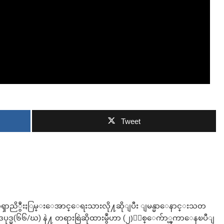
ဘာလျှော့မလဲ
Tweet
ဏ္သိကၡာညိွဳးႏြမ္းေအာင္ေရးသားလို႔ဆိုျပီး ျမန္မာေနာင္းသတ
ုဒ္မ(၆၆/ဃ) နဲ႔ တရားစြဲဆိုထားမွဳဟာ (၂)ႏွစ္ေက်ာ္ၾကာေနၿပီျ