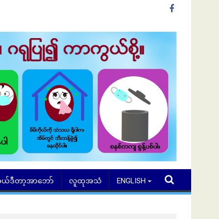
ယ်ဒီတာ့အာဘော်
လူထုအသံ
ENGLISH