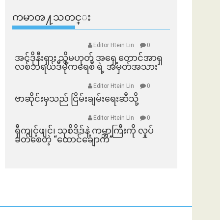
ကမာၻ႔သတင္း
Editor Htein Lin
0
အင်ဒိုနီးရှား သို့မဟုတ် အရှေ့တောင်အာရှ
လစ်ဘရယ်ဒီမိုကရေစီ ရဲ့ အမှတ်အသား
Editor Htein Lin
0
ဗာဆိုင်းမှသည် ငြိမ်းချမ်းရေးဆီသို့
Editor Htein Lin
0
ရှီကျင့်ဖျင်၊ သုစိဒိဒ်နဲ့ ကမ္ဘာကြီးကို လှုပ်
ခတ်စေတဲ့ “ထောင်ချောက်”