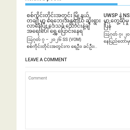
စစ်ကိုင်းတိုင်းအတွင်း မြို့နယ်
UWSP နဲ့ N
တချို့မှာ ရေဘေးအန္တရာယ် ဆိုးရွား
မှာ တွေ့ဆု
လာနေပြီး ဒေသခံ သောင်းနဲ့ချီ
ပြန်
အရေးပေါ် ရွှေ့ပြောင်းနေရ
ဩဂုတ် ၇၊ ၂၀
ဩဂုတ် ၇ – ၂၀၂၆ SS (VOM)
နေပြည်တော်မှ
စစ်ကိုင်းတိုင်းအတွင်းက ရေဦး၊ ခင်ဦး၊...
LEAVE A COMMENT