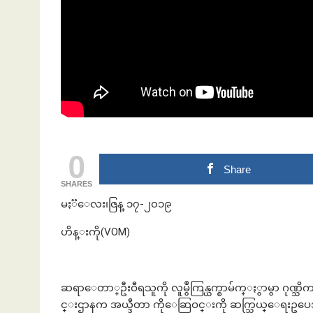
ဘဏ်နဲ့အကြွေး
0
Share
SHARES
မႏၱေလး၊ဇြန္ ၁၇-၂၀၁၉
ဟိန္းကို(VOM)
ဆရာေတာ္ဦးဝီရသူကို လူမွဳကြန္ယက္စာမ်က္ႏွာမွာ ဂု
င္းဌာနက အယ္ဒီတာ ကိုေဆြဝင္းကို ဆက္သြယ္ေရးဥပေဒပ