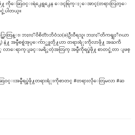
ဳကိုရပ္စဲဖို႔ ကိုေဆြဝင္းရဲ႕ေရွ႕ေန ေဒၚရြက္ႏုေအာင္(တရားလြတ္ေ
ခဲ့ပါတယ္။
ာ္စြာထြန္း၊ ဘႏၵႏၱဝိစိတၱာဘိဝံသ(ခ)ဦးဝီရသူ၊ ဘႏၵႏၱတိကၡျႏိၵယာ
အမွဳစစ္ရဲအုပ္ေက်ာ္သူတို႔ဟာ တရားရံုးကိုလာဖို႔ အႀကိ
လာေရာက္ျခင္းမရိွတဲ့အတြက္ အမွဳကိုရပ္စဲဖို႔ စာတင္ခဲ့တာ ျဖစ္
ဝင္းအမွဳရပ္စဲဖို႔တရားရံုးကိုစာတင္ #တရားလိုေတြမလာ #ဆ