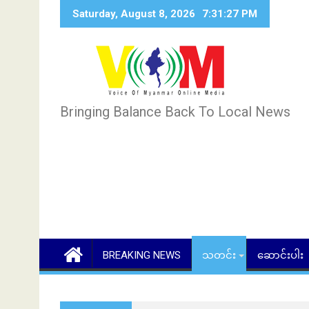
Skip
Saturday, August 8, 2026
7:31:28 PM
to
content
Bringing Balance Back To Local News
BREAKING NEWS
သတင်း
ဆောင်းပါး