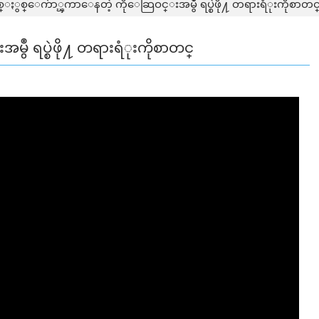
္ႏွစ္ေက်ာ္ၾကာေနတဲ့ ကိုေဆြဝင္းအမွဳ ရပ္စဲဖို႔ တရားရံုးကိုစာတင
ဳ ရပ္စဲဖို႔ တရားရံုးကိုစာတင္