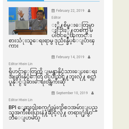
February 22, 2019
Editor
ႏို႔စိမ္းေတြမွာ
ႏြားႏို႔တစက္မွ မ
ပါဝင္ေၾကာင္း
စားသံုးသူေရးရာမွ ဒုညႊန္ခ်ဳပ္ေျပာၾ
ကား
February 14, 2019
Editor Htein Lin
ရိုဟင္ဂ်ာေတြကို ျမန္မာနိုင္ငံသားေပးေရး
အျခားနိုင္ငံေတြ ၀င္မပါသင္႔ဘူးလို႔ စင္ကာ
ပူနုိင္ငံျခားေရး၀န္ၾကီးဆို
September 10, 2019
Editor Htein Lin
BPI ​ေဆးဝါးစက္​႐ုံးမွဴးကိစၥအမ်ားျပည္​
သူအက်ိဳးစီးပြားနဲ႔ဆိုင္​လို႔ တရား႐ုံးမွာ
ဘဲေျပာမယ္​