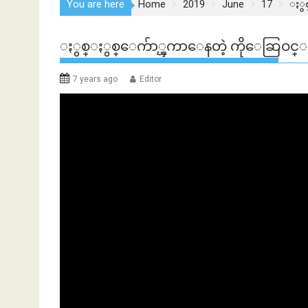
You are here
Home
2019
June
17
ႏွစ
ႏွစ္ႏွစ္ေက်ာ္ၾကာေနတဲ့ ကိုေဆြဝင္းအမွ
7 years ago
Editor