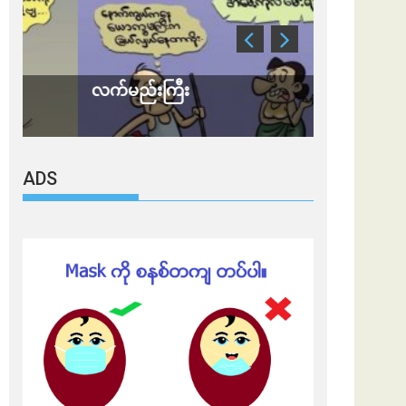
လက်မည်းကြီး
သတိ အိုမီခရ
ADS