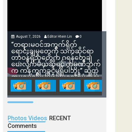
August 7, 2026
Editor Htein Lin
0
“တရားမဝင်အကွက်ရိုက်
ရောင်းချမှုတွေကို သက်ဆိုင်ရာ
တာဝန်ရှိသူတွေက ဂရန်တွေချ
ပေးလိုက်မယ်ဆိုရင် ကုမ္ပဏီဘက်
က ကန့်ကွက်ခွင့်မရှိပါဘူး” ဆိုတဲ့
အမရပူရမြို့ပြဖွံ့ဖြိုးရေးစီမံကိန်း
ဒါရိုက်တာ ဦးဇော်ရဲဝင်းနဲ့ တွေ့ဆုံ
ခြင်း
Photos Videos
RECENT
Comments