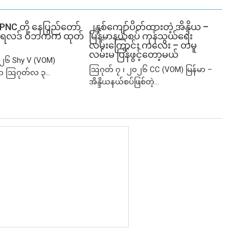
SPNC တို့ နေပြည်တော်
၂နှစ်​ကျော်ပိတ်ထားတဲ့ အိန္ဒိယ –
ံမှု ရလဒ် ဝဘက်က ထုတ်
မြန်မာနယ်စပ် ကုန်သွယ်ရေး
လမ်းကြောင်း ကလေး – တမူ
လမ်းမ ပြန်ဖွင့်တော့မယ်
၂၆ Shy V (VOM)
ဩဂုတ် ၇ ၊ ၂၀၂၆ CC (VOM) မြန်မာ –
ာ ဩဂုတ်လ ၃...
အိန္ဒိယနယ်စပ်ဖြစ်တဲ့...