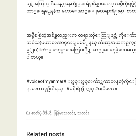
ဖစ္တဲ့အတြက္ ဒီေန႔မနက္ပိုင္း ရံုးခ်ိန္မွာေတာ့ အမွ
တာ္ေရွ႕ေန)က မဟာေအာင္ေျမတရားရံုးမွာ စာတင္
အမွဳစစြဲတဲ့အခ်ိန္ကတည္းက တရားလိုေတြျဖစ္တဲ့ ကိုေက်
ဘဝံသ(မဟာေအာင္ေျမၿမိဳ႕နယ္ သံဃာ့နာယကဥကၠဌ) နဲ႔ 
မ္(၂၀)ေက်ာ္ ဆင့္စာေတြေပးပို႔ ဆင့္ေခၚခဲ့ေပမယ့္ 
ပါတယ္။
#voiceofmyanmar# ႏွစ္ႏွစ္ေက်ာ္ၾကာေနတဲ့ကိုေဆြ
ရာေတာ္ဦးဝီရသူ #မစိုးရိမ္တိုက္သစ္ #မႏၱေလး
,
,
ဓာတ်ပုံ ဗီဒီယို
မြန်မာသတင်း
သတင်း
Related posts