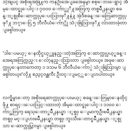
ဒါ့အျပင္ အစိုးရအဖြဲ႔က ကနဦးအေျခအေနမွာ စစ္ေဘးေရွာင္ အိ
မ္ေထာင္စုေပါင္း ၇၀၀၀ ေက်ာ္တုိ႔အတြက္ တစ္ၿမိဳ႕နယ္မွာ စခ
န္းႏွစ္ခုစီေဆာက္လုပ္ေပးသြားဖုိ႔နဲ႔ အဲ့ဒီစခန္းေတြေဆာက္လုပ္
ဖုိ႔ ဘ႑ာေငြ ၅ ဘီလီယံေက်ာ္ကို သံုးစြဲသြားဖုိ႔ လ်ာထားခဲ့တာ
ျဖစ္ပါတယ္။
“ဒါေပမယ့္ ေနထိုင္မယ့္သူနည္းတဲ့အတြက္ ေဆာက္လုပ္မယ့္စခန္း
အေရအတြက္လည္း ေလ်ာ့နည္းသြားတာ ျဖစ္ပါတယ္။ အခုေဆာ
က္လုပ္ေနတာကေတာ့ ၁ ဒသမ ၆ ဘီလီယံေက်ာ္ပဲ သံုးစြဲသြားမွာ ျ
ဖစ္ပါတယ္။”လို႔ စည္ပင္ဝန္ႀကီး ဦးဝင္းျမင့္က ေျပာပါတယ္။
လက္ရွိမွာေတာ့ အစိုးရေဆာက္လုပ္ေပးမယ့္ စခန္းေတြမွာေနထိုင္
ဖို႔ စာရင္းေပးသြင္းထားတဲ့ အိမ္ေထာင္စုေပါင္း ၁၁၀၀ ေ
က်ာ္အတြက္ ရေသ့ေတာ္ၿမိဳ႕နယ္မွာ ႏွစ္ခု၊ ေျမာက္ဦးၿမိဳ႕နယ္မွာ
တစ္ခု၊ မင္းျပားၿမိဳ႕နယ္မွာ တစ္ခု၊ ဘူးသီးေတာင္ၿမိဳ႕နယ္မွာ ႏွစ္ခု
သာ ေဆာက္လုပ္သြားမွာ ျဖစ္ပါတယ္။