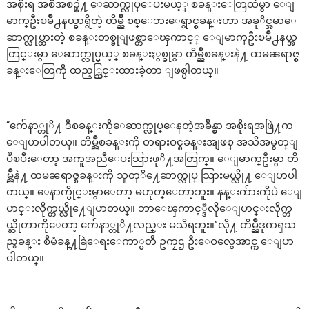
အစိုးရ အစီအစဥ္နဲ႔ ေဆာက္လုပ္ေပးမယ့္ စခန္းေတြထဲမွာ ေျ
မာက္ဦးၿမိဳ႕နယ္မွာရွိတဲ့ တိမ္ညိဳ စစ္ေဘးေရွာင္စခန္းဟာ အခုိင္အမာေ
ဆာက္လုပ္ထားတဲ့ စခန္းတစ္ခုျဖစ္တာေၾကာင့္ ေျမာက္ဦးၿမိဳ႕နယ္အ
တြင္းမွာ ေဆာက္လုပ္မယ့္ စခန္းႏွစ္ခုမွာ တိမ္ညိဳစခန္းနဲ႔ ထမၼရာဇ္စ
ခန္းေတြကို ထည့္သြင္းထားခဲ့တာ ျဖစ္ပါတယ္။
“က်ေနာ္တုိ႔ ဒီစခန္းကိုေဆာက္လုပ္ေနတဲ့အခ်ိန္မွာ အစိုးရအဖြဲ႔က
ေျပာပါတယ္။ တိမ္ညိဳစခန္းကို တရားဝင္စခန္းအျဖစ္ အသိအမွတ္ျ
ပဳၿပီးေတာ့ အကူအညီေပးသြားဖုိ႔အတြက္။ ေျမာက္ဦးမွာ တိ
မ္ညိဳနဲ႔ ထမၼရာဇ္စခန္းကို သူတုိ႔ေဆာက္လုပ္ သြားမယ္လို႔ ေျပာပါ
တယ္။ ေနာက္ပိုင္းမွာေတာ့ မဟုတ္ေတာ့ဘူး။ နန္းက်ားကိုပဲ ေျ
ပာင္းလိုက္တယ္လို႔ေျပာတယ္။ ဘာေၾကာင့္ဒီလိုေျပာင္းလိုက္တ
ယ္ဆိုတာကိုေတာ့ က်ေနာ္တုိ႔လည္း မသိရဘူး။”လို႔ တိမ္ညိဳဒုကၡသ
ည္စခန္း စီမံခန္႔ခြဲေရးေကာ္မတီ ဥကၠဌ ဦးေဝလွေအာင္က ေျပာ
ပါတယ္။