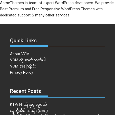
AcmeThemes is team of expert WordPress developers. We provide
Best Premium and Free Responsive WordPress Themes with
dedicated support & many other services.
Quick Links
About VOM
VOM ကို ဆက်သွယ်ပါ
VOM အကြောင်း
Privacy Policy
Recent Posts
KTV၊ Hi ခန်းနှင့် လူငယ်
သူတို့အိမ် အခန်း (၁၈၈)