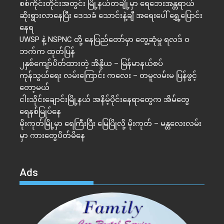
စစ်ကိုင်းတိုင်းအတွင်း မြို့နယ်တချို့မှာ ရေဘေးအန္တရာယ်
ဆိုးရွားလာနေပြီး ဒေသခံ သောင်းနဲ့ချီ အရေးပေါ် ရွှေ့ပြောင်း
နေရ
UWSP နဲ့ NSPNC တို့ နေပြည်တော်မှာ တွေ့ဆုံမှု ရလဒ် ဝ
ဘက်က ထုတ်ပြန်
၂နှစ်​ကျော်ပိတ်ထားတဲ့ အိန္ဒိယ – မြန်မာနယ်စပ်
ကုန်သွယ်ရေး လမ်းကြောင်း ကလေး – တမူလမ်းမ ပြန်ဖွင့်
တော့မယ်
ငါးသိုင်းချောင်းမြို့နယ် အနိမ့်ပိုင်းနေရာတွေက အိမ်​တွေ
ရေနစ်မြုပ်နေ
မိုးကုတ်မြို့မှာ ရေကြီးပြီး မြေပြိုလို့ မိုးကုတ် – မန္တလေးလမ်း
မှာ ကားတွေပိတ်မိနေ
Ads