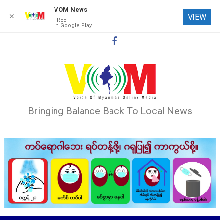
VOM News
✕
VIEW
FREE
In Google Play
Skip
to
content
Bringing Balance Back To Local News