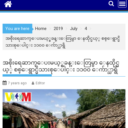
You are here
Home
2019
July
4
အစိုးရေဆာက္ေပးမယ့္စခန္းေတြမွာ ေနထိုင္မယ့္ စစ္ေရွာင္မိ
သားစုေပါင္း ၁၁၀၀ ေက်ာ္သာရွိ
အစိုးရေဆာက္ေပးမယ့္စခန္းေတြမွာ ေနထိုင္မ
ယ့္ စစ္ေရွာင္မိသားစုေပါင္း ၁၁၀၀ ေက်ာ္သာရွိ
7 years ago
Editor