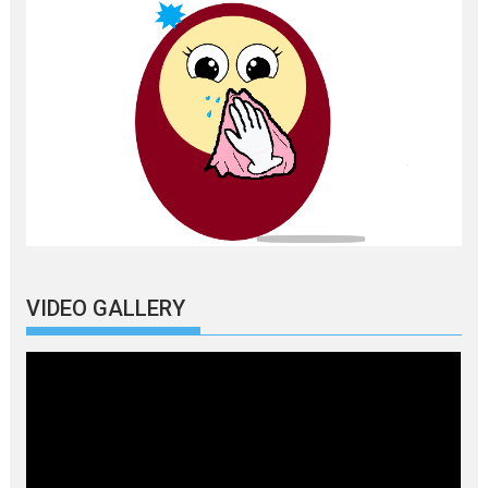
VIDEO GALLERY