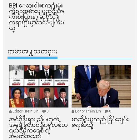
BPI ​ေဆးဝါးစက္​႐ုံးမွဴး
ကိစၥအမ်ားျပည္​သူအ
က်ိဳးစီးပြားနဲ႔ဆိုင္​လို႔
တရား႐ုံးမွာဘဲေျပာမ
ယ္​
ကမာၻ႔သတင္း
Editor Htein Lin
0
Editor Htein Lin
0
အင်ဒိုနီးရှား သို့မဟုတ်
ဗာဆိုင်းမှသည် ငြိမ်းချမ်း
အရှေ့တောင်အာရှလစ်ဘ
ရေးဆီသို့
ရယ်ဒီမိုကရေစီ ရဲ့
အမှတ်အသား