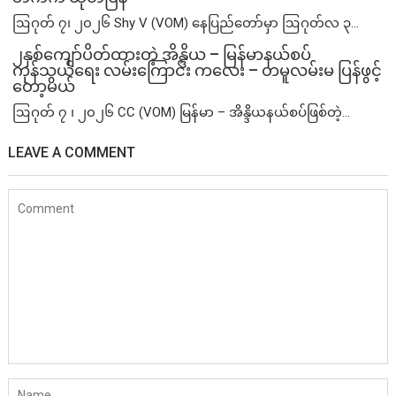
ဩဂုတ် ၇၊ ၂၀၂၆ Shy V (VOM) နေပြည်တော်မှာ ဩဂုတ်လ ၃...
၂နှစ်​ကျော်ပိတ်ထားတဲ့ အိန္ဒိယ – မြန်မာနယ်စပ်
ကုန်သွယ်ရေး လမ်းကြောင်း ကလေး – တမူလမ်းမ ပြန်ဖွင့်
တော့မယ်
ဩဂုတ် ၇ ၊ ၂၀၂၆ CC (VOM) မြန်မာ – အိန္ဒိယနယ်စပ်ဖြစ်တဲ့...
LEAVE A COMMENT