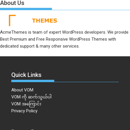
About Us
AcmeThemes is team of expert WordPress developers. We provide
Best Premium and Free Responsive WordPress Themes with
dedicated support & many other services.
Quick Links
About VOM
VOM ကို ဆက်သွယ်ပါ
VOM အကြောင်း
Privacy Policy