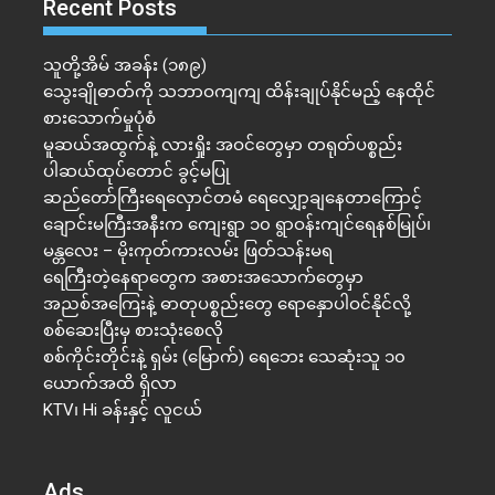
Recent Posts
သူတို့အိမ် အခန်း (၁၈၉)
သွေးချိုဓာတ်ကို သဘာဝကျကျ ထိန်းချုပ်နိုင်မည့် နေထိုင်
စားသောက်မှုပုံစံ
မူဆယ်အထွက်နဲ့ လားရှိုး အဝင်တွေမှာ တရုတ်ပစ္စည်း
ပါဆယ်ထုပ်တောင် ခွင့်မပြု
ဆည်တော်ကြီးရေလှောင်တမံ ရေလျှော့ချနေတာကြောင့်
ချောင်းမကြီးအနီးက ကျေးရွာ ၁၀ ရွာဝန်းကျင်ရေနစ်မြုပ်၊
မန္တလေး – မိုးကုတ်ကားလမ်း ဖြတ်သန်းမရ
ရေကြီးတဲ့​နေရာ​တွေက အစားအသောက်တွေမှာ
အညစ်အကြေးနဲ့ ဓာတုပစ္စည်းတွေ ရောနှောပါဝင်နိုင်လို့
စစ်ဆေးပြီးမှ စားသုံးစေလို
စစ်ကိုင်းတိုင်းနဲ့ ရှမ်း (မြောက်) ရေဘေး သေဆုံးသူ ၁၀
ယောက်အထိ ရှိလာ
KTV၊ Hi ခန်းနှင့် လူငယ်
Ads