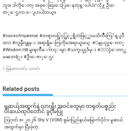
ဘူး။ ဒါကိုေတာ့ အခုေဆြးေႏြးေနတုန္းပါပဲ။”လို႔ ဦးေ
ဇာ္ေဌးက ေျပာပါတယ္။
#voiceofmyanmar #တရားဝင္ဖြင့္ခြင့္မရွိဘဲဖြင့္တာမသိက်ိဳးကြ်န္ျပဳ
ထား #လူမွဳဝန္ထမ္း အရာရွိေတြကိုအေရးယူမယ္ #ေနျပည္ေတာ္
#Wisdom Hill မူၾကိဳေက်ာင္းမွာ #သက္ငယ္မုဒိမ္း #ႏိုင္ငံေတာ္သ
မၼတရံုး #ဦးေဇာ္ေဌး
,
မြန်မာသတင်း
သတင်း
Related posts
မူဆယ်အထွက်နဲ့ လားရှိုး အဝင်တွေမှာ တရုတ်ပစ္စည်း
ပါဆယ်ထုပ်တောင် ခွင့်မပြု
ဩဂုတ် ၈၊ ၂၀၂၆ Shy V (VOM) ရှမ်းပြည်နယ်မြောက်ပိုင်း၊ မူဆယ်
အထွက်မှာ ပြီးခဲ့တဲ့...