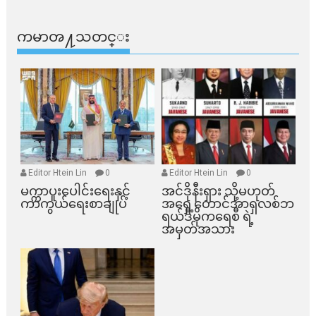
ကမာၻ႔သတင္း
Editor Htein Lin
0
Editor Htein Lin
0
မက္ကာပူးပေါင်းရေးနှင့်
အင်ဒိုနီးရှား သို့မဟုတ်
ကာကွယ်ရေးစာချုပ်
အရှေ့တောင်အာရှလစ်ဘ
ရယ်ဒီမိုကရေစီ ရဲ့
အမှတ်အသား