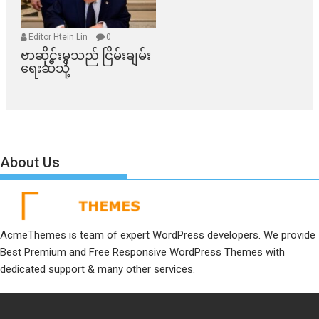
Editor Htein Lin
0
ဗာဆိုင်းမှသည် ငြိမ်းချမ်း
ရေးဆီသို့
About Us
AcmeThemes is team of expert WordPress developers. We provide
Best Premium and Free Responsive WordPress Themes with
dedicated support & many other services.