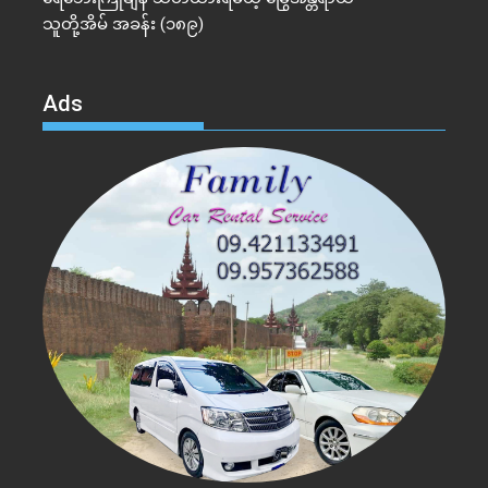
သူတို့အိမ် အခန်း (၁၈၉)
Ads