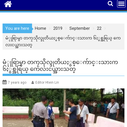
You are here
Home
2019
September
22
မံုုရြာမွာ တကၠသိုလ္ဒုတိယႏွစ္ေက်ာင္းသားက ၆ႏွစ္အရြယ္ ကေ
လးငယ္အားသတ္
မံုုရြာမွာ တကၠသိုလ္ဒုတိယႏွစ္ေက်ာင္းသားက
၆ႏွစ္အရြယ္ ကေလးငယ္အားသတ္
7 years ago
Editor Htein Lin