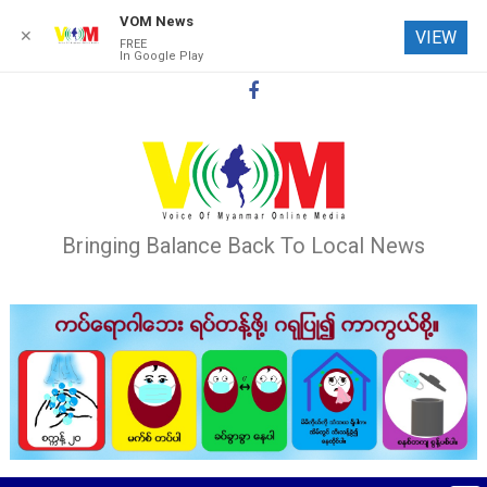
VOM News
✕
VIEW
FREE
In Google Play
Skip
to
content
Bringing Balance Back To Local News