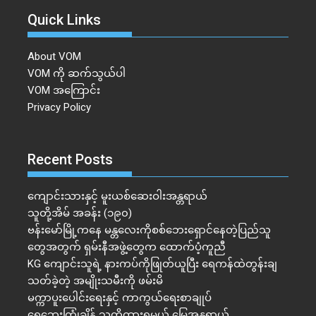
Quick Links
About VOM
VOM ကို ဆက်သွယ်ပါ
VOM အကြောင်း
Privacy Policy
Recent Posts
ကျောင်းသားနှင့် မူးယစ်ဆေးဝါးအန္တရာယ်
သူတို့အိမ် အခန်း (၁၉၀)
ဗန်းမော်မြို့ကနေ မန္တလေးကိုစစ်ဘေးရှောင်နေတဲ့ပြည်သူ
တွေအတွက် ရှမ်းနီအဖွဲ့တွေက ထောက်ပံ့ကူညီ
KG ကျောင်းသူရဲ့ နားကပ်ကိုဖြုတ်ယူပြီး ရေကန်ထဲတွန်းချ
သတ်ခဲ့တဲ့ အမျိုးသမီးကို ဖမ်းမိ
မက္ကာပူးပေါင်းရေးနှင့် ကာကွယ်ရေးစာချုပ်
ရေဘေးကြုံချိန် သတိထားရမယ့် မြွေအန္တရာယ်