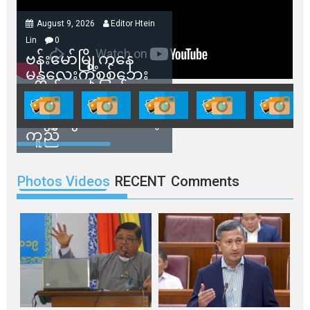
August 9, 2026
Editor Htein
Lin
0
ဗန်းမော်မြို့ကနေ
မန္တလေးကိုစစ်ဘေး
ရှောင်နေတဲ့ပြည်သူ
တွေအတွက် ရှမ်းနီ
အဖွဲ့တွေက ထောက်ပံ့
ကူညီ
Photos Videos
RECENT
Comments