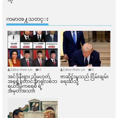
ကမာၻ႔သတင္း
Editor Htein Lin
0
Editor Htein Lin
0
အင်ဒိုနီးရှား သို့မဟုတ်
ဗာဆိုင်းမှသည် ငြိမ်းချမ်း
အရှေ့တောင်အာရှလစ်ဘ
ရေးဆီသို့
ရယ်ဒီမိုကရေစီ ရဲ့
အမှတ်အသား