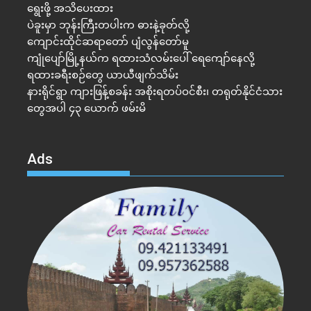
ရွေးဖို့ အသိပေးထား
ပဲခူးမှာ ဘုန်းကြီးတပါးက ဓားနဲ့ခုတ်လို့
ကျောင်းထိုင်ဆရာတော် ပျံလွန်တော်မူ
ကျုံပျော်မြို့နယ်က ရထားသံလမ်းပေါ် ရေကျော်နေလို့
ရထားခရီးစဉ်တွေ ယာယီဖျက်သိမ်း
နားရိုင်ရွာ ကျားဖြန့်စခန်း အစိုးရတပ်ဝင်စီး၊ တရုတ်နိုင်ငံသား
တွေအပါ ၄၃ ယောက် ဖမ်းမိ
Ads