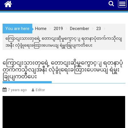
You are here
Home
2019
December
23
ကြောငျးသားတှရေဲ့ တောငျးဆိုမှုကွောင့ျ ရတနာပုံတက်ကသိုလျ
အနီး လုံခွုံရေးခထြားပေးမယျ ရဲမှူးခြုပျကတိပေး
ကြောငျးသားတှရေဲ့ တောငျးဆိုမှုကွောင့ျ ရတနာပုံ
တက်ကသိုလျအနီး လုံခွုံရေးခထြားပေးမယျ ရဲမှူး
ခြုပျကတိပေး
7 years ago
Editor