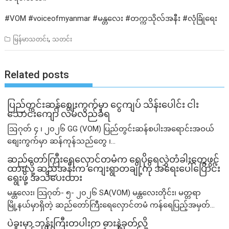
#VOM #voiceofmyanmar #မန္တလေး #တက္ကသိုလ်အနီး #လုံခြုံရေး
,
မြန်မာသတင်း
သတင်း
Related posts
ပြည်တွင်းဆန်စျေးကွက်မှာ ငွေကျပ် သိန်းပေါင်း ငါး​
သောင်းကျော် လိမ်လည်ခံရ
ဩဂုတ် ၄ ၊ ၂၀၂၆ GG (VOM) ပြည်တွင်းဆန်စပါးအရောင်းအဝယ်
စျေးကွက်မှာ ဆန်ကုန်သည်တွေ ၊...
ဆည်တော်ကြီးရေလှောင်တမံက ရေပိုရေလွှဲတံခါးတွေဖွင့်
ထားလို့ ဆည်အနီးက ကျေးရွာတချို့ကို အရေးပေါ်ပြောင်း
ရွေးဖို့ အသိပေးထား
မန္တလေး၊ သြဂုတ်- ၅- ၂၀၂၆ SA(VOM) မန္တလေးတိုင်း၊ မတ္တရာ
မြို့နယ်မှာရှိတဲ့ ဆည်တော်ကြီးရေလှောင်တမံ ကန်ရေပြည့်အမှတ်...
ပဲခူးမှာ ဘုန်းကြီးတပါးက ဓားနဲ့ခုတ်လို့