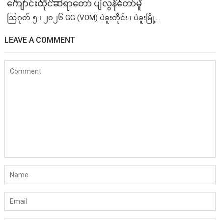
ကျောင်းထိုင်ဆရာတော် ပျံလွန်တော်မူ
ဩဂုတ် ၅ ၊ ၂၀၂၆ GG (VOM) ပဲခူးတိုင်း ၊ ပဲခူးမြို့...
LEAVE A COMMENT