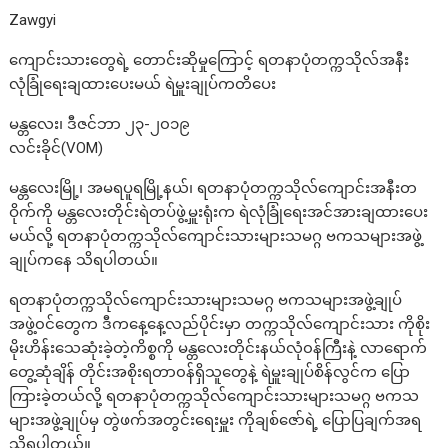
Zawgyi
ကျောင်းသားတွေရဲ့ တောင်းဆိုမှုကြောင့် ရတနာပုံတက္ကသိုလ်အနီး
လုံခြုံရေးချထားပေးမယ် ရဲမှူးချုပ်ကတိပေး
မန္တလေး၊ ဒီဇင်ဘာ ၂၃-၂၀၁၉
လင်းခိုင်(VOM)
မန္တလေးမြို့၊ အမရပူရမြို့နယ်၊ ရတနာပုံတက္ကသိုလ်ကျောင်းအနီးတ
ဝိုက်ကို မန္တလေးတိုင်းရဲတပ်ဖွဲ့မှူးရုံးက ရဲလုံခြုံရေးအင်အားချထားပေး
မယ်လို့ ရတနာပုံတက္ကသိုလ်ကျောင်းသားများသမဂ္ဂ ဗကသများအဖွဲ့
ချုပ်ကနေ သိရပါတယ်။
ရတနာပုံတက္ကသိုလ်ကျောင်းသားများသမဂ္ဂ ဗကသများအဖွဲ့ချုပ်
အဖွဲ့၀င်တွေက ဒီကနေ့နေ့လည်ပိုင်းမှာ တက္ကသိုလ်ကျောင်းသား ကိုစိုး
မိုးဟိန်းသေဆုံးခဲ့တဲ့ကိစ္စကို မန္တလေးတိုင်းနယ်လုံ၀န်ကြီးနဲ့ လာရောက်
တွေ့ဆုံချိန် တိုင်းအစိုးရတာ၀န်ရှိသူတွေနဲ့ ရဲမှူးချုပ်စိန်လွင်က ပြော
ကြားခဲ့တယ်လို့ ရတနာပုံတက္ကသိုလ်ကျောင်းသားများသမဂ္ဂ ဗကသ
များအဖွဲ့ချုပ်မှ တွဲဖက်အတွင်းရေးမှူး ကိုချစ်ဇော်ရဲ့ ပြောပြချက်အရ
သိရပါတယ်။