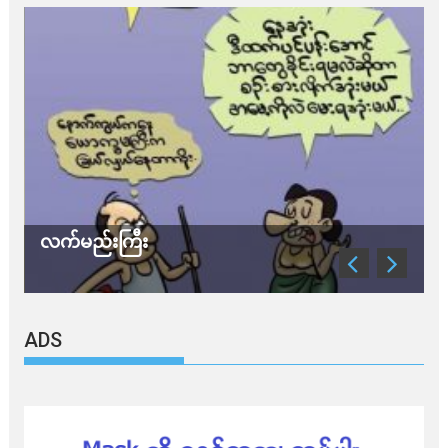
လက်မည်းကြီး
သ
ADS