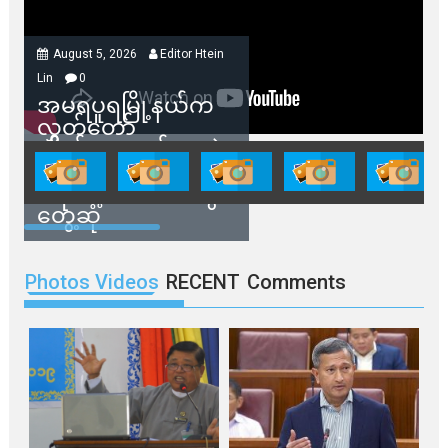
August 5, 2026
Editor Htein
Lin
0
အမရပူရမြို့နယ်က
လွှတ်တော်
ကိုယ်စားလှယ်တွေနဲ့
နေအိမ်တွေဖျက်သိမ်း
ခံရမယ့် ဒေသခံတွေ
တွေ့ဆုံ
Photos Videos
RECENT
Comments