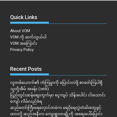
Quick Links
About VOM
VOM ကို ဆက်သွယ်ပါ
VOM အကြောင်း
Privacy Policy
Recent Posts
လူတစ်ယောက်၏ ကံကြမ္မာကို ပြောင်းလဲဖို့ စာဖတ်ကြပါစို့
သူတို့အိမ် အခန်း (၁၈၆)
ပြည်တွင်းဆန်စျေးကွက်မှာ ငွေကျပ် သိန်းပေါင်း ငါး​သောင်း
ကျော် လိမ်လည်ခံရ
ဆည်တော်ကြီးရေလှောင်တမံက ရေပိုရေလွှဲတံခါးတွေဖွင့်
ထားလို့ ဆည်အနီးက ကျေးရွာတချို့ကို အရေးပေါ်ပြောင်း