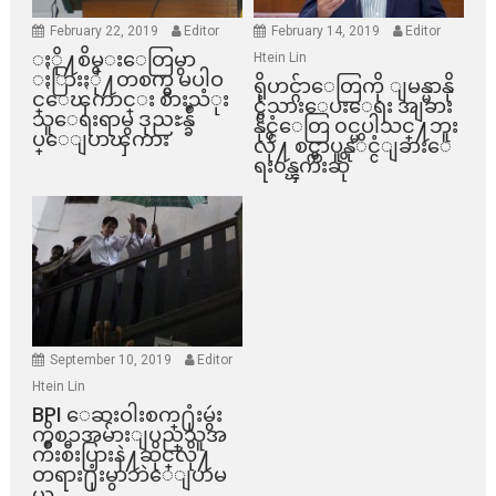
February 22, 2019
Editor
February 14, 2019
Editor
ႏို႔စိမ္းေတြမွာ
Htein Lin
ႏြားႏို႔တစက္မွ မပါဝ
ရိုဟင္ဂ်ာေတြကို ျမန္မာနို
င္ေၾကာင္း စားသံုး
င္ငံသားေပးေရး အျခား
သူေရးရာမွ ဒုညႊန္ခ်ဳ
နိုင္ငံေတြ ၀င္မပါသင္႔ဘူး
ပ္ေျပာၾကား
လို႔ စင္ကာပူနုိင္ငံျခားေ
ရး၀န္ၾကီးဆို
September 10, 2019
Editor
Htein Lin
BPI ​ေဆးဝါးစက္​႐ုံးမွဴး
ကိစၥအမ်ားျပည္​သူအ
က်ိဳးစီးပြားနဲ႔ဆိုင္​လို႔
တရား႐ုံးမွာဘဲေျပာမ
ယ္​