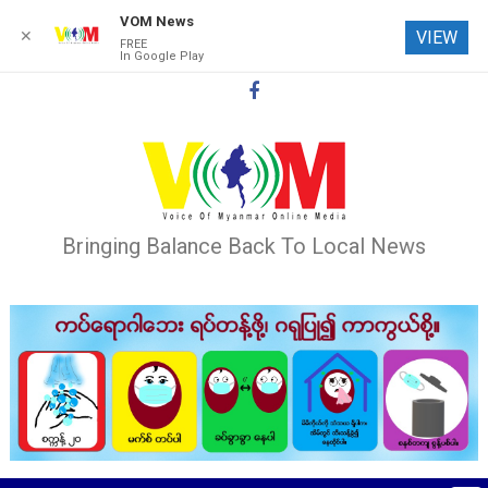
VOM News
✕
VIEW
FREE
In Google Play
Skip
to
content
Bringing Balance Back To Local News