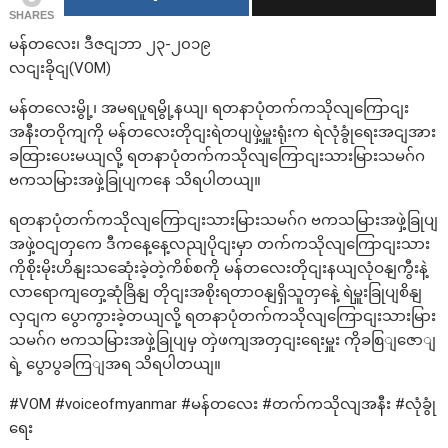
SHARES
မန်တလေး၊ ဒီဇငျဘာ ၂၃-၂၀၁၉
လငျးခိုငျ(VOM)
မန်တလေးမွို့၊ အမရပူရမွို့နယျ၊ ရတနာပုံတက်ကသိုလျကြောငျး
အနီးတဝိုကျကို မန်တလေးတိုငျးရဲတပျဖှဲ့မှူးရုံးက ရဲလုံခွုံရေးအငျအား
ခထြားပေးမယျလို့ ရတနာပုံတက်ကသိုလျကြောငျးသားမြားသမဂ်ဂ
ဗကသမြားအဖှဲ့ခြုပျကနေ သိရပါတယျ။
ရတနာပုံတက်ကသိုလျကြောငျးသားမြားသမဂ်ဂ ဗကသမြားအဖှဲ့ခြုပျ
အဖှဲ့ဝငျတှကေ ဒီကနေ့နေ့လညျပိုငျးမှာ တက်ကသိုလျကြောငျးသား
ကိုစိုးမိုးဟိနျးသဆေုံးခဲ့တဲ့ကိစ်စကို မန်တလေးတိုငျးနယျလုံဝနျကွီးနဲ့
လာရောကျတှေ့ဆုံခြိနျ တိုငျးအစိုးရတာဝနျရှိသူတှနေဲ့ ရဲမှူးခြုပျစိနျ
လှငျက ပွောကွားခဲ့တယျလို့ ရတနာပုံတက်ကသိုလျကြောငျးသားမြား
သမဂ်ဂ ဗကသမြားအဖှဲ့ခြုပျမှ တှဲဖကျအတှငျးရေးမှူး ကိုခစြျဇောျ
ရဲ့ ပွောပွခကြျအရ သိရပါတယျ။
#VOM #voiceofmyanmar #မန်တလေး #တက်ကသိုလျအနီး #လုံခွုံ
ရေး