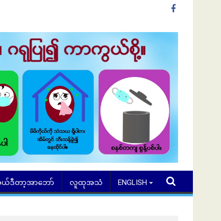
ယ်ဒီတာ့အာဘော်
လူထုအသံ
ENGLISH