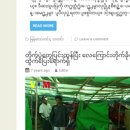
ယ္။ ဒီဆႏၵျပပြဲကို တ႐ုတ္သံ႐ုံးေ႐ွ႕မွာလုပ္ဖို႔စီစဥ
န္းမေ႐ွ႕မွာ ျပဳလုပ္ခဲ့ရတာျဖစ္ပါတယ္။ ဒါ့အျပင္တ႐
READ MORE
,
မြန်မာသတင်း
သတင်း
Leave a comment
တိုက်ပွဲတွေပြင်းထန်ပြီး လေကြောင်းတိုက်ခိုက
ထွက်ပြေးရောက်ရှိ
7 years ago
Editor