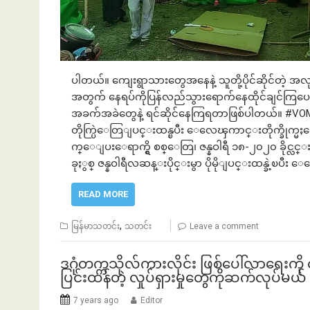
ပါတယ်။ ကျေးရွာသားတွေအနေနဲ့ သူတို့ပိုင်ဆိုင်တဲ့ အလုပ
အတွက် နေရပ်ကိုပြန်လည်သွားရောက်နေထိုင်ချင်ကြပေမ
အခက်အခဲတွေနဲ့ ရင်ဆိုင်နေကြရတာဖြစ်ပါတယ်။ #VOM #
တိုက္ပြဲေတြျပင္းထန္ၿပီး ေလေၾကာင္းတိုက္ခိုက္
က္ေျပးေရာက္ရွိ စစ္ေတြ၊ ဇန္နဝါရီ ၁၈-၂၀၂၀ ခိုင္လင္
ခုႏွစ္ ဇန္နဝါရီလဆန္းပိုင္းမွာ ပိုမိုျပင္းထန္ခဲ့ၿပီ
READ MORE
,
မြန်မာသတင်း
သတင်း
Leave a comment
ဒဂုံတက္ကသိုလ်ကားလိုင်း ဖြစ်ပေါ်လာရေး
ပြင်းထန်တဲ့ လှုပ်ရှားမှုတွေကိုဆက်လုပ်မယ်
7 years ago
Editor