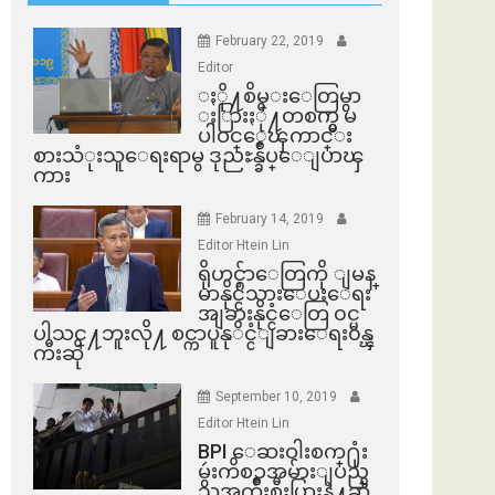
February 22, 2019
Editor
ႏို႔စိမ္းေတြမွာ
ႏြားႏို႔တစက္မွ မ
ပါဝင္ေၾကာင္း
စားသံုးသူေရးရာမွ ဒုညႊန္ခ်ဳပ္ေျပာၾ
ကား
February 14, 2019
Editor Htein Lin
ရိုဟင္ဂ်ာေတြကို ျမန္
မာနိုင္ငံသားေပးေရး
အျခားနိုင္ငံေတြ ၀င္မ
ပါသင္႔ဘူးလို႔ စင္ကာပူနုိင္ငံျခားေရး၀န္ၾ
ကီးဆို
September 10, 2019
Editor Htein Lin
BPI ​ေဆးဝါးစက္​႐ုံး
မွဴးကိစၥအမ်ားျပည္​
သူအက်ိဳးစီးပြားနဲ႔ဆို