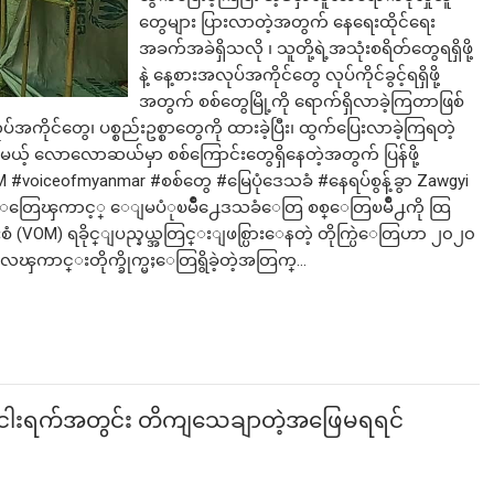
တွေများ ပြားလာတဲ့အတွက် နေရေးထိုင်ရေး
အခက်အခဲရှိသလို ၊ သူတို့ရဲ့အသုံးစရိတ်တွေရရှိဖို့
နဲ့ နေ့စားအလုပ်အကိုင်တွေ လုပ်ကိုင်ခွင့်ရရှိဖို့
အတွက် စစ်တွေမြို့ကို ရောက်ရှိလာခဲ့ကြတာဖြစ်
်အကိုင်တွေ၊ ပစ္စည်းဥစ္စာတွေကို ထားခဲ့ပြီး၊ ထွက်ပြေးလာခဲ့ကြရတဲ့
ယ့် လောလောဆယ်မှာ စစ်ကြောင်းတွေရှိနေတဲ့အတွက် ပြန်ဖို့
voiceofmyanmar #စစ်တွေ #မြေပုံဒေသခံ #နေရပ်စွန့်ခွာ Zawgyi
မႈေတြေၾကာင့္ ေျမပံုၿမိိဳ႕ေဒသခံေတြ စစ္ေတြၿမိဳ႕ကို ထြ
းစံ (VOM) ရခိုင္ျပည္နယ္အတြင္းျဖစ္ပြားေနတဲ့ တိုက္ပြဲေတြဟာ ၂၀၂၀
း ေလေၾကာင္းတိုက္ခိုက္မႈေတြရွိခဲ့တဲ့အတြက္…
ကို ငါးရက်အတွင်း တိကျသေချာတဲ့အဖြေမရရင်