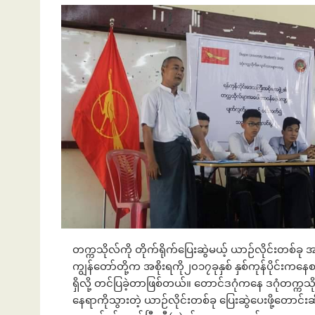
တက္ကသိုလ်ကို တိုက်ရိုက်ပြေးဆွဲမယ့် ယာဉ်လိုင်းတစ်ခု
ကျွန်တော်တို့က အစိုးရကို၂၀၁၇ခုနှစ် နှစ်ကုန်ပိုင်
ရှိလို့ တင်ပြခဲ့တာဖြစ်တယ်။ တောင်ဒဂုံကနေ ဒဂုံတက္ကသိုလ
နေရာကိုသွားတဲ့ ယာဉ်လိုင်းတစ်ခု ပြေးဆွဲပေးဖို့တောင်းဆ