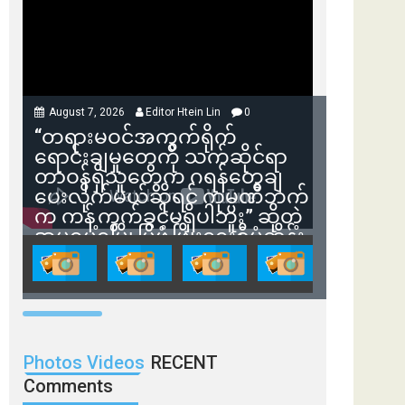
August 7, 2026
Editor Htein Lin
0
“တရားမဝင်အကွက်ရိုက်
ရောင်းချမှုတွေကို သက်ဆိုင်ရာ
တာဝန်ရှိသူတွေက ဂရန်တွေချ
ပေးလိုက်မယ်ဆိုရင် ကုမ္ပဏီဘက်
က ကန့်ကွက်ခွင့်မရှိပါဘူး” ဆိုတဲ့
အမရပူရမြို့ပြဖွံ့ဖြိုးရေးစီမံကိန်း
ဒါရိုက်တာ ဦးဇော်ရဲဝင်းနဲ့ တွေ့ဆုံ
ခြင်း
Photos Videos
RECENT
Comments