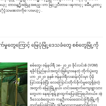
္ခဲ့ေပမယ့္ တာဝန္႐ွိအဖြဲ႔အစည္းက ခြင့္မျပဳတာေၾကာင့္ ၿမိဳ႕ေတာ္ခ
ုတ္ႏိုင္ငံသမၼတကိုေပးမယ့္…
်မှုတွေကြောင့် မြေပုံမြို့ဒေသခံတွေ စစ်တွေမြို့ကို
စစ်တွေ၊ ဇန်နဝါရီ ၁၈-၂၀၂၀ ခိုင်လင်းစံ (VOM)
ရခိုင်ပြည်နယ်အတွင်းဖြစ်ပွားနေတဲ့ တိုက်ပွဲတွေ
ဟာ ၂၀၂၀ ခုနှစ် ဇန်နဝါရီလဆန်းပိုင်းမှာ ပိုမို
ပြင်းထန်ခဲ့ပြီး လေကြောင်းတိုက်ခိုက်မှုတွေရှိခဲ့တဲ့
အတွက် မြေပုံမြို့နယ်၊ ဟင်းခရောက်ကျေးရွာသား
တွေဟာ နေရပ်စွန့်ခွာထွက်ပြေးခဲ့ကြရပါတယ်။ အဲ့
ဒီဒေသခံတွေဟာ ကနဦးကမ်းထောင်းကြီးမြို့ကို
ထွက်ပြေးခဲ့ကြပြီး အဲ့ဒီမှာလူလာရောက်ခိုလှုံသူ