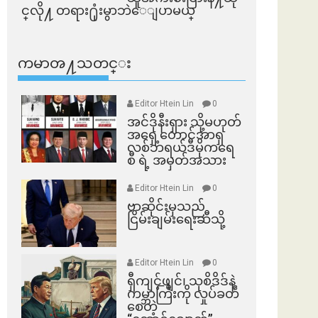
င္​လို႔ တရား႐ုံးမွာဘဲေျပာမယ္​
ကမာၻ႔သတင္း
Editor Htein Lin
0
အင်ဒိုနီးရှား သို့မဟုတ်
အရှေ့တောင်အာရှ
လစ်ဘရယ်ဒီမိုကရေ
စီ ရဲ့ အမှတ်အသား
Editor Htein Lin
0
ဗာဆိုင်းမှသည်
ငြိမ်းချမ်းရေးဆီသို့
Editor Htein Lin
0
ရှီကျင့်ဖျင်၊ သုစိဒိဒ်နဲ့
ကမ္ဘာကြီးကို လှုပ်ခတ်
စေတဲ့