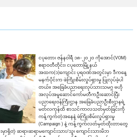
ငပုတော၊ ဇန်နဝါရီ ၁၈-၂၀၂၀ ကိုအောင်(VOM)
ဧရာဝတီတိုင်း၊ ငပုတောမြို့နယ်
အထက(၁)ကျောင်း ပုရဝဏ်အတွင်းမှာ ဒီကနေ့
မနက်ပိုင်းက ဖဲကြိုးစိမ်းလှုပ်ရှားမှု ပြုလုပ်ခဲ့ပါ
တယ်။ အခြေခံပညာရေးလုပ်သားသမဂ္ဂ ဗဟို
အလုပ်အမူဆောင်ကော်မတီကဦးဆောင်ပြီး
ပညာရေးဝန်ကြီးဌာန အခြေခံပညာဦးစီးဌာနရဲ့
မတ်လကုန်ထိ စာသင်ကာလသတ်မှတ်ခြင်းကို
ကန့်ကွက်တဲ့အနေနဲ့ ဖဲကြိုးစိမ်းလှုပ်ရှားမှု
(Campaign ) နဲ့ ကန့်ကွက်လတ်မှတ်ထိုးတာတွေ
င်းမှာရှိတဲ့ ဆရာ၊ဆရာမကျောင်းသား/သူ၊ ကျောင်းသားမိဘ