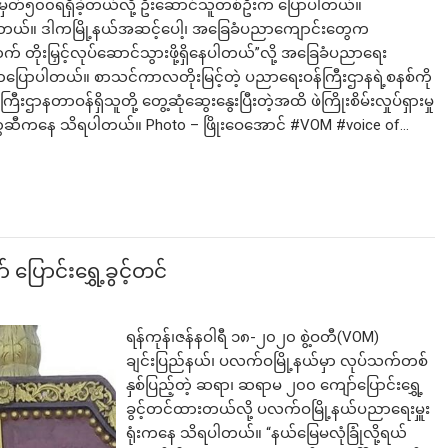
်မှတ်၅၀၀ရရှိခဲ့တယ်လို့ ဦးဆောင်သူတစ်ဦးက ပြောပါတယ်။
ှိပါတယ်။ ဒါကမြို့နယ်အဆင့်ပေါ့၊ အခြေခံပညာကျောင်းတွေက
တိုးမြှင့်လုပ်ဆောင်သွားဖို့ရှိနေပါတယ်”လို့ အခြေခံပညာရေး
ကပြောပါတယ်။ စာသင်ကာလတိုးမြင့်တဲ့ ပညာရေးဝန်ကြီးဌာနရဲ့စနစ်ကို
လက်မည်းကြီး
ာနတာဝန်ရှိသူတို့ တွေ့ဆုံဆွေးနွေးပြီးတဲ့အထိ ဖဲကြိုးစိမ်းလှုပ်ရှားမှု
င်သူတွေဆီကနေ သိရပါတယ်။ Photo – ဖြိုးဝေအောင် #VOM #voice of…
ောင်းရွှေ့ခွင့်တင်
ရန်ကုန်၊ဇန်နဝါရီ ၁၈-၂၀၂၀ စွဲ့ဝတီ(VOM)
ချင်းပြည်နယ်၊ ပလက်ဝမြို့နယ်မှာ လုပ်သက်တစ်
နှစ်ပြည့်တဲ့ ဆရာ၊ ဆရာမ ၂၀၀ ကျော်ပြောင်းရွှေ့
ခွင့်တင်ထားတယ်လို့ ပလက်ဝမြို့နယ်ပညာရေးမှူး
ရုံးကနေ သိရပါတယ်။ “နယ်မြေမလုံခြုံလို့ရယ်