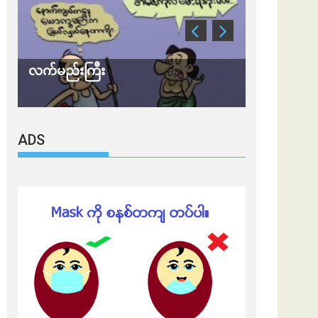
သတိ အိုမီခရွန်တဲ့
ချွတ်
ADS