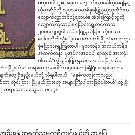
မဟုတ်ပါဘူး။ အခုက လျှောက်လွှာခေါ်တဲ့အချိန်နဲ့
တိုက်ဆိုင်လို့ လုပ်သက်တစ်နှစ်ပြည့်တဲ့သူတိုင်းက
လျှောက်လွှာတင်လို့ရတယ်။ အဲဒါကြောင့်သူတို့
လျှောက်ကြတာပါ။ ပြောင်းရွှေ့တင်တာက
၂၀၀ကျော်ရှိပါတယ်။ မြို့နယ်ခြား၊ တိုင်းခြား
ပေါင်းလိုက်လို့ပေါ့။ ပလက်ဝတစ်မြို့လုံးက ရာထူး
စုံပြောင်းရွေ့ကြတာပါ။ မူလတန်း၊ အလယ်တန်း၊
အထက်တန်း၊ မူအုပ်ကအစပေါ့ ရာထူးစုံ အားလုံး
ပါတယ်”လို့ ချင်းပြည်နယ်၊ ပလက်ဝမြို့နယ်မှ
်ဝမြို့နယ်မှာ ဆရာ၊ဆရာမပေါင်း ၁၅၀၀ကျော်ရှိပြီး ဆရာ၊ ဆရာမ
်ချက်တွေ ရှိနေဦးမယ်လို့ သိရပါတယ်။ “မနှစ်ကတုန်းကလည်း
်တာ တိုင်းခြား ၊ မြို့နယ်ခြားတွေ အများကြီးပါတာဖြစ်ပါတယ်” လို့ ဦး
ြတဲ့ ဆရာ၊ဆရာမတွေဟာ မကွေး၊…
မာအစိုးရနဲ့ တရုတ်သမ္မတရှီကျင့်ဖျင်ကို ဆန္ဒပြ