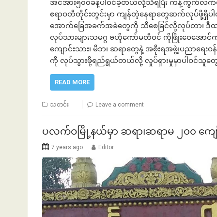
အင်အား၅၀၀ခန့်ပါဝင်ခဲ့တယ်လို့သိရပြီး ကန့်ကွက်လက
ဧရာဝတီတိုင်းတွင်းမှာ ကျန်တဲ့နေရာတွေဆက်လုပ်ဖို့ရ
အောက်ခြေအခက်အခဲတွေကို သိစေခြင်လို့လုပ်တာ၊ ဒီထက် 
လုပ်သားများသမဂ္ဂ ဗဟိုကော်မတီဝင် ကိုဖြိုးဝေအောင်
ဘဏ်နဲ့အကြွေး
ဘာလျှော့မလဲ
ကျောင်းသား၊ မိဘ၊ ဆရာတွေနဲ့ အစိုးရအဖွဲ့၊ပညာရေးဝန်ကြီးဌ
ကို လုပ်သွားဖို့ရည်ရွယ်တယ်လို့ လှုပ်ရှားမှုမှာပါဝ
READ MORE
သတင်း
Leave a comment
ပလက်ဝမြို့နယ်မှာ ဆရာ၊ဆရာမ ၂၀၀ ကျော် ပြ
7 years ago
Editor