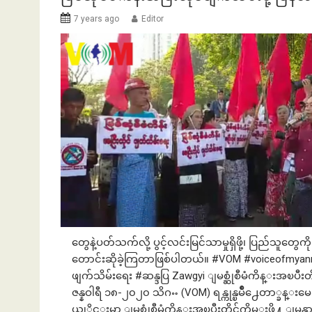
7 years ago
Editor
တွေနဲ့ပတ်သက်လို့ ပွင့်လင်းမြင်သာမှုရှိဖို့၊ ပြည်သူတွေက
တောင်းဆိုခဲ့ကြတာဖြစ်ပါတယ်။ #VOM #voiceofmyanmar
ဖျက်သိမ်းရေး #ဆန္ဒပြ Zawgyi ျမစ္ဆုံစီမံကိန္းအၿပီးတိုင္
ဇန္နဝါရီ ၁၈-၂၀၂၀ သိဂႌ (VOM) ရန္ကုန္ၿမိဳ႕ေတာ္ခ
ယ္ပုိင္းမွာ ျမစ္ဆုံစီမံကိန္းအၿပီးတိုင္ဖ်က္သိမ္းဖို႔ 