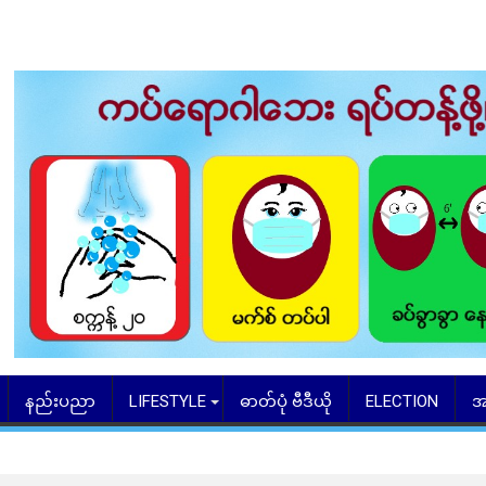
နည်းပညာ
LIFESTYLE
ဓာတ်ပုံ ဗီဒီယို
ELECTION
အ