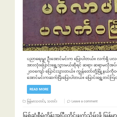
ပညာရေးမှူး ဦးအောင်မင်းက ပြောပါတယ်။ လက်ရှိ ပလက
အားလုံးပြောင်းရွှေ့သွားမယ်ဆိုရင် ဆရာ၊ ဆရာမလိုအပ
၂၀၀ကျော် ပြောင်းသွားတယ်။ ကျွန်တော်တို့မြို့နယ်ကိုဝင
အောင်မင်းကဆက်ပြီးပြောပါတယ်။ ပြောင်းရွှေ့တင်က
READ MORE
,
မြန်မာသတင်း
သတင်း
Leave a comment
မြစ်ဆုံစီမံကိန်းအပြီးတိုင်ဖျက်သိမ်းဖို့ မြန်