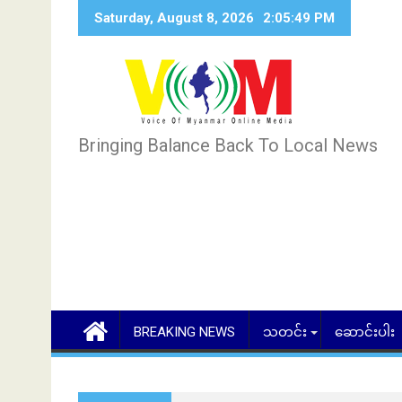
Skip
Saturday, August 8, 2026
2:05:51 PM
to
content
Bringing Balance Back To Local News
BREAKING NEWS
သတင်း
ဆောင်းပါး