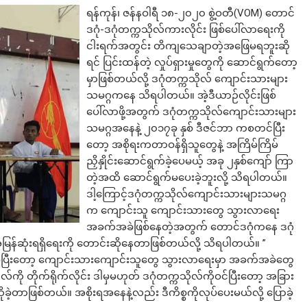
ရန်ကုန်၊ ဇန်နဝါရီ ၁၈-၂၀၂၀ စွဲ့ဝတီ(VOM) တောင်
ဒဂုံ-ဒဂုံတက္ကသိုလ်ကားလိုင်း ဖြစ်ပေါ်လာရေးကို
ငါးရက်အတွင်း တိကျသေချာတဲ့အဖြေမရဘူးဆို
ရင် ပြင်းထန်တဲ့ လှုပ်ရှားမှုတွေကို ဆောင်ရွက်‌တော့
မှာဖြစ်တယ်လို့ ဒဂုံတက္ကသိုလ် ကျောင်းသားများ
သမဂ္ဂကနေ သိရပါတယ်။ အဲ့ဒီယာဉ်လိုင်းဖြစ်
ပေါ်လာဖို့အတွက် ဒဂုံတက္ကသိုလ်ကျောင်းသားများ
သမဂ္ဂအနေနဲ့ ၂၀၁၇ခု နှစ် ဒီဇင်ဘာ ကစတင်ပြီး
တော့ အစိုရးကတာဝန်ရှိသူတွေနဲ့ အကြိမ်ကြိမ်
ညှိနှိုင်းဆောင်ရွက်ခဲ့ပေမယ့် အခု ၂နှစ်ကျော် ကြာ
တဲ့အထိ ဆောင်ရွက်မပေးခဲ့ဘူးလို့ သိရပါတယ်။
ဒါ့ကြောင့်ဒဂုံတက္ကသိုလ်ကျောင်းသားများသမဂ္ဂ
က ကျောင်းသူ ကျောင်းသားတွေ သွားလာရေး
အခက်အခဲဖြစ်နေတဲ့အတွက် တောင်ဒဂုံကနေ ဒဂုံ
 အမြန်ဆုံးရရှိရေးကို တောင်းဆိုနေတာဖြစ်တယ်လို့ သိရပါတယ်။ ”
းကနေစပြီးတော့ ကျောင်းသားကျောင်းသူတွေ သွားလာရေးမှာ အခက်အခဲတွေ
်ကို တိုက်ရိုက်လိုင်း ဒါမှမဟုတ် ဒဂုံတက္ကသိုလ်ကိုဝင်ပြီးတော့ အခြား
ိုခဲ့တာဖြစ်တယ်။ အစိုးရအနေနဲ့လည်း ဒီကိစ္စကိုလုပ်ပေးမယ်လို့ ပြောခဲ့