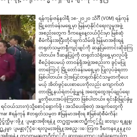
ရန်ကုန်၊ဇန်နဝါရီ ၁၈-၂၀၂၀ သိင်္ဂီ (VOM) ရန်ကုန်
မြို့တော်ခန်းမရှေ့မှာ မြန်မာ့နိုင်ငံရေးလူမှုအဖွဲ့
အစည်းတွေက ဒီကနေ့နေ့လယ်ပိုင်းမှာ မြစ်ဆုံ
စီမံကိန်းအပြီးတိုင်ဖျက်သိမ်းဖို့ မြန်မာအစိုးရနဲ့
တရုတ်သမ္မတရှီကျင့်ဖျင်ကို ဆန္ဒပြတောင်းဆိုခဲ့ကြ
ပါတယ်။ ဒီဆန္ဒပြပွဲကို တရုတ်သံရုံးရှေ့မှာလုပ်ဖို့
စီစဉ်ခဲ့ပေမယ့် တာဝန်ရှိအဖွဲ့အစည်းက ခွင့်မပြု
တာကြောင့် မြို့တော်ခန်းမရှေ့မှာ ပြုလုပ်ခဲ့ရတာ
ဖြစ်ပါတယ်။ ဒါ့အပြင်တရုတ်နိုင်ငံသမ္မတကိုပေး
မယ့် အိတ်ဖွင့်ပေးစာပေးကိုလည်း ကျောက်တံ
တားမြို့နယ်ရဲတပ်ဖွဲ့မှူးနဲ့ အထွေထွေအုပ်ချုပ်ရေး
မှူးကိုပေးအပ်ခဲ့ကြတာ ဖြစ်ပါတယ်။ ရင်းနှီးမြုပ်နှံမှု
ို ရင်ဝယ်သားကဲ့သို့စောင့်ရှောက်ဖို့ ၊ အသိပေးဖို့စတဲ့ အချက်တွေကို
 #ရန်ကုန် #တရုတ်သမ္မတ #မြန်မာအစိုးရ #မြစ်ဆုံစီမံကိန်း
ဖ်က္သိမ္းဖို႔ ျမန္မာအစိုးရနဲ႔ တ႐ုတ္သမၼတ႐ွီက်င့္ဖ်င္ကို ဆႏၵျပ ရန္ကုန္၊
န္းမေ႐ွ႕မွာ ျမန္မာ့ႏိုင္ငံေရးလူမႈအဖြဲ႔အစည္းေတြက ဒီကေန႔ေန႔လ
ျမန္မာအစိုးရနဲ႔ တ႐ုတ္သမၼတ႐ွီက်င့္ဖ်င္ကို ဆႏၵျပေတာင္းဆိုခဲ့ၾကပါတ