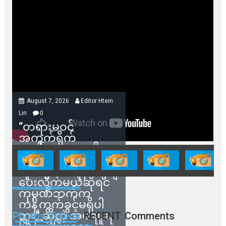
August 7, 2026
Editor Htein
Lin
0
“တရားမဝင်
အကွက်ရိုက်
ရောင်းချမှုတွေကို
သက်ဆိုင်ရာတာဝန်ရှိ
သူတွေက ဂရန်တွေချ
ပေးလိုက်မယ်ဆိုရင်
ကုမ္ပဏီဘက်က
ကန့်ကွက်ခွင့်မရှိပါ
ဘူး” ဆိုတဲ့ အမရပူရ
Photos Videos
RECENT
Comments