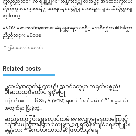
က္တာညိဳညိဳသင္းက ရန္ကုန္တုိင္းဝန္ႀကီးခ်ဳပ္ကို လိုအပ္ရင္ အဂတိလိုက္စားမႈ
တိုက္ဖ်က္ေရးဥပေဒနဲ႔ အေရးယူရမယ္လို႔ ေဝဖန္ေျပာဆိုလိုက္တာျ
ဖစ္ပါတယ္။
#VOM #voiceofmyanmar #ရန္ကုန္စာရင္းစစ္ခ်ဳပ္ #အစီရင္ခံစာ #ေဒါက္တာ
ညိဳညိဳသင္း #ေဝဖန္
,
မြန်မာသတင်း
သတင်း
Related posts
မူဆယ်အထွက်နဲ့ လားရှိုး အဝင်တွေမှာ တရုတ်ပစ္စည်း
ပါဆယ်ထုပ်တောင် ခွင့်မပြု
ဩဂုတ် ၈၊ ၂၀၂၆ Shy V (VOM) ရှမ်းပြည်နယ်မြောက်ပိုင်း၊ မူဆယ်
အထွက်မှာ ပြီးခဲ့တဲ့...
ဆည်တော်ကြီးရေလှောင်တမံ ရေလျှော့ချနေတာကြောင့်
ချောင်းမကြီးအနီးက ကျေးရွာ ၁၀ ရွာဝန်းကျင်ရေနစ်မြုပ်၊
မန္တလေး – မိုးကုတ်ကားလမ်း ဖြတ်သန်းမရ