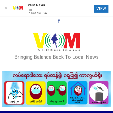
VOM News
✕
VIEW
FREE
In Google Play
Skip
to
content
Bringing Balance Back To Local News