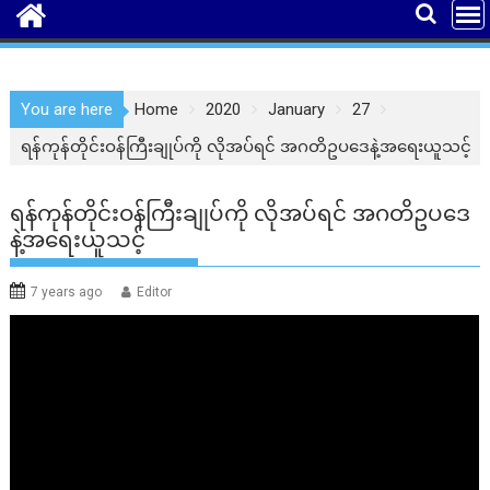
You are here
Home
2020
January
27
ရန်ကုန်တိုင်းဝန်ကြီးချုပ်ကို လိုအပ်ရင် အဂတိဥပဒေနဲ့အရေးယူသင့်
ရန်ကုန်တိုင်းဝန်ကြီးချုပ်ကို လိုအပ်ရင် အဂတိဥပဒေ
နဲ့အရေးယူသင့်
7 years ago
Editor