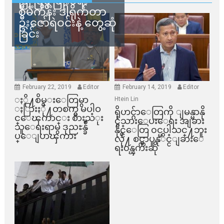
မြို့ပြဖွံ့ဖြိုးရေး
စီမံကိန်း ဒါရိုက်တာ
ဦးဇော်ရဲဝင်းနဲ့ တွေ့ဆုံ
ခြင်း
February 22, 2019
Editor
February 14, 2019
Editor
ႏို႔စိမ္းေတြမွာ
Htein Lin
ႏြားႏို႔တစက္မွ မပါဝ
ရိုဟင္ဂ်ာေတြကို ျမန္မာနို
င္ေၾကာင္း စားသံုး
င္ငံသားေပးေရး အျခား
သူေရးရာမွ ဒုညႊန္ခ်ဳ
နိုင္ငံေတြ ၀င္မပါသင္႔ဘူး
ပ္ေျပာၾကား
လို႔ စင္ကာပူနုိင္ငံျခားေ
ရး၀န္ၾကီးဆို