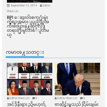
September 10, 2019
Editor
Htein Lin
BPI ​ေဆးဝါးစက္​႐ုံးမွဴး
ကိစၥအမ်ားျပည္​သူအ
က်ိဳးစီးပြားနဲ႔ဆိုင္​လို႔
တရား႐ုံးမွာဘဲေျပာမ
ယ္​
ကမာၻ႔သတင္း
Editor Htein Lin
0
Editor Htein Lin
0
အင်ဒိုနီးရှား သို့မဟုတ်
ဗာဆိုင်းမှသည် ငြိမ်းချမ်း