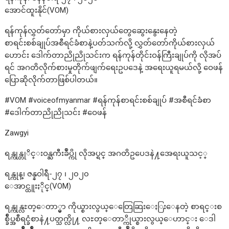
အောင်ထူးနိုင်(VOM)
ရန်ကုန်လွှတ်တော်မှာ ကိုယ်စားလှယ်တွေဆွေးနွေးနေတဲ့
စာရင်းစစ်ချုပ်အစီရင်ခံစာနဲ့ပတ်သက်လို့ လွှတ်တော်ကိုယ်စားလှယ်
ဟောင်း ဒေါက်တာညိုညိုသင်းက ရန်ကုန်တိုင်းဝန်ကြီးချုပ်ကို လိုအပ်
ရင် အဂတိလိုက်စားမှုတိုက်ဖျက်ရေးဥပဒေနဲ့ အရေးယူရမယ်လို့ ဝေဖန်
ပြောဆိုလိုက်တာဖြစ်ပါတယ်။
#VOM #voiceofmyanmar #ရန်ကုန်စာရင်းစစ်ချုပ် #အစီရင်ခံစာ
#ဒေါက်တာညိုညိုသင်း #ဝေဖန်
Zawgyi
ရန္ကုန္တုိင္းဝန္ႀကီးခ်ဳပ္ကို လိုအပ္ရင္ အဂတိဥပေဒနဲ႔အေရးယူသင့္
ရန္ကုန္၊ ဇန္နဝါရီ-၂၇ ၊ ၂၀၂၀
ေအာင္ထူးႏိုင္(VOM)
ရန္ကုန္လႊတ္ေတာ္မွာ ကိုယ္စားလွယ္ေတြေဆြးေႏြးေနတဲ့ စာရင္းစ
စ္ခ်ဳပ္အစီရင္ခံစာနဲ႔ပတ္သက္လို႔ လႊတ္ေတာ္ကိုယ္စားလွယ္ေဟာင္း ေဒါ