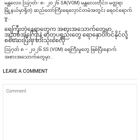
မန္တလေး၊ သြဂုတ်- ၈- ၂၀၂၆ SA(VOM) မန္တလေးတိုင်း၊ မတ္တရာ
မြို့နယ်မှာရှိတဲ့ ဆည်တော်ကြီးရေလှောင်တမံအတွင်း ရေဝင်ရောက်
မှု...
ရေကြီးတဲ့​နေရာ​တွေက အစားအသောက်တွေမှာ
အညစ်အကြေးနဲ့ ဓာတုပစ္စည်းတွေ ရောနှောပါဝင်နိုင်လို့
စစ်ဆေးပြီးမှ စားသုံးစေလို
ဩဂုတ် ၈ – ၂၀၂၆ SS (VOM) ရေကြီးမှုတွေ ဖြစ်ပြီးနောက်
အစားအသောက်တွေမှာ...
LEAVE A COMMENT