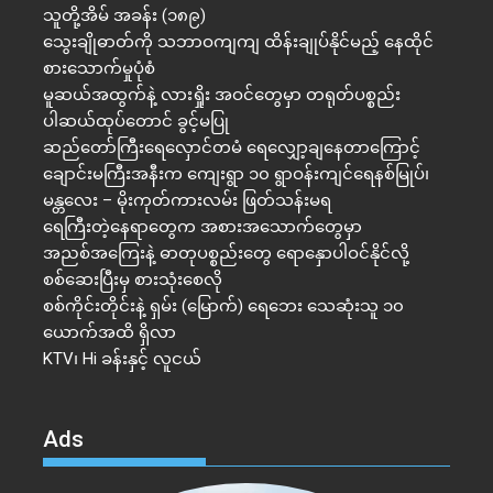
သူတို့အိမ် အခန်း (၁၈၉)
သွေးချိုဓာတ်ကို သဘာဝကျကျ ထိန်းချုပ်နိုင်မည့် နေထိုင်
စားသောက်မှုပုံစံ
မူဆယ်အထွက်နဲ့ လားရှိုး အဝင်တွေမှာ တရုတ်ပစ္စည်း
ပါဆယ်ထုပ်တောင် ခွင့်မပြု
ဆည်တော်ကြီးရေလှောင်တမံ ရေလျှော့ချနေတာကြောင့်
ချောင်းမကြီးအနီးက ကျေးရွာ ၁၀ ရွာဝန်းကျင်ရေနစ်မြုပ်၊
မန္တလေး – မိုးကုတ်ကားလမ်း ဖြတ်သန်းမရ
ရေကြီးတဲ့​နေရာ​တွေက အစားအသောက်တွေမှာ
အညစ်အကြေးနဲ့ ဓာတုပစ္စည်းတွေ ရောနှောပါဝင်နိုင်လို့
စစ်ဆေးပြီးမှ စားသုံးစေလို
စစ်ကိုင်းတိုင်းနဲ့ ရှမ်း (မြောက်) ရေဘေး သေဆုံးသူ ၁၀
ယောက်အထိ ရှိလာ
KTV၊ Hi ခန်းနှင့် လူငယ်
Ads