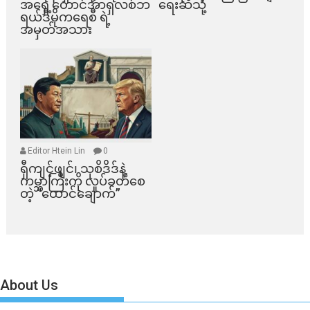
အရှေ့တောင်အာရှလစ်ဘ
ရေးဆီသို့
ရယ်ဒီမိုကရေစီ ရဲ့
အမှတ်အသား
Editor Htein Lin
0
ရှီကျင့်ဖျင်၊ သုစိဒိဒ်နဲ့
ကမ္ဘာကြီးကို လှုပ်ခတ်စေ
တဲ့ “ထောင်ချောက်”
About Us