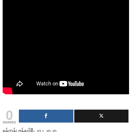
0
SHARES
ရန်ကုန်၊ ဇန်နဝါရီ-၂၇ ၊ ၂၀၂၀