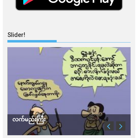
Slider!
လက်မည်းကြီး
သ