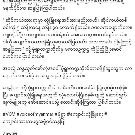
ပေးဖို့ မုံရွာတက္ကသိုလ် ကျောင်းသားသမဂ္ဂအဖွဲ့ဝင်တွေဟာ ဒီကနေ့
မနက်ပိုင်းက ဆန္ဒပြခဲ့ကြပါတယ်။
” ဆိုင်ကယ်ထားရာမှာ လုံခြုံရေးအင်အားနည်းတယ်။ ဆိုင်ကယ်တစ်
စင်းကို ၅ သိန်းကနေ သိန်း ၃၀ လောက်ရှိတယ်။ ခဏခဏပျောက်တာ။
ကျနော်တို့က ကျောင်းစာသင်ခန်းထဲ အေးဆေးစွာစာသင်ချင်တယ်။
ဒါကို ကျောင်းကတာဝန်ရှိသူတွေတင်ပြတယ်။ အလကားပဲ။ ဒါ့ကြောင့်
ဆန္ဒပြတာ ” လို့ မုံရွာတက္ကသိုလ်မှ ဗကသဥက္ကဌ ကိုပြည့်ဖြိုးမောင်
မောင်ကပြောပါတယ်။
အခုလို ဆန္ဒထုတ်ဖော်တဲ့အပေါ် မုံရွာတက္ကသိုလ်တာဝန်ရှိသူတွေက လာ
ရောက်တားမြစ်ခဲ့တာတွေလည်း ရှိခဲ့ပါတယ်။
ဆန္ဒပြတာကို မုံရွာတက္ကသိုလ် အဓိပတိလမ်းပေါ်မှာ ပြုလုပ်ခဲ့တာဖြစ်
ပြီး ကျောင်းလုံခြုံရေးအတွက် လုံလောက်ပြီးစနစ်ကျတဲ့ ဆောင်ရွက်
ချက်မျိုးတွေ ဖော်ဆောင်ပေးဖို့ တောင်းဆိုခဲ့ကြတာ ဖြစ်ပါတယ်။
#VOM #voiceofmyanmar #မုံရွာ #ကျောင်းလုံခြုံရေး #
ကျောင်းသားသမဂ္ဂအဖွဲ့ဝင်ဆန္ဒပြ
Zawgyi