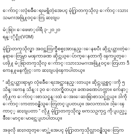
ေက်ာင္းလုံၿခဳံေရးမရွိတဲ့အေပၚ မုံ႐ြာတကၠသိုလ္ ေက်ာင္းသား
သမဂၢအဖြဲ႔ဝင္ေတြ ဆႏၵျပ
မံုရြာ၊ ေဖေဖာ္ဝါရီ ၃-၂၀၂၀
ရန္ႏိုင္စိုး(VOM)
မုံ႐ြာတကၠသိုလ္မွာ အဝင္အထြက္စီစစ္မႈအားနည္းေနၿပီး ဆိုင္ကယ္ထားတဲ့ေ
နရာေတြမွာ မၾကာခဏ ဆိုင္ကယ္ေပ်ာက္ေနတာကို ၾကပ္မတ္ေ
ပးဖို႔ မံုရြာတကၠသိုလ္ ေက်ာင္းသားသမဂၢအဖြဲ႔ဝင္ေတြဟာ ဒီ
ကေန႔မနက္ပိုင္းက ဆႏၵျပခဲ့ၾကပါတယ္။
” ဆိုင္ကယ္ထားရာမွာ လုံၿခဳံေရးအင္အားနည္းတယ္။ ဆိုင္ကယ္တစ္စင္းကို ၅
သိန္းကေန သိန္း ၃၀ ေလာက္ရွိတယ္။ ခဏခဏေပ်ာက္တာ။ က်ေနာ္
တို႔က ေက်ာင္းစာသင္ခန္းထဲ ေအးေဆးစြာစာသင္ခ်င္တယ္။ ဒါကို
ေက်ာင္းကတာဝန္ရွိသူေတြတင္ျပတယ္။ အလကားပဲ။ ဒါ့ေၾ
ကာင့္ ဆႏၵျပတာ ” လို႔ မုံ႐ြာတကၠသိုလ္မွ ဗကသဥကၠဌ ကိုျပည့္ၿ
ဖိဳးေမာင္ေမာင္ကေျပာပါတယ္။
အခုလို ဆႏၵထုတ္ေဖာ္တဲ့အေပၚ မုံ႐ြာတကၠသိုလ္တာဝန္ရွိသူေတြက