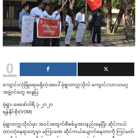
0
SHARES
ကျောင်းလုံခြုံရေးမရှိတဲ့အပေါ် မုံရွာတက္ကသိုလ် ကျောင်းသားသမဂ္ဂ
အဖွဲ့ဝင်တွေ ဆန္ဒပြ
မုံရွာ၊ ဖေဖော်ဝါရီ ၃-၂၀၂၀
ရန်နိုင်စိုး(VOM)
မုံရွာတက္ကသိုလ်မှာ အဝင်အထွက်စီစစ်မှုအားနည်းနေပြီး ဆိုင်ကယ်
ထားတဲ့နေရာတွေမှာ မကြာခဏ ဆိုင်ကယ်ပျောက်နေတာကို ကြပ်မတ်