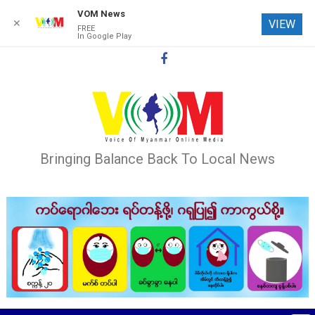
VOM News
✕
VIEW
FREE
In Google Play
Skip
to
content
Bringing Balance Back To Local News