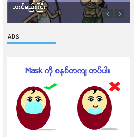
လက်မည်းကြီး
သ
ADS