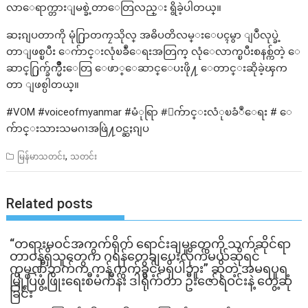
လာေရာက္တားျမစ္ခဲ့တာေတြလည္း ရွိခဲ့ပါတယ္။
ဆႏၵျပတာကို မုံ႐ြာတကၠသိုလ္ အဓိပတိလမ္းေပၚမွာ ျပဳလုပ္ခဲ့
တာျဖစ္ၿပီး ေက်ာင္းလုံၿခဳံေရးအတြက္ လုံေလာက္ၿပီးစနစ္က်တဲ့ ေ
ဆာင္႐ြက္ခ်က္မ်ိဳးေတြ ေဖာ္ေဆာင္ေပးဖို႔ ေတာင္းဆိုခဲ့ၾက
တာ ျဖစ္ပါတယ္။
#VOM #voiceofmyanmar #မံုရြာ #ေက်ာင္းလံုၿခံဳေရး # ေ
က်ာင္းသားသမဂၢအဖြဲ႔ဝင္ဆႏၵျပ
,
မြန်မာသတင်း
သတင်း
Related posts
“တရားမဝင်အကွက်ရိုက် ရောင်းချမှုတွေကို သက်ဆိုင်ရာ
တာဝန်ရှိသူတွေက ဂရန်တွေချပေးလိုက်မယ်ဆိုရင်
ကုမ္ပဏီဘက်က ကန့်ကွက်ခွင့်မရှိပါဘူး” ဆိုတဲ့ အမရပူရ
မြို့ပြဖွံ့ဖြိုးရေးစီမံကိန်း ဒါရိုက်တာ ဦးဇော်ရဲဝင်းနဲ့ တွေ့ဆုံ
ခြင်း