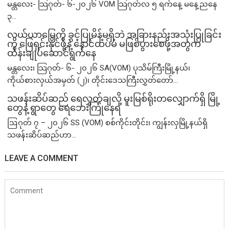
မန္တလေး- သြဂုတ်- ၆-၂၀၂၆ VOM သြဂုတ်လ ၅ ရက်နေ့ မနေ့ညနေ
၃...
လယ်ယာမြေကို ခွင့်ပြုမိန့်မရှိဘဲ အခြားနည်းအသုံးပြုခြင်း
ကို ဖြေရှင်းနိုင်ဖို့နဲ့ နောင်ထပ်မံ မဖြစ်ပွားစေဖို့အတွက်
ထိန်းချုပ်ဆောင်ရွက်နေ
မန္တလေး၊ သြဂုတ်- ၆- ၂၀၂၆ SA(VOM) ပုသိမ်ကြီးမြို့နယ်၊
ကိုယ်စားလှယ်အမှတ် (၂)၊ တိုင်းဒေသကြီးလွှတ်တော်...
သဖန်းဆိပ်ဆည် ရေလွှတ်ချလို့ မူးမြစ်ရိုးတလျှောက်ရှိ မြို့
တွေနဲ့ ရွာတွေ ရေဘေးကြုံနေရ
ဩဂုတ် ၇ – ၂၀၂၆ SS (VOM) စစ်ကိုင်းတိုင်း၊ ကျွန်းလှမြို့နယ်ရှိ
သဖန်းဆိပ်ဆည်ဟာ...
LEAVE A COMMENT