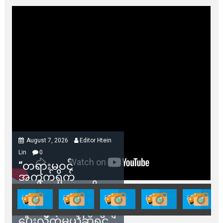
August 7, 2026
Editor Htein
Lin
0
“တရားမဝင်
အကွက်ရိုက်
ရောင်းချမှုတွေကို
သက်ဆိုင်ရာတာဝန်ရှိ
သူတွေက ဂရန်တွေချ
ပေးလိုက်မယ်ဆိုရင်