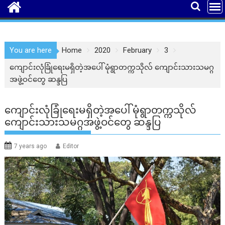
You are here
Home
2020
February
3
ကျောင်းလုံခြုံရေးမရှိတဲ့အပေါ် မုံရွာတက္ကသိုလ် ကျောင်းသားသမဂ္ဂ
အဖွဲ့ဝင်တွေ ဆန္ဒပြ
ကျောင်းလုံခြုံရေးမရှိတဲ့အပေါ် မုံရွာတက္ကသိုလ်
ကျောင်းသားသမဂ္ဂအဖွဲ့ဝင်တွေ ဆန္ဒပြ
7 years ago
Editor