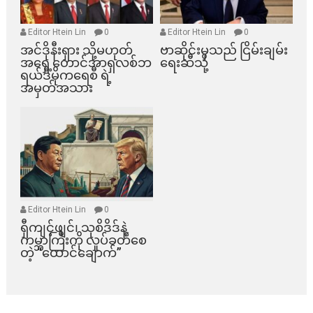
Editor Htein Lin
0
Editor Htein Lin
0
အင်ဒိုနီးရှား သို့မဟုတ်
ဗာဆိုင်းမှသည် ငြိမ်းချမ်း
အရှေ့တောင်အာရှလစ်ဘ
ရေးဆီသို့
ရယ်ဒီမိုကရေစီ ရဲ့
အမှတ်အသား
Editor Htein Lin
0
ရှီကျင့်ဖျင်၊ သုစိဒိဒ်နဲ့
ကမ္ဘာကြီးကို လှုပ်ခတ်စေ
တဲ့ “ထောင်ချောက်”