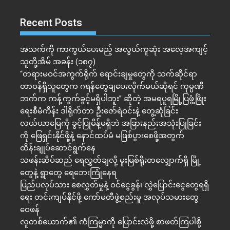
Recent Posts
အသက်ကို ကာကွယ်ပေးမည့် အလွယ်ကူဆုံး အလေ့အကျင့်
သူတို့အိမ် အခန်း (၁၈၇)
“တရားမဝင်အကွက်ရိုက် ရောင်းချမှုတွေကို သက်ဆိုင်ရာ
တာဝန်ရှိသူတွေက ဂရန်တွေချပေးလိုက်မယ်ဆိုရင် ကုမ္ပဏီ
ဘက်က ကန့်ကွက်ခွင့်မရှိပါဘူး” ဆိုတဲ့ အမရပူရမြို့ပြဖွံ့ဖြိုး
ရေးစီမံကိန်း ဒါရိုက်တာ ဦးဇော်ရဲဝင်းနဲ့ တွေ့ဆုံခြင်း
လယ်ယာမြေကို ခွင့်ပြုမိန့်မရှိဘဲ အခြားနည်းအသုံးပြုခြင်း
ကို ဖြေရှင်းနိုင်ဖို့နဲ့ နောင်ထပ်မံ မဖြစ်ပွားစေဖို့အတွက်
ထိန်းချုပ်ဆောင်ရွက်နေ
သဖန်းဆိပ်ဆည် ရေလွှတ်ချလို့ မူးမြစ်ရိုးတလျှောက်ရှိ မြို့
တွေနဲ့ ရွာတွေ ရေဘေးကြုံနေရ
ပြည်ပလုပ်သား စေလွှတ်မှုနဲ့ ဝင်ငွေခွန်၊ လွှဲပြောင်းငွေတွေရရှိ
ရေး တင်းကျပ်နိုင်ဖို့ ကော်မတီဖွဲ့စည်းမှု အလုပ်သမားတွေ
ဝေဖန်
လူတစ်ယောက်၏ ကံကြမ္မာကို ပြောင်းလဲဖို့ စာဖတ်ကြပါစို့