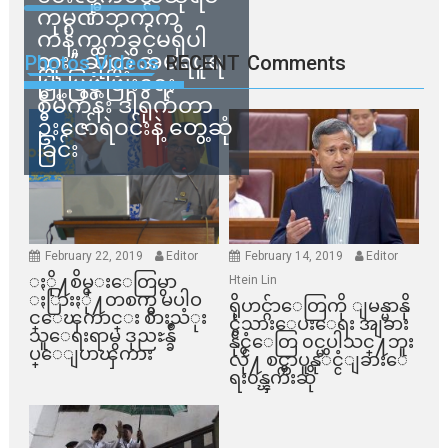
ကုမ္ပဏီဘက်က
ကန့်ကွက်ခွင့်မရှိပါ
ဘူး” ဆိုတဲ့ အမရပူရ
Photos Videos
RECENT
Comments
မြို့ပြဖွံ့ဖြိုးရေး
စီမံကိန်း ဒါရိုက်တာ
ဦးဇော်ရဲဝင်းနဲ့ တွေ့ဆုံ
ခြင်း
February 22, 2019
Editor
February 14, 2019
Editor
ႏို႔စိမ္းေတြမွာ
Htein Lin
ႏြားႏို႔တစက္မွ မပါဝ
ရိုဟင္ဂ်ာေတြကို ျမန္မာနို
င္ေၾကာင္း စားသံုး
င္ငံသားေပးေရး အျခား
သူေရးရာမွ ဒုညႊန္ခ်ဳ
နိုင္ငံေတြ ၀င္မပါသင္႔ဘူး
ပ္ေျပာၾကား
လို႔ စင္ကာပူနုိင္ငံျခားေ
ရး၀န္ၾကီးဆို