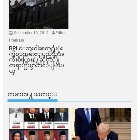
September 10, 2019
Editor
Htein Lin
BPI ​ေဆးဝါးစက္​႐ုံးမွဴး
ကိစၥအမ်ားျပည္​သူအ
က်ိဳးစီးပြားနဲ႔ဆိုင္​လို႔
တရား႐ုံးမွာဘဲေျပာမ
ယ္​
ကမာၻ႔သတင္း