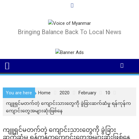
Skip
to
content
Bringing Balance Back To Local News
You are here
Home
2020
February
10
ကျူရှင်မတက်တဲ့ ကျောင်းသားတွေကို ခွဲခြားဆက်ဆံမှု ရန်ကုန်က
ကျောင်းတွေအများဆုံးဖြစ်နေ
ကျူရှင်မတက်တဲ့ ကျောင်းသားတွေကို ခွဲခြား
ဆက်ဆံမှု ရန်ကုန်ကကျောင်းတွေအများဆုံးဖြစ်နေ