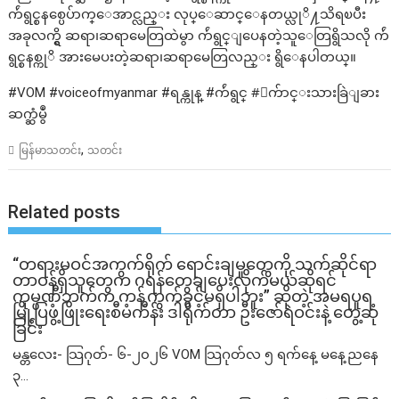
က်ဴရွင္စနစ္ပေပ်ာက္ေအာင္လည္း လုပ္ေဆာင္ေနတယ္လုိ႔သိရၿပီး
အခုလက္ရွိ ဆရာ၊ဆရာမေတြထဲမွာ က်ဴရွင္ျပေနတဲ့သူေတြရွိသလို က်ဴ
ရွင္စနစ္ကုိ အားမေပးတဲ့ဆရာ၊ဆရာမေတြလည္း ရွိေနပါတယ္။
#VOM #voiceofmyanmar #ရန္ကုန္ #က်ဴရွင္ #ေက်ာင္းသားခြဲျခား
ဆက္ဆံမွဳ
,
မြန်မာသတင်း
သတင်း
Related posts
“တရားမဝင်အကွက်ရိုက် ရောင်းချမှုတွေကို သက်ဆိုင်ရာ
တာဝန်ရှိသူတွေက ဂရန်တွေချပေးလိုက်မယ်ဆိုရင်
ကုမ္ပဏီဘက်က ကန့်ကွက်ခွင့်မရှိပါဘူး” ဆိုတဲ့ အမရပူရ
မြို့ပြဖွံ့ဖြိုးရေးစီမံကိန်း ဒါရိုက်တာ ဦးဇော်ရဲဝင်းနဲ့ တွေ့ဆုံ
ခြင်း
မန္တလေး- သြဂုတ်- ၆-၂၀၂၆ VOM သြဂုတ်လ ၅ ရက်နေ့ မနေ့ညနေ
၃...