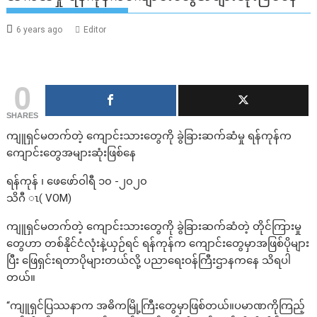
6 years ago
Editor
0
SHARES
ကျူရှင်မတက်တဲ့ ကျောင်းသားတွေကို ခွဲခြားဆက်ဆံမှု ရန်ကုန်က
ကျောင်းတွေအများဆုံးဖြစ်နေ
ရန်ကုန် ၊ ဖေဖော်ဝါရီ ၁၀ -၂၀၂၀
သိဂီ ၤ( VOM)
ကျူရှင်မတက်တဲ့ ကျောင်းသားတွေကို ခွဲခြားဆက်ဆံတဲ့ တိုင်ကြားမှု
တွေဟာ တစ်နိုင်ငံလုံးနဲ့ယှဉ်ရင် ရန်ကုန်က ကျောင်းတွေမှာအဖြစ်ပိုများ
ပြီး ဖြေရှင်းရတာပိုများတယ်လို့ ပညာရေးဝန်ကြီးဌာနကနေ သိရပါ
တယ်။
“ကျူရှင်ပြဿနာက အဓိကမြို့ကြီးတွေမှာဖြစ်တယ်။ပမာဏကိုကြည့်