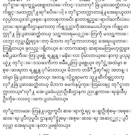
တုိင္စာေရာက္ရင္အမႈစစ္ရတာပဲ။ေက်ာင္းသားကုိ ခြဲျခားဆက္ဆံတယ္
က်ဴရွင္းမတက္လုိ႔ဆုိၿပီးေပါ့ ။ တုိင္စာတက္လာတာနဲ႔အေရးယူတာ
လုပ္ပါတယ္။ဒါျဖစ္ေနတာၾကာၿပီး နာတာရွည္ေရာဂါႀကီးပဲ။ပ
ညာေရး၀န္ႀကီးဌာနကေတာ့ က်ဴရွင္သင္တာကိုအားမေပးပါဘူး။ က်ဴရွင္မတ
က္လုိ႔ ခြဲျခားဆက္ဆံတယ္ သင္ၾကားရမယ့္ဟာေတြကို မသင္ၾကားေ
ပးဘူး လုပ္တယ္ဆိုရင္ေတာ့ မိဘက တုိင္ၾကားလာရင္ အေရးယူတာေ
တြရွိတယ္။ ခုလည္းရွိတယ္။ ေတာကဆရာ ဆရာမေတြမဟုတ္ဘူး။
ၿမိဳ႕ႀကီးေတြျဖစ္တဲ့ ရန္ကုန္ ၊ မနၱေလး ပိုမ်ားတယ္။ေနာက္ျပည္န
ယ္နဲ႔ တုိင္းေဒသႀကီးက ၿမိဳ႕ေတြျဖစ္တယ္။ တုိင္တဲ့အထဲမွာ စ
စ္ေဆးရတာ ရန္ကုန္က ပုိမ်ားတယ္။ မိဘက တခိ်ဳ႕ိဆုိရင္ အတန္း
ထဲမွာ ခြဲျခားဆက္ဆံတယ္၊ အတန္းပိုင္ဆရာမက သူ႔ဆီက်ဴရွင္မတက္
လုိ႔ခြဲျခားဆက္ဆံတယ္ မိဘက မေက်နပ္ခ်က္ေတြမ်ားရင္ တုိင္စာတ
က္လာတယ္။”လုိ႔ အေျခခံပညာဦးစီးဌာနက ညႊန္ၾကားေရးမွဴးခ်ဳပ္
ဦးကိုေလး၀င္းကေျပာပါတယ္။
တုိင္ၾကားမႈေတြနဲ႔ပတ္သက္ၿပီး စာေရာက္ခဲ့ရင္ ေရွးဦးစုံစမ္းစစ္ေ
ဆးေရးျပဳလုပ္ၿပီး ဌာနဆုိင္စုံစမ္းစစ္ေဆးေရး အဆင့္ဆင့္ျပဳ
လုပ္ကာ အေရးယူေနတာျဖစ္ပါတယ္။