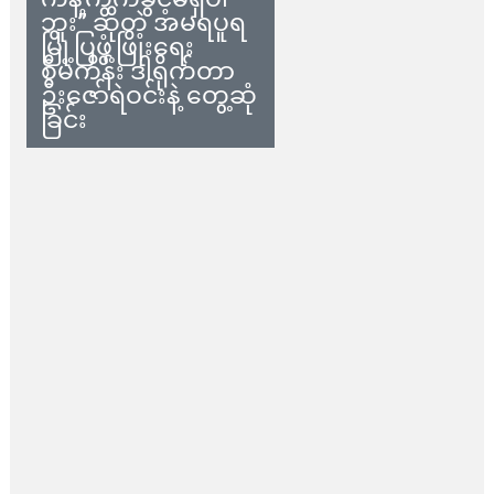
ဘူး” ဆိုတဲ့ အမရပူရ
မြို့ပြဖွံ့ဖြိုးရေး
စီမံကိန်း ဒါရိုက်တာ
ဦးဇော်ရဲဝင်းနဲ့ တွေ့ဆုံ
ခြင်း