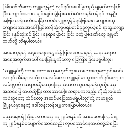
ပြစ်ဒဏ်ကိုတော့ ကျူးလွန်တဲ့ လုပ်ရပ်အပေါ် မူတည် ချမှတ်တာဖြစ်
ပြီး ကျောင်းသားအချင်းချင်း ခွဲခြားဆက်ဆံတာမှန်ကန်ရင် ကနဦး
အဖြစ် စာနဲ့သတိပေးပြီး ထပ်မံကျူးလွန်ခဲ့ရင်ဖြစ်စေ ၊ကျောင်းသူ
ကျောင်းသားအပေါ် ပြင်းထန်တဲ့လုပ်ရပ်တစ်ခုခုလုပ်ခဲ့ရင် ရာထူးလျှော့
ခြင်း ၊ နှစ်တိုးရပ်ခြင်း ၊ နေရာပြောင်း ခြင်း စတဲ့ပြစ်ဒဏ်တွေ ချမှတ်
တယ်လို့ သိရပါတယ်။
အရေးယူခဲ့တဲ့ အမှုအရေအတွက်နဲ့ ပြစ်ဒဏ်ပေးခဲ့တဲ့ ဆရာဆရာမ
အရေအတွက်အပေါ် မေးမြန်းမှုကိုတော့ ဖြေကြားခြင်းမရှိပါဘူး။
“ ကျူရှင်ကို အားပေးတာတော့မဟုတ်ဘူး။ ကလေးတွေကျောင်းဆင်း
လာရင် အိမ်မှာလည်း စာမလုပ်တော့ ကျူရှင်မှာသွားတက်ရင်တော့ စာ
လုပ်ရမှာပဲ ၊ ဆရာမဆိုတော့ကြောက်တယ် သူ့ဆရာမနဲ့သူဆိုတော့
အဆင်ပြေ တယ်ဆိုပြီး ထားတာပေါ့။ ဆရာမကလည်း ကိုယ့်လမ်းထဲ
ကပဲဆိုတော့ သိပ်တော့ အဆင်မပြေတာမရှိပါဘူး”လို့ ကမာရွတ်
မြို့နယ်မှာနေတဲ့ ဒေါ်သန်းသန်းမွှေးကပြောပါတယ်။
ပညာရေးဝန်ကြီးဌာနကတော့ ကျူရှင်စနစ်ကို အားမပေးကြောင်းနဲ့
ကျူရှင်စနစ်ပပျောက်အောင်လည်း လုပ်ဆောင်နေတယ်လို့သိရပြီး