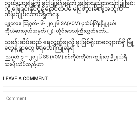
လယ်ယာမြေကို ခွင့်ပြုမိန့်မရှိဘဲ အခြားနည်းအသုံးပြုခြင်း
ကို ဖြေရှင်းနိုင်ဖို့နဲ့ နောင်ထပ်မံ မဖြစ်ပွားစေဖို့အတွက်
ထိန်းချုပ်ဆောင်ရွက်နေ
မန္တလေး၊ သြဂုတ်- ၆- ၂၀၂၆ SA(VOM) ပုသိမ်ကြီးမြို့နယ်၊
ကိုယ်စားလှယ်အမှတ် (၂)၊ တိုင်းဒေသကြီးလွှတ်တော်...
သဖန်းဆိပ်ဆည် ရေလွှတ်ချလို့ မူးမြစ်ရိုးတလျှောက်ရှိ မြို့
တွေနဲ့ ရွာတွေ ရေဘေးကြုံနေရ
ဩဂုတ် ၇ – ၂၀၂၆ SS (VOM) စစ်ကိုင်းတိုင်း၊ ကျွန်းလှမြို့နယ်ရှိ
သဖန်းဆိပ်ဆည်ဟာ...
LEAVE A COMMENT