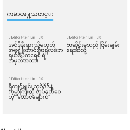
ကမာၻ႔သတင္း
Editor Htein Lin
0
Editor Htein Lin
0
အင်ဒိုနီးရှား သို့မဟုတ်
ဗာဆိုင်းမှသည် ငြိမ်းချမ်း
အရှေ့တောင်အာရှလစ်ဘ
ရေးဆီသို့
ရယ်ဒီမိုကရေစီ ရဲ့
အမှတ်အသား
Editor Htein Lin
0
ရှီကျင့်ဖျင်၊ သုစိဒိဒ်နဲ့
ကမ္ဘာကြီးကို လှုပ်ခတ်စေ
တဲ့ “ထောင်ချောက်”