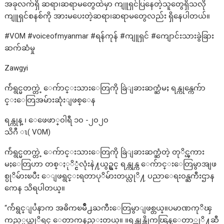
အခုလက်ရှိ ဆရာ၊ဆရာမတွေထဲမှာ ကျူရှင်ပြနေတဲ့သူတွေရှိသလို
ကျူရှင်စနစ်ကို အားမပေးတဲ့ဆရာ၊ဆရာမတွေလည်း ရှိနေပါတယ်။
#VOM #voiceofmyanmar #ရန်ကုန် #ကျူရှင် #ကျောင်းသားခွဲခြား
ဆက်ဆံမှု
Zawgyi
က်ဴရွင္မတက္တဲ့ ေက်ာင္းသားေတြကို ခြဲျခားဆက္ဆံမႈ ရန္ကုန္ကေက်ာ
င္းေတြအမ်ားဆုံးျဖစ္ေန
ရန္ကုန္ ၊ ေဖေဖာ္၀ါရီ ၁၀ -၂၀၂၀
သိဂီ ၤ( VOM)
က်ဴရွင္မတက္တဲ့ ေက်ာင္းသားေတြကို ခြဲျခားဆက္ဆံတဲ့ တုိင္ၾကား
မႈေတြဟာ တစ္ႏုိ္င္ငံလုံးနဲ႔ယွဥ္ရင္ ရန္ကုန္က ေက်ာင္းေတြမွာအျဖ
စ္ပုိမ်ားၿပီး ေျဖရွင္းရတာပုိမ်ားတယ္လုိ႔ ပညာေရး၀န္ႀကီးဌာန
ကေန သိရပါတယ္။
“က်ဴရွင္ျပႆနာက အဓိကၿမိဳ႕ႀကီးေတြမွာျဖစ္တယ္။ပမာဏကုိၾ
ကည့္မယ္ဆုိရင္ ေတာကနည္းတယ္။ ။ရန္ကုန္ဆိုကၽြန္ေတာ္တုိ႔ဆီ