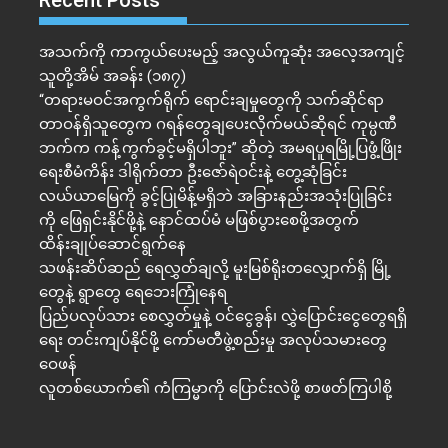
အသက်ကို ကာကွယ်ပေးမည့် အလွယ်ကူဆုံး အလေ့အကျင့်
သူတို့အိမ် အခန်း (၁၈၇)
“တရားမဝင်အကွက်ရိုက် ရောင်းချမှုတွေကို သက်ဆိုင်ရာ
တာဝန်ရှိသူတွေက ဂရန်တွေချပေးလိုက်မယ်ဆိုရင် ကုမ္ပဏီ
ဘက်က ကန့်ကွက်ခွင့်မရှိပါဘူး” ဆိုတဲ့ အမရပူရမြို့ပြဖွံ့ဖြိုး
ရေးစီမံကိန်း ဒါရိုက်တာ ဦးဇော်ရဲဝင်းနဲ့ တွေ့ဆုံခြင်း
လယ်ယာမြေကို ခွင့်ပြုမိန့်မရှိဘဲ အခြားနည်းအသုံးပြုခြင်း
ကို ဖြေရှင်းနိုင်ဖို့နဲ့ နောင်ထပ်မံ မဖြစ်ပွားစေဖို့အတွက်
ထိန်းချုပ်ဆောင်ရွက်နေ
သဖန်းဆိပ်ဆည် ရေလွှတ်ချလို့ မူးမြစ်ရိုးတလျှောက်ရှိ မြို့
တွေနဲ့ ရွာတွေ ရေဘေးကြုံနေရ
ပြည်ပလုပ်သား စေလွှတ်မှုနဲ့ ဝင်ငွေခွန်၊ လွှဲပြောင်းငွေတွေရရှိ
ရေး တင်းကျပ်နိုင်ဖို့ ကော်မတီဖွဲ့စည်းမှု အလုပ်သမားတွေ
ဝေဖန်
လူတစ်ယောက်၏ ကံကြမ္မာကို ပြောင်းလဲဖို့ စာဖတ်ကြပါစို့