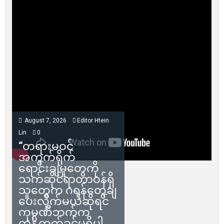
August 7, 2026
Editor Htein
Lin
0
“တရားမဝင်
အကွက်ရိုက်
ရောင်းချမှုတွေကို
သက်ဆိုင်ရာတာဝန်ရှိ
သူတွေက ဂရန်တွေချ
ပေးလိုက်မယ်ဆိုရင်
ကုမ္ပဏီဘက်က
ကန့်ကွက်ခွင့်မရှိပါ