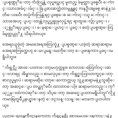
ျပစ္ဒဏ္ကုိေတာ့ က်ဴးလြန္တဲ့ လုပ္ရပ္အေပၚ မူတည္ ခ်မွတ္တာျဖစ္ၿပီး ေက်ာ
င္းသားအခ်င္းခ်င္း ခြဲျခားဆက္ဆံတာမွန္ကန္ရင္ ကနဦးအျဖစ္ စာနဲ႔သ
တိေပးၿပီး ထပ္မံက်ဴးလြန္ခဲ့ရင္ျဖစ္ေစ ၊ေက်ာင္းသူ ေက်ာင္း
သားအေပၚ ျပင္းထန္တဲ့လုပ္ရပ္တစ္ခုခုလုပ္ခဲ့ရင္ ရာထူးေလွ်ာ့ျခင္း ၊
ႏွစ္တုိးရပ္ျခင္း ၊ ေနရာေျပာင္း ျခင္း စတဲ့ျပစ္ဒဏ္ေတြ
ခ်မွတ္တယ္လုိ႔ သိရပါတယ္။
အေရးယူခဲ့တဲ့ အမႈအေရအတြက္နဲ႔ ျပစ္ဒဏ္ေပးခဲ့တဲ့ ဆရာဆရာမ
အေရအတြက္အေပၚ ေမးျမန္းမႈကိုေတာ့ ေျဖၾကားျခင္းမ
ရွိပါဘူး။
“ က်ဴရွင္ကို အားေပးတာေတာ့မဟုတ္ဘူး။ ကေလးေတြေက်ာင္းဆ
င္းလာရင္ အိမ္မွာလည္း စာမလုပ္ေတာ့ က်ဴရွင္မွာသြားတက္ရင္ေတာ့
စာလုပ္ရမွာပဲ ၊ ဆရာမဆိုေတာ့ေႀကာက္တယ္ သူ႔ဆရာမနဲ႔သူဆိုေ
တာ့ အဆင္ေျပ တယ္ဆုိၿပီး ထားတာေပါ့။ ဆရာမကလည္း ကုိ
ယ့္လမ္းထဲကပဲဆုိေတာ့ သိပ္ေတာ့ အဆင္မေျပတာမရွိပါဘူး”လို႔
ကမာရြတ္ၿမိဳ႕နယ္မွာေနတဲ့ ေဒၚသန္းသန္းေမႊးကေျပာပါတ
ယ္။
ပညာေရး၀န္ႀကီးဌာနကေတာ့ က်ဴရွင္စနစ္ကို အားမေပးေၾကာင္းနဲ႔