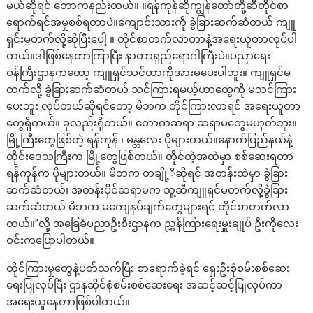
မယ်ဆိုရင် တောကနည်းတယ်။ ။ရန်ကုန်ဆိုကျွန်တော်တို့ဆီတိုင်စာ
ရောက်ရင်အမှုစစ်ရတာပဲ။ကျောင်းသားကို ခွဲခြားဆက်ဆံတယ် ကျူ
ရှင်းမတက်လို့ဆိုပြီးပေါ့ ။ တိုင်စာတက်လာတာနဲ့အရေးယူတာလုပ်ပါ
တယ်။ဒါဖြစ်နေတာကြာပြီး နာတာရှည်ရောဂါကြီးပဲ။ပညာရေး
ဝန်ကြီးဌာနကတော့ ကျူရှင်သင်တာကိုအားမပေးပါဘူး။ ကျူရှင်မ
တက်လို့ ခွဲခြားဆက်ဆံတယ် သင်ကြားရမယ့်ဟာတွေကို မသင်ကြား
ပေးဘူး လုပ်တယ်ဆိုရင်တော့ မိဘက တိုင်ကြားလာရင် အရေးယူတာ
တွေရှိတယ်။ ခုလည်းရှိတယ်။ တောကဆရာ ဆရာမတွေမဟုတ်ဘူး။
မြို့ကြီးတွေဖြစ်တဲ့ ရန်ကုန် ၊ မန္တလေး ပိုများတယ်။နောက်ပြည်နယ်နဲ့
တိုင်းဒေသကြီးက မြို့တွေဖြစ်တယ်။ တိုင်တဲ့အထဲမှာ စစ်ဆေးရတာ
ရန်ကုန်က ပိုများတယ်။ မိဘက တချို့ိဆိုရင် အတန်းထဲမှာ ခွဲခြား
ဆက်ဆံတယ်၊ အတန်းပိုင်ဆရာမက သူ့ဆီကျူရှင်မတက်လို့ခွဲခြား
ဆက်ဆံတယ် မိဘက မကျေနပ်ချက်တွေများရင် တိုင်စာတက်လာ
တယ်။”လို့ အခြေခံပညာဦးစီးဌာနက ညွှန်ကြားရေးမှူးချုပ် ဦးကိုလေး
ဝင်းကပြောပါတယ်။
တိုင်ကြားမှုတွေနဲ့ပတ်သက်ပြီး စာရောက်ခဲ့ရင် ရှေးဦးစုံစမ်းစစ်ဆေး
ရေးပြုလုပ်ပြီး ဌာနဆိုင်စုံစမ်းစစ်ဆေးရေး အဆင့်ဆင့်ပြုလုပ်ကာ
အရေးယူနေတာဖြစ်ပါတယ်။