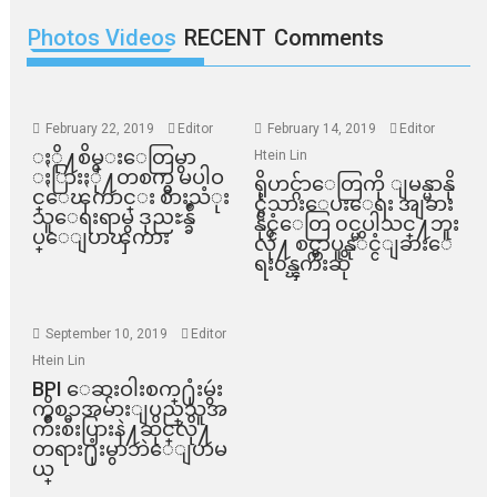
Photos Videos
RECENT
Comments
February 22, 2019
Editor
February 14, 2019
Editor
ႏို႔စိမ္းေတြမွာ
Htein Lin
ႏြားႏို႔တစက္မွ မပါဝ
ရိုဟင္ဂ်ာေတြကို ျမန္မာနို
င္ေၾကာင္း စားသံုး
င္ငံသားေပးေရး အျခား
သူေရးရာမွ ဒုညႊန္ခ်ဳ
နိုင္ငံေတြ ၀င္မပါသင္႔ဘူး
ပ္ေျပာၾကား
လို႔ စင္ကာပူနုိင္ငံျခားေ
ရး၀န္ၾကီးဆို
September 10, 2019
Editor
Htein Lin
BPI ​ေဆးဝါးစက္​႐ုံးမွဴး
ကိစၥအမ်ားျပည္​သူအ
က်ိဳးစီးပြားနဲ႔ဆိုင္​လို႔
တရား႐ုံးမွာဘဲေျပာမ
ယ္​