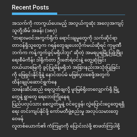
Recent Posts
အသက်ကို ကာကွယ်ပေးမည့် အလွယ်ကူဆုံး အလေ့အကျင့်
သူတို့အိမ် အခန်း (၁၈၇)
“တရားမဝင်အကွက်ရိုက် ရောင်းချမှုတွေကို သက်ဆိုင်ရာ
တာဝန်ရှိသူတွေက ဂရန်တွေချပေးလိုက်မယ်ဆိုရင် ကုမ္ပဏီ
ဘက်က ကန့်ကွက်ခွင့်မရှိပါဘူး” ဆိုတဲ့ အမရပူရမြို့ပြဖွံ့ဖြိုး
ရေးစီမံကိန်း ဒါရိုက်တာ ဦးဇော်ရဲဝင်းနဲ့ တွေ့ဆုံခြင်း
လယ်ယာမြေကို ခွင့်ပြုမိန့်မရှိဘဲ အခြားနည်းအသုံးပြုခြင်း
ကို ဖြေရှင်းနိုင်ဖို့နဲ့ နောင်ထပ်မံ မဖြစ်ပွားစေဖို့အတွက်
ထိန်းချုပ်ဆောင်ရွက်နေ
သဖန်းဆိပ်ဆည် ရေလွှတ်ချလို့ မူးမြစ်ရိုးတလျှောက်ရှိ မြို့
တွေနဲ့ ရွာတွေ ရေဘေးကြုံနေရ
ပြည်ပလုပ်သား စေလွှတ်မှုနဲ့ ဝင်ငွေခွန်၊ လွှဲပြောင်းငွေတွေရရှိ
ရေး တင်းကျပ်နိုင်ဖို့ ကော်မတီဖွဲ့စည်းမှု အလုပ်သမားတွေ
ဝေဖန်
လူတစ်ယောက်၏ ကံကြမ္မာကို ပြောင်းလဲဖို့ စာဖတ်ကြပါစို့