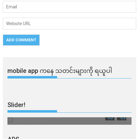
mobile app ​​ကနေ ​​သတင်းများကို ရယူပါ
Slider!
လက်မည်းကြီး
သ