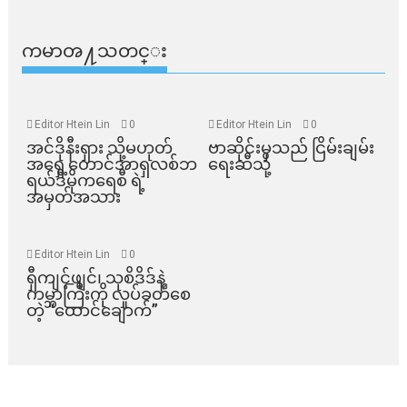
ကမာၻ႔သတင္း
Editor Htein Lin
0
Editor Htein Lin
0
အင်ဒိုနီးရှား သို့မဟုတ်
ဗာဆိုင်းမှသည် ငြိမ်းချမ်း
အရှေ့တောင်အာရှလစ်ဘ
ရေးဆီသို့
ရယ်ဒီမိုကရေစီ ရဲ့
အမှတ်အသား
Editor Htein Lin
0
ရှီကျင့်ဖျင်၊ သုစိဒိဒ်နဲ့
ကမ္ဘာကြီးကို လှုပ်ခတ်စေ
တဲ့ “ထောင်ချောက်”