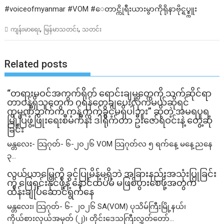
#voiceofmyanmar #VOM #ေတာင္ကိုရီးယားမွာကိုရိုနာဗိုင္ရပ္စ္ကူး
,
,
ကျန်းမာရေး
မြန်မာသတင်း
သတင်း
Related posts
“တရားမဝင်အကွက်ရိုက် ရောင်းချမှုတွေကို သက်ဆိုင်ရာ
တာဝန်ရှိသူတွေက ဂရန်တွေချပေးလိုက်မယ်ဆိုရင်
ကုမ္ပဏီဘက်က ကန့်ကွက်ခွင့်မရှိပါဘူး” ဆိုတဲ့ အမရပူရ
မြို့ပြဖွံ့ဖြိုးရေးစီမံကိန်း ဒါရိုက်တာ ဦးဇော်ရဲဝင်းနဲ့ တွေ့ဆုံ
ခြင်း
မန္တလေး- သြဂုတ်- ၆-၂၀၂၆ VOM သြဂုတ်လ ၅ ရက်နေ့ မနေ့ညနေ
၃...
လယ်ယာမြေကို ခွင့်ပြုမိန့်မရှိဘဲ အခြားနည်းအသုံးပြုခြင်း
ကို ဖြေရှင်းနိုင်ဖို့နဲ့ နောင်ထပ်မံ မဖြစ်ပွားစေဖို့အတွက်
ထိန်းချုပ်ဆောင်ရွက်နေ
မန္တလေး၊ သြဂုတ်- ၆- ၂၀၂၆ SA(VOM) ပုသိမ်ကြီးမြို့နယ်၊
ကိုယ်စားလှယ်အမှတ် (၂)၊ တိုင်းဒေသကြီးလွှတ်တော်...