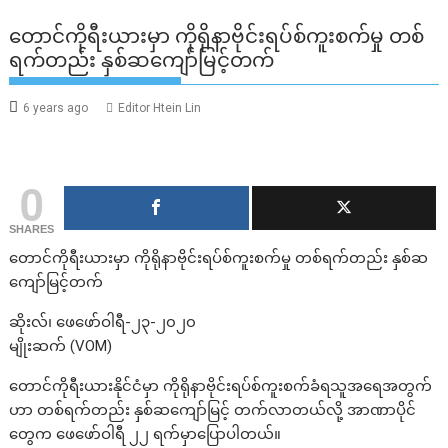
တောင်ကိုရီးယားမှာ ကိုရိုနာဗိုင်းရပ်စ်ကူးစက်မှု တစ်
ရက်တည်း နှစ်ဆကျော်မြင့်တက်
6 years ago
Editor Htein Lin
0
SHARES
တောင်ကိုရီးယားမှာ ကိုရိုနာဗိုင်းရပ်စ်ကူးစက်မှု တစ်ရက်တည်း နှစ်ဆ
ကျော်မြင့်တက်
ဆိုးလ်၊ ဖေဖော်ဝါရီ-၂၃-၂၀၂၀
မျိုးဆက် (VOM)
တောင်ကိုရီးယားနိုင်ငံမှာ ကိုရိုနာဗိုင်းရပ်စ်ကူးစက်ခံရသူအရေအတွက်
ဟာ တစ်ရက်တည်း နှစ်ဆကျော်မြင့် တက်လာတယ်လို့ အာဏာပိုင်
တွေက ဖေဖော်ဝါရီ ၂၂ ရက်မှာပြောပါတယ်။