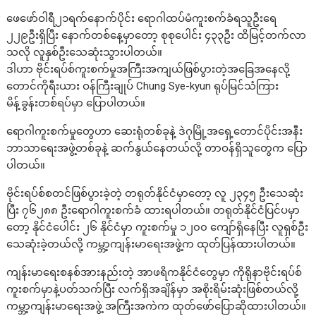
ဖေဖော်ဝါရီ၂၁ရက်နောက်ပိုင်း ရောဂါထပ်မံကူးစက်ခံရသူဦးရေ
၂၂၉ဦးရှိပြီး နောက်တစ်နေ့မှာတော့ စုစုပေါင်း ၄၃၃ဦး ထိမြင့်တက်လာ
သလို လူနှစ်ဦးသေဆုံးသွားပါတယ်။
ဒါဟာ ဗိုင်းရပ်စ်ကူးစက်မှုအကြီးအကျယ်ဖြစ်ပွားတဲ့အခြေအနေလို့
တောင်ကိုရီးယား ဝန်ကြီးချုပ် Chung Sye-kyun ရုပ်မြင်သံကြား
မိန့်ခွန်းတစ်ရပ်မှာ ပြောပါတယ်။
ရောဂါကူးစက်မှုတွေဟာ ဆေးရုံတစ်ခုနဲ့ ဒဲဂုမြို့အရှေ့တောင်ပိုင်းအနီး
ဘာသာရေးအဖွဲ့တစ်ခုနဲ့ ဆက်နွယ်နေတယ်လို့ တာဝန်ရှိသူတွေက ပြော
ပါတယ်။
ဗိုင်းရပ်စ်စတင်ဖြစ်ပွားခဲ့တဲ့ တရုတ်နိုင်ငံမှာတော့ လူ ၂၃၄၅ ဦးသေဆုံး
ပြီး ၇၆၂၈၈ ဦးရောဂါကူးစက်ခံ ထားရပါတယ်။ တရုတ်နိုင်ငံပြင်ပမှာ
တော့ နိုင်ငံပေါင်း ၂၆ နိုင်ငံမှာ ကူးစက်မှု ၁၂၀၀ ကျော်ရှိနေပြီး လူရှစ်ဦး
သေဆုံးခဲ့တယ်လို့ ကမ္ဘာ့ကျန်းမာရေးအဖွဲ့က ထုတ်ပြန်ထားပါတယ်။
ကျန်းမာရေးစနစ်အားနည်းတဲ့ အာဖရိကနိုင်ငံတွေမှာ ကိုရိုနာဗိုင်းရပ်စ်
ကူးစက်မှာနဲ့ပတ်သက်ပြီး လက်ရှိအချိန်မှာ အစိုးရိမ်းဆုံးဖြစ်တယ်လို့
ကမ္ဘာ့ကျန်းမာရေးအဖွဲ့ အကြီးအကဲက ထုတ်ဖော်ပြောဆိုထားပါတယ်။