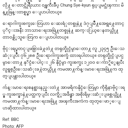
လို႔ ေတာင္ကိုရီးယား ဝန္ၾကီးခ်ဳပ္ Chung Sye-kyun ရုပ္ျမင္သံၾကား မိ
န္႔ခြန္းတစ္ရပ္မွာ ေျပာပါတယ္။
ေရာဂါကူးစက္မႈေတြဟာ ေဆးရံုတစ္ခုနဲ႔ ဒဲဂုျမိဳ႔အေရွ႔ေတာင္
ပုိင္းအနီး ဘာသာေရးအဖြဲ႔တစ္ခုနဲ႔ ဆက္ႏြယ္ေနတယ္လို႔
တာ၀န္ရိွသူေတြက ေျပာပါတယ္။
ဗိုင္းရပ္စ္စတင္ျဖစ္ပြားခဲ႔တဲ႔ တရုတ္နိုင္ငံမွာေတာ႔ လူ ၂၃၄၅ ဦးေသ
ဆံုးျပီး ၇၆၂၈၈ ဦးေရာဂါကူးစက္ခံ ထားရပါတယ္။ တရုတ္နိုင္ငံျပင္ပ
မွာေတာ႔ နုိင္ငံေပါင္း ၂၆ နိုင္ငံမွာ ကူးစက္မႈ ၁၂၀၀ ေက်ာ္ရိွေနျပီး
လူရွစ္ဦးေသဆံုးခ႔ဲတယ္လို႔ ကမၻာ႔က်န္းမာေရးအဖြဲ႔က ထု
တ္ျပန္ထားပါတယ္။
က်န္းမာေရးစနစ္အားနည္းတဲ႔ အာဖရိကနိုင္ငံေတြမွာ ကိုရိုနာဗိုင္းရ
ပ္စ္ ကူးစက္မွာနဲ႔ပတ္သက္ျပီး လက္ရိွအခ်ိန္မွာ အစိုးရိမ္းဆံုးျဖစ္တယ္လို႔
ကမၻာ႔က်န္းမာေရးအဖြဲ႔ အၾကီးအကဲက ထုတ္ေဖာ္ေျ
ပာဆိုထားပါတယ္။
Ref: BBC
Photo: AFP