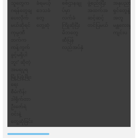
ဦးဇော်ရဲဝင်းနဲ့ တွေ့ဆုံ
ခြင်း