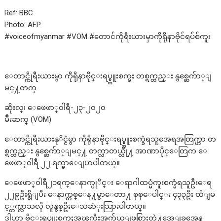
Ref: BBC
Photo: AFP
#voiceofmyanmar #VOM #တောင်ကိုရီးယားမှာကိုရိုနာဗိုင်ရပ်စ်ကူး
ေတာင္ကိုရီးယားမွာ ကိုရိုနာဗိုင္းရပ္စ္ကူးစက္မႈ တစ္ရက္တည္း နွစ္ဆေက်ာ္ျ
မင္႔တက္
ဆိုးလ္၊ ေဖေဖာ္၀ါရီ-၂၃-၂၀၂၀
မ်ိဳးဆက္ (VOM)
ေတာင္ကိုရီးယားနုိင္ငံမွာ ကိုရိုနာဗိုင္းရပ္စ္ကူးစက္ခံရသူအေရအတြက္ဟာ တ
စ္ရက္တည္း နွစ္ဆေက်ာ္ျမင္႔ တက္လာတယ္လို႔ အာဏာပိုင္ေတြက ေ
ဖေဖာ္၀ါရီ ၂၂ ရက္မွာေျပာပါတယ္။
ေဖေဖာ္ဝါရီ၂၁ရက္ေနာက္ပုိင္း ေရာဂါထပ္မံကူးစက္ခံရသူဦးေရ
၂၂၉ဦးရွိျပီး ေနာက္တစ္ေန႔မွာေတာ႔ စုစုေပါင္း ၄၃၃ဦး ထိျမ
င့္တက္လာသလို လူနွစ္ဦးေသဆံုးသြားပါတယ္။
ဒါဟာ ဗိုင္းရပ္စ္ကူးစက္မႈအၾကီးအက်ယ္ျဖစ္ပြားတဲ႔အေျခအေန