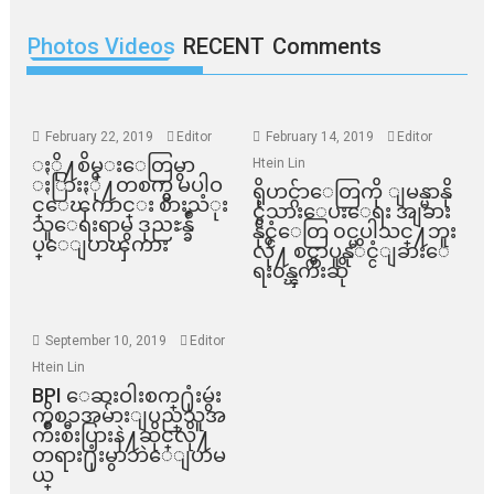
Photos Videos
RECENT
Comments
February 22, 2019
Editor
February 14, 2019
Editor
ႏို႔စိမ္းေတြမွာ
Htein Lin
ႏြားႏို႔တစက္မွ မပါဝ
ရိုဟင္ဂ်ာေတြကို ျမန္မာနို
င္ေၾကာင္း စားသံုး
င္ငံသားေပးေရး အျခား
သူေရးရာမွ ဒုညႊန္ခ်ဳ
နိုင္ငံေတြ ၀င္မပါသင္႔ဘူး
ပ္ေျပာၾကား
လို႔ စင္ကာပူနုိင္ငံျခားေ
ရး၀န္ၾကီးဆို
September 10, 2019
Editor
Htein Lin
BPI ​ေဆးဝါးစက္​႐ုံးမွဴး
ကိစၥအမ်ားျပည္​သူအ
က်ိဳးစီးပြားနဲ႔ဆိုင္​လို႔
တရား႐ုံးမွာဘဲေျပာမ
ယ္​