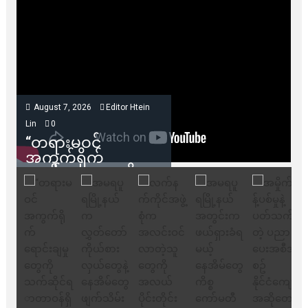
August 7, 2026
Editor Htein
Lin
0
“တရားမဝင်
အကွက်ရိုက်
ရောင်းချမှုတွေကို
သက်ဆိုင်ရာတာဝန်ရှိ
သူတွေက ဂရန်တွေချ
ပေးလိုက်မယ်ဆိုရင်
ကုမ္ပဏီဘက်က
ကန့်ကွက်ခွင့်မရှိပါ
ဘူး” ဆိုတဲ့ အမရပူရ
မြို့ပြဖွံ့ဖြိုးရေး
စီမံကိန်း ဒါရိုက်တာ