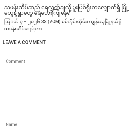
သဖန်းဆိပ်ဆည် ရေလွှတ်ချလို့ မူးမြစ်ရိုးတလျှောက်ရှိ မြို့
တွေနဲ့ ရွာတွေ ရေဘေးကြုံနေရ
ဩဂုတ် ၇ – ၂၀၂၆ SS (VOM) စစ်ကိုင်းတိုင်း၊ ကျွန်းလှမြို့နယ်ရှိ
သဖန်းဆိပ်ဆည်ဟာ...
LEAVE A COMMENT