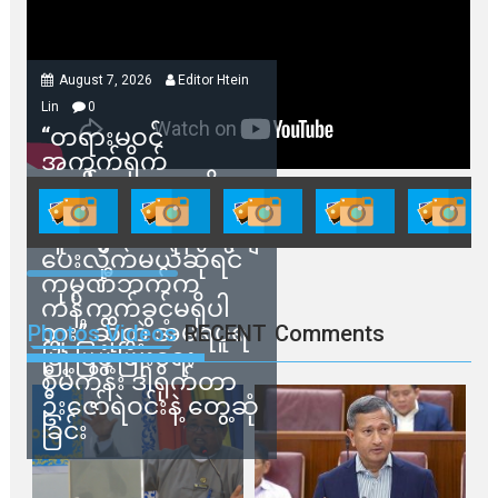
August 7, 2026
Editor Htein
Lin
0
“တရားမဝင်
အကွက်ရိုက်
ရောင်းချမှုတွေကို
သက်ဆိုင်ရာတာဝန်ရှိ
သူတွေက ဂရန်တွေချ
ပေးလိုက်မယ်ဆိုရင်
ကုမ္ပဏီဘက်က
ကန့်ကွက်ခွင့်မရှိပါ
ဘူး” ဆိုတဲ့ အမရပူရ
Photos Videos
RECENT
Comments
မြို့ပြဖွံ့ဖြိုးရေး
စီမံကိန်း ဒါရိုက်တာ
ဦးဇော်ရဲဝင်းနဲ့ တွေ့ဆုံ
ခြင်း