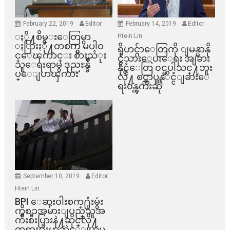
February 22, 2019
Editor
February 14, 2019
Editor
ႏို႔စိမ္းေတြမွာ
Htein Lin
ႏြားႏို႔တစက္မွ မပါဝ
ရိုဟင္ဂ်ာေတြကို ျမန္မာနို
င္ေၾကာင္း စားသံုး
င္ငံသားေပးေရး အျခား
သူေရးရာမွ ဒုညႊန္ခ်ဳ
နိုင္ငံေတြ ၀င္မပါသင္႔ဘူး
ပ္ေျပာၾကား
လို႔ စင္ကာပူနုိင္ငံျခားေ
ရး၀န္ၾကီးဆို
September 10, 2019
Editor
Htein Lin
BPI ​ေဆးဝါးစက္​႐ုံးမွဴး
ကိစၥအမ်ားျပည္​သူအ
က်ိဳးစီးပြားနဲ႔ဆိုင္​လို႔
တရား႐ုံးမွာဘဲေျပာမ