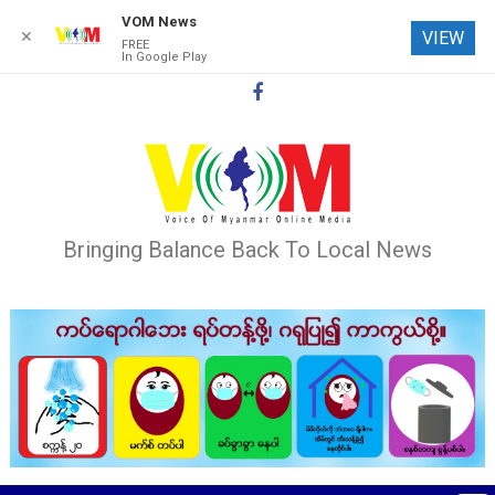
VOM News
✕
VIEW
FREE
In Google Play
Skip
to
content
Bringing Balance Back To Local News