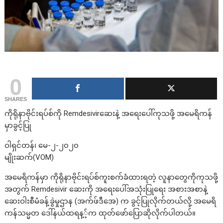
0
SHARES
ကိုရိုနာဗိုင်းရပ်စ်ကို Remdesivirဆေးနဲ့ အရေးပေါ်ကုသဖို့ အမေရိကန်
မှာခွင့်ပြု
ဝါရှင်တန်၊ မေ-၂-၂၀၂၀
မျိုးဆက်(VOM)
အမေရိကန်မှာ ကိုရိုနာဗိုင်းရပ်စ်ကူးစက်ခံထားရတဲ့ လူနာတွေကိုကုသဖို့
အတွက် Remdesivir ဆေးကို အရေးပေါ်အသုံးပြုရေး အစားအစာနဲ့
ဆေးဝါးစီမံခန့်ခွဲမှုဌာန (အက်ဖ်ဒီအေ) က ခွင့်ပြုလိုက်တယ်လို့ အမေရိ
ကန်သမ္မတ ဒေါ်နယ်ထရန့့်က ထုတ်ဖော်ပြောဆိုလိုက်ပါတယ်။