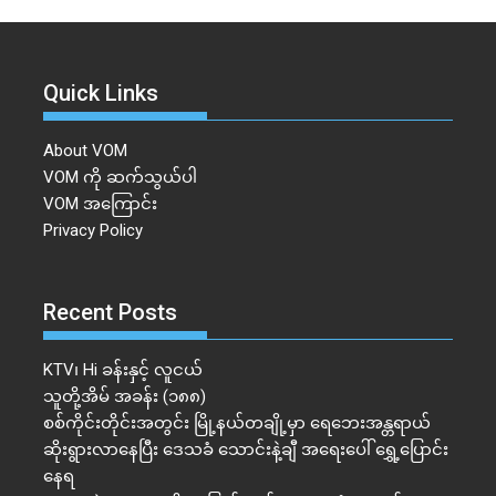
Quick Links
About VOM
VOM ကို ဆက်သွယ်ပါ
VOM အကြောင်း
Privacy Policy
Recent Posts
KTV၊ Hi ခန်းနှင့် လူငယ်
သူတို့အိမ် အခန်း (၁၈၈)
စစ်ကိုင်းတိုင်းအတွင်း မြို့နယ်တချို့မှာ ရေဘေးအန္တရာယ်
ဆိုးရွားလာနေပြီး ဒေသခံ သောင်းနဲ့ချီ အရေးပေါ် ရွှေ့ပြောင်း
နေရ