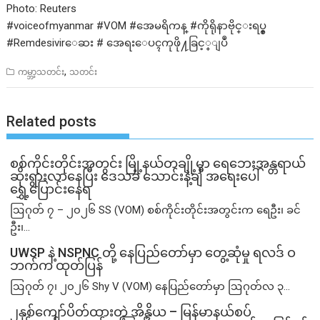
Photo: Reuters
#voiceofmyanmar #VOM #အေမရိကန္ #ကိုရိုနာဗိုင္းရပ္စ္
#Remdesivirေဆး # အေရးေပၚကုဖို႔ခြင့္ျပဳ
,
ကမ္ဘာ့သတင်း
သတင်း
Related posts
စစ်ကိုင်းတိုင်းအတွင်း မြို့နယ်တချို့မှာ ရေဘေးအန္တရာယ်
ဆိုးရွားလာနေပြီး ဒေသခံ သောင်းနဲ့ချီ အရေးပေါ်
ရွှေ့ပြောင်းနေရ
ဩဂုတ် ၇ – ၂၀၂၆ SS (VOM) စစ်ကိုင်းတိုင်းအတွင်းက ရေဦး၊ ခင်
ဦး၊...
UWSP နဲ့ NSPNC တို့ နေပြည်တော်မှာ တွေ့ဆုံမှု ရလဒ် ဝ
ဘက်က ထုတ်ပြန်
ဩဂုတ် ၇၊ ၂၀၂၆ Shy V (VOM) နေပြည်တော်မှာ ဩဂုတ်လ ၃...
၂နှစ်​ကျော်ပိတ်ထားတဲ့ အိန္ဒိယ – မြန်မာနယ်စပ်