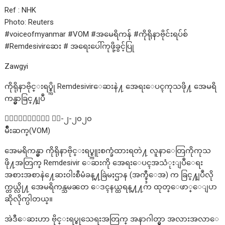
Ref : NHK
Photo: Reuters
#voiceofmyanmar #VOM #အမေရိကန် #ကိုရိုနာဗိုင်းရပ်စ်
#Remdesivirဆေး # အရေးပေါ်ကုဖို့ခွင့်ပြု
Zawgyi
ကိုရိုနာဗိုင္းရပ္စ္ကို Remdesivirေဆးနဲ႔ အေရးေပၚကုသဖို႔ အေမရိ
ကန္မွာခြင္႔ျပဳ
၀ါရွင္တန္၊ ေမ-၂-၂၀၂၀
မ်ိဳးဆက္(VOM)
အေမရိကန္မွာ ကိုရိုနာဗိုင္းရပ္စ္ကူးစက္ခံထားရတဲ႔ လူနာေတြကိုကုသ
ဖို႔အတြက္ Remdesivir ေဆးကို အေရးေပၚအသံုးျပဳေရး
အစားအစာနဲ႔ေဆး၀ါးစီမံခန္႔ခြဲမႈဌာန (အက္ဖ္ဒီေအ) က ခြင္႔ျပဳလို
က္တယ္လို႔ အေမရိကန္သမၼတ ေဒၚနယ္ထရန္႔႔က ထုတ္ေဖာ္ေျပာ
ဆိုလိုက္ပါတယ္။
အဲဒီေဆးဟာ ဗိုင္းရပ္စ္ကုသေရးအတြက္ အနာဂါတ္မွာ အလားအလာေ