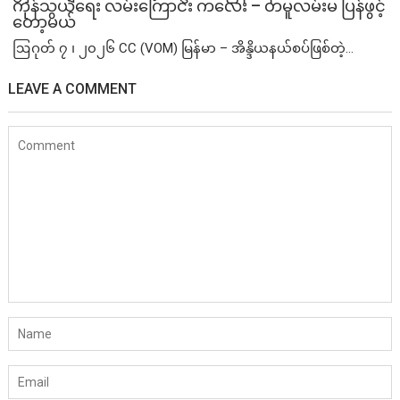
ကုန်သွယ်ရေး လမ်းကြောင်း ကလေး – တမူလမ်းမ ပြန်ဖွင့်
တော့မယ်
ဩဂုတ် ၇ ၊ ၂၀၂၆ CC (VOM) မြန်မာ – အိန္ဒိယနယ်စပ်ဖြစ်တဲ့...
LEAVE A COMMENT