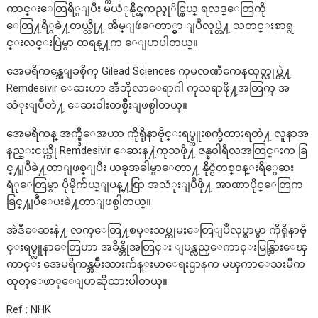
ကာင္းေတြရိွျပီး မယံုနိုင္ၾကည္နုိင္ဖြယ္ ရလဒ္ေတြကို
ေတြ႔ရိွခဲ႔တယ္လို႔ အိမ္ျဖဴေတာ္မွာ ျပဳလုပ္တဲ႔ သတင္းစာရွ
င္းလင္းပြဲမွာ ထရန္႔က ေျပာပါတယ္။
အေမရိကန္အေျခစိုက္ Gilead Sciences ကုမၸဏီကေနထုတ္လုပ္တဲ႔
Remdesivir ေဆးဟာ အီဘိုလာေရာဂါ ကုသရာဖို႔အတြက္ အ
သံုးျပဳတဲ႔ ေဆး၀ါးတစ္မ်ိဳးျဖစ္ပါတယ္။
အေမရိကန္ အက္ဖ္ဒီေအဟာ ကိုရိုနာဗိုင္းရပ္စ္ကူးစက္ခံထားရတဲ႔ လူနာအ
နည္းငယ္ကို Remdesivir ေဆးန႔ဲကုသဖို႔ ဇန္န၀ါရီလအတြင္းက ခြ
င္႔ျပဳခဲ႔တာျဖစ္ျပီး ယခုအခါမွာေတာ႔ နိုင္ငံတစ္၀န္းရိွေဆး
ရံုေတြမွာ ပိုမိုက်ယ္ျပန္႔စြာ အသံုးျပဳဖို႔ အာဏာပိုင္ေတြက
ခြင္႔ျပဳေပးခဲ႔တာျဖစ္ပါတယ္။
အဲဒီေဆးနဲ႔ လက္ေတြ႔စမ္းသပ္ကုမႈေတြျပဳလုပ္ရာမွာ ကိုရိုနာဗို
င္းရပ္စ္လူနာေတြဟာ အခ်ိန္တိုအတြင္း ျပန္လည္ေကာင္းမြန္သြားေၾ
ကာင္း အေမရိကန္အမ်ိဳးသားက်န္းမာေရးဌာနက မၾကာေသးမီက
ထုတ္ေဖာ္ေျပာဆိုထားပါတယ္။
Ref : NHK