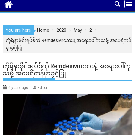
You are here
Home
2020
May
2
ကိုရိုနာဗိုင်းရပ်စ်ကို Remdesivirဆေးနဲ့ အရေးပေါ်ကုသဖို့ အမေရိကန်
မှာခွင့်ပြု
ကိုရိုနာဗိုင်းရပ်စ်ကို Remdesivirဆေးနဲ့ အရေးပေါ်ကု
သဖို့ အမေရိကန်မှာခွင့်ပြု
6 years ago
Editor