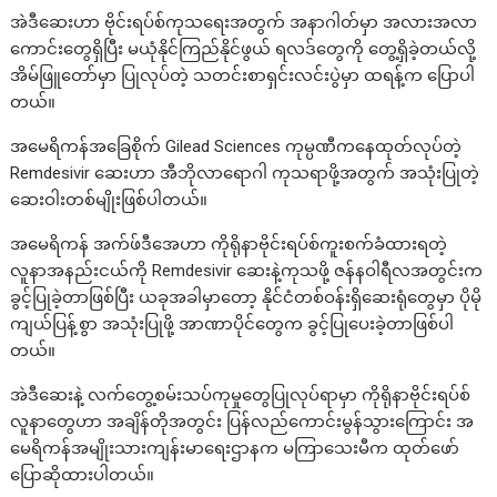
အဲဒီဆေးဟာ ဗိုင်းရပ်စ်ကုသရေးအတွက် အနာဂါတ်မှာ အလားအလာ
ကောင်းတွေရှိပြီး မယုံနိုင်ကြည်နိုင်ဖွယ် ရလဒ်တွေကို တွေ့ရှိခဲ့တယ်လို့
အိမ်ဖြူတော်မှာ ပြုလုပ်တဲ့ သတင်းစာရှင်းလင်းပွဲမှာ ထရန့်က ပြောပါ
တယ်။
အမေရိကန်အခြေစိုက် Gilead Sciences ကုမ္ပဏီကနေထုတ်လုပ်တဲ့
Remdesivir ဆေးဟာ အီဘိုလာရောဂါ ကုသရာဖို့အတွက် အသုံးပြုတဲ့
ဆေးဝါးတစ်မျိုးဖြစ်ပါတယ်။
အမေရိကန် အက်ဖ်ဒီအေဟာ ကိုရိုနာဗိုင်းရပ်စ်ကူးစက်ခံထားရတဲ့
လူနာအနည်းငယ်ကို Remdesivir ဆေးနဲ့ကုသဖို့ ဇန်နဝါရီလအတွင်းက
ခွင့်ပြုခဲ့တာဖြစ်ပြီး ယခုအခါမှာတော့ နိုင်ငံတစ်ဝန်းရှိဆေးရုံတွေမှာ ပိုမို
ကျယ်ပြန့်စွာ အသုံးပြုဖို့ အာဏာပိုင်တွေက ခွင့်ပြုပေးခဲ့တာဖြစ်ပါ
တယ်။
အဲဒီဆေးနဲ့ လက်တွေ့စမ်းသပ်ကုမှုတွေပြုလုပ်ရာမှာ ကိုရိုနာဗိုင်းရပ်စ်
လူနာတွေဟာ အချိန်တိုအတွင်း ပြန်လည်ကောင်းမွန်သွားကြောင်း အ
မေရိကန်အမျိုးသားကျန်းမာရေးဌာနက မကြာသေးမီက ထုတ်ဖော်
ပြောဆိုထားပါတယ်။