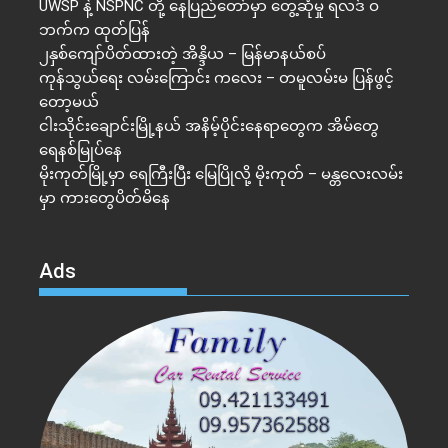
UWSP နဲ့ NSPNC တို့ နေပြည်တော်မှာ တွေ့ဆုံမှု ရလဒ် ဝ
ဘက်က ထုတ်ပြန်
၂နှစ်​ကျော်ပိတ်ထားတဲ့ အိန္ဒိယ – မြန်မာနယ်စပ်
ကုန်သွယ်ရေး လမ်းကြောင်း ကလေး – တမူလမ်းမ ပြန်ဖွင့်
တော့မယ်
ငါးသိုင်းချောင်းမြို့နယ် အနိမ့်ပိုင်းနေရာတွေက အိမ်​တွေ
ရေနစ်မြုပ်နေ
မိုးကုတ်မြို့မှာ ရေကြီးပြီး မြေပြိုလို့ မိုးကုတ် – မန္တလေးလမ်း
မှာ ကားတွေပိတ်မိနေ
Ads