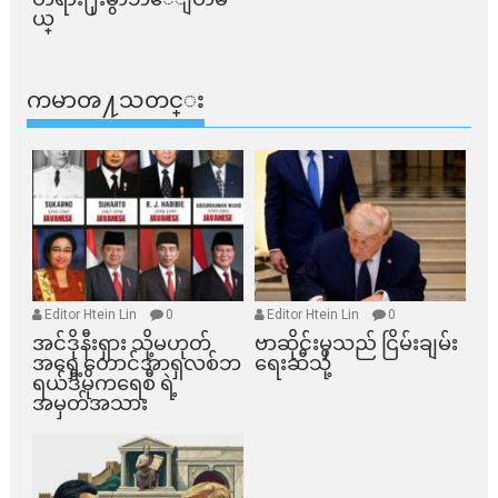
ယ္​
ကမာၻ႔သတင္း
Editor Htein Lin
0
Editor Htein Lin
0
အင်ဒိုနီးရှား သို့မဟုတ်
ဗာဆိုင်းမှသည် ငြိမ်းချမ်း
အရှေ့တောင်အာရှလစ်ဘ
ရေးဆီသို့
ရယ်ဒီမိုကရေစီ ရဲ့
အမှတ်အသား