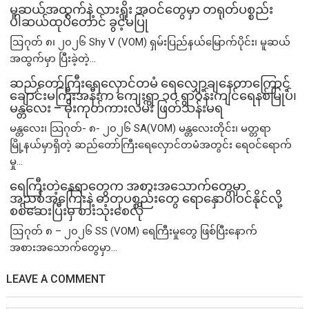
မူဆယ်အထွက်နဲ့ လားရှိုး အဝင်တွေမှာ တရုတ်ပစ္စည်း
ပါဆယ်ထုပ်တောင် ခွင့်မပြု
ဩဂုတ် ၈၊ ၂၀၂၆ Shy V (VOM) ရှမ်းပြည်နယ်မြောက်ပိုင်း၊ မူဆယ်
အထွက်မှာ ပြီးခဲ့တဲ့...
ဆည်တော်ကြီးရေလှောင်တမံ ရေလျှော့ချနေတာကြောင့်
ချောင်းမကြီးအနီးက ကျေးရွာ ၁၀ ရွာဝန်းကျင်ရေနစ်မြုပ်၊
မန္တလေး – မိုးကုတ်ကားလမ်း ဖြတ်သန်းမရ
မန္တလေး၊ သြဂုတ်- ၈- ၂၀၂၆ SA(VOM) မန္တလေးတိုင်း၊ မတ္တရာ
မြို့နယ်မှာရှိတဲ့ ဆည်တော်ကြီးရေလှောင်တမံအတွင်း ရေဝင်ရောက်
မှု...
ရေကြီးတဲ့​နေရာ​တွေက အစားအသောက်တွေမှာ
အညစ်အကြေးနဲ့ ဓာတုပစ္စည်းတွေ ရောနှောပါဝင်နိုင်လို့
စစ်ဆေးပြီးမှ စားသုံးစေလို
ဩဂုတ် ၈ – ၂၀၂၆ SS (VOM) ရေကြီးမှုတွေ ဖြစ်ပြီးနောက်
အစားအသောက်တွေမှာ...
LEAVE A COMMENT