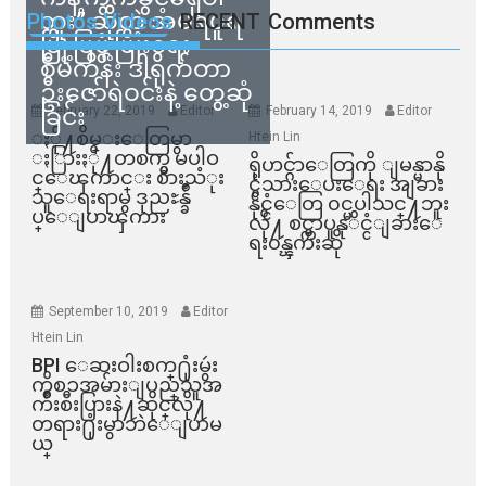
ဘူး” ဆိုတဲ့ အမရပူရ
Photos Videos
RECENT
Comments
မြို့ပြဖွံ့ဖြိုးရေး
စီမံကိန်း ဒါရိုက်တာ
ဦးဇော်ရဲဝင်းနဲ့ တွေ့ဆုံ
ခြင်း
February 22, 2019
Editor
February 14, 2019
Editor
ႏို႔စိမ္းေတြမွာ
Htein Lin
ႏြားႏို႔တစက္မွ မပါဝ
ရိုဟင္ဂ်ာေတြကို ျမန္မာနို
င္ေၾကာင္း စားသံုး
င္ငံသားေပးေရး အျခား
သူေရးရာမွ ဒုညႊန္ခ်ဳ
နိုင္ငံေတြ ၀င္မပါသင္႔ဘူး
ပ္ေျပာၾကား
လို႔ စင္ကာပူနုိင္ငံျခားေ
ရး၀န္ၾကီးဆို
September 10, 2019
Editor
Htein Lin
BPI ​ေဆးဝါးစက္​႐ုံးမွဴး
ကိစၥအမ်ားျပည္​သူအ
က်ိဳးစီးပြားနဲ႔ဆိုင္​လို႔
တရား႐ုံးမွာဘဲေျပာမ
ယ္​