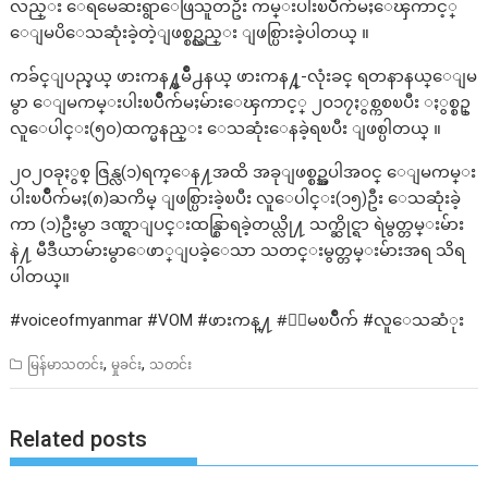
လည္း ေရမေဆးရွာေဖြသူတဦး ကမ္းပါးၿပိဳက်မႈေၾကာင့္
ေျမပိေသဆုံးခဲ့တဲ့ျဖစ္စဥ္လည္း ျဖစ္ပြားခဲ့ပါတယ္ ။
ကခ်င္ျပည္နယ္ ဖားကန႔္ၿမိဳ႕နယ္ ဖားကန႔္-လုံးခင္ ရတနာနယ္ေျမ
မွာ ေျမကမ္းပါးၿပိဳက်မႈမ်ားေၾကာင့္ ၂ဝ၁၇ႏွစ္ကစၿပီး ႏွစ္စဥ္
လူေပါင္း(၅၀)ထက္မနည္း ေသဆုံးေနခဲ့ရၿပီး ျဖစ္ပါတယ္ ။
၂ဝ၂ဝခုႏွစ္ ဇြန္လ(၁)ရက္ေန႔အထိ အခုျဖစ္စဥ္အပါအဝင္ ေျမကမ္း
ပါးၿပိဳက်မႈ(၈)ႀကိမ္ ျဖစ္ပြားခဲ့ၿပီး လူေပါင္း(၁၅)ဦး ေသဆုံးခဲ့
ကာ (၁)ဦးမွာ ဒဏ္ရာျပင္းထန္စြာရခဲ့တယ္လို႔ သက္ဆိုင္ရာ ရဲမွတ္တမ္းမ်ား
နဲ႔ မီဒီယာမ်ားမွာေဖာ္ျပခဲ့ေသာ သတင္းမွတ္တမ္းမ်ားအရ သိရ
ပါတယ္။
#voiceofmyanmar #VOM #ဖားကန္႔ #ေျမၿပိဳက် #လူေသဆံုး
,
,
မြန်မာသတင်း
မှုခင်း
သတင်း
Related posts