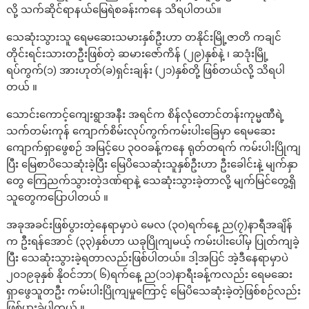
လို့ သက်ဆိုင်ရာနယ်မြေရဲစခန်းကနေ သိရပါတယ်။
သေဆုံးသွားသူ ရေမဆေးသမားနှစ်ဦးဟာ တနိုင်းမြို့ဇာတိ ကချင်
တိုင်းရင်းသားတဦးဖြစ်တဲ့ ဆမားဇော်ကိန် (၂၉)နှစ်နဲ့ ၊ ဆဒုံးမြို့
ရပ်ကွက်(၁) အားဟုတ်(ခ)ရှင်းချန်း (၂၁)နှစ်တို့ ဖြစ်တယ်လို့ သိရပါ
တယ် ။
သောင်းကောင့်ကျေးရွာအနီး အရင်က စိန်လုံတောင်တန်းကုမ္မဏီရဲ့
သက်တမ်းကုန် ကျောက်စိမ်းလုပ်ကွက်ကမ်းပါးခြေမှာ ရေမဆေး
ကျောက်ရှာဖွေစဉ် အမြင့်ပေ ၃ဝဝခန့်ကနေ ရုတ်တရက် ကမ်းပါးပြိုကျ
ပြီး မြေစာပိသေဆုံးခဲ့ပြီး မြေပိသေဆုံးသူနှစ်ဦးဟာ ဦးခေါင်းနဲ့ မျက်နှာ
တွေ ကြေညက်သွားတဲ့ဒဏ်ရာနဲ့ သေဆုံးသွားခဲ့တာလို့ မျက်မြင်တွေ့ရှိ
သူတွေကပြောပါတယ် ။
အခုအခင်းဖြစ်ပွားတဲ့နေရာမှာပဲ မေလ (၃ဝ)ရက်နေ့ ည(၇)နာရီအချိန်
က ဦးရန်အောင် (၃၃)နှစ်ဟာ ယခုပြိုကျမယ့် ကမ်းပါးပေါ်မှ ပြုတ်ကျခဲ့
ပြီး သေဆုံးသွားခဲ့ရတာလည်းဖြစ်ပါတယ်။ ဒါ့အပြင် အဲ့ဒီနေရာမှာပဲ
၂ဝ၁၉ခုနှစ် နိုဝင်ဘာ( ၆)ရက်နေ့ ည(၁၁)နာရီးခန့်ကလည်း ရေမဆေး
ရှာဖွေသူတဦး ကမ်းပါးပြိုကျမှုကြောင့် မြေပိသေဆုံးခဲ့တဲ့ဖြစ်စဉ်လည်း
ဖြစ်ပွားခဲ့ပါတယ် ။