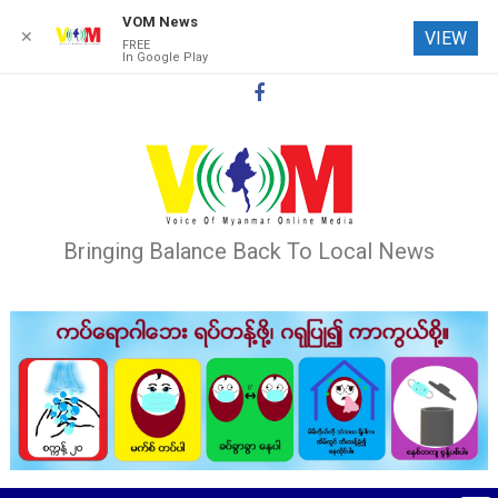
VOM News
✕
VIEW
FREE
In Google Play
Skip
to
content
Bringing Balance Back To Local News