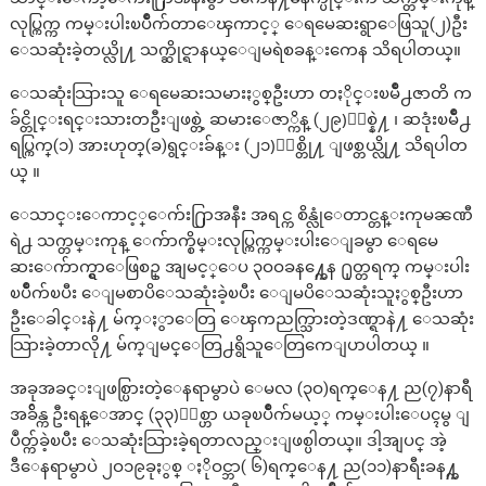
လုပ္ကြက္က ကမ္းပါးၿပိဳက်တာေၾကာင့္ ေရမေဆးရွာေဖြသူ(၂)ဦး
ေသဆုံးခဲ့တယ္လို႔ သက္ဆိုင္ရာနယ္ေျမရဲစခန္းကေန သိရပါတယ္။
ေသဆုံးသြားသူ ေရမေဆးသမားႏွစ္ဦးဟာ တႏိုင္းၿမိဳ႕ဇာတိ က
ခ်င္တိုင္းရင္းသားတဦးျဖစ္တဲ့ ဆမားေဇာ္ကိန္ (၂၉)ႏွစ္နဲ႔ ၊ ဆဒုံးၿမိဳ႕
ရပ္ကြက္(၁) အားဟုတ္(ခ)ရွင္းခ်န္း (၂၁)ႏွစ္တို႔ ျဖစ္တယ္လို႔ သိရပါတ
ယ္ ။
ေသာင္းေကာင့္ေက်း႐ြာအနီး အရင္က စိန္လုံေတာင္တန္းကုမၼဏီ
ရဲ႕ သက္တမ္းကုန္ ေက်ာက္စိမ္းလုပ္ကြက္ကမ္းပါးေျခမွာ ေရမေ
ဆးေက်ာက္ရွာေဖြစဥ္ အျမင့္ေပ ၃ဝဝခန႔္ကေန ႐ုတ္တရက္ ကမ္းပါး
ၿပိဳက်ၿပီး ေျမစာပိေသဆုံးခဲ့ၿပီး ေျမပိေသဆုံးသူႏွစ္ဦးဟာ
ဦးေခါင္းနဲ႔ မ်က္ႏွာေတြ ေၾကညက္သြားတဲ့ဒဏ္ရာနဲ႔ ေသဆုံး
သြားခဲ့တာလို႔ မ်က္ျမင္ေတြ႕ရွိသူေတြကေျပာပါတယ္ ။
အခုအခင္းျဖစ္ပြားတဲ့ေနရာမွာပဲ ေမလ (၃ဝ)ရက္ေန႔ ည(၇)နာရီ
အခ်ိန္က ဦးရန္ေအာင္ (၃၃)ႏွစ္ဟာ ယခုၿပိဳက်မယ့္ ကမ္းပါးေပၚမွ ျ
ပဳတ္က်ခဲ့ၿပီး ေသဆုံးသြားခဲ့ရတာလည္းျဖစ္ပါတယ္။ ဒါ့အျပင္ အဲ့
ဒီေနရာမွာပဲ ၂ဝ၁၉ခုႏွစ္ ႏိုဝင္ဘာ( ၆)ရက္ေန႔ ည(၁၁)နာရီးခန႔္က