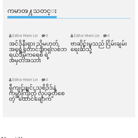
ကမာၻ႔သတင္း
Editor Htein Lin
0
Editor Htein Lin
0
အင်ဒိုနီးရှား သို့မဟုတ်
ဗာဆိုင်းမှသည် ငြိမ်းချမ်း
အရှေ့တောင်အာရှလစ်ဘ
ရေးဆီသို့
ရယ်ဒီမိုကရေစီ ရဲ့
အမှတ်အသား
Editor Htein Lin
0
ရှီကျင့်ဖျင်၊ သုစိဒိဒ်နဲ့
ကမ္ဘာကြီးကို လှုပ်ခတ်စေ
တဲ့ “ထောင်ချောက်”