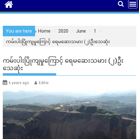
You are here
Home
2020
June
1
ကမ်းပါးပြိုကျမှုကြောင့် ရေမဆေးသမား (၂)ဦးသေဆုံး
ကမ်းပါးပြိုကျမှုကြောင့် ရေမဆေးသမား (၂)ဦး
သေဆုံး
6 years ago
Editor