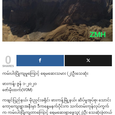
0
SHARES
ကမ်းပါးပြိုကျမှုကြောင့် ရေမဆေးသမား (၂)ဦးသေဆုံး
ဖားကန့်၊ ဇွန် ၁-၂ဝ၂ဝ
ဇော်မိုးထက်(VOM)
ကချင်ပြည်နယ်၊ မိုးညှင်းခရိုင်၊ ဖားကန့်မြို့နယ်၊ ဆိပ်မူအုပ်စု၊ သောင်း
ကော့ကျေးရွာအနီးမှာ ဒီကနေ့မနက်ပိုင်းက သက်တမ်းကုန်လုပ်ကွက်
က ကမ်းပါးပြိုကျတာကြောင့် ရေမဆေးရှာဖွေသူ(၂)ဦး သေဆုံးခဲ့တယ်