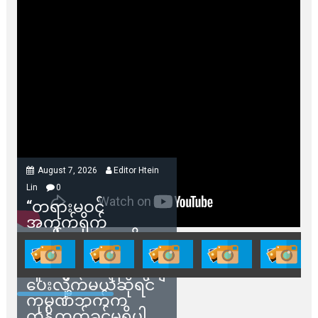
August 7, 2026
Editor Htein
Lin
0
“တရားမဝင်
အကွက်ရိုက်
ရောင်းချမှုတွေကို
သက်ဆိုင်ရာတာဝန်ရှိ
သူတွေက ဂရန်တွေချ
ပေးလိုက်မယ်ဆိုရင်
ကုမ္ပဏီဘက်က
ကန့်ကွက်ခွင့်မရှိပါ