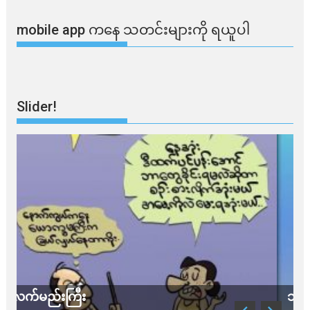
mobile app ​​ကနေ ​​သတင်းများကို ရယူပါ
Slider!
သတိ အိုမီခရွန်တဲ့