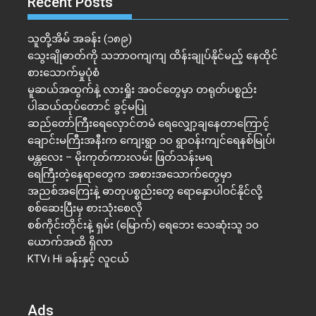
Recent Posts
သူတို့အိမ် အခန်း (၁၈၉)
သွေးချိုဓာတ်ကို သဘာဝကျကျ ထိန်းချုပ်နိုင်မည့် နေထိုင်
စားသောက်မှုပုံစံ
မူဆယ်အထွက်နဲ့ လားရှိုး အဝင်တွေမှာ တရုတ်ပစ္စည်း
ပါဆယ်ထုပ်တောင် ခွင့်မပြု
ဆည်တော်ကြီးရေလှောင်တမံ ရေလျှော့ချနေတာကြောင့်
ချောင်းမကြီးအနီးက ကျေးရွာ ၁၀ ရွာဝန်းကျင်ရေနစ်မြုပ်၊
မန္တလေး – မိုးကုတ်ကားလမ်း ဖြတ်သန်းမရ
ရေကြီးတဲ့​နေရာ​တွေက အစားအသောက်တွေမှာ
အညစ်အကြေးနဲ့ ဓာတုပစ္စည်းတွေ ရောနှောပါဝင်နိုင်လို့
စစ်ဆေးပြီးမှ စားသုံးစေလို
စစ်ကိုင်းတိုင်းနဲ့ ရှမ်း (မြောက်) ရေဘေး သေဆုံးသူ ၁၀
ယောက်အထိ ရှိလာ
KTV၊ Hi ခန်းနှင့် လူငယ်
Ads