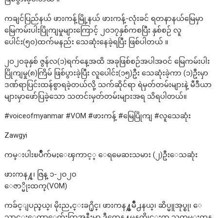
ကချင်ပြည်နယ် ဖားကန့်မြို့နယ် ဖားကန့်-လုံးခင် ရတနာနယ်မြေမှာ
မြေကမ်းပါးပြိုကျမှုများကြောင့် ၂ဝ၁၇နှစ်ကစပြီး နှစ်စဉ် လူ
ပေါင်း(၅၀)ထက်မနည်း သေဆုံးနေခဲ့ရပြီး ဖြစ်ပါတယ် ။
၂ဝ၂ဝခုနှစ် ဇွန်လ(၁)ရက်နေ့အထိ အခုဖြစ်စဉ်အပါအဝင် မြေကမ်းပါး
ပြိုကျမှု(၈)ကြိမ် ဖြစ်ပွားခဲ့ပြီး လူပေါင်း(၁၅)ဦး သေဆုံးခဲ့ကာ (၁)ဦးမှာ
ဒဏ်ရာပြင်းထန်စွာရခဲ့တယ်လို့ သက်ဆိုင်ရာ ရဲမှတ်တမ်းများနဲ့ မီဒီယာ
များမှာဖော်ပြခဲ့သော သတင်းမှတ်တမ်းများအရ သိရပါတယ်။
#voiceofmyanmar #VOM #ဖားကန့် #မြေပြိုကျ #လူသေဆုံး
Zawgyi
ကမ္းပါးၿပိဳက်မႈေၾကာင့္ ေရမေဆးသမား (၂)ဦးေသဆုံး
ဖားကန႔္၊ ဇြန္ ၁-၂ဝ၂ဝ
ေဇာ္မိုးထက္(VOM)
ကခ်င္ျပည္နယ္၊ မိုးညႇင္းခ႐ိုင္၊ ဖားကန႔္ၿမိဳ႕နယ္၊ ဆိပ္မူအုပ္စု၊ ေ
သာင္းေကာ့ေက်း႐ြာအနီးမွာ ဒီကေန႔မနက္ပိုင္းက သက္တမ္းကုန္