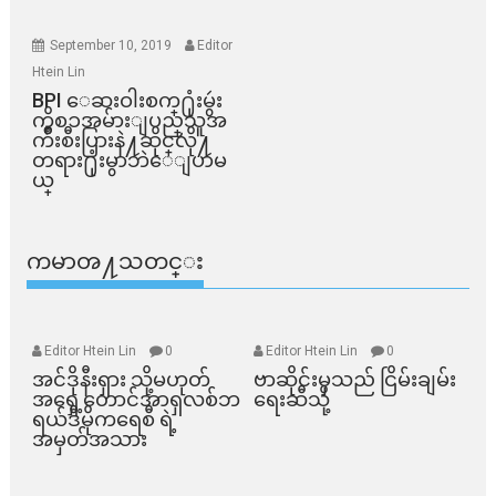
September 10, 2019
Editor
Htein Lin
BPI ​ေဆးဝါးစက္​႐ုံးမွဴး
ကိစၥအမ်ားျပည္​သူအ
က်ိဳးစီးပြားနဲ႔ဆိုင္​လို႔
တရား႐ုံးမွာဘဲေျပာမ
ယ္​
ကမာၻ႔သတင္း
Editor Htein Lin
0
Editor Htein Lin
0
အင်ဒိုနီးရှား သို့မဟုတ်
ဗာဆိုင်းမှသည် ငြိမ်းချမ်း
အရှေ့တောင်အာရှလစ်ဘ
ရေးဆီသို့
ရယ်ဒီမိုကရေစီ ရဲ့
အမှတ်အသား