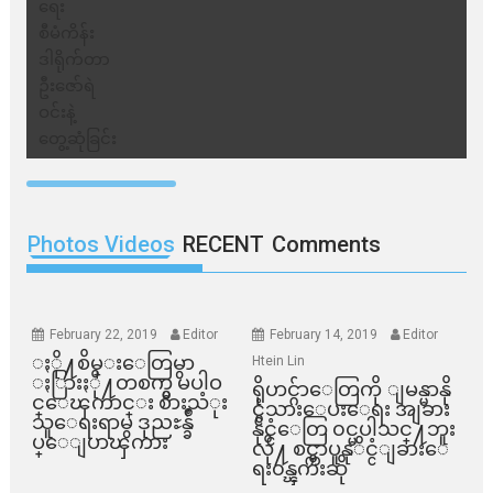
Photos Videos
RECENT
Comments
February 22, 2019
Editor
February 14, 2019
Editor
ႏို႔စိမ္းေတြမွာ
Htein Lin
ႏြားႏို႔တစက္မွ မပါဝ
ရိုဟင္ဂ်ာေတြကို ျမန္မာနို
င္ေၾကာင္း စားသံုး
င္ငံသားေပးေရး အျခား
သူေရးရာမွ ဒုညႊန္ခ်ဳ
နိုင္ငံေတြ ၀င္မပါသင္႔ဘူး
ပ္ေျပာၾကား
လို႔ စင္ကာပူနုိင္ငံျခားေ
ရး၀န္ၾကီးဆို