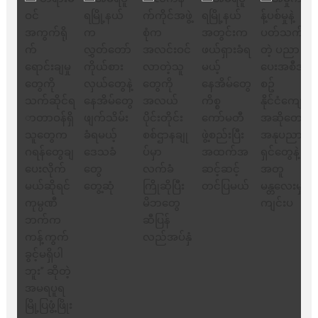
သက်ဆိုင်ရာတာဝန်ရှိ
သူတွေက ဂရန်တွေချ
ပေးလိုက်မယ်ဆိုရင်
ကုမ္ပဏီဘက်က
ကန့်ကွက်ခွင့်မရှိပါ
ဘူး” ဆိုတဲ့ အမရပူရ
မြို့ပြဖွံ့ဖြိုးရေး
စီမံကိန်း ဒါရိုက်တာ
ဦးဇော်ရဲဝင်းနဲ့ တွေ့ဆုံ
ခြင်း