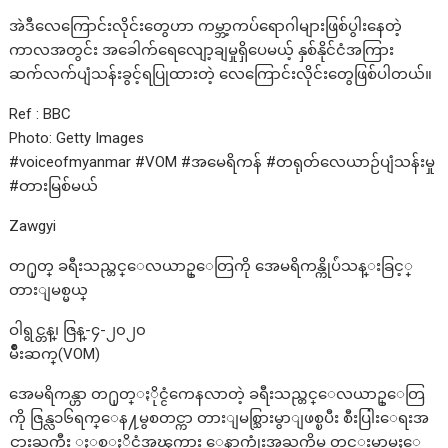
အဲဒီလေကြောင်းလိုင်းတွေဟာ ကမ္ဘာ့ကပ်ရောဂါများဖြစ်ပွါးနေတဲ့
ကာလအတွင်း အခေါက်ရေလျော့ချမှုရှိပေမယ့် နှစ်နိုင်ငံအကြား
ဆက်လက်ပျံသန်းခွင့်ရပြုထားတဲ့ လေကြောင်းလိုင်းတွေဖြစ်ပါတယ်။
Ref : BBC
Photo: Getty Images
#voiceofmyanmar #VOM #အမေရိကန် #တရုတ်လေယာဉ်ပျံသန်းမှု
#တားမြစ်မယ်
Zawgyi
တ႐ုတ္ ခရီးသည္တင္ေလယာဥ္ေတြကို အေမရိကန္ကိုပ်ံသန္းခြင့္
တားျမစ္မယ္
ဝါရွင္တန္၊ ဇြန္-၄-၂၀၂၀
မ်ိဳးဆက္(VOM)
အေမရိကန္ဟာ တ႐ုတ္ႏိုင္ငံကေနလာတဲ့ ခရီးသည္တင္ေလယာဥ္ေတြ
ကို ဇြန္လ၁၆ရက္ေန႔မွစတင္ကာ တားျမစ္သြားမွာျဖစ္ၿပီး စီးပြါးေရးအ
င္အားႀကီး ႏွစ္ႏိုင္ငံအၾကား ေနာက္ဆုံးအႀကိမ္ တင္းမာမႈေ