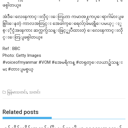
ဖစ္ပါတယ္။
အဲဒီေလေၾကာင္းလိုင္းေတြဟာ ကမာၻ႔ကပ္ေရာဂါမ်ားျဖ
စ္ပြါးေနတဲ့ ကာလအတြင္း အေခါက္ေရေလ်ာ့ခ်မႈရွိေပမယ့္ ႏွ
စ္ႏိုင္ငံအၾကား ဆက္လက္ပ်ံသန္းခြင့္ရျပဳထားတဲ့ ေလေၾကာင္းလို
င္းေတြျဖစ္ပါတယ္။
Ref : BBC
Photo: Getty Images
#voiceofmyanmar #VOM #အေမရိကန္ #တရုတ္ေလယာဥ္ပ်ံသန္း
မႈ #တားျမစ္မယ္
,
မြန်မာသတင်း
သတင်း
Related posts