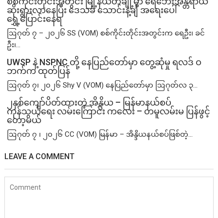
စစ်ကိုင်းတိုင်းအတွင်း မြို့နယ်တချို့မှာ ရေဘေးအန္တရာယ်
ဆိုးရွားလာနေပြီး ဒေသခံ သောင်းနဲ့ချီ အရေးပေါ်
ရွှေ့ပြောင်းနေရ
ဩဂုတ် ၇ – ၂၀၂၆ SS (VOM) စစ်ကိုင်းတိုင်းအတွင်းက ရေဦး၊ ခင်
ဦး၊...
UWSP နဲ့ NSPNC တို့ နေပြည်တော်မှာ တွေ့ဆုံမှု ရလဒ် ဝ
ဘက်က ထုတ်ပြန်
ဩဂုတ် ၇၊ ၂၀၂၆ Shy V (VOM) နေပြည်တော်မှာ ဩဂုတ်လ ၃...
၂နှစ်​ကျော်ပိတ်ထားတဲ့ အိန္ဒိယ – မြန်မာနယ်စပ်
ကုန်သွယ်ရေး လမ်းကြောင်း ကလေး – တမူလမ်းမ ပြန်ဖွင့်
တော့မယ်
ဩဂုတ် ၇ ၊ ၂၀၂၆ CC (VOM) မြန်မာ – အိန္ဒိယနယ်စပ်ဖြစ်တဲ့...
LEAVE A COMMENT