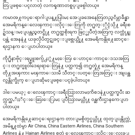
တြျဖစ္ေပၚလာတဲ့ လကၡဏာတစ္ရပ္ျဖစ္ပါတယ္။
ကမာၻ႔ကပ္ေရာဂါျပန္႔ပြါးမႈ အေျခအေနေတြတည္ၿငိမ္လာခ်ိန္မွာ
အေမရိကန္ေလေၾကာင္းလိုင္းေတြကို တ႐ုတ္ႏိုင္ငံသို႔ ခရီးစ
ဥ္ပ်ံသန္းမႈျပန္လည္စတင္ဖို႔ တ႐ုတ္အစိုးရက ခြင့္မျပဳတဲ့အတြက္ လက္တုံ႔ျ
ပန္တဲ့ အေနနဲ႔ ယခုလိုပိတ္ပင္ရျခင္းျဖစ္တယ္လို႔ အေမရိကန္ပို႔ေဆာင္ေ
ရးဌာနက ေျပာပါတယ္။
ကို႐ိုနာဗိုင္းရပ္စ္ကူးစက္ပ်ံ႕ႏွံ႔မႈေတြ၊ ေဟာင္ေကာင္ေဒသအတြ
င္း တ႐ုတ္မူဝါဒေရးရာေတြနဲ႔ ပတ္သက္၍ တ႐ုတ္နဲ႔ အေမရိကန္
တို႔အၾကား မၾကာေသးမီ သီတင္းပတ္ေတြအတြင္း အျပန္အ
လွန္တိုက္ခိုက္ ေျပာဆိုမႈျဖစ္ေပၚခဲ့ပါတယ္။
ဒါေပမယ့္ ေလေၾကာင္းခရီးသြားလာမႈကိစၥနဲ႔ပတ္သက္ၿပီး ဆ
က္လက္ညႇိႏႈိင္းေဆြးေႏြးမႈ ျပဳသြားမယ္လို႔ ၀န္ႀကီးဌာနကေျပာ
ပါတယ္။
အေမရိကန္ပို႔ေဆာင္ေရးဌာနက တားျမစ္ပိတ္ပင္မယ္လို႔ ထုတ္ျပန္လိုက္တဲ့
အမိန္႔ထဲမွာ Air China, China Eastern Airlines, China Southern
Airlines နဲ႔ Hainan Airlines စတဲ့ ေလေၾကာင္းလိုင္းေလးခုျ