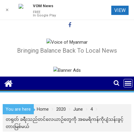
VOM News
✕
VIEW
FREE
In Google Play
Skip
to
content
Bringing Balance Back To Local News
You are here
Home
2020
June
4
တရုတ် ခရီးသည်တင်လေယာဉ်တွေကို အမေရိကန်ကိုပျံသန်းခွင့်
တားမြစ်မယ်