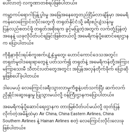
ပေါ်လာတဲ့ လက္ခဏာတစ်ရပ်ဖြစ်ပါတယ်။
ကမ္ဘာ့ကပ်ရောဂါပြန့်ပွါးမှု အခြေအနေတွေတည်ငြိမ်လာချိန်မှာ အမေရိ
ကန်လေကြောင်းလိုင်းတွေကို တရုတ်နိုင်ငံသို့ ခရီးစဉ်ပျံသန်းမှု
ပြန်လည်စတင်ဖို့ တရုတ်အစိုးရက ခွင့်မပြုတဲ့အတွက် လက်တုံ့ပြန်တဲ့
အနေနဲ့ ယခုလိုပိတ်ပင်ရခြင်းဖြစ်တယ်လို့ အမေရိကန်ပို့ဆောင်ရေးဌာန
က ပြောပါတယ်။
ကိုရိုနာဗိုင်းရပ်စ်ကူးစက်ပျံ့နှံ့မှုတွေ၊ ဟောင်ကောင်ဒေသအတွင်း
တရုတ်မူဝါဒရေးရာတွေနဲ့ ပတ်သက်၍ တရုတ်နဲ့ အမေရိကန်တို့အကြား
မကြာသေးမီ သီတင်းပတ်တွေအတွင်း အပြန်အလှန်တိုက်ခိုက် ပြောဆို
မှုဖြစ်ပေါ်ခဲ့ပါတယ်။
ဒါပေမယ့် လေကြောင်းခရီးသွားလာမှုကိစ္စနဲ့ပတ်သက်ပြီး ဆက်လက်
ညှိနှိုင်းဆွေးနွေးမှု ပြုသွားမယ်လို့ ဝန်ကြီးဌာနကပြောပါတယ်။
အမေရိကန်ပို့ဆောင်ရေးဌာနက တားမြစ်ပိတ်ပင်မယ်လို့ ထုတ်ပြန်
လိုက်တဲ့အမိန့်ထဲမှာ Air China, China Eastern Airlines, China
Southern Airlines နဲ့ Hainan Airlines စတဲ့ လေကြောင်းလိုင်းလေးခု
ဖြစ်ပါတယ်။