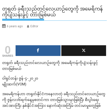
တရုတ် ခရီးသည်တင်လေယာဉ်တွေကို အမေရိကန်
ကိုပျံသန်းခွင့် တားမြစ်မယ်
6 years ago
Editor
0
SHARES
တရုတ် ခရီးသည်တင်လေယာဉ်တွေကို အမေရိကန်ကိုပျံသန်းခွင့်
တားမြစ်မယ်
ဝါရှင်တန်၊ ဇွန်-၄-၂၀၂၀
မျိုးဆက်(VOM)
အမေရိကန်ဟာ တရုတ်နိုင်ငံကနေလာတဲ့ ခရီးသည်တင်လေယာဉ်တွေ
ကို ဇွန်လ၁၆ရက်နေ့မှစတင်ကာ တားမြစ်သွားမှာဖြစ်ပြီး စီးပွါးရေး
အင်အားကြီး နှစ်နိုင်ငံအကြား နောက်ဆုံးအကြိမ် တင်းမာမှုတွေဖြစ်