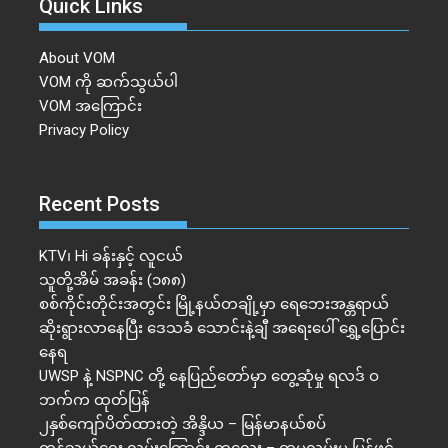
Quick Links
About VOM
VOM ကို ဆက်သွယ်ပါ
VOM အကြောင်း
Privacy Policy
Recent Posts
KTV၊ Hi ခန်းနှင့် လူငယ်
သူတို့အိမ် အခန်း (၁၈၈)
စစ်ကိုင်းတိုင်းအတွင်း မြို့နယ်တချို့မှာ ရေဘေးအန္တရာယ်
ဆိုးရွားလာနေပြီး ဒေသခံ သောင်းနဲ့ချီ အရေးပေါ် ရွှေ့ပြောင်း
နေရ
UWSP နဲ့ NSPNC တို့ နေပြည်တော်မှာ တွေ့ဆုံမှု ရလဒ် ဝ
ဘက်က ထုတ်ပြန်
၂နှစ်​ကျော်ပိတ်ထားတဲ့ အိန္ဒိယ – မြန်မာနယ်စပ်
ကုန်သွယ်ရေး လမ်းကြောင်း ကလေး – တမူလမ်းမ ပြန်ဖွင့်