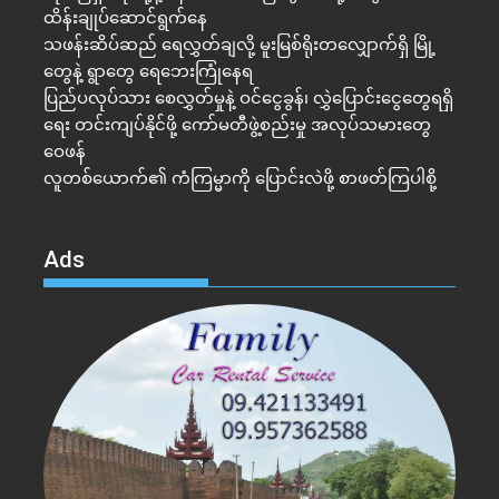
ထိန်းချုပ်ဆောင်ရွက်နေ
သဖန်းဆိပ်ဆည် ရေလွှတ်ချလို့ မူးမြစ်ရိုးတလျှောက်ရှိ မြို့
တွေနဲ့ ရွာတွေ ရေဘေးကြုံနေရ
ပြည်ပလုပ်သား စေလွှတ်မှုနဲ့ ဝင်ငွေခွန်၊ လွှဲပြောင်းငွေတွေရရှိ
ရေး တင်းကျပ်နိုင်ဖို့ ကော်မတီဖွဲ့စည်းမှု အလုပ်သမားတွေ
ဝေဖန်
လူတစ်ယောက်၏ ကံကြမ္မာကို ပြောင်းလဲဖို့ စာဖတ်ကြပါစို့
Ads