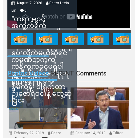
August 7, 2026
Editor Htein
Lin
0
“တရားမဝင်
အကွက်ရိုက်
ရောင်းချမှုတွေကို
သက်ဆိုင်ရာတာဝန်ရှိ
သူတွေက ဂရန်တွေချ
ပေးလိုက်မယ်ဆိုရင်
ကုမ္ပဏီဘက်က
ကန့်ကွက်ခွင့်မရှိပါ
ဘူး” ဆိုတဲ့ အမရပူရ
Photos Videos
RECENT
Comments
မြို့ပြဖွံ့ဖြိုးရေး
စီမံကိန်း ဒါရိုက်တာ
ဦးဇော်ရဲဝင်းနဲ့ တွေ့ဆုံ
ခြင်း
February 22, 2019
Editor
February 14, 2019
Editor