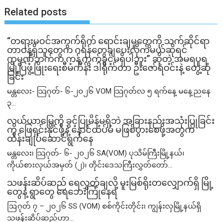
Related posts
“တရားမဝင်အကွက်ရိုက် ရောင်းချမှုတွေကို သက်ဆိုင်ရာ
တာဝန်ရှိသူတွေက ဂရန်တွေချပေးလိုက်မယ်ဆိုရင်
ကုမ္ပဏီဘက်က ကန့်ကွက်ခွင့်မရှိပါဘူး” ဆိုတဲ့ အမရပူရ
မြို့ပြဖွံ့ဖြိုးရေးစီမံကိန်း ဒါရိုက်တာ ဦးဇော်ရဲဝင်းနဲ့ တွေ့ဆုံ
ခြင်း
မန္တလေး- သြဂုတ်- ၆-၂၀၂၆ VOM သြဂုတ်လ ၅ ရက်နေ့ မနေ့ညနေ
၃...
လယ်ယာမြေကို ခွင့်ပြုမိန့်မရှိဘဲ အခြားနည်းအသုံးပြုခြင်း
ကို ဖြေရှင်းနိုင်ဖို့နဲ့ နောင်ထပ်မံ မဖြစ်ပွားစေဖို့အတွက်
ထိန်းချုပ်ဆောင်ရွက်နေ
မန္တလေး၊ သြဂုတ်- ၆- ၂၀၂၆ SA(VOM) ပုသိမ်ကြီးမြို့နယ်၊
ကိုယ်စားလှယ်အမှတ် (၂)၊ တိုင်းဒေသကြီးလွှတ်တော်...
သဖန်းဆိပ်ဆည် ရေလွှတ်ချလို့ မူးမြစ်ရိုးတလျှောက်ရှိ မြို့
တွေနဲ့ ရွာတွေ ရေဘေးကြုံနေရ
ဩဂုတ် ၇ – ၂၀၂၆ SS (VOM) စစ်ကိုင်းတိုင်း၊ ကျွန်းလှမြို့နယ်ရှိ
သဖန်းဆိပ်ဆည်ဟာ...