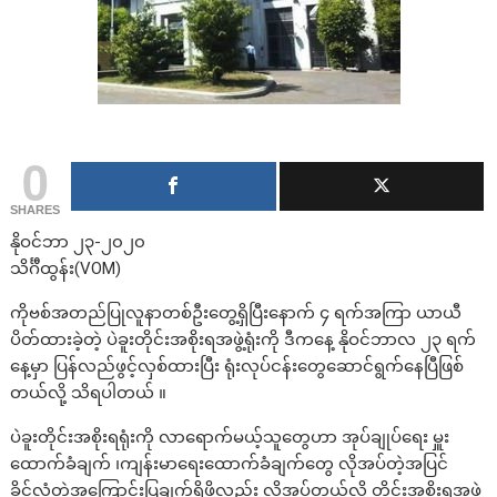
0
SHARES
နိုဝင်ဘာ ၂၃-၂၀၂၀
သိင်္ဂီထွန်း(VOM)
ကိုဗစ်အတည်ပြုလူနာတစ်ဦးတွေ့ရှိပြီးနောက် ၄ ရက်အကြာ ယာယီ
ပိတ်ထားခဲ့တဲ့ ပဲခူးတိုင်းအစိုးရအဖွဲ့ရုံးကို ဒီကနေ့ နိုဝင်ဘာလ ၂၃ ရက်
နေ့မှာ ပြန်လည်ဖွင့်လှစ်ထားပြီး ရုံးလုပ်ငန်းတွေဆောင်ရွက်နေပြီဖြစ်
တယ်လို့ သိရပါတယ် ။
ပဲခူးတိုင်းအစိုးရရုံးကို လာရောက်မယ့်သူတွေဟာ အုပ်ချုပ်ရေး မှူး
ထောက်ခံချက် ၊ကျန်းမာရေးထောက်ခံချက်တွေ လိုအပ်တဲ့အပြင်
ခိုင်လုံတဲ့အကြောင်းပြချက်ရှိဖို့လည်း လိုအပ်တယ်လို့ တိုင်းအစိုးရအဖွဲ့