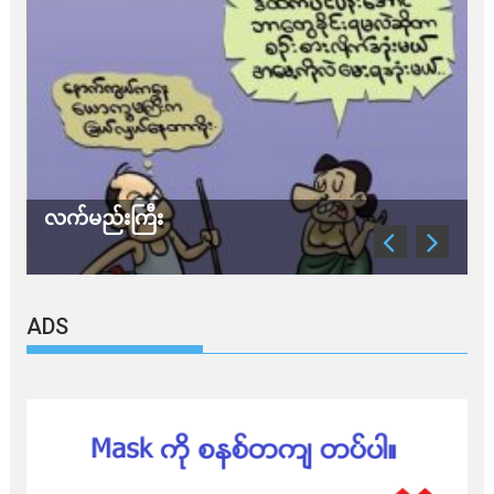
သတိ အိုမီခရွန်တဲ့
ADS