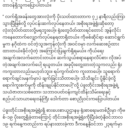
တာဝန်ရှိသူကပြောပါတယ်။
” လက်ရှိအခန်းတွေအားလုံးကို ပိုးသတ်ထားတာက ၇၂ နာရီလည်းကြာ
သွားပြီဖြစ်လို့ လုပ်ငန်းဆက်လုပ်နေတယ်၊ အစိုးရအဖွဲ့ရုံးဆိုတော့
လုံးလုံးပိတ်ထားလို့မရဘူးပေါ့။ ရုံးတွေပိတ်ထားရင်တောင် အွန်လိုင်း
ကနေတောက်လျှောက်လုပ်နေရတာရှိတယ်။ ကိုဗစ်ဆိုင်ရာ ဆောင်ရွက်
မှုက နဂိုထဲက ဝင်တဲ့သူအကုန်လုံးကို အဝင်ဝမှာ လက်ဆေးစဉ်ထား
ထားတယ်။ခိုင်လုံတဲ့ အကြောင်းပြချက်ရှိရမယ်။ ကိုယ်ရေး
အချက်အလက်တောင်းတယ်။ ဆက်သွယ်စရာနေရာလိပ်စာ၊ လိုအပ်
တဲ့အချက်အလက်ပေါ့ ရယူတယ်။ အခုပိုးတွေ့ထားတဲ့သူကလည်း ရုံး
ကကူးတာလည်းမဟုတ်ဘူး။ ရပ်ကွက်ထဲက ကူးတာပေါ့။ သူရောက်
ရောက်ချင်းမနက်မှာပဲ ချက်ခြင်းသိတာပေါ့။ သိသိချင်း ပို့နိုင်ခဲ့လို့
ရောဂါကူးစက်မှုကို ထိန်းချုပ်နိုင်တာပေါ့”လို့ ပဲခူးတိုင်းအစိုးရအဖွဲ့ရဲ့
သယံဇာတ၊သစ်တော၊ သဘာဝပတ်ဝန်းကျင်ထိန်းသိမ်းရေးနှင့်
စည်ပင်သာယာရေးဝန်ကြီး ဒေါက်တာ စောညိုဝင်းကပြောပါတယ်။
ပဲခူးတိုင်းအစိုးရအဖွဲ့ရုံးရှိ စားပေးစာယူဌာနမှ ရုံးစာရေးမတစ်ဦးမှာ ကိုဗ
စ်-၁၉ ပိုးတွေ့ရှိခဲ့တာကြောင့် တိုင်းအစိုးရအဖွဲ့ရုံးကိုပြီးခဲတဲ့နိုဝင်ဘာလ
၁၉ ရက်နေ့ကတည်းက ရပ်နားထားခဲ့ကာ ဒီကနေ့နိုဝင်ဘာ ၂၃ရက်မှာ