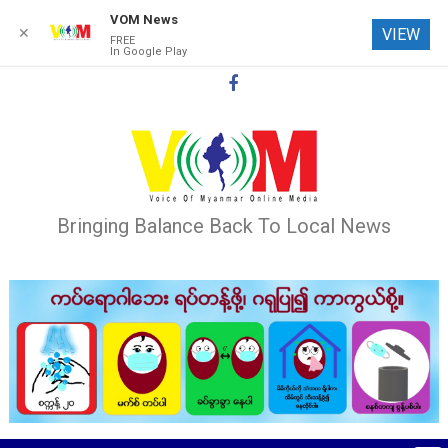
VOM News
✕
VIEW
FREE
In Google Play
Skip
to
content
Bringing Balance Back To Local News