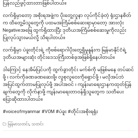
ပြန်လည်ဖွင့်ထားတာဖြစ်ပါတယ်။
လက်ရှိမှာတော့ အစိုးရအဖွဲ့က ပိုးတွေ့လူနာ လုပ်ကိုင်ခဲ့တဲ့ ရုံးဌာနစိတ်
က ထိတွေ့မိသူတွေကို ပထမအကြိမ်စစ်ဆေးရာမှာတော့ အားလုံး
Negativeအဖြေ ထွက်ရှိထားပြီး ဒုတိယအကြိမ်စစ်ဆေးမှုကိုလည်း
ပြုလုပ်သွားမယ်လို့ သိရပါတယ်။
လက်ရှိမှာ ပဲခူးတိုင်းရဲ့ ကိုဗစ်ရောဂါပိုးတွေ့ရှိမှုနူန်းက မြန်မာနိုင်ငံရဲ့
ဒုတိယအများဆုံး တိုင်းဒေသကြီးတစ်ခုအဖြစ်ရှိနေပါတယ်။
ဒါကြောင့် နေအိမ်ပြင်ပကို ထွက်ခွာတိုင်း မက်စ်ကို မဖြစ်မနေ တပ်ဆင်
ဖို့ ၊ လက်ကိုခဏခဏဆေးဖို့၊ လူစုလူဝေးကိုရှောင်ဖို့ ၊ မလိုအပ်ဘဲ
အပြင်ထွက်တာမပြုလုပ်ဖို့ အပါအဝင် ၊ ကျန်းမာရေးဌာနကထုတ်ပြန်
ချက်တွေကို လိုက်နာဖို့ ကျန်းမာရေးတာဝန်ရှိသူတွေက သတိပေး
ပြောဆိုထားပါတယ်။
#voiceofmyanmar #VOM #ပဲခူး #တိုင်းအစိုးရရုံး
,
မြန်မာသတင်း
သတင်း