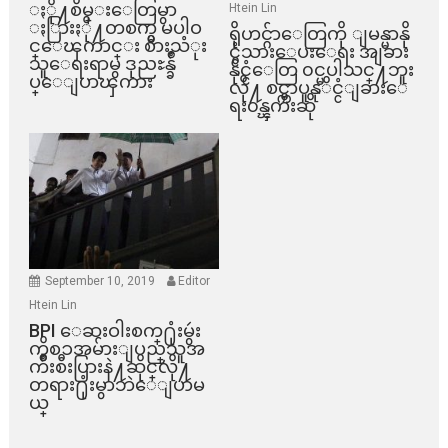
ႏို႔စိမ္းေတြမွာ
Htein Lin
ႏြားႏို႔တစက္မွ မပါဝ
ရိုဟင္ဂ်ာေတြကို ျမန္မာနို
င္ေၾကာင္း စားသံုး
င္ငံသားေပးေရး အျခား
သူေရးရာမွ ဒုညႊန္ခ်ဳ
နိုင္ငံေတြ ၀င္မပါသင္႔ဘူး
ပ္ေျပာၾကား
လို႔ စင္ကာပူနုိင္ငံျခားေ
ရး၀န္ၾကီးဆို
September 10, 2019
Editor
Htein Lin
BPI ​ေဆးဝါးစက္​႐ုံးမွဴး
ကိစၥအမ်ားျပည္​သူအ
က်ိဳးစီးပြားနဲ႔ဆိုင္​လို႔
တရား႐ုံးမွာဘဲေျပာမ
ယ္​