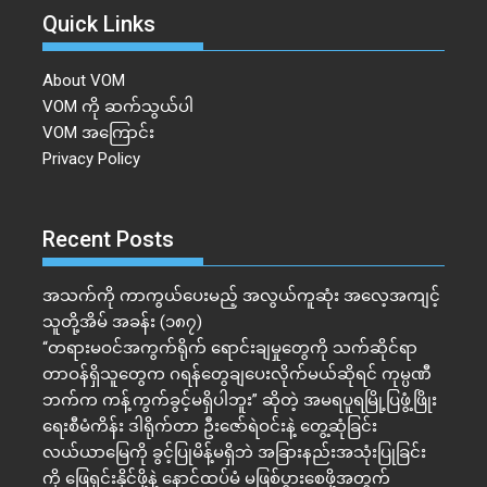
Quick Links
About VOM
VOM ကို ဆက်သွယ်ပါ
VOM အကြောင်း
Privacy Policy
Recent Posts
အသက်ကို ကာကွယ်ပေးမည့် အလွယ်ကူဆုံး အလေ့အကျင့်
သူတို့အိမ် အခန်း (၁၈၇)
“တရားမဝင်အကွက်ရိုက် ရောင်းချမှုတွေကို သက်ဆိုင်ရာ
တာဝန်ရှိသူတွေက ဂရန်တွေချပေးလိုက်မယ်ဆိုရင် ကုမ္ပဏီ
ဘက်က ကန့်ကွက်ခွင့်မရှိပါဘူး” ဆိုတဲ့ အမရပူရမြို့ပြဖွံ့ဖြိုး
ရေးစီမံကိန်း ဒါရိုက်တာ ဦးဇော်ရဲဝင်းနဲ့ တွေ့ဆုံခြင်း
လယ်ယာမြေကို ခွင့်ပြုမိန့်မရှိဘဲ အခြားနည်းအသုံးပြုခြင်း
ကို ဖြေရှင်းနိုင်ဖို့နဲ့ နောင်ထပ်မံ မဖြစ်ပွားစေဖို့အတွက်