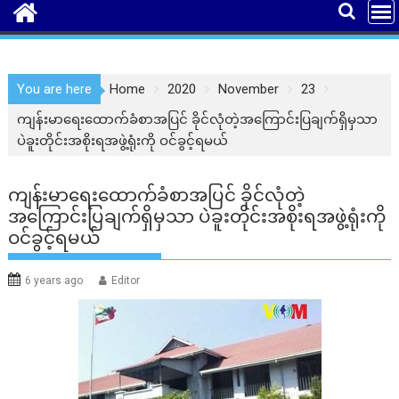
You are here
Home
2020
November
23
ကျန်းမာရေးထောက်ခံစာအပြင် ခိုင်လုံတဲ့အကြောင်းပြချက်ရှိမှသာ
ပဲခူးတိုင်းအစိုးရအဖွဲ့ရုံးကို ဝင်ခွင့်ရမယ်
ကျန်းမာရေးထောက်ခံစာအပြင် ခိုင်လုံတဲ့
အကြောင်းပြချက်ရှိမှသာ ပဲခူးတိုင်းအစိုးရအဖွဲ့ရုံးကို
ဝင်ခွင့်ရမယ်
6 years ago
Editor