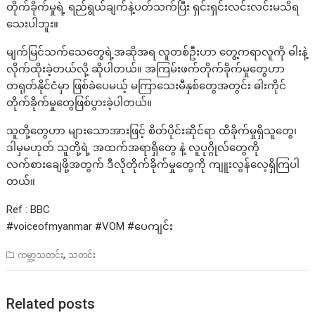
တိုက်ခိုက်မှုရဲ့ ရည်ရွယ်ချက်နဲ့ပတ်သက်ပြီး ရှင်းရှင်းလင်းလင်းမသိရ
သေးပါဘူး။
မျက်မြင်သက်သေတွေရဲ့အဆိုအရ လူတစ်ဦးဟာ တွေ့ကရာလူကို ဓါးနဲ့
လိုက်ထိုးခဲ့တယ်လို့ ဆိုပါတယ်။ အကြမ်းဖက်တိုက်ခိုက်မှုတွေဟာ
တရုတ်နိုင်ငံမှာ ဖြစ်ခဲပေမယ့် မကြာသေးမီနှစ်တွေအတွင်း ဓါးကိုင်
တိုက်ခိုက်မှုတွေဖြစ်ပွားခဲ့ပါတယ်။
သူတို့တွေဟာ များသောအားဖြင့် စိတ်ပိုင်းဆိုင်ရာ ထိခိုက်မှုရှိသူတွေ၊
ဒါမှမဟုတ် သူတို့ရဲ့ အထက်အရာရှိတွေ နဲ့ လူပုဂ္ဂိုလ်တွေကို
လက်စားချေဖို့အတွက် ဒီလိုတိုက်ခိုက်မှုတွေကို ကျူးလွန်လေ့ရှိကြပါ
တယ်။
Ref : BBC
#voiceofmyanmar #VOM #ပေကျင်း
,
ကမ္ဘာ့သတင်း
သတင်း
Related posts