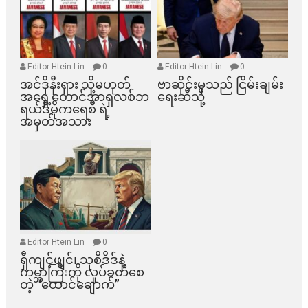
Editor Htein Lin
0
Editor Htein Lin
0
အင်ဒိုနီးရှား သို့မဟုတ်
ဗာဆိုင်းမှသည် ငြိမ်းချမ်း
အရှေ့တောင်အာရှလစ်ဘ
ရေးဆီသို့
ရယ်ဒီမိုကရေစီ ရဲ့
အမှတ်အသား
Editor Htein Lin
0
ရှီကျင့်ဖျင်၊ သုစိဒိဒ်နဲ့
ကမ္ဘာကြီးကို လှုပ်ခတ်စေ
တဲ့ “ထောင်ချောက်”