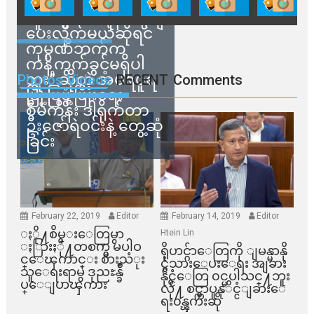
သက်ဆိုင်ရာတာဝန်ရှိ
သူတွေက ဂရန်တွေချ
ပေးလိုက်မယ်ဆိုရင်
ကုမ္ပဏီဘက်က
ကန့်ကွက်ခွင့်မရှိပါ
ဘူး” ဆိုတဲ့ အမရပူရ
Photos Videos
RECENT
Comments
မြို့ပြဖွံ့ဖြိုးရေး
စီမံကိန်း ဒါရိုက်တာ
ဦးဇော်ရဲဝင်းနဲ့ တွေ့ဆုံ
ခြင်း
February 22, 2019
Editor
February 14, 2019
Editor
ႏို႔စိမ္းေတြမွာ
Htein Lin
ႏြားႏို႔တစက္မွ မပါဝ
ရိုဟင္ဂ်ာေတြကို ျမန္မာနို
င္ေၾကာင္း စားသံုး
င္ငံသားေပးေရး အျခား
သူေရးရာမွ ဒုညႊန္ခ်ဳ
နိုင္ငံေတြ ၀င္မပါသင္႔ဘူး
ပ္ေျပာၾကား
လို႔ စင္ကာပူနုိင္ငံျခားေ
ရး၀န္ၾကီးဆို