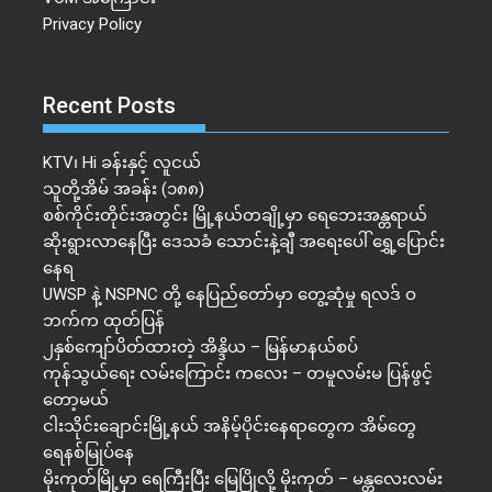
Privacy Policy
Recent Posts
KTV၊ Hi ခန်းနှင့် လူငယ်
သူတို့အိမ် အခန်း (၁၈၈)
စစ်ကိုင်းတိုင်းအတွင်း မြို့နယ်တချို့မှာ ရေဘေးအန္တရာယ်
ဆိုးရွားလာနေပြီး ဒေသခံ သောင်းနဲ့ချီ အရေးပေါ် ရွှေ့ပြောင်း
နေရ
UWSP နဲ့ NSPNC တို့ နေပြည်တော်မှာ တွေ့ဆုံမှု ရလဒ် ဝ
ဘက်က ထုတ်ပြန်
၂နှစ်​ကျော်ပိတ်ထားတဲ့ အိန္ဒိယ – မြန်မာနယ်စပ်
ကုန်သွယ်ရေး လမ်းကြောင်း ကလေး – တမူလမ်းမ ပြန်ဖွင့်
တော့မယ်
ငါးသိုင်းချောင်းမြို့နယ် အနိမ့်ပိုင်းနေရာတွေက အိမ်​တွေ
ရေနစ်မြုပ်နေ
မိုးကုတ်မြို့မှာ ရေကြီးပြီး မြေပြိုလို့ မိုးကုတ် – မန္တလေးလမ်း