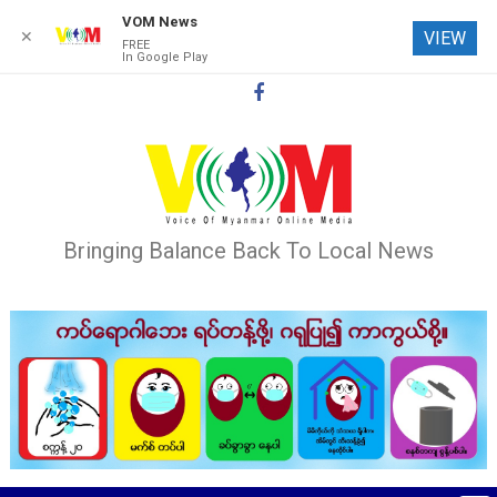
VOM News
✕
VIEW
FREE
In Google Play
Skip
to
content
Bringing Balance Back To Local News