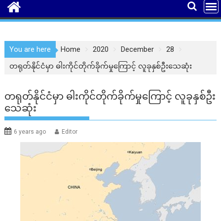
You are here
Home
2020
December
28
တရုတ်နိုင်ငံမှာ ဓါးကိုင်တိုက်ခိုက်မှုကြောင့် လူခုနှစ်ဦးသေဆုံး
တရုတ်နိုင်ငံမှာ ဓါးကိုင်တိုက်ခိုက်မှုကြောင့် လူခုနှစ်ဦး
သေဆုံး
6 years ago
Editor