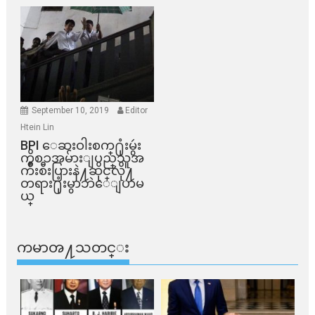
September 10, 2019
Editor
Htein Lin
BPI ​ေဆးဝါးစက္​႐ုံးမွဴး
ကိစၥအမ်ားျပည္​သူအ
က်ိဳးစီးပြားနဲ႔ဆိုင္​လို႔
တရား႐ုံးမွာဘဲေျပာမ
ယ္​
ကမာၻ႔သတင္း