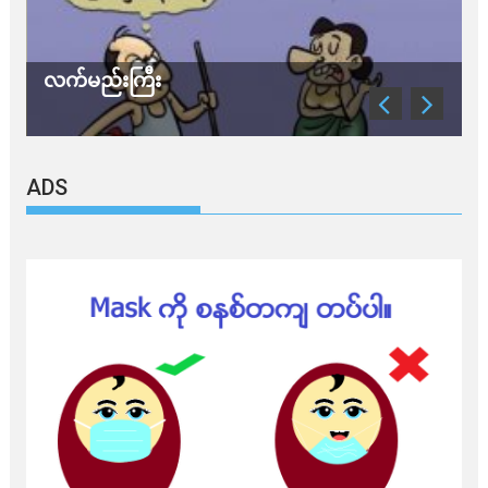
လက်မည်းကြီး
သ
ADS