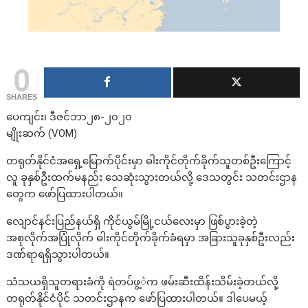
0
SHARES
ပေကျင်း၊ ဒီဇင်ဘာ၂၈-၂၀၂၀
မျိုးဆက် (VOM)
တရုတ်နိုင်ငံအရှေ့မြောက်ပိုင်းမှာ ဓါးကိုင်တိုက်ခိုက်သူတစ်ဦးကြောင့်
လူ ခုနှစ်ဦးထက်မနည်း သေဆုံးသွားတယ်လို့ ဒေသတွင်း သတင်းဌာန
တွေက ဖော်ပြထားပါတယ်။
လျောင်နင်းပြည်နယ်ရှိ ကိုင်ယွမ်မြို့ငယ်လေးမှာ ဖြစ်ပွားခဲ့တဲ့
အစုလိုက်အပြုံလိုက် ဓါးကိုင်တိုက်ခိုက်ခံရမှာ အခြားသူခုနှစ်ဦးလည်း
ဒဏ်ရာရရှိသွားပါတယ်။
သံသယရှိသူတရားခံကို ရဲတပ်ဖွ့ဲက ဖမ်းဆီးထိန်းသိမ်းခဲ့တယ်လို့
တရုတ်နိုင်ငံပိုင် သတင်းဌာနက ဖော်ပြထားပါတယ်။ ဒါပေမယ့်