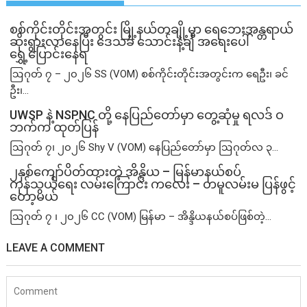
စစ်ကိုင်းတိုင်းအတွင်း မြို့နယ်တချို့မှာ ရေဘေးအန္တရာယ်
ဆိုးရွားလာနေပြီး ဒေသခံ သောင်းနဲ့ချီ အရေးပေါ်
ရွှေ့ပြောင်းနေရ
ဩဂုတ် ၇ – ၂၀၂၆ SS (VOM) စစ်ကိုင်းတိုင်းအတွင်းက ရေဦး၊ ခင်
ဦး၊...
UWSP နဲ့ NSPNC တို့ နေပြည်တော်မှာ တွေ့ဆုံမှု ရလဒ် ဝ
ဘက်က ထုတ်ပြန်
ဩဂုတ် ၇၊ ၂၀၂၆ Shy V (VOM) နေပြည်တော်မှာ ဩဂုတ်လ ၃...
၂နှစ်​ကျော်ပိတ်ထားတဲ့ အိန္ဒိယ – မြန်မာနယ်စပ်
ကုန်သွယ်ရေး လမ်းကြောင်း ကလေး – တမူလမ်းမ ပြန်ဖွင့်
တော့မယ်
ဩဂုတ် ၇ ၊ ၂၀၂၆ CC (VOM) မြန်မာ – အိန္ဒိယနယ်စပ်ဖြစ်တဲ့...
LEAVE A COMMENT