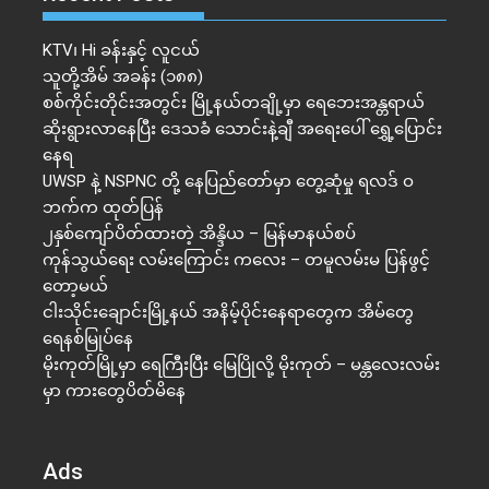
KTV၊ Hi ခန်းနှင့် လူငယ်
သူတို့အိမ် အခန်း (၁၈၈)
စစ်ကိုင်းတိုင်းအတွင်း မြို့နယ်တချို့မှာ ရေဘေးအန္တရာယ်
ဆိုးရွားလာနေပြီး ဒေသခံ သောင်းနဲ့ချီ အရေးပေါ် ရွှေ့ပြောင်း
နေရ
UWSP နဲ့ NSPNC တို့ နေပြည်တော်မှာ တွေ့ဆုံမှု ရလဒ် ဝ
ဘက်က ထုတ်ပြန်
၂နှစ်​ကျော်ပိတ်ထားတဲ့ အိန္ဒိယ – မြန်မာနယ်စပ်
ကုန်သွယ်ရေး လမ်းကြောင်း ကလေး – တမူလမ်းမ ပြန်ဖွင့်
တော့မယ်
ငါးသိုင်းချောင်းမြို့နယ် အနိမ့်ပိုင်းနေရာတွေက အိမ်​တွေ
ရေနစ်မြုပ်နေ
မိုးကုတ်မြို့မှာ ရေကြီးပြီး မြေပြိုလို့ မိုးကုတ် – မန္တလေးလမ်း
မှာ ကားတွေပိတ်မိနေ
Ads