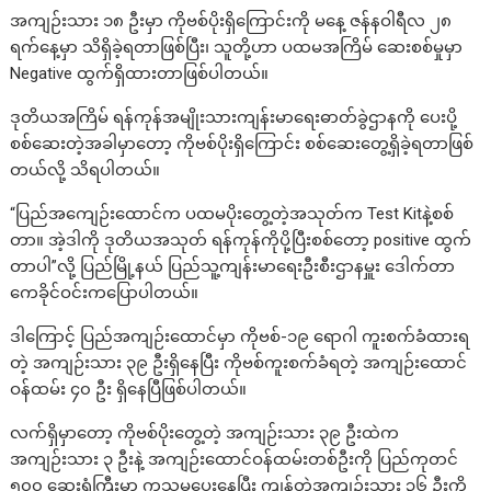
အကျဉ်းသား ၁၈ ဦးမှာ ကိုဗစ်ပိုးရှိကြောင်းကို မနေ့ ဇန်နဝါရီလ ၂၈
ရက်နေ့မှာ သိရှိခဲ့ရတာဖြစ်ပြီး၊ သူတို့ဟာ ပထမအကြိမ် ဆေးစစ်မှုမှာ
Negative ထွက်ရှိထားတာဖြစ်ပါတယ်။
ဒုတိယအကြိမ် ရန်ကုန်အမျိုးသားကျန်းမာရေးဓာတ်ခွဲဌာနကို ပေးပို့
စစ်ဆေးတဲ့အခါမှာတော့ ကိုဗစ်ပိုးရှိကြောင်း စစ်ဆေးတွေ့ရှိခဲ့ရတာဖြစ်
တယ်လို့ သိရပါတယ်။
“ပြည်အကျေဉ်းထောင်က ပထမပိုးတွေ့တဲ့အသုတ်က Test Kitနဲ့စစ်
တာ။ အဲ့ဒါကို ဒုတိယအသုတ် ရန်ကုန်ကိုပို့ပြီးစစ်တော့ positive ထွက်
တာပါ”လို့ ပြည်မြို့နယ် ပြည်သူ့ကျန်းမာရေးဦးစီးဌာနမှူး ဒေါက်တာ
ကေခိုင်ဝင်းကပြောပါတယ်။
ဒါကြောင့် ပြည်အကျဉ်းထောင်မှာ ကိုဗစ်-၁၉ ရောဂါ ကူးစက်ခံထားရ
တဲ့ အကျဉ်းသား ၃၉ ဦးရှိနေပြီး ကိုဗစ်ကူးစက်ခံရတဲ့ အကျဉ်းထောင်
ဝန်ထမ်း ၄၀ ဦး ရှိနေပြီဖြစ်ပါတယ်။
လက်ရှိမှာတော့ ကိုဗစ်ပိုးတွေ့တဲ့ အကျဉ်းသား ၃၉ ဦးထဲက
အကျဉ်းသား ၃ ဦးနဲ့ အကျဉ်းထောင်ဝန်ထမ်းတစ်ဦးကို ပြည်ကုတင်
၅၀၀ ဆေးရုံကြီးမှာ ကုသမှုပေးနေပြီး ကျန်တဲ့အကျဉ်းသား ၃၆ ဦးကို