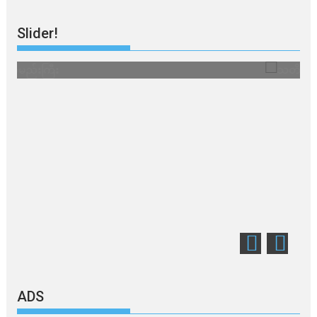
Slider!
သတိ အိုမီခရွန်တဲ့
ADS