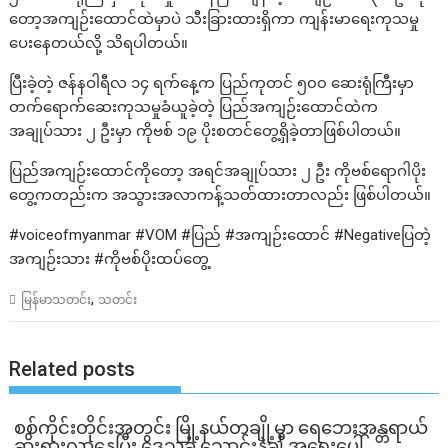
တော့အကျဉ်းထောင်ထဲမှာပဲ သီးခြားထားရှိကာ ကျန်းမာရေးကုသမှု
ပေးနေတယ်လို့ သိရပါတယ်။
ပြီးခဲ့တဲ့ ဇန်နဝါရီလ ၁၄ ရက်နေ့က ပြည်ကုတင် ၅၀၀ ဆေးရုံကြီးမှာ
တက်ရောက်ဆေးကုသမှုခံယူခဲ့တဲ့ ပြည်အကျဉ်းထောင်ထဲက
အချုပ်သား ၂ ဦးမှာ ကိုဗစ် ၁၉ ပိုးစတင်တွေ့ရှိခဲ့တာဖြစ်ပါတယ်။
ပြည်အကျဉ်းထောင်ကိုတော့ အရင်အချုပ်သား ၂ ဦး ကိုဗစ်ရောဂါပိုး
တွေ့ကတည်းက အသွားအလာကန့်သတ်ထားတာလည်း ဖြစ်ပါတယ်။
#voiceofmyanmar #VOM #ပြည် #အကျဉ်းထောင် #Negativeပြတဲ့
အကျဉ်းသား #ကိုဗစ်ပိုးထပ်တွေ့
,
မြန်မာသတင်း
သတင်း
Related posts
စစ်ကိုင်းတိုင်းအတွင်း မြို့နယ်တချို့မှာ ရေဘေးအန္တရာယ်
ဆိုးရွားလာနေပြီး ဒေသခံ သောင်းနဲ့ချီ အရေးပေါ်