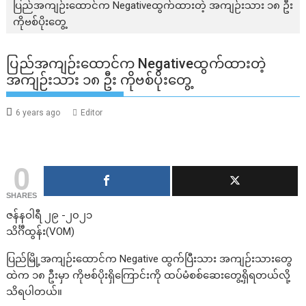
ပြည်အကျဉ်းထောင်က Negativeထွက်ထားတဲ့ အကျဉ်းသား ၁၈ ဦး
ကိုဗစ်ပိုးတွေ့
ပြည်အကျဉ်းထောင်က Negativeထွက်ထားတဲ့
အကျဉ်းသား ၁၈ ဦး ကိုဗစ်ပိုးတွေ့
6 years ago
Editor
0
SHARES
ဇန်နဝါရီ ၂၉ -၂၀၂၁
သိင်္ဂီထွန်း(VOM)
ပြည်မြို့အကျဉ်းထောင်က Negative ထွက်ပြီးသား အကျဉ်းသားတွေ
ထဲက ၁၈ ဦးမှာ ကိုဗစ်ပိုးရှိကြောင်းကို ထပ်မံစစ်ဆေးတွေ့ရှိရတယ်လို့
သိရပါတယ်။