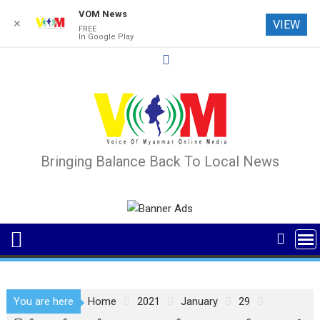
VOM News
✕
VIEW
FREE
In Google Play
Skip
to
content
Bringing Balance Back To Local News
You are here
Home
2021
January
29