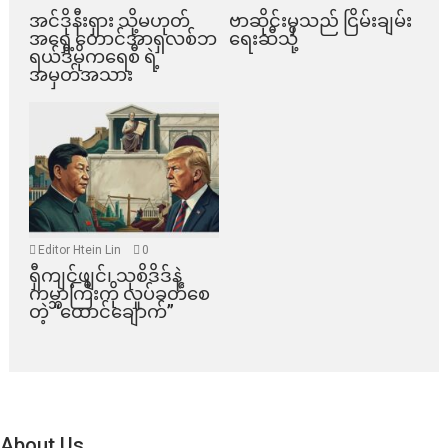
အင်ဒိုနီးရှား သို့မဟုတ်
ဗာဆိုင်းမှသည် ငြိမ်းချမ်း
အရှေ့တောင်အာရှလစ်ဘ
ရေးဆီသို့
ရယ်ဒီမိုကရေစီ ရဲ့
အမှတ်အသား
Editor Htein Lin
0
ရှီကျင့်ဖျင်၊ သုစိဒိဒ်နဲ့
ကမ္ဘာကြီးကို လှုပ်ခတ်စေ
တဲ့ “ထောင်ချောက်”
About Us