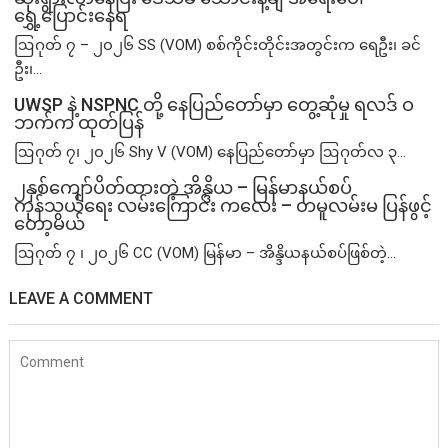
ရွှေ့ပြောင်းနေရ
ဩဂုတ် ၇ – ၂၀၂၆ SS (VOM) စစ်ကိုင်းတိုင်းအတွင်းက ရေဦး၊ ခင်
ဦး၊...
UWSP နဲ့ NSPNC တို့ နေပြည်တော်မှာ တွေ့ဆုံမှု ရလဒ် ဝ
ဘက်က ထုတ်ပြန်
ဩဂုတ် ၇၊ ၂၀၂၆ Shy V (VOM) နေပြည်တော်မှာ ဩဂုတ်လ ၃...
၂နှစ်​ကျော်ပိတ်ထားတဲ့ အိန္ဒိယ – မြန်မာနယ်စပ်
ကုန်သွယ်ရေး လမ်းကြောင်း ကလေး – တမူလမ်းမ ပြန်ဖွင့်
တော့မယ်
ဩဂုတ် ၇ ၊ ၂၀၂၆ CC (VOM) မြန်မာ – အိန္ဒိယနယ်စပ်ဖြစ်တဲ့...
LEAVE A COMMENT