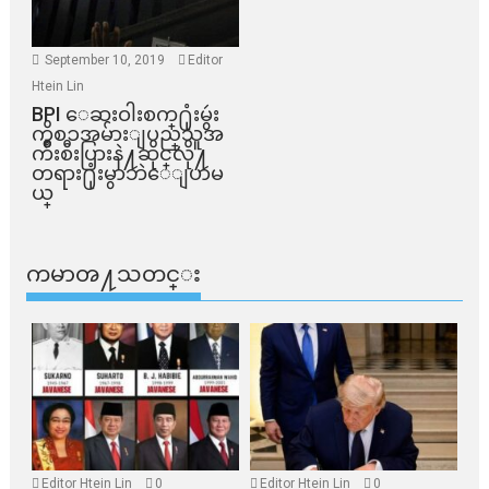
September 10, 2019
Editor
Htein Lin
BPI ​ေဆးဝါးစက္​႐ုံးမွဴး
ကိစၥအမ်ားျပည္​သူအ
က်ိဳးစီးပြားနဲ႔ဆိုင္​လို႔
တရား႐ုံးမွာဘဲေျပာမ
ယ္​
ကမာၻ႔သတင္း
Editor Htein Lin
0
Editor Htein Lin
0