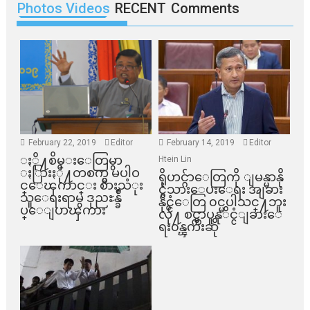
Photos Videos
RECENT
Comments
February 22, 2019
Editor
February 14, 2019
Editor
ႏို႔စိမ္းေတြမွာ
Htein Lin
ႏြားႏို႔တစက္မွ မပါဝ
ရိုဟင္ဂ်ာေတြကို ျမန္မာနို
င္ေၾကာင္း စားသံုး
င္ငံသားေပးေရး အျခား
သူေရးရာမွ ဒုညႊန္ခ်ဳ
နိုင္ငံေတြ ၀င္မပါသင္႔ဘူး
ပ္ေျပာၾကား
လို႔ စင္ကာပူနုိင္ငံျခားေ
ရး၀န္ၾကီးဆို