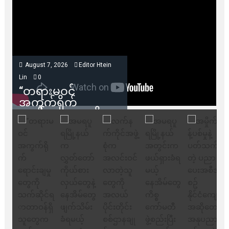
August 7, 2026
Editor Htein
Lin
0
“တရားမဝင်
အကွက်ရိုက်
ရောင်းချမှုတွေကို
သက်ဆိုင်ရာတာဝန်ရှိ
သူတွေက ဂရန်တွေချ
ပေးလိုက်မယ်ဆိုရင်
ကုမ္ပဏီဘက်က
ကန့်ကွက်ခွင့်မရှိပါ
ဘူး” ဆိုတဲ့ အမရပူရ
မြို့ပြဖွံ့ဖြိုးရေး
စီမံကိန်း ဒါရိုက်တာ
ဦးဇော်ရဲဝင်းနဲ့ တွေ့ဆုံ
ခြင်း