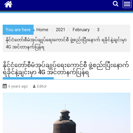
You are here
Home
2021
February
3
နိုင်ငံတော်စီမံအုပ်ချုပ်ရေးကောင်စီ ဖွဲ့စည်းပြီးနောက် ရခိုင်နဲ့ချင်းမှာ
4G အင်တာနက်ပြန်ရ
နိုင်ငံတော်စီမံအုပ်ချုပ်ရေးကောင်စီ ဖွဲ့စည်းပြီးနောက်
ရခိုင်နဲ့ချင်းမှာ 4G အင်တာနက်ပြန်ရ
6 years ago
Editor