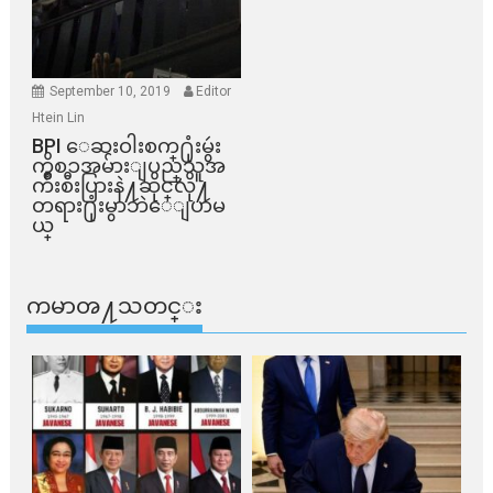
September 10, 2019
Editor
Htein Lin
BPI ​ေဆးဝါးစက္​႐ုံးမွဴး
ကိစၥအမ်ားျပည္​သူအ
က်ိဳးစီးပြားနဲ႔ဆိုင္​လို႔
တရား႐ုံးမွာဘဲေျပာမ
ယ္​
ကမာၻ႔သတင္း