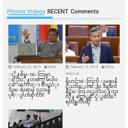
Photos Videos
RECENT
Comments
February 22, 2019
Editor
February 14, 2019
Editor
ႏို႔စိမ္းေတြမွာ
Htein Lin
ႏြားႏို႔တစက္မွ မပါဝ
ရိုဟင္ဂ်ာေတြကို ျမန္မာနို
င္ေၾကာင္း စားသံုး
င္ငံသားေပးေရး အျခား
သူေရးရာမွ ဒုညႊန္ခ်ဳ
နိုင္ငံေတြ ၀င္မပါသင္႔ဘူး
ပ္ေျပာၾကား
လို႔ စင္ကာပူနုိင္ငံျခားေ
ရး၀န္ၾကီးဆို