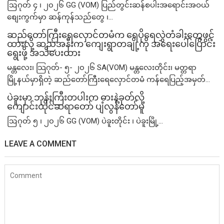
ဩဂုတ် ၄ ၊ ၂၀၂၆ GG (VOM) ပြည်တွင်းဆန်စပါးအရောင်းအဝယ်
စျေးကွက်မှာ ဆန်ကုန်သည်တွေ ၊...
ဆည်တော်ကြီးရေလှောင်တမံက ရေပိုရေလွှဲတံခါးတွေဖွင့်
ထားလို့ ဆည်အနီးက ကျေးရွာတချို့ကို အရေးပေါ်ပြောင်း
ရွေးဖို့ အသိပေးထား
မန္တလေး၊ သြဂုတ်- ၅- ၂၀၂၆ SA(VOM) မန္တလေးတိုင်း၊ မတ္တရာ
မြို့နယ်မှာရှိတဲ့ ဆည်တော်ကြီးရေလှောင်တမံ ကန်ရေပြည့်အမှတ်...
ပဲခူးမှာ ဘုန်းကြီးတပါးက ဓားနဲ့ခုတ်လို့
ကျောင်းထိုင်ဆရာတော် ပျံလွန်တော်မူ
ဩဂုတ် ၅ ၊ ၂၀၂၆ GG (VOM) ပဲခူးတိုင်း ၊ ပဲခူးမြို့...
LEAVE A COMMENT