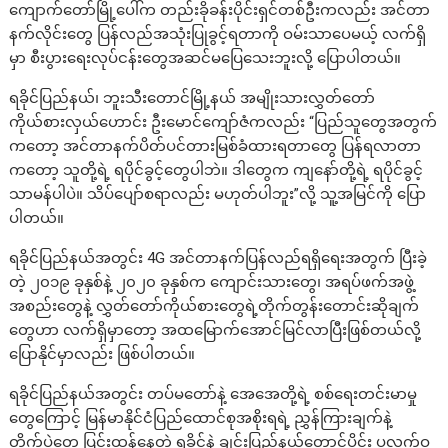
ကျောက်တော်မြို့ပေါ်က တည်းခိုခန်းပိုင်းရှင်တစ်ဦးကလည်း အင်တာ
နက်လိုင်းတွေ ပြန်လည်အသုံးပြုခွင့်ရတာကို ဝမ်းသာပေမယ့် လက်ရှိ
မှာ စီးပွားရေးလုပ်ငန်းတွေအဆင်မပြေသေးဘူးလို့ ပြောပါတယ်။
ရခိုင်ပြည်နယ်၊ ဘူးသီးတောင်မြို့နယ် အမျိုးသားလွှတ်တော်
ကိုယ်စားလှယ်ဟောင်း ဦးမောင်ကျော်ဇံကလည်း “ပြည်သူတွေအတွက်
ကတော့ အင်တာနက်ပိတ်ပင်တားမြစ်ခံထားရတာတွေ ပြန်ရလာတာ
ကတော့ သူတို့ရဲ့ ရပိုင်ခွင့်တွေပါဘဲ။ ဒါတွေက ကျနော်တို့ရဲ့ ရပိုင်ခွင့်
သာမန်ပါပဲ။ သိပ်ပျော်စရာလည်း မဟုတ်ပါဘူး”လို့ သူ့အမြင်ကို ပြော
ပါတယ်။
ရခိုင်ပြည်နယ်အတွင်း 4G အင်တာနက်ပြန်လည်ရရှိရေးအတွက် ပြီးခဲ့
တဲ့ ၂၀၁၉ ခုနှစ်နဲ့ ၂၀၂၀ ခုနှစ်က ကျောင်းသားတွေ၊ အရပ်ဖက်အဖွဲ့
အစည်းတွေနဲ့ လွှတ်တော်ကိုယ်စားတွေရဲ့တိုက်တွန်းတောင်းဆိုချက်
တွေဟာ လက်ရှိမှာတော့ အထမြောက်အောင်မြင်လာပြီးဖြစ်တယ်လို့
ပြောနိုင်မှာလည်း ဖြစ်ပါတယ်။
ရခိုင်ပြည်နယ်အတွင်း တပ်မတော်နဲ့ အေအေတို့ရဲ့ စစ်ရေးတင်းမာမှု
တွေကြောင့် မြန်မာနိုင်ငံပြည်ထောင်စုအစိုးရရဲ့ ညွှန်ကြားချက်နဲ့
တိုက်ပွဲတွေ ပြင်းထန်နေတဲ့ ရခိုင်နဲ့ ချင်းပြည်နယ်တောင်ပိုင်း ပလက်ဝ