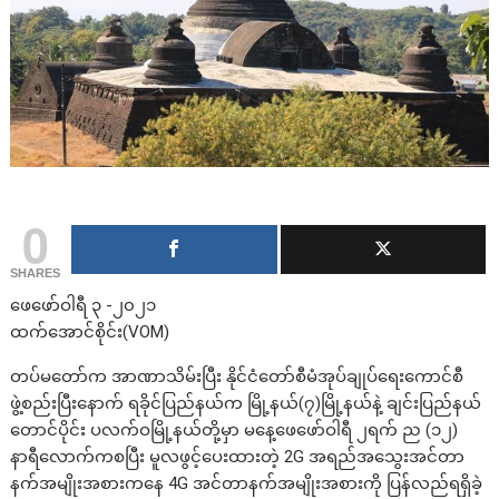
0
SHARES
ဖေဖော်ဝါရီ ၃ -၂၀၂၁
ထက်အောင်စိုင်း(VOM)
တပ်မတော်က အာဏာသိမ်းပြီး နိုင်ငံတော်စီမံအုပ်ချုပ်ရေးကောင်စီ
ဖွဲ့စည်းပြီးနောက် ရခိုင်ပြည်နယ်က မြို့နယ်(၇)မြို့နယ်နဲ့ ချင်းပြည်နယ်
တောင်ပိုင်း ပလက်ဝမြို့နယ်တို့မှာ မနေ့ဖေဖော်ဝါရီ ၂ရက် ည (၁၂)
နာရီလောက်ကစပြီး မူလဖွင့်ပေးထားတဲ့ 2G အရည်အသွေးအင်တာ
နက်အမျိုးအစားကနေ 4G အင်တာနက်အမျိုးအစားကို ပြန်လည်ရရှိခဲ့