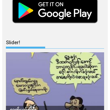
Slider!
လက်မည်းကြီး
သ