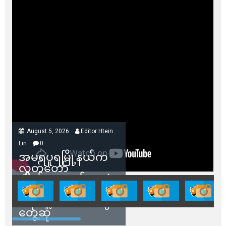
August 5, 2026
Editor Htein
Lin
0
အမရပူရမြို့နယ်က
လွှတ်တော်
ကိုယ်စားလှယ်တွေနဲ့
နေအိမ်တွေဖျက်သိမ်း
ခံရမယ့် ဒေသခံတွေ
တွေ့ဆုံ