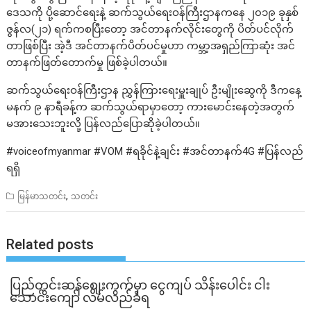
ဒေသကို ပို့ဆောင်ရေးနဲ့ ဆက်သွယ်ရေးဝန်ကြီးဌာနကနေ ၂၀၁၉ ခုနှစ်
ဇွန်လ(၂၁) ရက်ကစပြီးတော့ အင်တာနက်လိုင်းတွေကို ပိတ်ပင်လိုက်
တာဖြစ်ပြီး အဲ့ဒီ အင်တာနက်ပိတ်ပင်မှုဟာ ကမ္ဘာ့အရှည်ကြာဆုံး အင်
တာနက်ဖြတ်တောက်မှု ဖြစ်ခဲ့ပါတယ်။
ဆက်သွယ်ရေးဝန်ကြီးဌာန ညွှန်ကြားရေးမှူးချုပ် ဦးမျိုးဆွေကို ဒီကနေ့
မနက် ၉ နာရီခန့်က ဆက်သွယ်ရာမှာတော့ ကားမောင်းနေတဲ့အတွက်
မအားသေးဘူးလို့ ပြန်လည်ပြောဆိုခဲ့ပါတယ်။
#voiceofmyanmar #VOM #ရခိုင်နဲ့ချင်း #အင်တာနက်4G #ပြန်လည်
ရရှိ
,
မြန်မာသတင်း
သတင်း
Related posts
ပြည်တွင်းဆန်စျေးကွက်မှာ ငွေကျပ် သိန်းပေါင်း ငါး​
သောင်းကျော် လိမ်လည်ခံရ