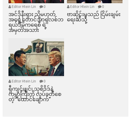
Editor Htein Lin
0
Editor Htein Lin
0
အင်ဒိုနီးရှား သို့မဟုတ်
ဗာဆိုင်းမှသည် ငြိမ်းချမ်း
အရှေ့တောင်အာရှလစ်ဘ
ရေးဆီသို့
ရယ်ဒီမိုကရေစီ ရဲ့
အမှတ်အသား
Editor Htein Lin
0
ရှီကျင့်ဖျင်၊ သုစိဒိဒ်နဲ့
ကမ္ဘာကြီးကို လှုပ်ခတ်စေ
တဲ့ “ထောင်ချောက်”