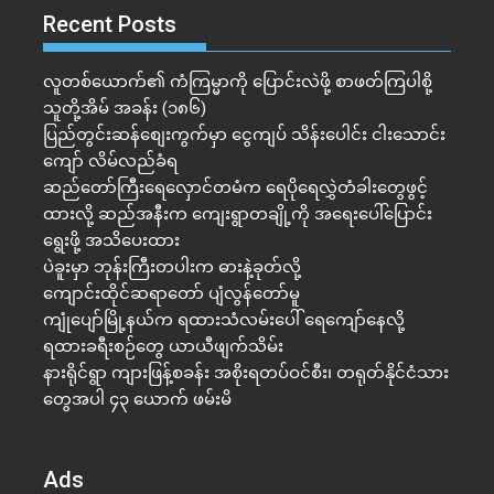
Recent Posts
လူတစ်ယောက်၏ ကံကြမ္မာကို ပြောင်းလဲဖို့ စာဖတ်ကြပါစို့
သူတို့အိမ် အခန်း (၁၈၆)
ပြည်တွင်းဆန်စျေးကွက်မှာ ငွေကျပ် သိန်းပေါင်း ငါး​သောင်း
ကျော် လိမ်လည်ခံရ
ဆည်တော်ကြီးရေလှောင်တမံက ရေပိုရေလွှဲတံခါးတွေဖွင့်
ထားလို့ ဆည်အနီးက ကျေးရွာတချို့ကို အရေးပေါ်ပြောင်း
ရွေးဖို့ အသိပေးထား
ပဲခူးမှာ ဘုန်းကြီးတပါးက ဓားနဲ့ခုတ်လို့
ကျောင်းထိုင်ဆရာတော် ပျံလွန်တော်မူ
ကျုံပျော်မြို့နယ်က ရထားသံလမ်းပေါ် ရေကျော်နေလို့
ရထားခရီးစဉ်တွေ ယာယီဖျက်သိမ်း
နားရိုင်ရွာ ကျားဖြန့်စခန်း အစိုးရတပ်ဝင်စီး၊ တရုတ်နိုင်ငံသား
တွေအပါ ၄၃ ယောက် ဖမ်းမိ
Ads