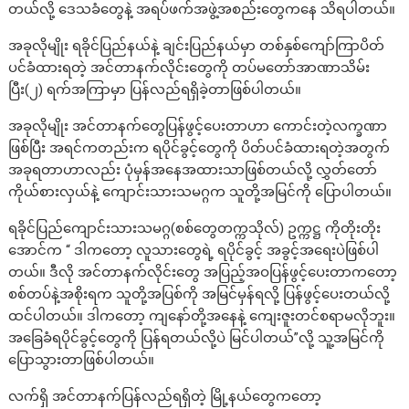
တယ်လို့ ဒေသခံတွေနဲ့ အရပ်ဖက်အဖွဲ့အစည်းတွေကနေ သိရပါတယ်။
အခုလိုမျိုး ရခိုင်ပြည်နယ်နဲ့ ချင်းပြည်နယ်မှာ တစ်နှစ်ကျော်ကြာပိတ်
ပင်ခံထားရတဲ့ အင်တာနက်လိုင်းတွေကို တပ်မတော်အာဏာသိမ်း
ပြီး(၂) ရက်အကြာမှာ ပြန်လည်ရရှိခဲ့တာဖြစ်ပါတယ်။
အခုလိုမျိုး အင်တာနက်တွေပြန်ဖွင့်ပေးတာဟာ ကောင်းတဲ့လက္ခဏာ
ဖြစ်ပြီး အရင်ကတည်းက ရပိုင်ခွင့်တွေကို ပိတ်ပင်ခံထားရတဲ့အတွက်
အခုရတာဟာလည်း ပုံမှန်အနေအထားသာဖြစ်တယ်လို့ လွှတ်တော်
ကိုယ်စားလှယ်နဲ့ ကျောင်းသားသမဂ္ဂက သူတို့အမြင်ကို ပြောပါတယ်။
ရခိုင်ပြည်ကျောင်းသားသမဂ္ဂ(စစ်တွေတက္ကသိုလ်) ဥက္ကဋ္ဌ ကိုတိုးတိုး
အောင်က “ ဒါကတော့ လူသားတွေရဲ့ ရပိုင်ခွင့် အခွင့်အရေးပဲဖြစ်ပါ
တယ်။ ဒီလို အင်တာနက်လိုင်းတွေ အပြည့်အဝပြန်ဖွင့်ပေးတာကတော့
စစ်တပ်နဲ့အစိုးရက သူတို့အပြစ်ကို အမြင်မှန်ရလို့ ပြန်ဖွင့်ပေးတယ်လို့
ထင်ပါတယ်။ ဒါကတော့ ကျနော်တို့အနေနဲ့ ကျေးဇူးတင်စရာမလိုဘူး။
အခြေခံရပိုင်ခွင့်တွေကို ပြန်ရတယ်လို့ပဲ မြင်ပါတယ်”လို့ သူ့အမြင်ကို
ပြောသွားတာဖြစ်ပါတယ်။
လက်ရှိ အင်တာနက်ပြန်လည်ရရှိတဲ့ မြို့နယ်တွေကတော့