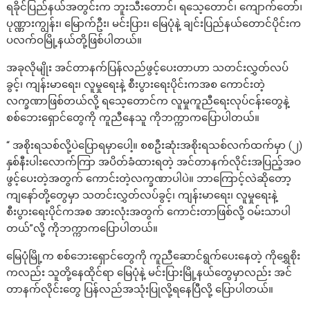
ရခိုင်ပြည်နယ်အတွင်းက ဘူးသီးတောင်၊ ရသေ့တောင်၊ ကျောက်တော်၊
ပုဏ္ဏားကျွန်း၊ မြောက်ဦး၊ မင်းပြား၊ မြေပုံနဲ့ ချင်းပြည်နယ်တောင်ပိုင်းက
ပလက်ဝမြို့နယ်တို့ဖြစ်ပါတယ်။
အခုလိုမျိုး အင်တာနက်ပြန်လည်ဖွင့်ပေးတာဟာ သတင်းလွှတ်လပ်
ခွင့်၊ ကျန်းမာရေး၊ လူမှုရေးနဲ့ စီးပွားရေးပိုင်းကအစ ကောင်းတဲ့
လက္ခဏာဖြစ်တယ်လို့ ရသေ့တောင်က လူမှုကူညီရေးလုပ်ငန်းတွေနဲ့
စစ်ဘေးရှောင်တွေကို ကူညီနေသူ ကိုဘက္ကာကပြောပါတယ်။
“ အစိုးရသစ်လို့ပဲပြောရမှာပေါ့။ စစဦးဆုံးအစိုးရသစ်လက်ထက်မှာ (၂)
နှစ်နီးပါးလောက်ကြာ အပိတ်ခံထားရတဲ့ အင်တာနက်လိုင်းအပြည့်အဝ
ဖွင့်ပေးတဲ့အတွက် ကောင်းတဲ့လက္ခဏာပါပဲ။ ဘာကြောင့်လဲဆိုတော့
ကျနော်တို့တွေမှာ သတင်းလွှတ်လပ်ခွင့်၊ ကျန်းမာရေး၊ လူမှုရေးနဲ့
စီးပွားရေးပိုင်ကအစ အားလုံးအတွက် ကောင်းတာဖြစ်လို့ ဝမ်းသာပါ
တယ်”လို့ ကိုဘက္ကာကပြောပါတယ်။
မြေပုံမြို့က စစ်ဘေးရှောင်တွေကို ကူညီဆောင်ရွက်ပေးနေတဲ့ ကိုရွှေစိုး
ကလည်း သူတို့နေထိုင်ရာ မြေပုံနဲ့ မင်းပြားမြို့နယ်တွေမှာလည်း အင်
တာနက်လိုင်းတွေ ပြန်လည်အသုံးပြုလို့ရနေပြီလို့ ပြောပါတယ်။