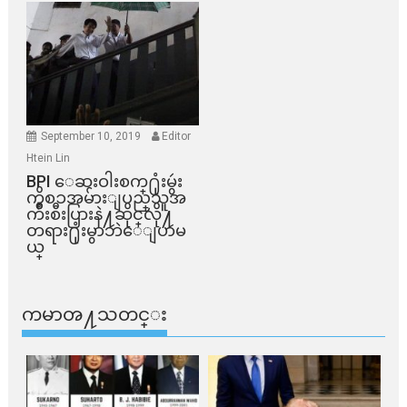
September 10, 2019
Editor
Htein Lin
BPI ​ေဆးဝါးစက္​႐ုံးမွဴး
ကိစၥအမ်ားျပည္​သူအ
က်ိဳးစီးပြားနဲ႔ဆိုင္​လို႔
တရား႐ုံးမွာဘဲေျပာမ
ယ္​
ကမာၻ႔သတင္း