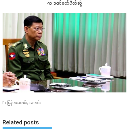
က ဒဏ်ခတ်ပိတ်ဆို့
,
မြန်မာသတင်း
သတင်း
Related posts