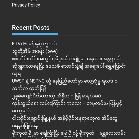
Privacy Policy
Recent Posts
KTV၊ Hi ခန်းနှင့် လူငယ်
သူတို့အိမ် အခန်း (၁၈၈)
စစ်ကိုင်းတိုင်းအတွင်း မြို့နယ်တချို့မှာ ရေဘေးအန္တရာယ်
ဆိုးရွားလာနေပြီး ဒေသခံ သောင်းနဲ့ချီ အရေးပေါ် ရွှေ့ပြောင်း
နေရ
UWSP နဲ့ NSPNC တို့ နေပြည်တော်မှာ တွေ့ဆုံမှု ရလဒ် ဝ
ဘက်က ထုတ်ပြန်
၂နှစ်​ကျော်ပိတ်ထားတဲ့ အိန္ဒိယ – မြန်မာနယ်စပ်
ကုန်သွယ်ရေး လမ်းကြောင်း ကလေး – တမူလမ်းမ ပြန်ဖွင့်
တော့မယ်
ငါးသိုင်းချောင်းမြို့နယ် အနိမ့်ပိုင်းနေရာတွေက အိမ်​တွေ
ရေနစ်မြုပ်နေ
မိုးကုတ်မြို့မှာ ရေကြီးပြီး မြေပြိုလို့ မိုးကုတ် – မန္တလေးလမ်း