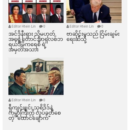
Editor Htein Lin
0
Editor Htein Lin
0
အင်ဒိုနီးရှား သို့မဟုတ်
ဗာဆိုင်းမှသည် ငြိမ်းချမ်း
အရှေ့တောင်အာရှလစ်ဘ
ရေးဆီသို့
ရယ်ဒီမိုကရေစီ ရဲ့
အမှတ်အသား
Editor Htein Lin
0
ရှီကျင့်ဖျင်၊ သုစိဒိဒ်နဲ့
ကမ္ဘာကြီးကို လှုပ်ခတ်စေ
တဲ့ “ထောင်ချောက်”