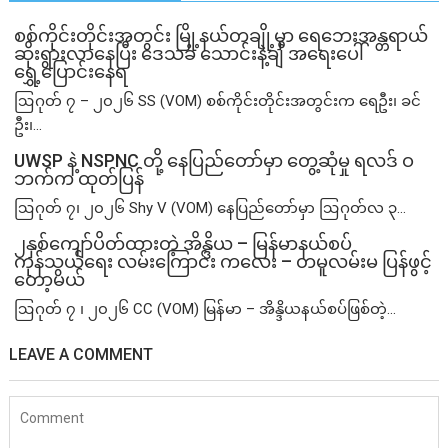
စစ်ကိုင်းတိုင်းအတွင်း မြို့နယ်တချို့မှာ ရေဘေးအန္တရာယ်
ဆိုးရွားလာနေပြီး ဒေသခံ သောင်းနဲ့ချီ အရေးပေါ်
ရွှေ့ပြောင်းနေရ
ဩဂုတ် ၇ – ၂၀၂၆ SS (VOM) စစ်ကိုင်းတိုင်းအတွင်းက ရေဦး၊ ခင်
ဦး၊...
UWSP နဲ့ NSPNC တို့ နေပြည်တော်မှာ တွေ့ဆုံမှု ရလဒ် ဝ
ဘက်က ထုတ်ပြန်
ဩဂုတ် ၇၊ ၂၀၂၆ Shy V (VOM) နေပြည်တော်မှာ ဩဂုတ်လ ၃...
၂နှစ်​ကျော်ပိတ်ထားတဲ့ အိန္ဒိယ – မြန်မာနယ်စပ်
ကုန်သွယ်ရေး လမ်းကြောင်း ကလေး – တမူလမ်းမ ပြန်ဖွင့်
တော့မယ်
ဩဂုတ် ၇ ၊ ၂၀၂၆ CC (VOM) မြန်မာ – အိန္ဒိယနယ်စပ်ဖြစ်တဲ့...
LEAVE A COMMENT