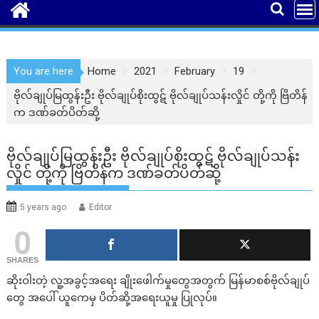
You are here
Home
2021
February
19
ဗိုလ်ချုပ်မြထွန်းဦး ဗိုလ်ချုပ်စိုးထွဋ် ဗိုလ်ချုပ်သန်းလှိုင် တို့ကို ဗြိတိန်
က ဒဏ်ခတ်ပိတ်ဆို့
ဗိုလ်ချုပ်မြထွန်းဦး ဗိုလ်ချုပ်စိုးထွဋ် ဗိုလ်ချုပ်သန်း
လှိုင် တို့ကို ဗြိတိန်က ဒဏ်ခတ်ပိတ်ဆို့
5 years ago
Editor
0
SHARES
ဆိုးဝါးတဲ့ လူ့အခွင့်အရေး ချိုးဖေါက်မှုတွေအတွက် မြန်မာစစ်ဗိုလ်ချုပ်
တွေ အပေါ် ယူကေမှ ပိတ်ဆို့အရေးယူမှု ပြုလုပ်။