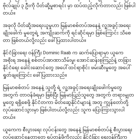
ဗိုလ်ချုပ် ၃ ဦးကို ပိတ်ဆို့မှုစာရင်း မှာ ထပ်ထည့်လိုက်တာလည်း ဖြစ်ပါ
တယ်။
အခုလို ပိတ်ဆို့အရေးယူမှုဟာ မြန်မာစစ်တပ်အနေနဲ့ လူ့အခွင့်အရေး
ချိုးဖေါက် မှုတွေရဲ့ အကျိုးဆက်ကို ရင်ဆိုင်ရမှာ ဖြစ်ကြောင်း သိစေ
တာ ဖြစ်တယ်လို့လည်း ဖေါ်ပြထားပါတယ်။
နိုင်ငံခြားရေး ဝန်ကြီး Dominic Raab က ဆက်ပြောရာမှာ ယူကေ
အစိုးရ အနေနဲ့ စစ်တပ်အာဏာသိမ်းမှု၊ အောင်ဆန်းစုကြည်နဲ့ တခြား
နိုင်ငံရေး ခေါင်းဆောင်တွေ အပေါ် ထင်ရာစိုင်း ဖမ်းဆီးမှုတွေ အပေါ်
ရှုတ်ချကြောင်း ဖေါ်ပြထားသည်။
မြန်မာစစ်တပ် အနေနဲ့ သူတို့ ရဲ့ လူ့အခွင့်အရေးချိုးဖေါက်မှုတွေ
အတွက် တာဝန်ခံရမှာ ဖြစ်ပြီး မြန်မာပြည်သူတွေ အတွက် တရားမျှတ
မှုတွေ ရရှိစေဖို့ နိုင်ငံတကာ မိတ်ဆွေနိုင်ငံများနဲ့ အတူ ကျွန်တော်တို့
လုပ်ဆောင်သွားမှာ ဖြစ်ပါတယ်လို့လည်း သူက ပြောကြားသွားပါ
တယ်။
ယူကေက စီးပွား‌‌ရေး လုပ်ငန်းတွေ အနေနဲ့ မြန်မာစစ်တပ်နဲ့ စီးပွားရေး
လုပ်ဆောင်နေတာတွေ ရပ်တန့်ဖို့ကိုလည်း နိုင်ငံခြား ရေးဝန်ကြီးက