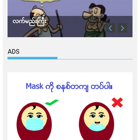
လက်မည်းကြီး
သ
ADS