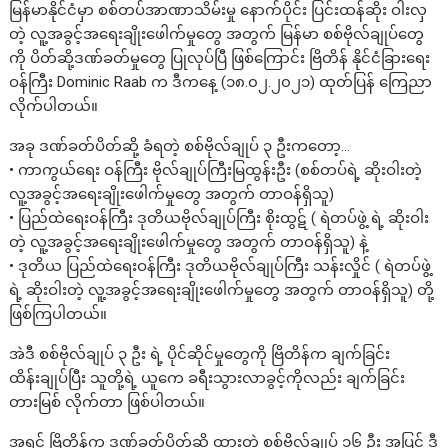
မြန်မာနိုင်ငံမှာ စစ်တပ်အာဏာသိမ်းမှု နောက်ပိုင်း ပြင်းထန်ဆိုး ဝါးလှ
တဲ့ လူ့အခွင့်အရေးချိုးဖေါက်မှုတွေ အတွက် မြန်မာ စစ်ဗိုလ်ချုပ်တွေ
ကို ပိတ်ဆို့ဒဏ်ခတ်မှုတွေ ပြုလုပ်ပြီ ဖြစ်ကြောင်း ဗြိတိန် နိုင်ငံခြားရေး
ဝန်ကြီး Dominic Raab က ဒီကနေ့ (၁၈.၀၂.၂၀၂၁) ထုတ်ပြန် ကြေညာ
လိုက်ပါတယ်။
အခု ဒဏ်ခတ်ပိတ်ဆို့ ခံရတဲ့ စစ်ဗိုလ်ချုပ် ၃ ဦးကတော့…
• ကာကွယ်ရေး ဝန်ကြီး ဗိုလ်ချုပ်ကြီးမြထွန်းဦး (စစ်တပ်ရဲ့ ဆိုးဝါးတဲ့
လူ့အခွင့်အရေးချိုးဖေါက်မှုတွေ အတွက် တာဝန်ရှိသူ)
• ပြည်ထဲရေးဝန်ကြီး ဒုတိယဗိုလ်ချုပ်ကြီး စိုးထွဋ် ( ရဲတပ်ဖွဲ့ ရဲ့ ဆိုးဝါး
တဲ့ လူ့အခွင့်အရေးချိုးဖေါက်မှုတွေ အတွက် တာဝန်ရှိသူ) နဲ့
• ဒုတိယ ပြည်ထဲရေးဝန်ကြီး ဒုတိယဗိုလ်ချုပ်ကြီး သန်းလှိုင် ( ရဲတပ်ဖွဲ့
ရဲ့ ဆိုးဝါးတဲ့ လူ့အခွင့်အရေးချိုးဖေါက်မှုတွေ အတွက် တာဝန်ရှိသူ) တို့
ဖြစ်ကြပါတယ်။
အဲဒီ စစ်ဗိုလ်ချုပ် ၃ ဦး ရဲ့ ပိုင်ဆိုင်မှုတွေကို ဗြိတိန်က ချက်ခြင်း
ထိန်းချုပ်ပြီး သူတို့ရဲ့ ယူကေ ခရီးသွားလာခွင့်ကိုလည်း ချက်ခြင်း
တားမြစ် လိုက်တာ ဖြစ်ပါတယ်။
အရင် ဗြိတိန်က ဒဏ်ခတ်ပိတ်ဆို့ ထားတဲ့ စစ်ဗိုလ်ချုပ် ၁၆ ဦး အပြင် ဒီ