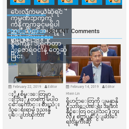
သူတွေက ဂရန်တွေချ
ပေးလိုက်မယ်ဆိုရင်
ကုမ္ပဏီဘက်က
ကန့်ကွက်ခွင့်မရှိပါ
ဘူး” ဆိုတဲ့ အမရပူရ
Photos Videos
RECENT
Comments
မြို့ပြဖွံ့ဖြိုးရေး
စီမံကိန်း ဒါရိုက်တာ
ဦးဇော်ရဲဝင်းနဲ့ တွေ့ဆုံ
ခြင်း
February 22, 2019
Editor
February 14, 2019
Editor
ႏို႔စိမ္းေတြမွာ
Htein Lin
ႏြားႏို႔တစက္မွ မပါဝ
ရိုဟင္ဂ်ာေတြကို ျမန္မာနို
င္ေၾကာင္း စားသံုး
င္ငံသားေပးေရး အျခား
သူေရးရာမွ ဒုညႊန္ခ်ဳ
နိုင္ငံေတြ ၀င္မပါသင္႔ဘူး
ပ္ေျပာၾကား
လို႔ စင္ကာပူနုိင္ငံျခားေ
ရး၀န္ၾကီးဆို