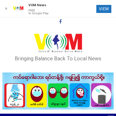
VOM News
✕
VIEW
FREE
In Google Play
Skip
to
content
Bringing Balance Back To Local News