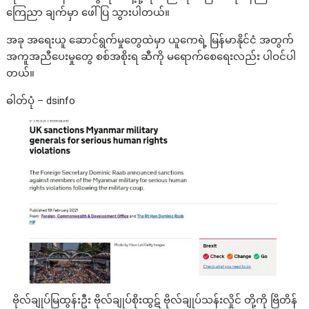
ကြေညာ ချက်မှာ ဖေါ်ပြ သွားပါတယ်။
အခု အရေးယူ ဆောင်ရွက်မှုတွေထဲမှာ ယူကေရဲ့ မြန်မာနိုင်ငံ အတွက်
အကူအညီပေးမှုတွေ စစ်အစိုးရ ဆီကို မရောက်စေ‌‌ရေးလည်း ပါဝင်ပါ
တယ်။
ဓါတ်ပုံ – dsinfo
ဗိုလ်ချုပ်မြထွန်းဦး ဗိုလ်ချုပ်စိုးထွဋ် ဗိုလ်ချုပ်သန်းလှိုင် တို့ကို ဗြိတိန်