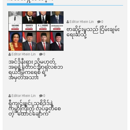
Editor Htein Lin
0
ဗာဆိုင်းမှသည် ငြိမ်းချမ်း
ရေးဆီသို့
Editor Htein Lin
0
အင်ဒိုနီးရှား သို့မဟုတ်
အရှေ့တောင်အာရှလစ်ဘ
ရယ်ဒီမိုကရေစီ ရဲ့
အမှတ်အသား
Editor Htein Lin
0
ရှီကျင့်ဖျင်၊ သုစိဒိဒ်နဲ့
ကမ္ဘာကြီးကို လှုပ်ခတ်စေ
တဲ့ “ထောင်ချောက်”