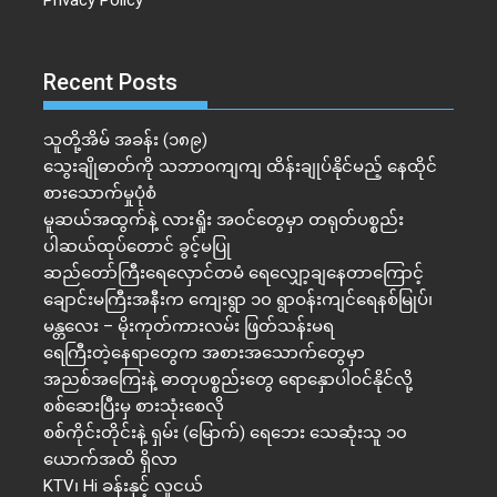
Privacy Policy
Recent Posts
သူတို့အိမ် အခန်း (၁၈၉)
သွေးချိုဓာတ်ကို သဘာဝကျကျ ထိန်းချုပ်နိုင်မည့် နေထိုင်
စားသောက်မှုပုံစံ
မူဆယ်အထွက်နဲ့ လားရှိုး အဝင်တွေမှာ တရုတ်ပစ္စည်း
ပါဆယ်ထုပ်တောင် ခွင့်မပြု
ဆည်တော်ကြီးရေလှောင်တမံ ရေလျှော့ချနေတာကြောင့်
ချောင်းမကြီးအနီးက ကျေးရွာ ၁၀ ရွာဝန်းကျင်ရေနစ်မြုပ်၊
မန္တလေး – မိုးကုတ်ကားလမ်း ဖြတ်သန်းမရ
ရေကြီးတဲ့​နေရာ​တွေက အစားအသောက်တွေမှာ
အညစ်အကြေးနဲ့ ဓာတုပစ္စည်းတွေ ရောနှောပါဝင်နိုင်လို့
စစ်ဆေးပြီးမှ စားသုံးစေလို
စစ်ကိုင်းတိုင်းနဲ့ ရှမ်း (မြောက်) ရေဘေး သေဆုံးသူ ၁၀
ယောက်အထိ ရှိလာ
KTV၊ Hi ခန်းနှင့် လူငယ်