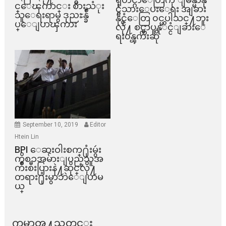
င္ေၾကာင္း စားသံုး
င္ငံသားေပးေရး အျခား
သူေရးရာမွ ဒုညႊန္ခ်ဳ
နိုင္ငံေတြ ၀င္မပါသင္႔ဘူး
ပ္ေျပာၾကား
လို႔ စင္ကာပူနုိင္ငံျခားေ
ရး၀န္ၾကီးဆို
September 10, 2019
Editor
Htein Lin
BPI ​ေဆးဝါးစက္​႐ုံးမွဴး
ကိစၥအမ်ားျပည္​သူအ
က်ိဳးစီးပြားနဲ႔ဆိုင္​လို႔
တရား႐ုံးမွာဘဲေျပာမ
ယ္​
ကမာၻ႔သတင္း