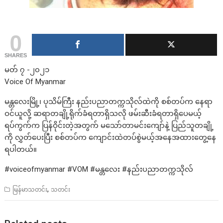
0
SHARES
မတ် ၇ -၂၀၂၁
Voice Of Myanmar
မန္တလေးမြို့၊ ပုသိမ်ကြီး နည်းပညာတက္ကသိုလ်ထဲကို စစ်တပ်က နေရာ
ဝင်ယူလို့ ဆရာတချို့ရိုက်ခံရတာရှိသလို ဖမ်းဆီးခံရတာရှိပေမယ့်
ရပ်ကွက်က ပြန်ဝိုင်းတဲ့အတွက် မသော်တာမင်းကျော်နဲ့ ပြည်သူတချို့
ကို လွှတ်ပေးပြီး စစ်တပ်က ကျောင်းထဲတပ်စွဲမယ့်အနေအထားတွေ့နေ
ရပါတယ်။
#voiceofmyanmar #VOM #မန္တလေး #နည်းပညာတက္ကသိုလ်
,
မြန်မာသတင်း
သတင်း