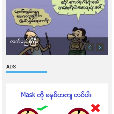
သတိ အိုမီခရွန်တဲ့
ADS