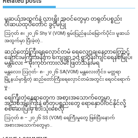
Related posts
မူဆယ်အထွက်နဲ့ လားရှိုး အဝင်တွေမှာ တရုတ်ပစ္စည်း
ပါဆယ်ထုပ်တောင် ခွင့်မပြု
ဩဂုတ် ၈၊ ၂၀၂၆ Shy V (VOM) ရှမ်းပြည်နယ်မြောက်ပိုင်း၊ မူဆယ်
အထွက်မှာ ပြီးခဲ့တဲ့...
ဆည်တော်ကြီးရေလှောင်တမံ ရေလျှော့ချနေတာကြောင့်
ချောင်းမကြီးအနီးက ကျေးရွာ ၁၀ ရွာဝန်းကျင်ရေနစ်မြုပ်၊
မန္တလေး – မိုးကုတ်ကားလမ်း ဖြတ်သန်းမရ
မန္တလေး၊ သြဂုတ်- ၈- ၂၀၂၆ SA(VOM) မန္တလေးတိုင်း၊ မတ္တရာ
မြို့နယ်မှာရှိတဲ့ ဆည်တော်ကြီးရေလှောင်တမံအတွင်း ရေဝင်ရောက်
မှု...
ရေကြီးတဲ့​နေရာ​တွေက အစားအသောက်တွေမှာ
အညစ်အကြေးနဲ့ ဓာတုပစ္စည်းတွေ ရောနှောပါဝင်နိုင်လို့
စစ်ဆေးပြီးမှ စားသုံးစေလို
ဩဂုတ် ၈ – ၂၀၂၆ SS (VOM) ရေကြီးမှုတွေ ဖြစ်ပြီးနောက်
အစားအသောက်တွေမှာ...