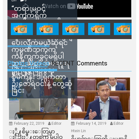
“တရားမဝင်
အကွက်ရိုက်
ရောင်းချမှုတွေကို
သက်ဆိုင်ရာတာဝန်ရှိ
သူတွေက ဂရန်တွေချ
ပေးလိုက်မယ်ဆိုရင်
ကုမ္ပဏီဘက်က
ကန့်ကွက်ခွင့်မရှိပါ
ဘူး” ဆိုတဲ့ အမရပူရ
Photos Videos
RECENT
Comments
မြို့ပြဖွံ့ဖြိုးရေး
စီမံကိန်း ဒါရိုက်တာ
ဦးဇော်ရဲဝင်းနဲ့ တွေ့ဆုံ
ခြင်း
February 22, 2019
Editor
February 14, 2019
Editor
ႏို႔စိမ္းေတြမွာ
Htein Lin
ႏြားႏို႔တစက္မွ မပါဝ
ရိုဟင္ဂ်ာေတြကို ျမန္မာနို