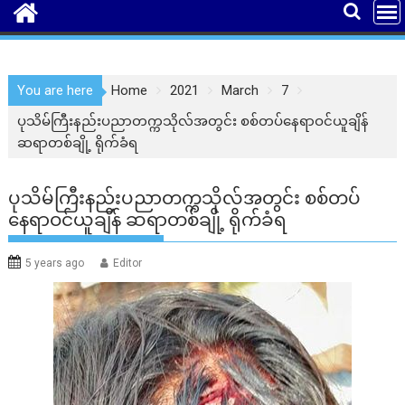
You are here
Home
2021
March
7
ပုသိမ်ကြီးနည်းပညာတက္ကသိုလ်အတွင်း စစ်တပ်နေရာဝင်ယူချိန်
ဆရာတစ်ချို့ ရိုက်ခံရ
ပုသိမ်ကြီးနည်းပညာတက္ကသိုလ်အတွင်း စစ်တပ်
နေရာဝင်ယူချိန် ဆရာတစ်ချို့ ရိုက်ခံရ
5 years ago
Editor