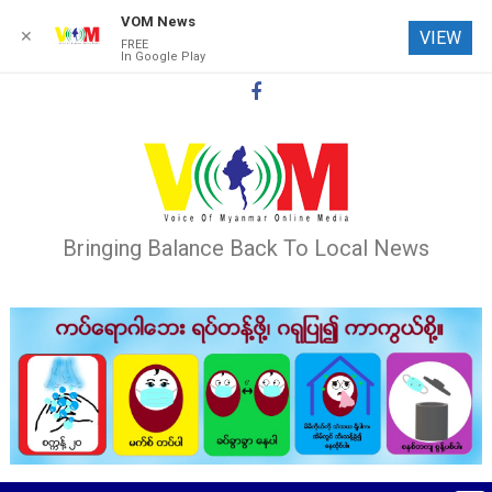
VOM News
✕
VIEW
FREE
In Google Play
Skip
to
content
Bringing Balance Back To Local News