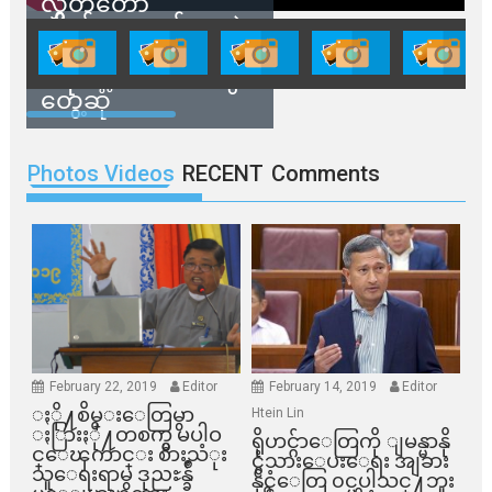
လွှတ်တော်
ကိုယ်စားလှယ်တွေနဲ့
နေအိမ်တွေဖျက်သိမ်း
ခံရမယ့် ဒေသခံတွေ
တွေ့ဆုံ
Photos Videos
RECENT
Comments
February 22, 2019
Editor
February 14, 2019
Editor
ႏို႔စိမ္းေတြမွာ
Htein Lin
ႏြားႏို႔တစက္မွ မပါဝ
ရိုဟင္ဂ်ာေတြကို ျမန္မာနို
င္ေၾကာင္း စားသံုး
င္ငံသားေပးေရး အျခား
သူေရးရာမွ ဒုညႊန္ခ်ဳ
နိုင္ငံေတြ ၀င္မပါသင္႔ဘူး