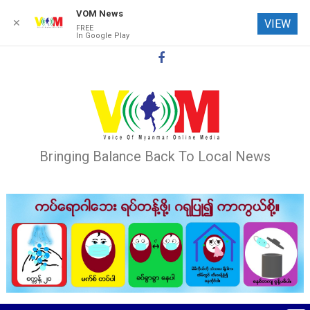
VOM News
✕
VIEW
FREE
In Google Play
Skip
to
content
Bringing Balance Back To Local News