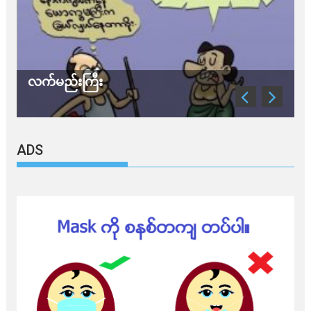
လက်မည်းကြီး
သ
ADS