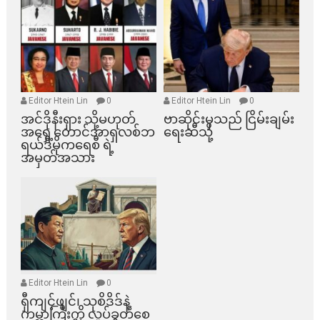
Editor Htein Lin
0
Editor Htein Lin
0
အင်ဒိုနီးရှား သို့မဟုတ်
ဗာဆိုင်းမှသည် ငြိမ်းချမ်း
အရှေ့တောင်အာရှလစ်ဘ
ရေးဆီသို့
ရယ်ဒီမိုကရေစီ ရဲ့
အမှတ်အသား
Editor Htein Lin
0
ရှီကျင့်ဖျင်၊ သုစိဒိဒ်နဲ့
ကမ္ဘာကြီးကို လှုပ်ခတ်စေ