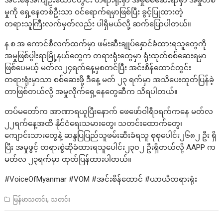
အင်းစိန်အကျဉ်းထောင်တွင်း တရားရုံးမှာ အမှုစစ်ဆေးရာမှာ အမှုတစ်
မှုကို ရှေ့နေတစ်ဦးသာ ဝင်ရောက်ရမှာဖြစ်ပြီး ခွင့်ပြုထားတဲ့
တရားသူကြီးလက်မှတ်လည်း ပါရှိမယ်လို့ ဆက်ပြောပါတယ်။
န.စ.အ ကောင်စီလက်ထက်မှာ ဖမ်းဆီးချုပ်နှောင်ခံထားရသူတွေကို
အမှုဖြစ်ပွါးရာမြို့နယ်တွေက တရားရုံးတွေမှာ ရုံးထုတ်စစ်ဆေးရမှာ
ဖြစ်ပေမယ့် မတ်လ၂၄ရက်နေ့မှစတင်ပြီး အင်းစိန်ထောင်တွင်း
တရားရုံးမှာသာ စစ်ဆေးဖို့ ဒီနေ့ မတ် ၂၃ ရက်မှာ အသိပေးထုတ်ပြန်ခဲ့
တာဖြစ်တယ်လို့ အမှုလိုက်ရှေ့နေတွေဆီက သိရပါတယ်။
တပ်မတော်က အာဏာရယူပြီးနောက် ဖေဖော်ဝါရီ၁ရက်ကနေ မတ်လ
၂၂ရက်နေ့အထိ နိုင်ငံရေးသမားတွေ၊ သတင်းထောက်တွေ၊
ကျောင်းသားတွေနဲ့ ဆန္ဒပြပြည်သူဖမ်းဆီးခံရသူ စုစုပေါင်း၂၆၈၂ ဦး ရှိ
ပြီး အမှုဖွင့် တရားစွဲဆိုခံထားရသူပေါင်း၂၃၀၂ ဦးရှိတယ်လို့ AAPP က
မတ်လ ၂၃ရက်မှာ ထုတ်ပြန်ထားပါတယ်။
#VoiceOfMyanmar #VOM #အင်းစိန်ထောင် #ယာယီတရားရုံး
,
မြန်မာသတင်း
သတင်း