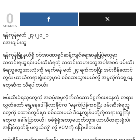
0
SHARES
ရန်ကုန်၊မတ် ၂၃ ၊၂၀၂၁
အေးချမ်းသူ
ရန်ကုန်မြို့နယ်ရှိ စစ်အာဏာရှင်ဆန့်ကျင်ရေးဆန္ဒပြပွဲတွေမှာ
သတင်းရယူရင်းဖမ်းဆီးခံရတဲ့ သတင်းသမားတွေအပါအဝင် ဖမ်းဆီး
ခံရသူတွေအားလုံးကို မနက်ဖန် မတ် ၂၄ ရက်ကစပြီး အင်းစိန်ထောင်
တွင်း ယာယီတရားရုံးတွေမှာပဲ စစ်ဆေးသွားမယ်လို့ အမှုလိုက်ရှေ့နေ
တွေဆီက သိရပါတယ်။
ဖမ်းဆီးခံရသူတွေကို အခမဲ့အမှုလိုက်လံဆောင်ရွက်ပေးနေတဲ့ တရား
လွှတ်တော် ရှေ့နေဒေါ်နီလာခိုင်က “မနက်ဖြန်ကစပြီး ဖမ်းဆီးခံရသူ
တွေကို ထောင်တွင်းမှာ စစ်ဆေးမယ် ဒီနေ့ကျွန်မတို့ကိုတရားသူကြီး
တွေက ခေါ်ပြောတယ်။ စစ်ခုံရုံးတော့မဟုတ်ဘူး။ ယာယီတရားရုံးပဲ၊
အပြင်ထုတ်ဖို့ မလွယ်လို့” လို့ VOMကို ပြောပါတယ်။