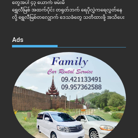
တွေအပါ ၄၃ ယောက် ဖမ်းမိ
ရွှေလီမြစ် အထက်ပိုင်း တရုတ်ဘက် ရေပိုလွှဲက​ရေလွှတ်နေ
လို့ ရွှေလီမြစ်တလျှောက် ဒေသခံတွေ သတိထားဖို့ အသိပေး
Ads