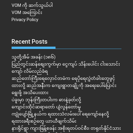
VOM ကို ဆက်သွယ်ပါ
VOM အကြောင်း
Privacy Policy
Recent Posts
သူတို့အိမ် အခန်း (၁၈၆)
ပြည်တွင်းဆန်စျေးကွက်မှာ ငွေကျပ် သိန်းပေါင်း ငါး​သောင်း
ကျော် လိမ်လည်ခံရ
ဆည်တော်ကြီးရေလှောင်တမံက ရေပိုရေလွှဲတံခါးတွေဖွင့်
ထားလို့ ဆည်အနီးက ကျေးရွာတချို့ကို အရေးပေါ်ပြောင်း
ရွေးဖို့ အသိပေးထား
ပဲခူးမှာ ဘုန်းကြီးတပါးက ဓားနဲ့ခုတ်လို့
ကျောင်းထိုင်ဆရာတော် ပျံလွန်တော်မူ
ကျုံပျော်မြို့နယ်က ရထားသံလမ်းပေါ် ရေကျော်နေလို့
ရထားခရီးစဉ်တွေ ယာယီဖျက်သိမ်း
နားရိုင်ရွာ ကျားဖြန့်စခန်း အစိုးရတပ်ဝင်စီး၊ တရုတ်နိုင်ငံသား