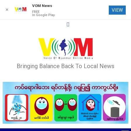
VOM News
✕
VIEW
FREE
In Google Play
Skip
to
content
Bringing Balance Back To Local News