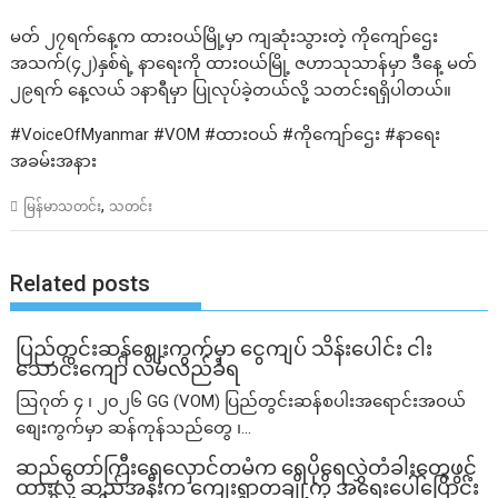
မတ် ၂၇ရက်နေ့က ထားဝယ်မြို့မှာ ကျဆုံးသွားတဲ့ ကိုကျော်ဌေး
အသက်(၄၂)နှစ်ရဲ့ နာရေးကို ထားဝယ်မြို့ ဇဟာသုသာန်မှာ ဒီနေ့ မတ်
၂၉ရက် နေ့လယ် ၁နာရီမှာ ပြုလုပ်ခဲ့တယ်လို့ သတင်းရရှိပါတယ်။
#VoiceOfMyanmar #VOM #ထားဝယ် #ကိုကျော်ဌေး #နာရေး
အခမ်းအနား
,
မြန်မာသတင်း
သတင်း
Related posts
ပြည်တွင်းဆန်စျေးကွက်မှာ ငွေကျပ် သိန်းပေါင်း ငါး​
သောင်းကျော် လိမ်လည်ခံရ
ဩဂုတ် ၄ ၊ ၂၀၂၆ GG (VOM) ပြည်တွင်းဆန်စပါးအရောင်းအဝယ်
စျေးကွက်မှာ ဆန်ကုန်သည်တွေ ၊...
ဆည်တော်ကြီးရေလှောင်တမံက ရေပိုရေလွှဲတံခါးတွေဖွင့်
ထားလို့ ဆည်အနီးက ကျေးရွာတချို့ကို အရေးပေါ်ပြောင်း