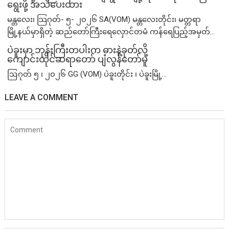
ရွေးဖို့ အသိပေးထား
မန္တလေး၊ သြဂုတ်- ၅- ၂၀၂၆ SA(VOM) မန္တလေးတိုင်း၊ မတ္တရာ
မြို့နယ်မှာရှိတဲ့ ဆည်တော်ကြီးရေလှောင်တမံ ကန်ရေပြည့်အမှတ်...
ပဲခူးမှာ ဘုန်းကြီးတပါးက ဓားနဲ့ခုတ်လို့
ကျောင်းထိုင်ဆရာတော် ပျံလွန်တော်မူ
ဩဂုတ် ၅ ၊ ၂၀၂၆ GG (VOM) ပဲခူးတိုင်း ၊ ပဲခူးမြို့...
LEAVE A COMMENT