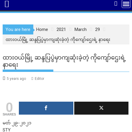
You are here
Home
2021
March
29
ထားဝယ်မြို့ ဆန္ဒပြပွဲမှာကျဆုံးခဲ့တဲ့ ကိုကျော်ဌေးရဲ့ နာရေး
ထားဝယ်မြို့ ဆန္ဒပြပွဲမှာကျဆုံးခဲ့တဲ့ ကိုကျော်ဌေးရဲ့
နာရေး
5 years ago
Editor
0
SHARES
မတ် ၂၉-၂၀၂၁
STY