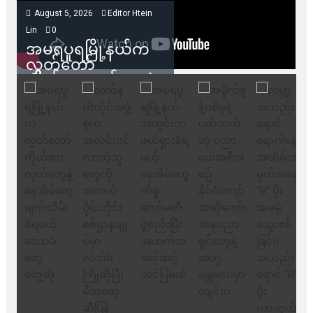
August 5, 2026
Editor Htein
Lin
0
အမရပူရမြို့နယ်က
လွှတ်တော်
ကိုယ်စားလှယ်တွေနဲ့
နေအိမ်တွေဖျက်သိမ်း
ခံရမယ့် ဒေသခံတွေ
တွေ့ဆုံ