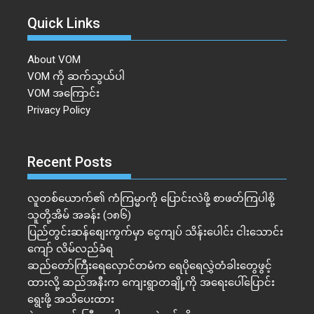
Quick Links
About VOM
VOM ကို ဆက်သွယ်ပါ
VOM အကြောင်း
Privacy Policy
Recent Posts
လူတစ်ယောက်၏ ကံကြမ္မာကို ပြောင်းလဲဖို့ စာဖတ်ကြပါစို့
သူတို့အိမ် အခန်း (၁၈၆)
ပြည်တွင်းဆန်စျေးကွက်မှာ ငွေကျပ် သိန်းပေါင်း ငါး​သောင်း
ကျော် လိမ်လည်ခံရ
ဆည်တော်ကြီးရေလှောင်တမံက ရေပိုရေလွှဲတံခါးတွေဖွင့်
ထားလို့ ဆည်အနီးက ကျေးရွာတချို့ကို အရေးပေါ်ပြောင်း
ရွေးဖို့ အသိပေးထား