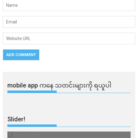
mobile app ​​ကနေ ​​သတင်းများကို ရယူပါ
Slider!
ကြီး
သတိ အိုမီခရွန်တ