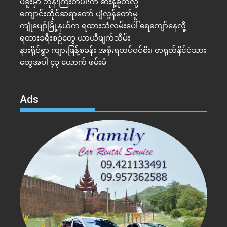
ပဲခူးမှာ ဘုန်းကြီးတပါးက ဓားနဲ့ခုတ်လို့
ကျောင်းထိုင်ဆရာတော် ပျံလွန်တော်မူ
ကျုံပျော်မြို့နယ်က ရထားသံလမ်းပေါ် ရေကျော်နေလို့
ရထားခရီးစဉ်တွေ ယာယီဖျက်သိမ်း
နားရိုင်ရွာ ကျားဖြန့်စခန်း အစိုးရတပ်ဝင်စီး၊ တရုတ်နိုင်ငံသား
တွေအပါ ၄၃ ယောက် ဖမ်းမိ
Ads