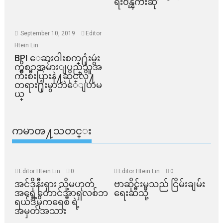
ရး၀န္ၾကီးဆို
September 10, 2019
Editor
Htein Lin
BPI ​ေဆးဝါးစက္​႐ုံးမွဴး
ကိစၥအမ်ားျပည္​သူအ
က်ိဳးစီးပြားနဲ႔ဆိုင္​လို႔
တရား႐ုံးမွာဘဲေျပာမ
ယ္​
ကမာၻ႔သတင္း
Editor Htein Lin
0
Editor Htein Lin
0
အင်ဒိုနီးရှား သို့မဟုတ်
ဗာဆိုင်းမှသည် ငြိမ်းချမ်း
အရှေ့တောင်အာရှလစ်ဘ
ရေးဆီသို့
ရယ်ဒီမိုကရေစီ ရဲ့
အမှတ်အသား