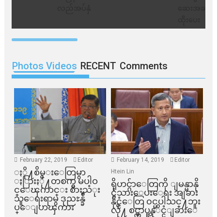
Photos Videos
RECENT
Comments
February 22, 2019
Editor
February 14, 2019
Editor
ႏို႔စိမ္းေတြမွာ
Htein Lin
ႏြားႏို႔တစက္မွ မပါဝ
ရိုဟင္ဂ်ာေတြကို ျမန္မာနို
င္ေၾကာင္း စားသံုး
င္ငံသားေပးေရး အျခား
သူေရးရာမွ ဒုညႊန္ခ်ဳ
နိုင္ငံေတြ ၀င္မပါသင္႔ဘူး
ပ္ေျပာၾကား
လို႔ စင္ကာပူနုိင္ငံျခားေ