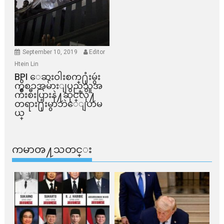
September 10, 2019
Editor
Htein Lin
BPI ​ေဆးဝါးစက္​႐ုံးမွဴး
ကိစၥအမ်ားျပည္​သူအ
က်ိဳးစီးပြားနဲ႔ဆိုင္​လို႔
တရား႐ုံးမွာဘဲေျပာမ
ယ္​
ကမာၻ႔သတင္း