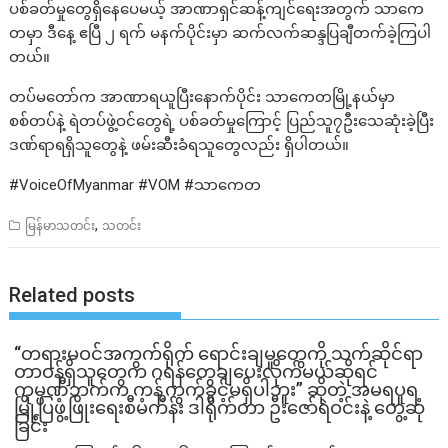
ပစ်ခတ်မှုတွေရှိနေပေမယ့် အာဏာရှင်ဆန့်ကျင်ရေးအတွက် သာကေ
တမှာ ဒီနေ့ ဧပြီ ၂ ရက် မနက်ပိုင်းမှာ ဆက်လက်ဆန္ဒပြချီတက်ခဲ့ကြပါ
တယ်။
တပ်မတော်က အာဏာရယူပြီးနောက်ပိုင်း သာကေတမြို့နယ်မှာ
စစ်တပ်နဲ့ ရဲတပ်ဖွဲ့ဝင်တွေရဲ့ ပစ်ခတ်မှုကြောင့် ပြည်သူ၇ဦးသေဆုံးခဲ့ပြီး
ဒဏ်ရာရရှိသူတွေနဲ့ ဖမ်းဆီးခံရသူတွေလည်း ရှိပါတယ်။
#VoiceOfMyanmar #VOM #သာကေတ
,
မြန်မာသတင်း
သတင်း
Related posts
“တရားမဝင်အကွက်ရိုက် ရောင်းချမှုတွေကို သက်ဆိုင်ရာ
တာဝန်ရှိသူတွေက ဂရန်တွေချပေးလိုက်မယ်ဆိုရင်
ကုမ္ပဏီဘက်က ကန့်ကွက်ခွင့်မရှိပါဘူး” ဆိုတဲ့ အမရပူရ
မြို့ပြဖွံ့ဖြိုးရေးစီမံကိန်း ဒါရိုက်တာ ဦးဇော်ရဲဝင်းနဲ့ တွေ့ဆုံ
ခြင်း