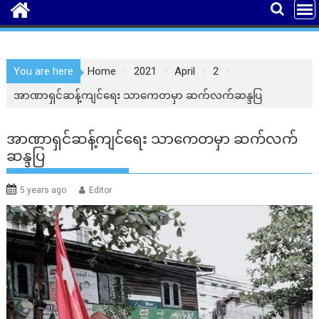
You are here
Home
2021
April
2
အာဏာရှင်ဆန့်ကျင်ရေး သာကေတမှာ ဆက်လက်ဆန္ဒပြ
အာဏာရှင်ဆန့်ကျင်ရေး သာကေတမှာ ဆက်လက်
ဆန္ဒပြ
5 years ago
Editor