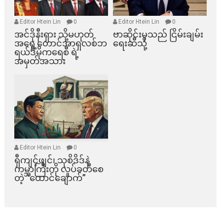
Editor Htein Lin
0
Editor Htein Lin
0
အင်ဒိုနီးရှား သို့မဟုတ်
ဗာဆိုင်းမှသည် ငြိမ်းချမ်း
အရှေ့တောင်အာရှလစ်ဘ
ရေးဆီသို့
ရယ်ဒီမိုကရေစီ ရဲ့
အမှတ်အသား
Editor Htein Lin
0
ရှီကျင့်ဖျင်၊ သုစိဒိဒ်နဲ့
ကမ္ဘာကြီးကို လှုပ်ခတ်စေ
တဲ့ “ထောင်ချောက်”