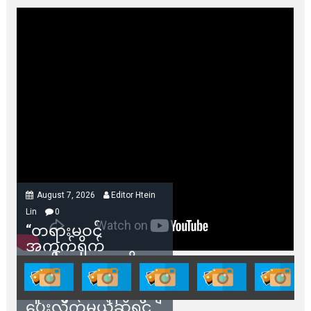
August 7, 2026
Editor Htein
Lin
0
“တရားမဝင်
အကွက်ရိုက်
ရောင်းချမှုတွေကို
သက်ဆိုင်ရာတာဝန်ရှိ
သူတွေက ဂရန်တွေချ
ပေးလိုက်မယ်ဆိုရင်