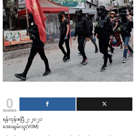
0
SHARES
ရန်ကုန်၊ဧပြီ ၂-၂၀၂၁
အေးချမ်းသူ(VOM)