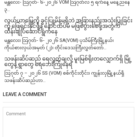
မန္တလေး- သြဂုတ်- ၆-၂၀၂၆ VOM သြဂုတ်လ ၅ ရက်နေ့ မနေ့ညနေ
၃...
လယ်ယာမြေကို ခွင့်ပြုမိန့်မရှိဘဲ အခြားနည်းအသုံးပြုခြင်း
ကို ဖြေရှင်းနိုင်ဖို့နဲ့ နောင်ထပ်မံ မဖြစ်ပွားစေဖို့အတွက်
ထိန်းချုပ်ဆောင်ရွက်နေ
မန္တလေး၊ သြဂုတ်- ၆- ၂၀၂၆ SA(VOM) ပုသိမ်ကြီးမြို့နယ်၊
ကိုယ်စားလှယ်အမှတ် (၂)၊ တိုင်းဒေသကြီးလွှတ်တော်...
သဖန်းဆိပ်ဆည် ရေလွှတ်ချလို့ မူးမြစ်ရိုးတလျှောက်ရှိ မြို့
တွေနဲ့ ရွာတွေ ရေဘေးကြုံနေရ
ဩဂုတ် ၇ – ၂၀၂၆ SS (VOM) စစ်ကိုင်းတိုင်း၊ ကျွန်းလှမြို့နယ်ရှိ
သဖန်းဆိပ်ဆည်ဟာ...
LEAVE A COMMENT