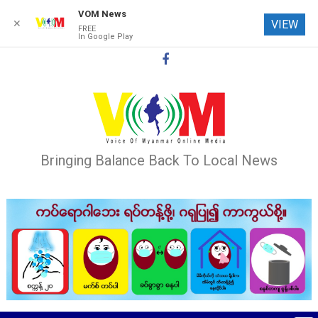
VOM News
✕
VIEW
FREE
In Google Play
Skip
to
content
Bringing Balance Back To Local News