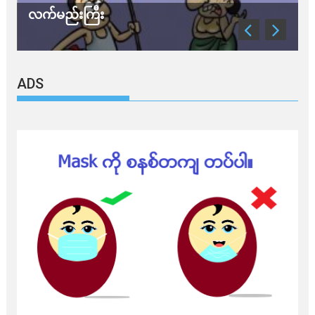
လက်မည်းကြီး
သ
ADS