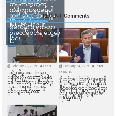
ကုမ္ပဏီဘက်က
ကန့်ကွက်ခွင့်မရှိပါ
ဘူး” ဆိုတဲ့ အမရပူရ
Photos Videos
RECENT
Comments
မြို့ပြဖွံ့ဖြိုးရေး
စီမံကိန်း ဒါရိုက်တာ
ဦးဇော်ရဲဝင်းနဲ့ တွေ့ဆုံ
ခြင်း
February 22, 2019
Editor
February 14, 2019
Editor
ႏို႔စိမ္းေတြမွာ
Htein Lin
ႏြားႏို႔တစက္မွ မပါဝ
ရိုဟင္ဂ်ာေတြကို ျမန္မာနို
င္ေၾကာင္း စားသံုး
င္ငံသားေပးေရး အျခား
သူေရးရာမွ ဒုညႊန္ခ်ဳ
နိုင္ငံေတြ ၀င္မပါသင္႔ဘူး
ပ္ေျပာၾကား
လို႔ စင္ကာပူနုိင္ငံျခားေ
ရး၀န္ၾကီးဆို