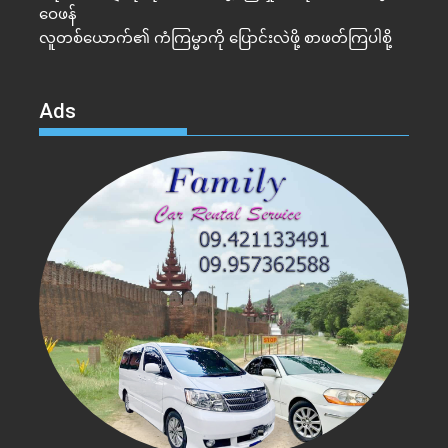
ဝေဖန်
လူတစ်ယောက်၏ ကံကြမ္မာကို ပြောင်းလဲဖို့ စာဖတ်ကြပါစို့
Ads