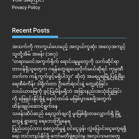
VOM အကြောင်း
Privacy Policy
Recent Posts
အသက်ကို ကာကွယ်ပေးမည့် အလွယ်ကူဆုံး အလေ့အကျင့်
သူတို့အိမ် အခန်း (၁၈၇)
“တရားမဝင်အကွက်ရိုက် ရောင်းချမှုတွေကို သက်ဆိုင်ရာ
တာဝန်ရှိသူတွေက ဂရန်တွေချပေးလိုက်မယ်ဆိုရင် ကုမ္ပဏီ
ဘက်က ကန့်ကွက်ခွင့်မရှိပါဘူး” ဆိုတဲ့ အမရပူရမြို့ပြဖွံ့ဖြိုး
ရေးစီမံကိန်း ဒါရိုက်တာ ဦးဇော်ရဲဝင်းနဲ့ တွေ့ဆုံခြင်း
လယ်ယာမြေကို ခွင့်ပြုမိန့်မရှိဘဲ အခြားနည်းအသုံးပြုခြင်း
ကို ဖြေရှင်းနိုင်ဖို့နဲ့ နောင်ထပ်မံ မဖြစ်ပွားစေဖို့အတွက်
ထိန်းချုပ်ဆောင်ရွက်နေ
သဖန်းဆိပ်ဆည် ရေလွှတ်ချလို့ မူးမြစ်ရိုးတလျှောက်ရှိ မြို့
တွေနဲ့ ရွာတွေ ရေဘေးကြုံနေရ
ပြည်ပလုပ်သား စေလွှတ်မှုနဲ့ ဝင်ငွေခွန်၊ လွှဲပြောင်းငွေတွေရရှိ
ရေး တင်းကျပ်နိုင်ဖို့ ကော်မတီဖွဲ့စည်းမှု အလုပ်သမားတွေ