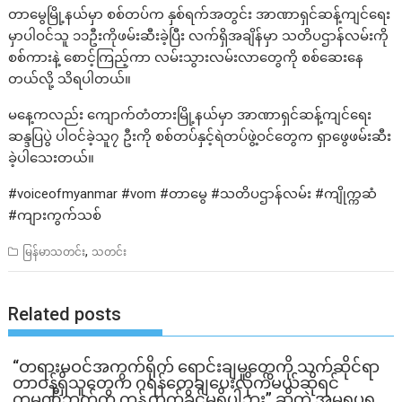
တာမွေမြို့နယ်မှာ စစ်တပ်က နှစ်ရက်အတွင်း အာဏာရှင်ဆန့်ကျင်ရေး
မှာပါဝင်သူ ၁၁ဦးကိုဖမ်းဆီးခဲ့ပြီး လက်ရှိအချိန်မှာ သတိပဌာန်လမ်းကို
စစ်ကားနဲ့ စောင့်ကြည့်ကာ လမ်းသွားလမ်းလာတွေကို စစ်ဆေးနေ
တယ်လို့ သိရပါတယ်။
မနေ့ကလည်း ကျောက်တံတားမြို့နယ်မှာ အာဏာရှင်ဆန့်ကျင်ရေး
ဆန္ဒပြပွဲ ပါဝင်ခဲ့သူ၇ ဦးကို စစ်တပ်နှင့်ရဲတပ်ဖွဲ့ဝင်တွေက ရှာဖွေဖမ်းဆီး
ခဲ့ပါသေးတယ်။
#voiceofmyanmar #vom #တာမွေ #သတိပဌာန်လမ်း #ကျိုက္ကဆံ
#ကျားကွက်သစ်
,
မြန်မာသတင်း
သတင်း
Related posts
“တရားမဝင်အကွက်ရိုက် ရောင်းချမှုတွေကို သက်ဆိုင်ရာ
တာဝန်ရှိသူတွေက ဂရန်တွေချပေးလိုက်မယ်ဆိုရင်
ကုမ္ပဏီဘက်က ကန့်ကွက်ခွင့်မရှိပါဘူး” ဆိုတဲ့ အမရပူရ