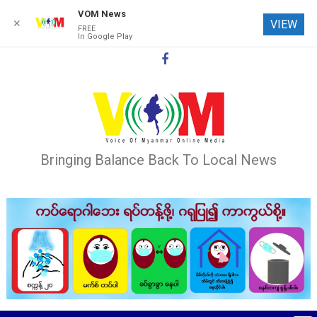
VOM News
✕
VIEW
FREE
In Google Play
Skip
to
content
Bringing Balance Back To Local News