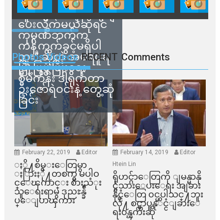
သက်ဆိုင်ရာတာဝန်ရှိ
သူတွေက ဂရန်တွေချ
ပေးလိုက်မယ်ဆိုရင်
ကုမ္ပဏီဘက်က
ကန့်ကွက်ခွင့်မရှိပါ
ဘူး” ဆိုတဲ့ အမရပူရ
Photos Videos
RECENT
Comments
မြို့ပြဖွံ့ဖြိုးရေး
စီမံကိန်း ဒါရိုက်တာ
ဦးဇော်ရဲဝင်းနဲ့ တွေ့ဆုံ
ခြင်း
February 22, 2019
Editor
February 14, 2019
Editor
ႏို႔စိမ္းေတြမွာ
Htein Lin
ႏြားႏို႔တစက္မွ မပါဝ
ရိုဟင္ဂ်ာေတြကို ျမန္မာနို
င္ေၾကာင္း စားသံုး
င္ငံသားေပးေရး အျခား
သူေရးရာမွ ဒုညႊန္ခ်ဳ
နိုင္ငံေတြ ၀င္မပါသင္႔ဘူး
ပ္ေျပာၾကား
လို႔ စင္ကာပူနုိင္ငံျခားေ
ရး၀န္ၾကီးဆို