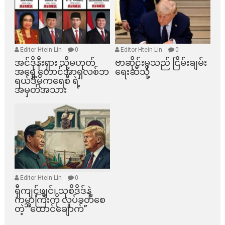
Editor Htein Lin
0
Editor Htein Lin
0
အင်ဒိုနီးရှား သို့မဟုတ်
ဗာဆိုင်းမှသည် ငြိမ်းချမ်း
အရှေ့တောင်အာရှလစ်ဘ
ရေးဆီသို့
ရယ်ဒီမိုကရေစီ ရဲ့
အမှတ်အသား
Editor Htein Lin
0
ရှီကျင့်ဖျင်၊ သုစိဒိဒ်နဲ့
ကမ္ဘာကြီးကို လှုပ်ခတ်စေ
တဲ့ “ထောင်ချောက်”