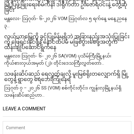
မြို့ပြဖွံ့ဖြိုးရေးစီမံကိန်း ဒါရိုက်တာ ဦးဇော်ရဲဝင်းနဲ့ တွေ့ဆုံ
ခြင်း
မန္တလေး- သြဂုတ်- ၆-၂၀၂၆ VOM သြဂုတ်လ ၅ ရက်နေ့ မနေ့ညနေ
၃...
လယ်ယာမြေကို ခွင့်ပြုမိန့်မရှိဘဲ အခြားနည်းအသုံးပြုခြင်း
ကို ဖြေရှင်းနိုင်ဖို့နဲ့ နောင်ထပ်မံ မဖြစ်ပွားစေဖို့အတွက်
ထိန်းချုပ်ဆောင်ရွက်နေ
မန္တလေး၊ သြဂုတ်- ၆- ၂၀၂၆ SA(VOM) ပုသိမ်ကြီးမြို့နယ်၊
ကိုယ်စားလှယ်အမှတ် (၂)၊ တိုင်းဒေသကြီးလွှတ်တော်...
သဖန်းဆိပ်ဆည် ရေလွှတ်ချလို့ မူးမြစ်ရိုးတလျှောက်ရှိ မြို့
တွေနဲ့ ရွာတွေ ရေဘေးကြုံနေရ
ဩဂုတ် ၇ – ၂၀၂၆ SS (VOM) စစ်ကိုင်းတိုင်း၊ ကျွန်းလှမြို့နယ်ရှိ
သဖန်းဆိပ်ဆည်ဟာ...
LEAVE A COMMENT