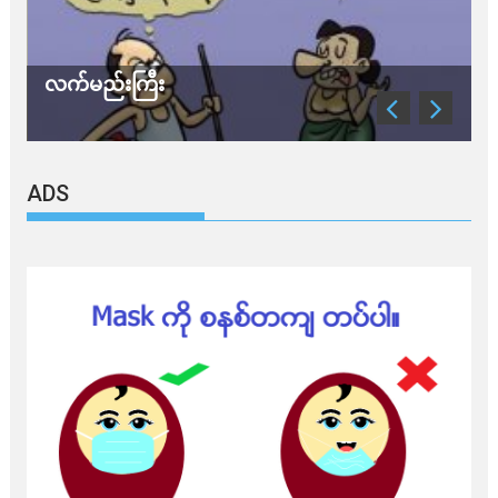
လက်မည်းကြီး
သ
ADS