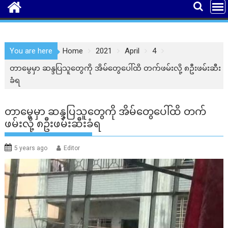
You are here
Home
2021
April
4
တာမွေမှာ ဆန္ဒပြသူတွေကို အိမ်တွေပေါ်ထိ တက်ဖမ်းလို့ ၈ဦးဖမ်းဆီး
ခံရ
တာမွေမှာ ဆန္ဒပြသူတွေကို အိမ်တွေပေါ်ထိ တက်
ဖမ်းလို့ ၈ဦးဖမ်းဆီးခံရ
5 years ago
Editor