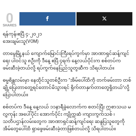
0
SHARES
ရန်ကုန်၊ဧပြီ ၄-၂၀၂၁
အေးချမ်းသူ(VOM)
တာမွေမြို့နယ် ကျောက်မြောင်းကြီးရပ်ကွက်မှာ အာဏာရှင်ဆန့်ကျင်
ရေး ပါဝင်သူ ၈ဦးကို ဒီနေ့ ဧပြီ ၄ရက် နေ့လယ်ပိုင်းက စစ်တပ်က
ဖမ်းဆီးခဲ့တယ်လို့ ရပ်ကွက်နေပြည်သူတွဆီက သိရပါတယ်။
ဓမ္မစိန္တလမ်းမှာ နေထိုင်သူတစ်ဦးက “အိမ်ပေါ်ထိကို တက်ဖမ်းတာ တစ်
ချို့ပြေးတာတွေ့ရင်တောင်မိသွားရင် ရိုက်တာနှက်တာတွေရှိတယ်”လို့
ပြောပါတယ်။
စစ်တပ်က ဒီနေ့ နေ့လယ် ၁၁နာရီခွဲလောက်က စတင်ပြီး ဣစာသယ မ
လွှကုန်း အပေါ်ပိုင်း အောက်ပိုင်း ကျိုက္ကဆံ ၊ကျားကွက်သစ် ၊
သတိပဌာန်လမ်းတွေက အာဏာရှင်ဆန့်ကျင်ရေး ဆန္ဒပြသူတွေကို
အိမ်တွေပေါ်ထိ ရှာဖွေဖမ်းဆီးခဲ့တာဖြစ်တယ်လို့ သိရပါတယ်။