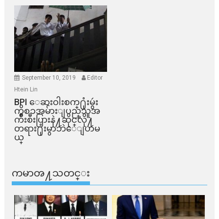
September 10, 2019
Editor
Htein Lin
BPI ​ေဆးဝါးစက္​႐ုံးမွဴး
ကိစၥအမ်ားျပည္​သူအ
က်ိဳးစီးပြားနဲ႔ဆိုင္​လို႔
တရား႐ုံးမွာဘဲေျပာမ
ယ္​
ကမာၻ႔သတင္း