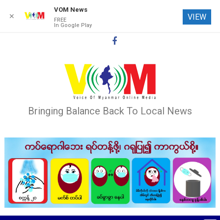
VOM News
✕
VIEW
FREE
In Google Play
Skip
to
content
Bringing Balance Back To Local News