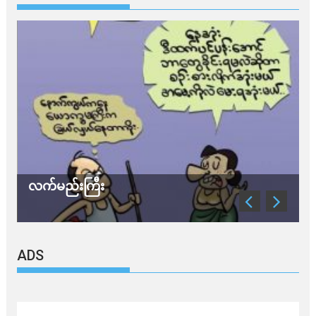
လက်မည်းကြီး
သ
ADS