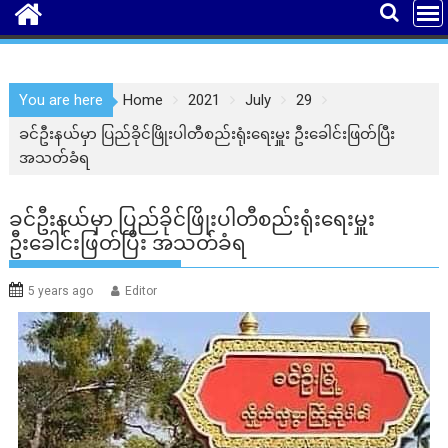
You are here
Home
2021
July
29
ခင်ဦးနယ်မှာ ပြည်ခိုင်ဖြိုးပါတီစည်းရုံးရေးမှူး ဦးခေါင်းဖြတ်ပြီး
အသတ်ခံရ
ခင်ဦးနယ်မှာ ပြည်ခိုင်ဖြိုးပါတီစည်းရုံးရေးမှူး
ဦးခေါင်းဖြတ်ပြီး အသတ်ခံရ
5 years ago
Editor