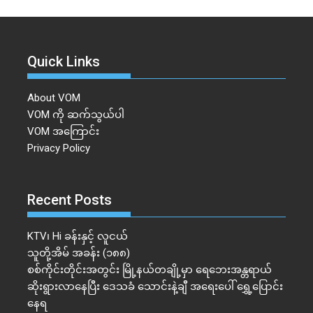
Quick Links
About VOM
VOM ကို ဆက်သွယ်ပါ
VOM အကြောင်း
Privacy Policy
Recent Posts
KTV၊ Hi ခန်းနှင့် လူငယ်
သူတို့အိမ် အခန်း (၁၈၈)
စစ်ကိုင်းတိုင်းအတွင်း မြို့နယ်တချို့မှာ ရေဘေးအန္တရာယ်
ဆိုးရွားလာနေပြီး ဒေသခံ သောင်းနဲ့ချီ အရေးပေါ် ရွှေ့ပြောင်း
နေရ