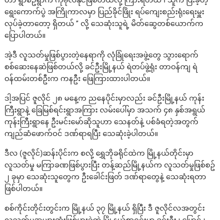
ဟာ ရွာစဥ်ရွာက ကိုဗိုလ်နိုင်ဖြစ်တယ်လို့ ကြားရတယ် ၊ သူက ပြီးခဲ့တဲ့
ရွေးကောက်ပွဲ အကြိုကာလမှာ ပြည်ခိုင်ဖြိုး ရပ်ကျေးစည်းရုံးရေးမှူး
လုပ်ခဲ့တာတော့ ရှိတယ် ” လို့ သေဆုံးသူရဲ့ မိတ်ဆွေတစ်ယောက်က
ပြောပါတယ်။
အဲ့ဒီ လူသတ်မှုဖြစ်ပွားတဲ့နေရာကို လုံခြုံရေးအဖွဲ့တွေ သွားရောက်
စစ်ဆေးနေဆဲဖြစ်တယ်လို့ ခင်ဦးမြို့နယ် ရဲတပ်ဖွဲ့ရုံး တာဝန်ကျ ရဲ
ဝန်ထမ်းတစ်ဦးက ကနဦး ဖြေကြားထားပါတယ်။
ဒါ့အပြင် ဇူလိုင် ၂၈ မနေ့က ညနေပိုင်းမှာလည်း ခင်ဦးမြို့နယ် ကုန်း
ကြီးရွာနဲ့ ခြေမြစ်ရင်းရွာအကြား လမ်းပေါ်မှာ အသက် ၄၈ နှစ်အရွယ်
ကုန်းကြီးရွာနေ ဦးမင်းမော်ဆိုသူဟာ သေနတ်နဲ့ ပစ်ခံရတဲ့အတွက်
ကျည်ဆံဖောက်ဝင် ဒဏ်ရာရပြီး သေဆုံးခဲ့ပါတယ်။
ဒီလ (ဇူလိုင်)ဆန်းပိုင်းက စလို့ ရွှေဘိုခရိုင်ထဲက မြို့နယ်တိုင်းမှာ
လူသတ်မှု မကြာခဏဖြစ်ပွားပြီး တန့်ဆည်မြို့နယ်က လူသတ်မှုဖြစ်စဥ်
၂ ခုမှာ သေဆုံးသူတွေက ဦးခေါင်းဖြတ် ဒဏ်ရာတွေနဲ့ သေဆုံးရတာ
ဖြစ်ပါတယ်။
စစ်ကိုင်းတိုင်းတွင်းက မြို့နယ် ၃၇ မြို့နယ် ရှိပြီး ဒီ ဇူလိုင်လအတွင်း