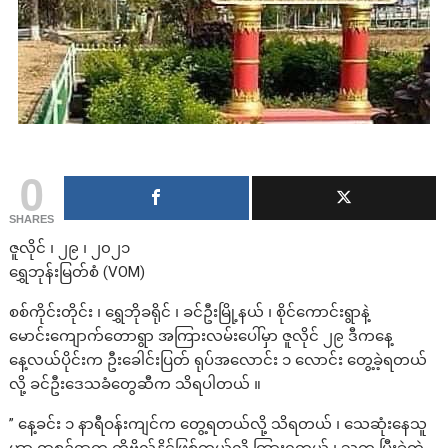
0
SHARES
ဇူလိုင် ၊ ၂၉ ၊ ၂၀၂၁
ရွှေဘုန်းမြတ်စံ (VOM)
စစ်ကိုင်းတိုင်း ၊ ရွှေဘိုခရိုင် ၊ ခင်ဦးမြို့နယ် ၊ စိုင်ကောင်းရွာနဲ့
မောင်းကျောက်တောရွာ အကြားလမ်းပေါ်မှာ ဇူလိုင် ၂၉ ဒီကနေ့
နေ့လယ်ပိုင်းက ဦးခေါင်းပြတ် ရုပ်အလောင်း ၁ လောင်း တွေ့ခဲ့ရတယ်
လို့ ခင်ဦးဒေသခံတွေဆီက သိရပါတယ် ။
” နေ့ခင်း ၁ နာရီဝန်းကျင်က တွေ့ရတယ်လို့ သိရတယ် ၊ သေဆုံးနေသူ