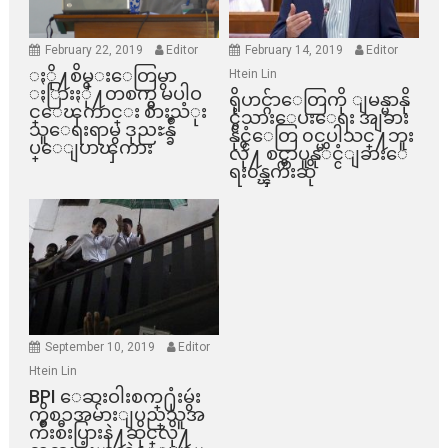
February 22, 2019
Editor
February 14, 2019
Editor
ႏို႔စိမ္းေတြမွာ
Htein Lin
ႏြားႏို႔တစက္မွ မပါဝ
ရိုဟင္ဂ်ာေတြကို ျမန္မာနို
င္ေၾကာင္း စားသံုး
င္ငံသားေပးေရး အျခား
သူေရးရာမွ ဒုညႊန္ခ်ဳ
နိုင္ငံေတြ ၀င္မပါသင္႔ဘူး
ပ္ေျပာၾကား
လို႔ စင္ကာပူနုိင္ငံျခားေ
ရး၀န္ၾကီးဆို
September 10, 2019
Editor
Htein Lin
BPI ​ေဆးဝါးစက္​႐ုံးမွဴး
ကိစၥအမ်ားျပည္​သူအ
က်ိဳးစီးပြားနဲ႔ဆိုင္​လို႔