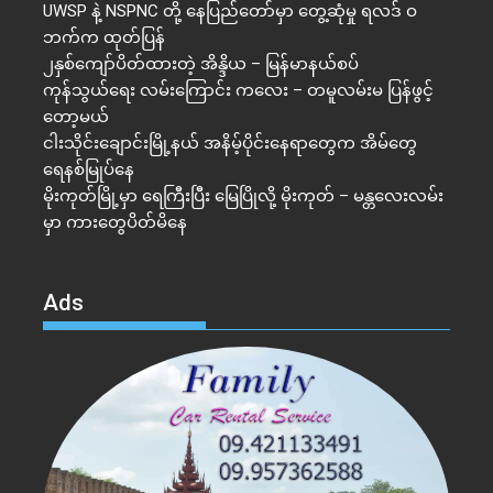
UWSP နဲ့ NSPNC တို့ နေပြည်တော်မှာ တွေ့ဆုံမှု ရလဒ် ဝ
ဘက်က ထုတ်ပြန်
၂နှစ်​ကျော်ပိတ်ထားတဲ့ အိန္ဒိယ – မြန်မာနယ်စပ်
ကုန်သွယ်ရေး လမ်းကြောင်း ကလေး – တမူလမ်းမ ပြန်ဖွင့်
တော့မယ်
ငါးသိုင်းချောင်းမြို့နယ် အနိမ့်ပိုင်းနေရာတွေက အိမ်​တွေ
ရေနစ်မြုပ်နေ
မိုးကုတ်မြို့မှာ ရေကြီးပြီး မြေပြိုလို့ မိုးကုတ် – မန္တလေးလမ်း
မှာ ကားတွေပိတ်မိနေ
Ads