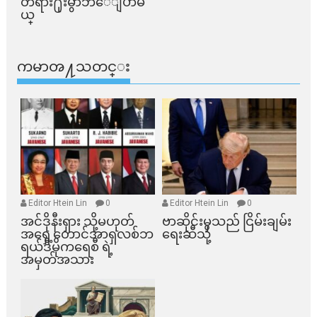
တရား႐ုံးမွာဘဲေျပာမ
ယ္​
ကမာၻ႔သတင္း
Editor Htein Lin
0
Editor Htein Lin
0
အင်ဒိုနီးရှား သို့မဟုတ်
ဗာဆိုင်းမှသည် ငြိမ်းချမ်း
အရှေ့တောင်အာရှလစ်ဘ
ရေးဆီသို့
ရယ်ဒီမိုကရေစီ ရဲ့
အမှတ်အသား