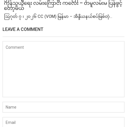
ကုန်သွယ်ရေး လမ်းကြောင်း ကလေး – တမူလမ်းမ ပြန်ဖွင့်
တော့မယ်
ဩဂုတ် ၇ ၊ ၂၀၂၆ CC (VOM) မြန်မာ – အိန္ဒိယနယ်စပ်ဖြစ်တဲ့...
LEAVE A COMMENT