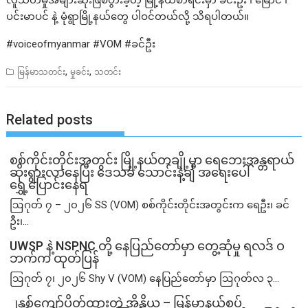
လူသတ်မှုအများဆုံးဖြစ်ပွားခဲ့တဲ့ မြို့နယ်စာရင်းမှာ ခင်းဦး ၊ မြောင် ၊
ပင်းမာပင် နဲ့ မုံရွာမြို့နယ်တွေ ပါဝင်တယ်လို့ သိရပါတယ်။
#voiceofmyanmar #VOM #ခင်ဦး
,
,
မြန်မာသတင်း
မှုခင်း
သတင်း
Related posts
စစ်ကိုင်းတိုင်းအတွင်း မြို့နယ်တချို့မှာ ရေဘေးအန္တရာယ်
ဆိုးရွားလာနေပြီး ဒေသခံ သောင်းနဲ့ချီ အရေးပေါ်
ရွှေ့ပြောင်းနေရ
ဩဂုတ် ၇ – ၂၀၂၆ SS (VOM) စစ်ကိုင်းတိုင်းအတွင်းက ရေဦး၊ ခင်
ဦး၊...
UWSP နဲ့ NSPNC တို့ နေပြည်တော်မှာ တွေ့ဆုံမှု ရလဒ် ဝ
ဘက်က ထုတ်ပြန်
ဩဂုတ် ၇၊ ၂၀၂၆ Shy V (VOM) နေပြည်တော်မှာ ဩဂုတ်လ ၃...
၂နှစ်​ကျော်ပိတ်ထားတဲ့ အိန္ဒိယ – မြန်မာနယ်စပ်