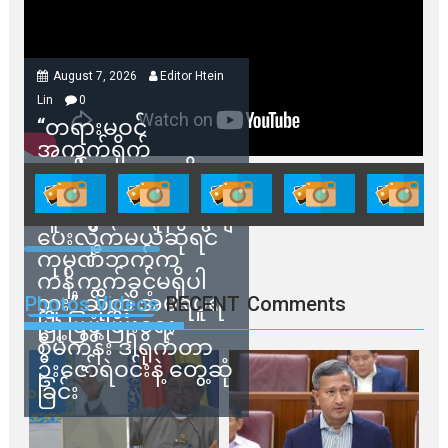
August 7, 2026
Editor Htein
Lin
0
“တရားမဝင်
အကွက်ရိုက်
ရောင်းချမှုတွေကို
သက်ဆိုင်ရာတာဝန်ရှိ
သူတွေက ဂရန်တွေချ
ပေးလိုက်မယ်ဆိုရင်
ကုမ္ပဏီဘက်က
ကန့်ကွက်ခွင့်မရှိပါ
ဘူး” ဆိုတဲ့ အမရပူရ
Photos Videos
RECENT
Comments
မြို့ပြဖွံ့ဖြိုးရေး
စီမံကိန်း ဒါရိုက်တာ
ဦးဇော်ရဲဝင်းနဲ့ တွေ့ဆုံ
ခြင်း