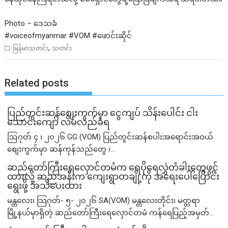
Photo – ဒေသခံ
#voiceofmyanmar
#VOM
#ဖောင
်းဆိုင်
,
မြန်မာသတင်း
သတင်း
Related posts
ပြည်တွင်းဆန်စျေးကွက်မှာ ငွေကျပ် သိန်းပေါင်း ငါး​
သောင်းကျော် လိမ်လည်ခံရ
ဩဂုတ် ၄ ၊ ၂၀၂၆ GG (VOM) ပြည်တွင်းဆန်စပါးအရောင်းအဝယ်
စျေးကွက်မှာ ဆန်ကုန်သည်တွေ ၊...
ဆည်တော်ကြီးရေလှောင်တမံက ရေပိုရေလွှဲတံခါးတွေဖွင့်
ထားလို့ ဆည်အနီးက ကျေးရွာတချို့ကို အရေးပေါ်ပြောင်း
ရွေးဖို့ အသိပေးထား
မန္တလေး၊ သြဂုတ်- ၅- ၂၀၂၆ SA(VOM) မန္တလေးတိုင်း၊ မတ္တရာ
မြို့နယ်မှာရှိတဲ့ ဆည်တော်ကြီးရေလှောင်တမံ ကန်ရေပြည့်အမှတ်...