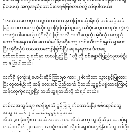
ရှိပေမယ့် အကူအညီတောင်း‌နေရစဲဖြစ်တယ်လို့ သိရပါတယ်။
” လတ်တလောမှာ တရုတ်ဘက်က နယ်ခြားစည်းရိုးကို တစ်ဆင့်ထပ်
မြှင့်ထားတာတော့ ပိုဆိုးသွားပြီ၊ ကြက်ဥတွေ၊ ဆီပုံးတွေကလည်း ကွဲတဲ့
ဟာကွဲ၊ ဒါပေမယ့် အဲ့ဒီလိုပဲ ဖြစ်သလို အသိတွေကို အဲ့ဒီလို အကူညီ
တောင်းနေရတယ်။ တောင်ပေါ်မှာဆိုတော့ ဟင်းသီးဟင်းရွက် ရှာစား
ပြီး အဲ့ဒီလိုပဲ တလတာကျော်ဖြတ်ပြီး နေနေရတာ၊ ဒီ‌ကနေ့
စက်တင်ဘာ ၃ ရက်မှာ တလပြည့်ပြီ။” လို့ လို့ စစ်ရှောင်ပြည်သူတစ်ဦး
က ပြောပါတယ်။
လက်ရှိ မုံးကိုးနဲ့ ဖောင်းဆိုင်ကြားမှာ ကား ၂ စီးကိုသာ သွားခွင့်ပြုထား
ပြီး လူတစ်ဦးကို ဆန် လေး၊ငါးပြည်ထက် ပိုသယ်ယူခွင့်မရှိတာကြောင့်
ဆန်တွေကိုလျှော့ပြီး သယ်ယူရတယ်လို့ သိရပါတယ်။
တစ်လအတွင်းမှာ စခန်းမှူးဆီ ခွင့်ပြုချက်တောင်းပြီး စစ်ရှောင်တွေ
အတွက် ဆန် ၂ ခါသယ်ယူခွင့်ရခဲ့တယ်၊
အိတ် ၃၀ မုံးကိုးက သယ်လာတာ၊ ၁၀ အိတ်တော့ သူတို့ဆီမှာ ထားခဲ့ရ
တယ်။ အိတ် ၂၀ တော့ လာပို့တယ်။” လို့စစ်ရှောင်တွေနဲ့နီးစပ်သူတစ်ဦး