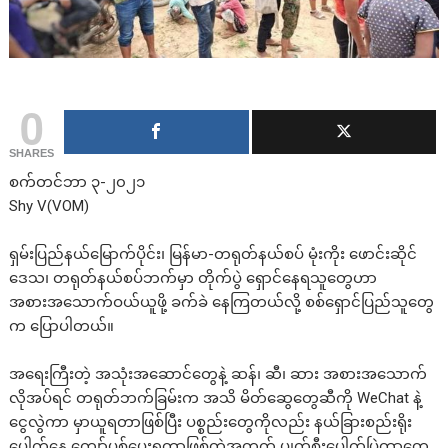
0
SHARES
စက်တင်ဘာ ၃-၂၀၂၁
Shy V(VOM)
ရှမ်းပြည်နယ်မြောက်ပိုင်း၊ မြန်မာ-တရုတ်နယ်စပ် မုံးကိုး ဖောင်းဆိုင်
ဒေသ၊ တရုတ်နယ်စပ်ဘက်မှာ တိုက်ပွဲ ရှောင်နေရသူတွေဟာ
အစားအသောက်ဝယ်ယူဖို့ ခက်ခဲ နေကြတယ်လို့ စစ်ရှောင်ပြည်သူတွေ
က ပြောပါတယ်။
အရေးကြီးတဲ့ အသုံးအဆောင်တွေနဲ့ ဆန်၊ ဆီ၊ ဆား အစားအသောက်
လိုအပ်ရင် တရုတ်ဘက်ခြမ်းက အသိ မိတ်ဆွေတွေဆီကို WeChat နဲ့
ငွေလွဲကာ မှာယူရတာဖြစ်ပြီး ပစ္စည်းတွေကိုလည်း နယ်ခြားစည်းရိုး
ပေါက်နေ ကျော်ပစ်ပေးရတာ‌ဖြစ်တဲ့အတွက် ပျက်စီးပေါက်ပြဲတာတွေ