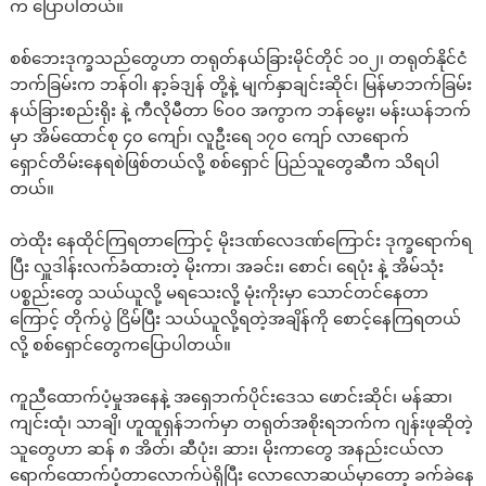
က ပြောပါတယ်။
စစ်ဘေးဒုက္ခသည်တွေဟာ တရုတ်နယ်ခြားမိုင်တိုင် ၁၀၂၊ တရုတ်နိုင်ငံ
ဘက်ခြမ်းက ဘန်ဝါ၊ နာ့ခ်ဒျန် တို့နဲ့ မျက်နှာချင်းဆိုင်၊ မြန်မာဘက်ခြမ်း
နယ်ခြားစည်းရိုး နဲ့ ကီလိုမီတာ ၆၀၀ အကွာက ဘန်မွေး၊ မန်းယန်ဘက်
မှာ အိမ်ထောင်စု ၄၀ ကျော်၊ လူဦးရေ ၁၇၀ ကျော် လာရောက်
ရှောင်တိမ်းနေရစဲဖြစ်တယ်လို့ စစ်‌ရှောင် ပြည်သူတွေဆီက သိရပါ
တယ်။
တဲထိုး နေထိုင်ကြရတာကြောင့် မိုးဒဏ်လေဒဏ်ကြောင်း ဒုက္ခရောက်ရ
ပြီး လှူဒါန်းလက်ခံထားတဲ့ မိုးကာ၊ အခင်း၊ စောင်၊ ရေပုံး နဲ့ အိမ်သုံး
ပစ္စည်းတွေ သယ်ယူလို့ မရသေးလို့ မုံးကိုးမှာ သောင်တင်နေတာ
ကြောင့် တိုက်ပွဲ ငြိမ်ပြီး သယ်ယူလို့ရတဲ့အချိန်ကို စောင့်နေကြရတယ်
လို့ စစ်ရှောင်တွေကပြောပါတယ်။
ကူညီထောက်ပံ့မှုအနေနဲ့ အရှေဘက်ပိုင်းဒေသ ဖောင်းဆိုင်၊ မန်ဆာ၊
ကျင်းထုံ၊ သာချိ၊ ဟူထူရှန်ဘက်မှာ တရုတ်အစိုးရဘက်က ဂျန်းဖုဆိုတဲ့
သူတွေဟာ ဆန် ၈ အိတ်၊ ဆီပုံး၊ ဆား၊ မိုးကာတွေ အနည်းငယ်လာ
ရောက်ထောက်ပံ့တာလောက်ပဲရှိပြီး လောလောဆယ်မှာတော့ ခက်ခဲနေ