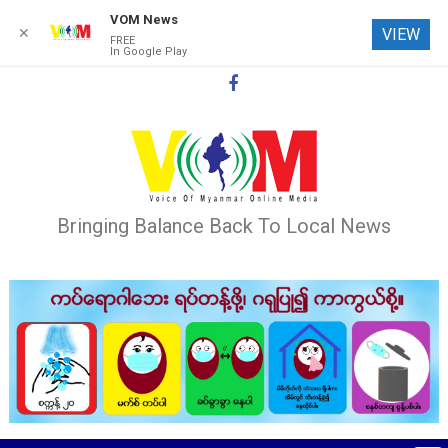
VOM News
✕
VIEW
FREE
In Google Play
Skip
to
content
Bringing Balance Back To Local News