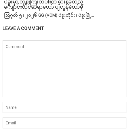
ပဲခူးမှာ ဘုန်းကြီးတပါးက ဓားနဲ့ခုတ်လို့
ကျောင်းထိုင်ဆရာတော် ပျံလွန်တော်မူ
ဩဂုတ် ၅ ၊ ၂၀၂၆ GG (VOM) ပဲခူးတိုင်း ၊ ပဲခူးမြို့...
LEAVE A COMMENT