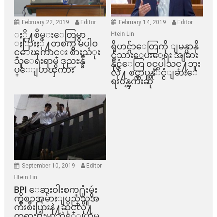
February 22, 2019
Editor
February 14, 2019
Editor
ႏို႔စိမ္းေတြမွာ
Htein Lin
ႏြားႏို႔တစက္မွ မပါဝ
ရိုဟင္ဂ်ာေတြကို ျမန္မာနို
င္ေၾကာင္း စားသံုး
င္ငံသားေပးေရး အျခား
သူေရးရာမွ ဒုညႊန္ခ်ဳ
နိုင္ငံေတြ ၀င္မပါသင္႔ဘူး
ပ္ေျပာၾကား
လို႔ စင္ကာပူနုိင္ငံျခားေ
ရး၀န္ၾကီးဆို
September 10, 2019
Editor
Htein Lin
BPI ​ေဆးဝါးစက္​႐ုံးမွဴး
ကိစၥအမ်ားျပည္​သူအ
က်ိဳးစီးပြားနဲ႔ဆိုင္​လို႔
တရား႐ုံးမွာဘဲေျပာမ