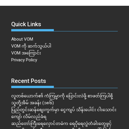
Quick Links
About VOM
VOM ကို ဆက်သွယ်ပါ
VOM အကြောင်း
Privacy Policy
Recent Posts
လူတစ်ယောက်၏ ကံကြမ္မာကို ပြောင်းလဲဖို့ စာဖတ်ကြပါစို့
သူတို့အိမ် အခန်း (၁၈၆)
ပြည်တွင်းဆန်စျေးကွက်မှာ ငွေကျပ် သိန်းပေါင်း ငါး​သောင်း
ကျော် လိမ်လည်ခံရ
ဆည်တော်ကြီးရေလှောင်တမံက ရေပိုရေလွှဲတံခါးတွေဖွင့်