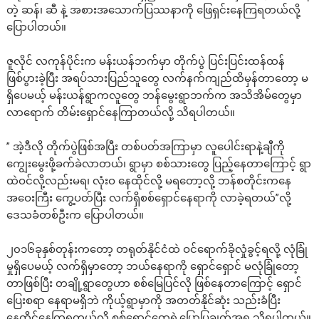
တဲ့ ဆန်၊ ဆီ နဲ့ အစားအသောက်ပြဿနာကို ဖြေရှင်းနေကြရတယ်လို့
ပြောပါတယ်။
ဇူလိုင် လကုန်ပိုင်းက မန်းယန်ဘက်မှာ တိုက်ပွဲ ပြင်းပြင်းထန်ထန်
ဖြစ်ပွားခဲ့ပြီး အရပ်သားပြည်သူတွေ လက်နက်ကျည်ထိမှန်တာတော့ မ
ရှိပေမယ့် မန်းယန်ရွာကလူတွေ ဘန်မွေးရွာဘက်က အသိအိမ်တွေမှာ
လာရောက် တိမ်းရှောင်နေကြာတယ်လို့ သိရပါတယ်။
” အဲ့ဒီလို တိုက်ပွဲဖြစ်အပြီး တစ်ပတ်အကြာမှာ လူပေါင်းရာနဲ့ချီကို
ကျွေးမွေးဖို့ခက်ခဲလာတယ်၊ ရွာမှာ စစ်သား‌တွေ ပြည့်နေတာကြောင့် ရွာ
ထဲဝင်လို့လည်းမရ၊ လုံးဝ နေထိုင်လို့ မရတော့လို့ ဘန်စတိုင်းကနေ
အဝေးကြီး ကွေ့ပတ်ပြီး လက်ရှိစစ်ရှောင်နေရာကို လာခဲ့ရတယ်”လို့
ဒေသခံတစ်ဦးက ပြောပါတယ်။
၂၀၁၆ခုနှစ်တုန်းကတော့ တရုတ်နိုင်ငံထဲ ဝင်ရောက်ခိုလှုံခွင့်ရလို့ လုံခြုံ
မှုရှိပေမယ့် လက်ရှိမှာတော့ ဘယ်နေရာကို ရှောင်ရှောင် မလုံခြုံတော့
တာဖြစ်ပြီး တချို့ရွာတွေဟာ စစ်မြေပြင်လို ဖြစ်နေတာကြောင့် ရှောင်
ပြေးစရာ နေရာမရှိဘဲ ကိုယ့်ရွာမှာကို အတတ်နိုင်ဆုံး သည်းခံပြီး
နေထိုင်နေကြရတယ်လို့ စစ်ရှောင်တွေရဲ့ပြောပြချက်အရ သိရပါတယ်။