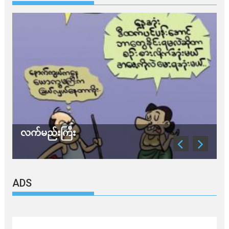
လက်မည်းကြီး
သ
ADS