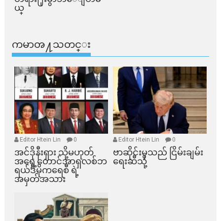
ယ္​
ကမာၻ႔သတင္း
Editor Htein Lin
0
Editor Htein Lin
0
အင်ဒိုနီးရှား သို့မဟုတ်
ဗာဆိုင်းမှသည် ငြိမ်းချမ်း
အရှေ့တောင်အာရှလစ်ဘ
ရေးဆီသို့
ရယ်ဒီမိုကရေစီ ရဲ့
အမှတ်အသား