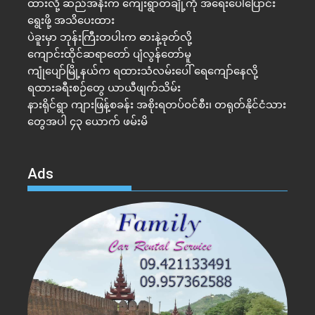
ထားလို့ ဆည်အနီးက ကျေးရွာတချို့ကို အရေးပေါ်ပြောင်း
ရွေးဖို့ အသိပေးထား
ပဲခူးမှာ ဘုန်းကြီးတပါးက ဓားနဲ့ခုတ်လို့
ကျောင်းထိုင်ဆရာတော် ပျံလွန်တော်မူ
ကျုံပျော်မြို့နယ်က ရထားသံလမ်းပေါ် ရေကျော်နေလို့
ရထားခရီးစဉ်တွေ ယာယီဖျက်သိမ်း
နားရိုင်ရွာ ကျားဖြန့်စခန်း အစိုးရတပ်ဝင်စီး၊ တရုတ်နိုင်ငံသား
တွေအပါ ၄၃ ယောက် ဖမ်းမိ
Ads