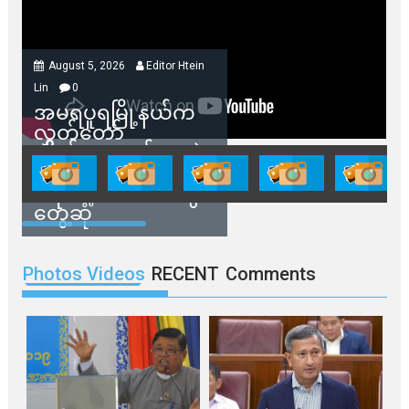
August 5, 2026
Editor Htein
Lin
0
အမရပူရမြို့နယ်က
လွှတ်တော်
ကိုယ်စားလှယ်တွေနဲ့
နေအိမ်တွေဖျက်သိမ်း
ခံရမယ့် ဒေသခံတွေ
တွေ့ဆုံ
Photos Videos
RECENT
Comments