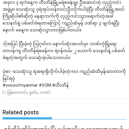
အခုလ ၄ ရက်နေ့က တီးတိန်မြို့မရဲစခန်းမှူး ဦးဆောင်တဲ့ လှည့်ကင်း
အဖွဲ့မှာ သေဆုံးသူ ဒုရဲအုပ်သန်းလင်းဦးလိုက်ပါခဲ့ပြီး တီးတိန်မြို့အဝင်
ကြိုဆိုပါ၏ဆိုတဲ့ နေရာဘက်ကို လှည့်ကင်းသွားရောက်တဲ့အခါ
သေနတ်နဲ့ ပစ်ခတ်ခံရတာကြောင့် ကျည်ဆံမှန် ဒဏ်ရာ ၃ ချက်ရပြီး
နောက် မနေ့က သေဆုံးသွားတာဖြစ်ပါတယ်။
ဒါ့အပြင် ပြီးခဲ့တဲ့ သြဂုတ်လ နောက်ဆုံးအပတ်မှာ ဘဏ်လုံခြုံရေး
တာဝန်ကျ တီးတိန်ရဲစခန်းက ရဲဝန်ထမ်း ၂ ယောက် သေနတ်နဲ့ ပစ်ခတ်
ခံရတဲ့အတွက် သေဆုံးခဲ့ပါသေးတယ်။
ပုံစာ -သေဆုံးသူ ရဲအရာရှိလိုက်ပါခဲ့တဲ့ကား ကျည်ဆံထိမှန်ထားတာကို
မြင်ရပုံ
#voiceofmyanmar
#VOM
#တီးတိန
,
,
မြန်မာသတင်း
မှုခင်း
သတင်း
Related posts