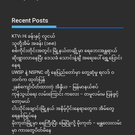
Recent Posts
KTV၊ Hi ခန်းနှင့် လူငယ်
သူတို့အိမ် အခန်း (၁၈၈)
စစ်ကိုင်းတိုင်းအတွင်း မြို့နယ်တချို့မှာ ရေဘေးအန္တရာယ်
ဆိုးရွားလာနေပြီး ဒေသခံ သောင်းနဲ့ချီ အရေးပေါ် ရွှေ့ပြောင်း
နေရ
UWSP နဲ့ NSPNC တို့ နေပြည်တော်မှာ တွေ့ဆုံမှု ရလဒ် ဝ
ဘက်က ထုတ်ပြန်
၂နှစ်​ကျော်ပိတ်ထားတဲ့ အိန္ဒိယ – မြန်မာနယ်စပ်
ကုန်သွယ်ရေး လမ်းကြောင်း ကလေး – တမူလမ်းမ ပြန်ဖွင့်
တော့မယ်
ငါးသိုင်းချောင်းမြို့နယ် အနိမ့်ပိုင်းနေရာတွေက အိမ်​တွေ
ရေနစ်မြုပ်နေ
မိုးကုတ်မြို့မှာ ရေကြီးပြီး မြေပြိုလို့ မိုးကုတ် – မန္တလေးလမ်း
မှာ ကားတွေပိတ်မိနေ