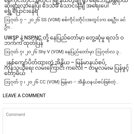
စစ်ကိုင်းတိုင်းအတွင်း မြို့နယ်တချို့မှာ ရေဘေးအန္တရာယ်
ဆိုးရွားလာနေပြီး ဒေသခံ သောင်းနဲ့ချီ အရေးပေါ်
ရွှေ့ပြောင်းနေရ
ဩဂုတ် ၇ – ၂၀၂၆ SS (VOM) စစ်ကိုင်းတိုင်းအတွင်းက ရေဦး၊ ခင်
ဦး၊...
UWSP နဲ့ NSPNC တို့ နေပြည်တော်မှာ တွေ့ဆုံမှု ရလဒ် ဝ
ဘက်က ထုတ်ပြန်
ဩဂုတ် ၇၊ ၂၀၂၆ Shy V (VOM) နေပြည်တော်မှာ ဩဂုတ်လ ၃...
၂နှစ်​ကျော်ပိတ်ထားတဲ့ အိန္ဒိယ – မြန်မာနယ်စပ်
ကုန်သွယ်ရေး လမ်းကြောင်း ကလေး – တမူလမ်းမ ပြန်ဖွင့်
တော့မယ်
ဩဂုတ် ၇ ၊ ၂၀၂၆ CC (VOM) မြန်မာ – အိန္ဒိယနယ်စပ်ဖြစ်တဲ့...
LEAVE A COMMENT