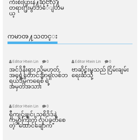
က်ိဳးစီးပြားနဲ႔ဆိုင္​လို႔
တရား႐ုံးမွာဘဲေျပာမ
ယ္​
ကမာၻ႔သတင္း
Editor Htein Lin
0
Editor Htein Lin
0
အင်ဒိုနီးရှား သို့မဟုတ်
ဗာဆိုင်းမှသည် ငြိမ်းချမ်း
အရှေ့တောင်အာရှလစ်ဘ
ရေးဆီသို့
ရယ်ဒီမိုကရေစီ ရဲ့
အမှတ်အသား
Editor Htein Lin
0
ရှီကျင့်ဖျင်၊ သုစိဒိဒ်နဲ့
ကမ္ဘာကြီးကို လှုပ်ခတ်စေ
တဲ့ “ထောင်ချောက်”