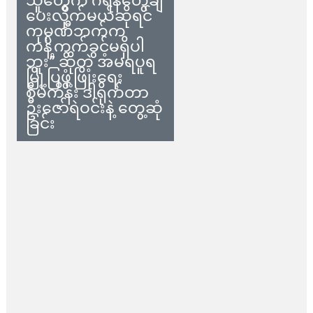
သူတွေက ဂရန်တွေချ
ပေးလိုက်မယ်ဆိုရင်
ကုမ္ပဏီဘက်က
ကန့်ကွက်ခွင့်မရှိပါ
ဘူး” ဆိုတဲ့ အမရပူရ
မြို့ပြဖွံ့ဖြိုးရေး
စီမံကိန်း ဒါရိုက်တာ
ဦးဇော်ရဲဝင်းနဲ့ တွေ့ဆုံ
ခြင်း