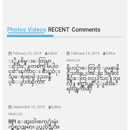
Photos Videos
RECENT
Comments
February 22, 2019
Editor
February 14, 2019
Editor
ႏို႔စိမ္းေတြမွာ
Htein Lin
ႏြားႏို႔တစက္မွ မပါဝ
ရိုဟင္ဂ်ာေတြကို ျမန္မာနို
င္ေၾကာင္း စားသံုး
င္ငံသားေပးေရး အျခား
သူေရးရာမွ ဒုညႊန္ခ်ဳ
နိုင္ငံေတြ ၀င္မပါသင္႔ဘူး
ပ္ေျပာၾကား
လို႔ စင္ကာပူနုိင္ငံျခားေ
ရး၀န္ၾကီးဆို
September 10, 2019
Editor
Htein Lin
BPI ​ေဆးဝါးစက္​႐ုံးမွဴး
ကိစၥအမ်ားျပည္​သူအ