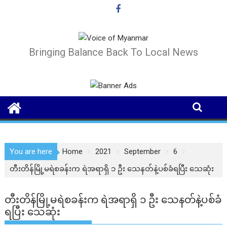
Skip
to
content
Bringing Balance Back To Local News
You are here
Home
2021
September
6
တီးတိန်မြို့မရဲစခန်းက ရဲအရာရှိ ၁ ဦး သေနတ်နဲ့ပစ်ခံရပြီး သေဆုံး
တီးတိန်မြို့မရဲစခန်းက ရဲအရာရှိ ၁ ဦး သေနတ်နဲ့ပစ်ခံ
ရပြီး သေဆုံး