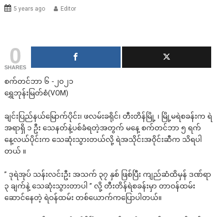
5 years ago
Editor
0
SHARES
စက်တင်ဘာ ၆ -၂၀၂၁
ရွှေဘုန်းမြတ်စံ(VOM)
ချင်းပြည်နယ်မြောက်ပိုင်း၊ ဖလမ်းခရိုင်၊ တီးတိန်မြို့ ၊ မြို့မရဲစခန်းက ရဲ
အရာရှိ ၁ ဦး သေနတ်နဲ့ပစ်ခံရတဲ့အတွက် မနေ့ စက်တင်ဘာ ၅ ရက်
နေ့လယ်ပိုင်းက သေဆုံးသွားတယ်လို့ ရဲအသိုင်းအဝိုင်းဆီက သိရပါ
တယ် ။
” ဒုရဲအုပ် သန်းလင်းဦး အသက် ၃၇ နှစ် ဖြစ်ပြီး ကျည်ဆံထိမှန် ဒဏ်ရာ
၃ ချက်နဲ့ သေဆုံးသွားတာပါ ” လို့ တီးတိန်ရဲစခန်းမှာ တာဝန်ထမ်း
ဆောင်နေတဲ့ ရဲဝန်ထမ်း တစ်ယောက်ကပြောပါတယ်။