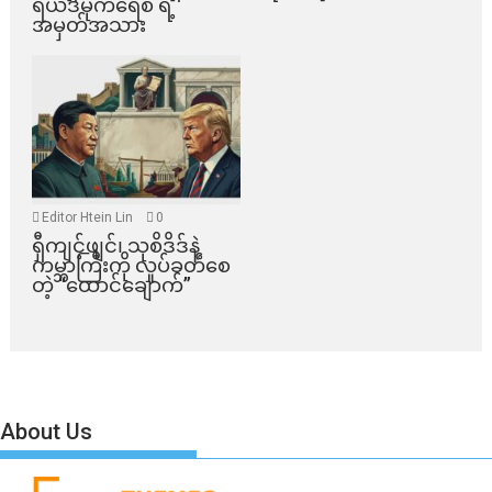
ရယ်ဒီမိုကရေစီ ရဲ့
အမှတ်အသား
Editor Htein Lin
0
ရှီကျင့်ဖျင်၊ သုစိဒိဒ်နဲ့
ကမ္ဘာကြီးကို လှုပ်ခတ်စေ
တဲ့ “ထောင်ချောက်”
About Us