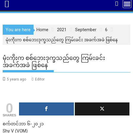
You are here
Home
2021
September
6
မုံးကိုးက စစ်ဘေးဒုက္ခသည်တွေ ကြမ်းခင်း အခက်အခဲ ဖြစ်နေ
မုံးကိုးက စစ်ဘေးဒုက္ခသည်တွေ ကြမ်းခင်း
အခက်အခဲ ဖြစ်နေ
5 years ago
Editor
0
SHARES
စက်တင်ဘာ ၆-၂၀၂၁
Shy V (VOM)