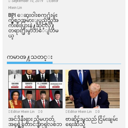
September 10, 2019
Editor
Htein Lin
BPI ​ေဆးဝါးစက္​႐ုံးမွဴး
ကိစၥအမ်ားျပည္​သူအ
က်ိဳးစီးပြားနဲ႔ဆိုင္​လို႔
တရား႐ုံးမွာဘဲေျပာမ
ယ္​
ကမာၻ႔သတင္း
Editor Htein Lin
0
Editor Htein Lin
0
အင်ဒိုနီးရှား သို့မဟုတ်
ဗာဆိုင်းမှသည် ငြိမ်းချမ်း
အရှေ့တောင်အာရှလစ်ဘ
ရေးဆီသို့