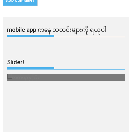
mobile app ​​ကနေ ​​သတင်းများကို ရယူပါ
Slider!
လက်မည်းကြီး
သ