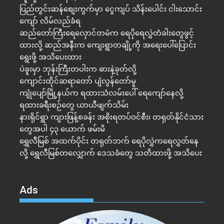
ပြည်တွင်းဆန်စျေးကွက်မှာ ငွေကျပ် သိန်းပေါင်း ငါး​သောင်း
ကျော် လိမ်လည်ခံရ
ဆည်တော်ကြီးရေလှောင်တမံက ရေပိုရေလွှဲတံခါးတွေဖွင့်
ထားလို့ ဆည်အနီးက ကျေးရွာတချို့ကို အရေးပေါ်ပြောင်း
ရွေးဖို့ အသိပေးထား
ပဲခူးမှာ ဘုန်းကြီးတပါးက ဓားနဲ့ခုတ်လို့
ကျောင်းထိုင်ဆရာတော် ပျံလွန်တော်မူ
ကျုံပျော်မြို့နယ်က ရထားသံလမ်းပေါ် ရေကျော်နေလို့
ရထားခရီးစဉ်တွေ ယာယီဖျက်သိမ်း
နားရိုင်ရွာ ကျားဖြန့်စခန်း အစိုးရတပ်ဝင်စီး၊ တရုတ်နိုင်ငံသား
တွေအပါ ၄၃ ယောက် ဖမ်းမိ
ရွှေလီမြစ် အထက်ပိုင်း တရုတ်ဘက် ရေပိုလွှဲက​ရေလွှတ်နေ
လို့ ရွှေလီမြစ်တလျှောက် ဒေသခံတွေ သတိထားဖို့ အသိပေး
Ads