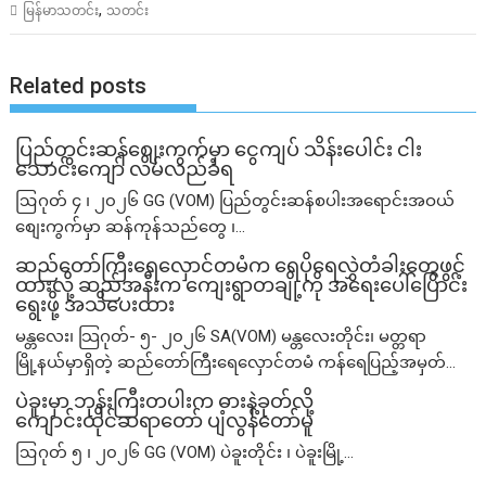
,
မြန်မာသတင်း
သတင်း
Related posts
ပြည်တွင်းဆန်စျေးကွက်မှာ ငွေကျပ် သိန်းပေါင်း ငါး​
သောင်းကျော် လိမ်လည်ခံရ
ဩဂုတ် ၄ ၊ ၂၀၂၆ GG (VOM) ပြည်တွင်းဆန်စပါးအရောင်းအဝယ်
စျေးကွက်မှာ ဆန်ကုန်သည်တွေ ၊...
ဆည်တော်ကြီးရေလှောင်တမံက ရေပိုရေလွှဲတံခါးတွေဖွင့်
ထားလို့ ဆည်အနီးက ကျေးရွာတချို့ကို အရေးပေါ်ပြောင်း
ရွေးဖို့ အသိပေးထား
မန္တလေး၊ သြဂုတ်- ၅- ၂၀၂၆ SA(VOM) မန္တလေးတိုင်း၊ မတ္တရာ
မြို့နယ်မှာရှိတဲ့ ဆည်တော်ကြီးရေလှောင်တမံ ကန်ရေပြည့်အမှတ်...
ပဲခူးမှာ ဘုန်းကြီးတပါးက ဓားနဲ့ခုတ်လို့
ကျောင်းထိုင်ဆရာတော် ပျံလွန်တော်မူ
ဩဂုတ် ၅ ၊ ၂၀၂၆ GG (VOM) ပဲခူးတိုင်း ၊ ပဲခူးမြို့...