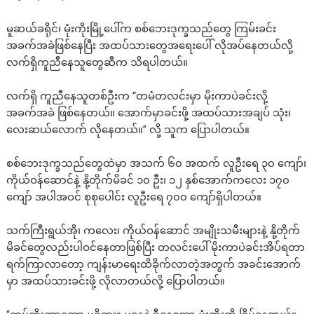
မူဆယ်ခရိုင်၊ မုံးကိုးမြို့ပေါ်က စစ်ဘေးဒုက္ခသည်တွေ ကြမ်းခင်း
အခက်အခဲဖြစ်နေပြီး အထပ်သားတွေအရေးပေါ် လိုအပ်နေတယ်လို့
လက်ရှိကူညီနေသူတွေဆီက သိရပါတယ်။
လက်ရှိ ကူညီနေသူတစ်ဦးက “တမံတလင်းမှာ မိုးကာပဲခင်းလို့
အခက်အခဲ ဖြစ်နေတယ်။ အောက်မှာခင်းဖို့ အထပ်သားအချပ် သုံး၊
လေးဆယ်လောက် လိုနေတယ်။” လို့ သူက ပြောပါတယ်။
စစ်ဘေးဒုက္ခသည်တွေထဲမှာ အသက် ၆၀ အထက် လူဦးရေ ၃၀ ကျော်၊
ကိုယ်ဝန်ဆောင်နဲ့ နို့တိုက်မိခင် ၁၀ ဦး၊ ၁၂ နှစ်အောက်ကလေး ၁၇၀
ကျော် အပါအဝင် စုစုပေါင်း လူဦးရေ ၇၀၀ ကျော်ရှိပါတယ်။
သက်ကြီးရွယ်အို၊ ကလေး၊ ကိုယ်ဝန်ဆောင် အမျိုးသမီးများနဲ့ နို့တိုက်
မိခင်တွေလည်းပါဝင်နေတာဖြစ်ပြီး တလင်းပေါ် မိုးကာပဲခင်းအိပ်ရတာ
ရက်ကြာလာတော့ ကျန်းမာရေးထိခိုက်လာတဲ့အတွက် အခင်းအောက်
မှာ အထပ်သားခင်းဖို့ လိုလာတယ်လို့ ပြောပါတယ်။