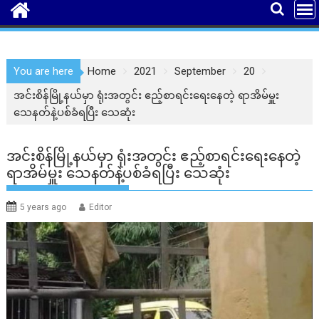
You are here
Home
2021
September
20
အင်းစိန်မြို့နယ်မှာ ရုံးအတွင်း ဧည့်စာရင်းရေးနေတဲ့ ရာအိမ်မှူး
သေနတ်နဲ့ပစ်ခံရပြီး သေဆုံး
အင်းစိန်မြို့နယ်မှာ ရုံးအတွင်း ဧည့်စာရင်းရေးနေတဲ့
ရာအိမ်မှူး သေနတ်နဲ့ပစ်ခံရပြီး သေဆုံး
5 years ago
Editor