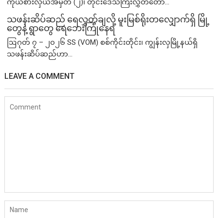
ကိုယ်စားလှယ်အမှတ် (၂)၊ တိုင်းဒေသကြီးလွှတ်တော်...
သဖန်းဆိပ်ဆည် ရေလွှတ်ချလို့ မူးမြစ်ရိုးတလျှောက်ရှိ မြို့
တွေနဲ့ ရွာတွေ ရေဘေးကြုံနေရ
ဩဂုတ် ၇ – ၂၀၂၆ SS (VOM) စစ်ကိုင်းတိုင်း၊ ကျွန်းလှမြို့နယ်ရှိ
သဖန်းဆိပ်ဆည်ဟာ...
LEAVE A COMMENT