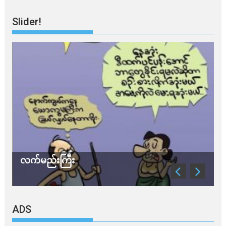
Slider!
လက်မည်းကြီး
သ
ADS