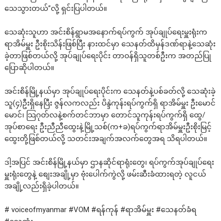
သေသွားတယ်”လို့ ရှင်းပြပါတယ်။
သေဆုံးသူဟာ အင်းစိန်ရွာမအနောက်ရပ်ကွက် အုပ်ချုပ်ရေးမှူးရုံးက
ရာအိမ်မှူး ဦးစိုးသိန်းဖြစ်ပြီး နားထင်မှာ သေနတ်ထိမှန်ဒဏ်ရာနဲ့သေဆုံး
ခဲ့တာဖြစ်တယ်လို့ အုပ်ချုပ်ရေးပိုင်း တာဝန်ရှိသူတစ်ဦးက အတည်ပြု
ပြောဆိုပါတယ်။
အင်းစိန်မြို့နယ်မှာ အုပ်ချုပ်ရေးပိုင်းက သေနတ်နဲ့ပစ်ခတ်လို့ သေဆုံးခဲ့
သူ(၄)ဦးရှိနေပြီး ဇွန်လကလည်း ပိန္ဒဲကုန်းရပ်ကွက်ရှိ ရာအိမ်မှူး ဦးမောင်
မောင်၊ သြဂုတ်လနဲ့စက်တင်ဘာမှာ တောင်သူကုန်းရပ်ကွက်ရှိ ထွေ/
အုပ်စာရေး ဦးညီညီထွေးနဲ့မြို့သစ်(က+ခ)ရပ်ကွက်ရာအိမ်မှူးဦးစိုးမြင့်
ထွေးတို့ဖြစ်တယ်လို့ သတင်းအချက်အလက်တွေအရ သိရပါတယ်။
ဒါ့အပြင် အင်းစိန်မြို့နယ်မှာ ဌာနဆိုင်ရာရုံးတွေ၊ ရပ်ကွက်အုပ်ချုပ်ရေး
မှူးရုံးတွေနဲ့ စျေးအချို့မှာ ဗုံးပေါက်ကွဲလို့ ဖမ်းဆီးခံထားရတဲ့ လူငယ်
အချို့လည်းရှိခဲ့ပါတယ်။
# voiceofmyanmar
#VOM
#ရန
်ကုန်
#ရာအိမ
်မှူး
#သေနတ
်ခံရ