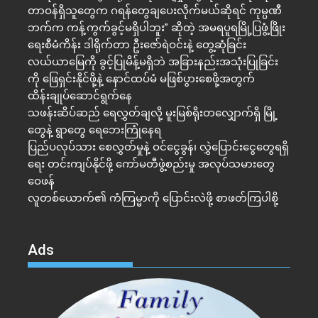
တာဝန်ရှိသူတွေက ဂရန်တွေချပေးလိုက်မယ်ဆိုရင် ကုမ္ပဏီ
ဘက်က ကန့်ကွက်ခွင့်မရှိပါဘူး” ဆိုတဲ့ အမရပူရမြို့ပြဖွံ့ဖြိုး
ရေးစီမံကိန်း ဒါရိုက်တာ ဦးဇော်ရဲဝင်းနဲ့ တွေ့ဆုံခြင်း
လယ်ယာမြေကို ခွင့်ပြုမိန့်မရှိဘဲ အခြားနည်းအသုံးပြုခြင်း
ကို ဖြေရှင်းနိုင်ဖို့နဲ့ နောင်ထပ်မံ မဖြစ်ပွားစေဖို့အတွက်
ထိန်းချုပ်ဆောင်ရွက်နေ
သဖန်းဆိပ်ဆည် ရေလွှတ်ချလို့ မူးမြစ်ရိုးတလျှောက်ရှိ မြို့
တွေနဲ့ ရွာတွေ ရေဘေးကြုံနေရ
ပြည်ပလုပ်သား စေလွှတ်မှုနဲ့ ဝင်ငွေခွန်၊ လွှဲပြောင်းငွေတွေရရှိ
ရေး တင်းကျပ်နိုင်ဖို့ ကော်မတီဖွဲ့စည်းမှု အလုပ်သမားတွေ
ဝေဖန်
လူတစ်ယောက်၏ ကံကြမ္မာကို ပြောင်းလဲဖို့ စာဖတ်ကြပါစို့
Ads