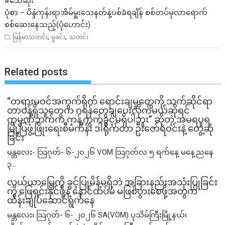
#သေဆုံး
ပုံစာ – ပိန္ဒဲကုန်းရာအိမ်မှူးသေနတ်နဲ့ပစ်ခံရချိန် စစ်တပ်မှလာရောက်
စစ်ဆေးနေသည့်(ပုံဟောင်း)
,
,
မြန်မာသတင်း
မှုခင်း
သတင်း
Related posts
“တရားမဝင်အကွက်ရိုက် ရောင်းချမှုတွေကို သက်ဆိုင်ရာ
တာဝန်ရှိသူတွေက ဂရန်တွေချပေးလိုက်မယ်ဆိုရင်
ကုမ္ပဏီဘက်က ကန့်ကွက်ခွင့်မရှိပါဘူး” ဆိုတဲ့ အမရပူရ
မြို့ပြဖွံ့ဖြိုးရေးစီမံကိန်း ဒါရိုက်တာ ဦးဇော်ရဲဝင်းနဲ့ တွေ့ဆုံ
ခြင်း
မန္တလေး- သြဂုတ်- ၆-၂၀၂၆ VOM သြဂုတ်လ ၅ ရက်နေ့ မနေ့ညနေ
၃...
လယ်ယာမြေကို ခွင့်ပြုမိန့်မရှိဘဲ အခြားနည်းအသုံးပြုခြင်း
ကို ဖြေရှင်းနိုင်ဖို့နဲ့ နောင်ထပ်မံ မဖြစ်ပွားစေဖို့အတွက်
ထိန်းချုပ်ဆောင်ရွက်နေ
မန္တလေး၊ သြဂုတ်- ၆- ၂၀၂၆ SA(VOM) ပုသိမ်ကြီးမြို့နယ်၊