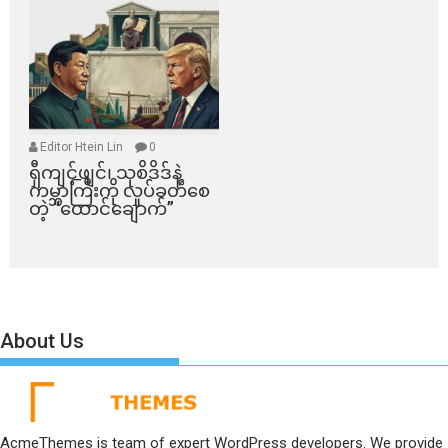
Editor Htein Lin
0
ရှီကျင့်ဖျင်၊ သုစိဒိဒ်နဲ့
ကမ္ဘာကြီးကို လှုပ်ခတ်စေ
တဲ့ “ထောင်ချောက်”
About Us
AcmeThemes is team of expert WordPress developers. We provide