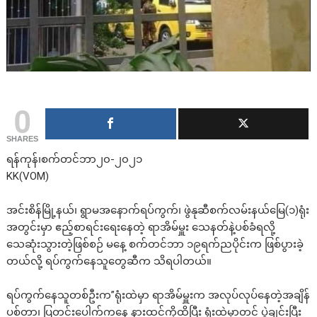
0
SHARES
ရန်ကုန်၊စက်တင်ဘာ၂၀-၂၀၂၁
KK(VOM)
အင်းစိန်မြို့နယ်၊ ရွာမအနောက်ရပ်ကွက်၊ ဖွဲနုဆီစက်လမ်းနယ်မြေ(၁)ရုံး
အတွင်းမှာ ဧည့်စာရင်းရေးနေတဲ့ ရာအိမ်မှူး သေနတ်နဲ့ပစ်ခံရလို့
သေဆုံးသွားတဲ့ဖြစ်စဉ် မနေ့ စက်တင်ဘာ ၁၉ရက်ညပိုင်းက ဖြစ်ပွားခဲ့
တယ်လို့ ရပ်ကွက်နေသူတွေဆီက သိရပါတယ်။
ရပ်ကွက်နေသူတစ်ဦးက”ရုံးထဲမှာ ရာအိမ်မှူးက အလုပ်လုပ်နေတဲ့အချိန်
ပစ်တာ၊ ပြတင်းပေါက်ကနေ နားထင်ကိုထိပြီး ရုံးထဲမှာတင် ပွဲချင်းပြီး