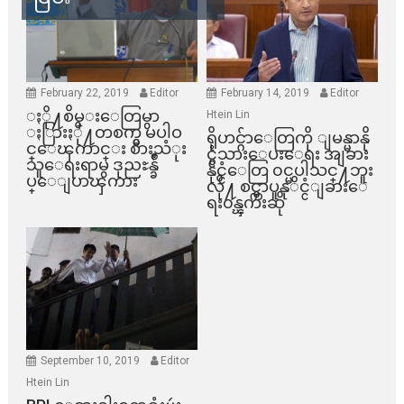
February 22, 2019
Editor
February 14, 2019
Editor
ႏို႔စိမ္းေတြမွာ
Htein Lin
ႏြားႏို႔တစက္မွ မပါဝ
ရိုဟင္ဂ်ာေတြကို ျမန္မာနို
င္ေၾကာင္း စားသံုး
င္ငံသားေပးေရး အျခား
သူေရးရာမွ ဒုညႊန္ခ်ဳ
နိုင္ငံေတြ ၀င္မပါသင္႔ဘူး
ပ္ေျပာၾကား
လို႔ စင္ကာပူနုိင္ငံျခားေ
ရး၀န္ၾကီးဆို
September 10, 2019
Editor
Htein Lin