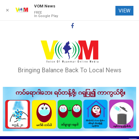
VOM News
✕
VIEW
FREE
In Google Play
Skip
to
content
Bringing Balance Back To Local News