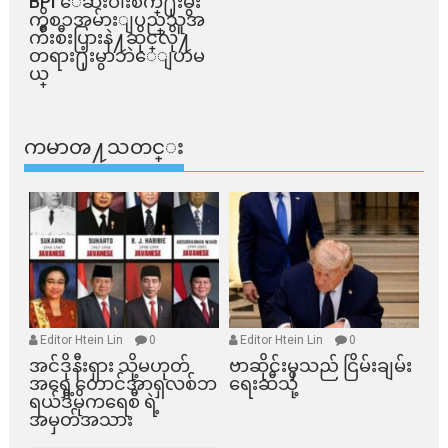
BPI ​ေဆးဝါးစက္​႐ုံးမွဴး
ကိစၥအမ်ားျပည္​သူအ
က်ိဳးစီးပြားနဲ႔ဆိုင္​လို႔
တရား႐ုံးမွာဘဲေျပာမ
ယ္​
ကမာၻ႔သတင္း
Editor Htein Lin
0
Editor Htein Lin
0
အင်ဒိုနီးရှား သို့မဟုတ်
ဗာဆိုင်းမှသည် ငြိမ်းချမ်း
အရှေ့တောင်အာရှလစ်ဘ
ရေးဆီသို့
ရယ်ဒီမိုကရေစီ ရဲ့
အမှတ်အသား