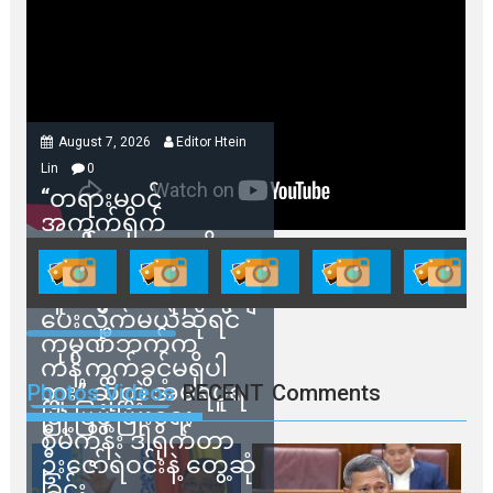
August 7, 2026
Editor Htein
Lin
0
“တရားမဝင်
အကွက်ရိုက်
ရောင်းချမှုတွေကို
သက်ဆိုင်ရာတာဝန်ရှိ
သူတွေက ဂရန်တွေချ
ပေးလိုက်မယ်ဆိုရင်
ကုမ္ပဏီဘက်က
ကန့်ကွက်ခွင့်မရှိပါ
ဘူး” ဆိုတဲ့ အမရပူရ
Photos Videos
RECENT
Comments
မြို့ပြဖွံ့ဖြိုးရေး
စီမံကိန်း ဒါရိုက်တာ
ဦးဇော်ရဲဝင်းနဲ့ တွေ့ဆုံ
ခြင်း