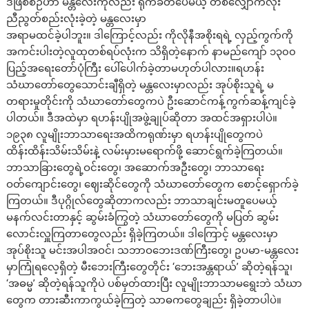
ဒီဖြစ်စဉ်ဟာ မန္တလေးကိုလည်း ရိုက်ခတ်ပေမယ့် တစ်လျှောက်လုံး
ညီညွတ်စည်းလုံးခဲ့တဲ့ မန္တလေးမှာ
အရာမထင်ခဲ့ပါဘူး။ ဒါကြောင့်လည်း ကိုလိုနီအစိုးရရဲ့ လှည့်ကွက်ကို
အကင်းပါးတဲ့လူထုတစ်ရပ်လုံးက သိရှိတဲ့နောက် နာမည်ကျော် ၁၃၀၀
ပြည့်အရေးတော်ပုံကြီး ပေါ်ပေါက်ခဲ့တာမဟုတ်ပါလား။ရဟန်း
သံဃာတော်တွေသောင်းချီရှိတဲ့ မန္တလေးမှာလည်း အုပ်စိုးသူရဲ့ မ
တရားမှုတိုင်းကို သံဃာတော်တွေကပဲ ဦးဆောင်ကန့်ကွက်ဆန့်ကျင်ခဲ့
ပါတယ်။ ဒီအထဲမှာ ရဟန်းပျိုအဖွဲ့ချုပ်ဆိုတာ အထင်အရှားပါပဲ။
၁၉၃၈ လူမျိုးဘာသာရေးအထိကရုဏ်းမှာ ရဟန်းပျိုတွေကပဲ
ထိန်းထိန်းသိမ်းသိမ်းနဲ့ လမ်းမှားမရောက်ဖို့ ဆောင်ရွက်ခဲ့ကြတယ်။
ဘာသာခြားတွေရဲ့ဝင်းတွေ၊ အဆောက်အဦးတွေ၊ ဘာသာရေး
ဝတ်ကျောင်းတွေ၊ ဈေးဆိုင်တွေကို သံဃာတော်တွေက စောင့်ရှောက်ခဲ့
ကြတယ်။ ဒီပုဂ္ဂိုလ်တွေဆိုတာကလည်း ဘာသာချင်းမတူပေမယ့်
မနက်လင်းတာနှင့် ဆွမ်းခံကြွတဲ့ သံဃာတော်တွေကို မပြတ် ဆွမ်း
လောင်းလှူကြတာတွေလည်း ရှိခဲ့ကြတယ်။ ဒါကြောင့် မန္တလေးမှာ
အုပ်စိုးသူ မင်းအပါအဝင်၊ သဘာဝဘေးဒဏ်ကြီးတွေ၊ ဥပမာ-မန္တလေး
မှာကြုံရလေ့ရှိတဲ့ မီးဘေးကြီးတွေတိုင်း ‘ဘေးအန္တရာယ်’ ဆိုတဲ့ရန်သူ၊
‘အဓမ္မ’ ဆိုတဲ့ရန်သူကိုပဲ ပစ်မှတ်ထားပြီး လူမျိုးဘာသာမရွေးဘဲ သံဃာ
တွေက တားဆီးကာကွယ်ခဲ့ကြတဲ့ သာဓကတွေချည်း ရှိခဲ့တာပါပဲ။