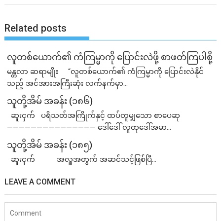
Related posts
လူတစ်ယောက်၏ ကံကြမ္မာကို ပြောင်းလဲဖို့ စာဖတ်ကြပါစို့
မန္တလာ ဆရာမျိုး “လူတစ်ယောက်၏ ကံကြမ္မာကို ပြောင်းလဲနိုင်
သည့် အင်အားအကြီးဆုံး လက်နက်မှာ...
သူတို့အိမ် အခန်း (၁၈၆)
ဆူးငှက် ပရိသတ်အကြိုက်နှင့် ထပ်တူမျှသော စာပေဆု
——————————————— ဒေါ်ဒေါ် လူထုဒေါ်အမာ...
သူတို့အိမ် အခန်း (၁၈၅)
ဆူးငှက် အလှူအတွက် အဆင်သင့်ဖြစ်ပြီ...
LEAVE A COMMENT