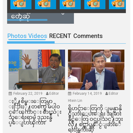
နေအိမ်တွေဖျက်သိမ်း
ခံရမယ့် ဒေသခံတွေ
တွေ့ဆုံ
Photos Videos
RECENT
Comments
February 22, 2019
Editor
February 14, 2019
Editor
ႏို႔စိမ္းေတြမွာ
Htein Lin
ႏြားႏို႔တစက္မွ မပါဝ
ရိုဟင္ဂ်ာေတြကို ျမန္မာနို
င္ေၾကာင္း စားသံုး
င္ငံသားေပးေရး အျခား
သူေရးရာမွ ဒုညႊန္ခ်ဳ
နိုင္ငံေတြ ၀င္မပါသင္႔ဘူး
ပ္ေျပာၾကား
လို႔ စင္ကာပူနုိင္ငံျခားေ
ရး၀န္ၾကီးဆို