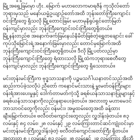
မြို့အရှေ့ခြမ်းမှာ ဟိုး…မြောက် မဟာလောကမာရဇိန် ကုသိုလ်တော်
ဘုရားမှသည် မနော်ယမ္မံဥယျာဉ်တော်အထိ ဘုန်းတော်ကြီးကျောင်း
ဝင်းကြီးတွေ ရှိသလို မြို့တောင်ခြမ်း မဟာမုနိရုပ်ရှင်တော်မြတ်
ဝန်းကျင်မှာလည်း ဘုန်းကြီးကျောင်းဝင်းကြီးတွေရှိတယ်။
မြို့နန်းတည်စ အနောက်ဖက်ခြမ်းနယ်နိမိတ်ဖြစ်တဲ့ရွှေတချောင်း ခေါ်
ကုပ်သိုမြောင်းရဲ့အနောက်ခြမ်းမှာလည်း တောင်မှမြောက်အထိ
ဘုန်းကြီးကျောင်းဝင်းကြီးတွေရှိတယ်။ ဒီလို မြို့ပတ်လည်မှာ
ဘုန်းကြီးကျောင်းကြီးတွေ ရံထားသလို မြို့ထဲကဘုရားစေတီတွေ
ဝန်းကျင်မှာလည်း ဘုန်းကြီးကျောင်းကြီးတွေ ရှိသေးတယ်။
မင်းတုန်းမင်းကြီးက ဗုဒ္ဓသာသနာကို ပဉ္စမသင်္ဂါယနာတင်သည်အထိ
ဆည်းကပ်ခဲ့သလိုပဲ ညီတော် ကနောင်မင်းသားနဲ့ မှူးမတ်ဝန်ကြီးများ
ဝန်းရံအားပေးမှုနှင့် ဒေါက်တာမတ်ကဲ့သို့ ခရစ်ယန်သာသနာပြုများနှင့်
ခရစ်ယန်သာသနာကိုလည်းနရာပေးခဲ့တယ်။ အလားတူ မဟာမေဒင်
ဘာသာဝင်တွေကိုလည်း ဝန်မင်း၊ အမှုထမ်းတွေအထိ ခန့်ထား
ချီးမြှောက်တယ်။ ဗလီဝတ်ကျောင်းတွေလည်း လှူဒါန်းခဲ့တယ်။ ၈၃
လမ်းနှင့် ၈၄ လမ်း၊ ၂၈ လမ်းနှင့် ၂၉ လမ်းကြားတာင်ဆင်ကျုံးဝင်းမှာ
မင်းတုန်းမင်းကြီးလှူဒါန်းခဲ့တဲ့ ဗလီဝတ်ကျောင်းတော်ကြီး ရှိတယ်။
အလားတူ ၈၂ လမ်းနှင့် ၈၃ လမ်း၊ ၂၈ လမ်းနှင့် ၂၉ လမ်းကြား အိုးဘို