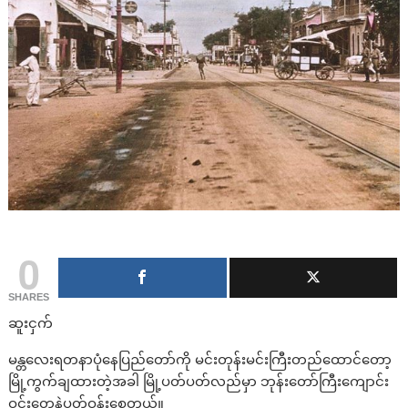
0
SHARES
ဆူးငှက်
မန္တလေးရတနာပုံနေပြည်တော်ကို မင်းတုန်းမင်းကြီးတည်ထောင်တော့
မြို့ကွက်ချထားတဲ့အခါ မြို့ပတ်ပတ်လည်မှာ ဘုန်းတော်ကြီးကျောင်း
ဝင်းတွေနဲ့ပတ်ဝန်းစေတယ်။