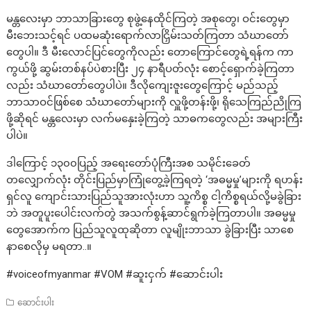
မန္တလေးမှာ ဘာသာခြားတွေ စုဖွဲ့နေထိုင်ကြတဲ့ အစုတွေ၊ ဝင်းတွေမှာ
မီးဘေးသင့်ရင် ပထမဆုံးရောက်လာငြှိမ်းသတ်ကြတာ သံဃာတော်
တွေပါ။ ဒီ မီးလောင်ပြင်တွေကိုလည်း တောကြောင်တွေရဲ့ရန်က ကာ
ကွယ်ဖို့ ဆွမ်းတစ်နပ်ပဲစားပြီး ၂၄ နာရီပတ်လုံး စောင့်ရှောက်ခဲ့ကြတာ
လည်း သံဃာတော်တွေပါပဲ။ ဒီလိုကျေးဇူးတွေကြောင့် မည်သည့်
ဘာသာဝင်ဖြစ်စေ သံဃာတော်များကို လှူဖို့တန်းဖို့၊ ရိုသေကြည်ညိုကြ
ဖို့ဆိုရင် မန္တလေးမှာ လက်မနှေးခဲ့ကြတဲ့ သာဓကတွေလည်း အများကြီး
ပါပဲ။
ဒါကြောင့် ၁၃၀၀ပြည့် အရေးတော်ပုံကြီးအစ သမိုင်းခေတ်
တလျှောက်လုံး တိုင်းပြည်မှာကြုံတွေ့ခဲ့ကြရတဲ့ ‘အဓမ္မမှု’များကို ရဟန်း
ရှင်လူ ကျောင်းသားပြည်သူအားလုံးဟာ သူ့ကိစ္စ ငါ့ကိစ္စရယ်လို့မခွဲခြား
ဘဲ အတူပူးပေါင်းလက်တွဲ အသက်စွန့်ဆာင်ရွက်ခဲ့ကြတာပါ။ အဓမ္မမှု
တွေအောက်က ပြည်သူလူထုဆိုတာ လူမျိုးဘာသာ ခွဲခြားပြီး သာစေ
နာစေလိုမှ မရတာ..။
#voiceofmyanmar #VOM #ဆူးငှက် #ဆောင်းပါး
ဆောင်းပါး