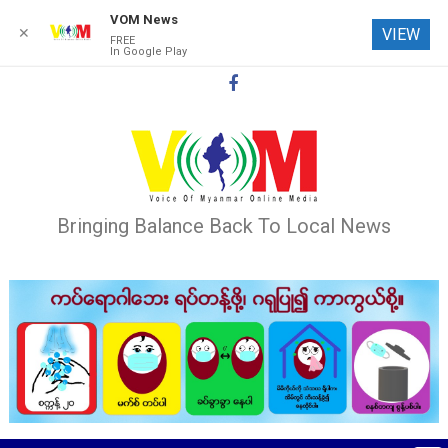
VOM News
✕
VIEW
FREE
In Google Play
Skip
to
content
Bringing Balance Back To Local News