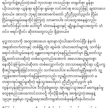
ရပ်ကွက်ဖွဲ့စည်းတဲ့အခါ ကုလားစု၊ ကသည်းစု၊ တရုတ်စု၊ မွန်စု၊
ယိုးဒယားစု၊ ယွန်းစု၊ ရခိုင်စု၊ ရှမ်းစု၊ လင်းဇင်းစု စသည်ဖြင့် ချထားပေး
ခဲ့တယ်။ အားလုံး ဘုရင့်အာဏာစက်တော် ညီညီညွတ်ညွတ်၊ ငြိမ်း
ငြိမ်းချမ်းချမ်းနေထိုင်ခဲ့ကြတဲ့ သာဓကပါ။ ဝင်းတွေအနေနဲ့လည်း
အင်္ဂလိပ်၊ပြင်သစ်၊ ပေါ်တူဂီ သံတမန်များနှင့် မျိုးနွယ်များအတွက် သံ
ဝင်း၊ ဗရင်ဂျီဝင်း ဆိုတာတွေလည်း ရှိခဲ့တယ်။
ဗုဒ္ဓဘာသာကို အထူးအားပေး၊ ရတနာသုံးပါးဆက်ကပ်ပြီး နံနက်
အရုဏ်တက်တာနှင့် တစ်မြို့လုံး ဆွမ်းခံ သံဃာတော်များရဲ့ သင်္ကန်း
ရောင်ဝါဝါလွှမ်းနေတဲ့ မန္တလေးရတနာပုံနေပြည်တော်မှာ မြို့တော်သူ၊
မြို့တော်သားဆိုတဲ့ တစ်သွေးတည်းအောက် အပေးအယူမျှတစွာ
နေထိုင်ခဲ့ကြတယ်ဆိုတာ တစ်လျှောက်လုံး ဘာသာရေးဆိုင်ရာ ပဋိပက္ခ
စိုးစဉ်းမျှမရှိခဲ့ခြင်းကလည်း သက်သေပါပဲ။ ပေါ်တော်မူပြီးနောက် သူ့
ကျွန်အောက်ရောက်ရပြန်တော့လည်း လူမျိုးဘာသာမခွဲခြားဘဲ မ
တရားအုပ်ချုပ်မှုဆိုတဲ့ ရန်သူအပေါ်မှာပဲ ညီညီညွတ်ညွတ် ခုခံ
တွန်းလှန်ခဲ့ကြတာပါပဲ။ ဒီလိုခုခံမှုတွေ၊ အုပ်ချုပ်သူအပေါ် မကျေနပ်မှု
တွေစုစည်းအားကောင်းလာလို့ ကိုလိုနီအစိုးရ အာရုံလွှဲတဲ့အနေနဲ့
၁၉၃၈ ခုနှစ်မှာ လူမျိုးရေးအထိကရုဏ်းတစ်ခုဖန်တီးခဲ့ပါတယ်။