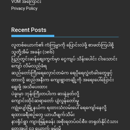
VOM အကြောင်း
Privacy Policy
Recent Posts
လူတစ်ယောက်၏ ကံကြမ္မာကို ပြောင်းလဲဖို့ စာဖတ်ကြပါစို့
သူတို့အိမ် အခန်း (၁၈၆)
ပြည်တွင်းဆန်စျေးကွက်မှာ ငွေကျပ် သိန်းပေါင်း ငါး​သောင်း
ကျော် လိမ်လည်ခံရ
ဆည်တော်ကြီးရေလှောင်တမံက ရေပိုရေလွှဲတံခါးတွေဖွင့်
ထားလို့ ဆည်အနီးက ကျေးရွာတချို့ကို အရေးပေါ်ပြောင်း
ရွေးဖို့ အသိပေးထား
ပဲခူးမှာ ဘုန်းကြီးတပါးက ဓားနဲ့ခုတ်လို့
ကျောင်းထိုင်ဆရာတော် ပျံလွန်တော်မူ
ကျုံပျော်မြို့နယ်က ရထားသံလမ်းပေါ် ရေကျော်နေလို့
ရထားခရီးစဉ်တွေ ယာယီဖျက်သိမ်း
နားရိုင်ရွာ ကျားဖြန့်စခန်း အစိုးရတပ်ဝင်စီး၊ တရုတ်နိုင်ငံသား
တွေအပါ ၄၃ ယောက် ဖမ်းမိ