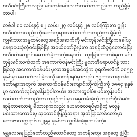
ဗလီဝင်းကြီးကလည်း မင်းတုန်းမင်းလက်ထက်ကတည်းက တည်ရှိခဲ့
တာပါ။
တစ်ခါ ၈၁ လမ်းနှင့် ၈၂ လမ်း၊ ၂၇ လမ်းနှင့် ၂၈ လမ်းကြားက ဂျွန်း
ဗလီဝင်းကလည်း ဘိုးတော်ဘုရားလက်ထက်ကတည်းက ရှိခဲ့တဲ့
ကျွမ်းဘားအမှုထမ်းတွေအစဉ်အဆက်ကို မင်းတုန်းမင်းကြီးကခေါ်ယူ
နေရာပေးခဲ့တဲ့ဝင်းဖြစ်ပြီး အဝယ်တော်ဦးဖိုးက ဘုရင့်ဆီခွင့်တောင်းပြီး
ဗလီဝတ်ကျောင်းဆောက်ခဲ့တာတဲ့။နောက်… ထူးခြားတာတစ်ခုက မင်း
တုန်းမင်းလက်ထက် အကောက်ဝန်မင်းကြီး မူလာအီဗရာဟင်နဲ့ သား
ဖြစ်သူ အကောက်ဝန်မင်း မူလာအစ္စမန်အင်တို့က စူရတီဗလီကို ၁၈၅၉
ခုနှစ်မှာ ဆောက်လုပ်ခဲ့သလို ဒေးဝန်းရပ်မှာလည်း ဗုဒ္ဓဘာသာရဟန်း
တော်များအတွက် အကောက်ဝန်မင်းကျောင်းတိုက်ကြီးကို ၁၈၈၄ ခုနှစ်
မှာ ဆောက်လုပ်လှူဒါန်းခဲ့ပါတယ်။ အလားတူပါပဲ။ မင်းတုန်းမင်း
လက်ထက်ကတည်းက ဘုရင့်တပ်မှာ အမှုထမ်းခဲ့တဲ့ တရုတ်ဗိုလ်မင်း
ဆွန်တာလောရဲ့ မိသားစုကလည်း ဟေမာဇလရပ်မှာရှိတဲ့ မလွန်
မင်းသားကောင်းမှု ဆုတောင်းပြည့်ဘုရား အုတ်ပြာသာဒ်တော်မှာ
ကောဇာသက္ကရာဇ် ၁၂၉၉ ခုနှစ်က လှူဒါန်းခဲ့ဖူးတယ်တဲ့။
မန္တလေးနေပြည်တော်တည်ထောင်တော့ အတန်းတွေ၊ အစုတွေ ဖွဲ့ပြီး