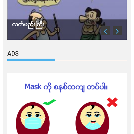
လက်မည်းကြီး
သ
ADS