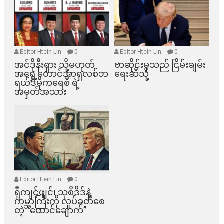
Editor Htein Lin
0
Editor Htein Lin
0
အင်ဒိုနီးရှား သို့မဟုတ်
ဗာဆိုင်းမှသည် ငြိမ်းချမ်း
အရှေ့တောင်အာရှလစ်ဘ
ရေးဆီသို့
ရယ်ဒီမိုကရေစီ ရဲ့
အမှတ်အသား
Editor Htein Lin
0
ရှီကျင့်ဖျင်၊ သုစိဒိဒ်နဲ့
ကမ္ဘာကြီးကို လှုပ်ခတ်စေ
တဲ့ “ထောင်ချောက်”