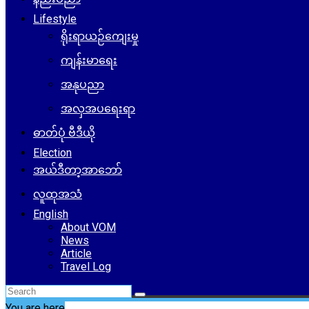
Lifestyle
ရိုးရာယဉ်ကျေးမှု
ကျန်းမာရေး
အနုပညာ
အလှအပရေးရာ
ဓာတ်ပုံ ဗီဒီယို
Election
အယ်ဒီတာ့အာဘော်
လူထုအသံ
English
About VOM
News
Article
Travel Log
You are here