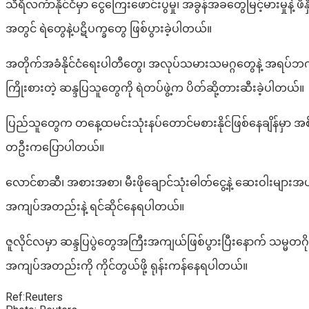
သီရိလင်္ကာနိုင်ငံမှာ ငွေကြေးဖောင်းပွမှု၊ အခွန်အခတွေမြင့်မားမှုနဲ့
အတွင် ရဲတွေနဲ့ပဋိပက္ခတွေ ဖြစ်ပွားခဲ့ပါတယ်။
အတိုက်အခံနိုင်ငံရေးပါတီတွေ၊ အလုပ်သမားသမဂ္ဂတွေနဲ့ အရပ်ဘက်အဖွ
ကြိုးစားတဲ့ ဆန္ဒပြသူတွေကို ရဲတပ်ဖွဲ့က ပိတ်ဆို့တားဆီးခဲ့ပါတယ်။
ပြည်သူတွေက တနေ့ထမင်းသုံးနပ်တောင်မစားနိုင်ဖြစ်နေချိန်မှာ အစ
တဦးကပြောပါတယ်။
လောင်စာဆီ၊ အစားအစာ၊ မီးဖိုချောင်သုံးဓါတ်ငွေ့နဲ့ ဆေးဝါးများအပါ
အကျပ်အတည်းနဲ့ ရင်ဆိုင်နေရပါတယ်။
ဇူလိုင်လမှာ ဆန္ဒပြပွဲတွေအကြီးအကျယ်ဖြစ်ပွားပြီးနောက် သမ္မတ
အကျပ်အတည်းကို ကိုင်တွယ်ဖို့ ရုန်းကန်နေရပါတယ်။
Ref:Reuters