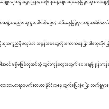
 ဖိနှိပ်ချုပ်ချယ်မှုတွေကြောင့် အစိုးရဆန့်ကျင်ရေးဆန္ဒပြပွဲတွေ တကျော့ပ
ဲ့အစည်းတွေ ပူးပေါင်းစီစဉ်တဲ့ အဲဒီဆန္ဒပြပွဲမှာ သမ္မတအိမ်တော်န
ိုးရကကူညီဖို့မလုပ်ဘဲ အခွန်အခတွေတိုးကောက်နေပြီး ဒါတွေကိုဖြေရှ
အ၀င် မရှိမဖြစ်လိုအပ်တဲ့ သွင်းကုန်တွေအတွက် ပေးချေဖို့ ရုန်းကန်နေ
ဂိုတာဘာယာရာဇပက်ဆာဟာ နိုင်ငံကနေ ထွက်ပြေးခဲ့ရပြီး လက်ရှိမှာတေ