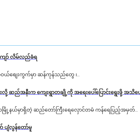
းကျော် လိမ်လည်ခံရ
ယ်စျေးကွက်မှာ ဆန်ကုန်သည်တွေ ၊...
လို့ ဆည်အနီးက ကျေးရွာတချို့ကို အရေးပေါ်ပြောင်းရွေးဖို့ အသိ
ာမြို့နယ်မှာရှိတဲ့ ဆည်တော်ကြီးရေလှောင်တမံ ကန်ရေပြည့်အမှတ်...
် ပျံလွန်တော်မူ