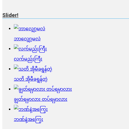
Slider!
ဘာလျှော့မလဲ
လက်မည်းကြီး
သတိ အိုမီခရွန်တဲ့
ချွတ်ရမှာလား တပ်ရမှာလား
ဘဏ်နဲ့အကြွေး