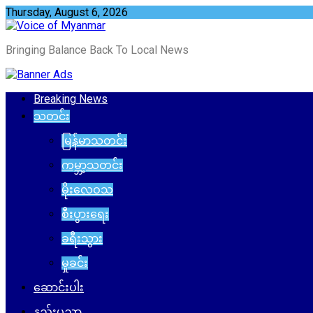
Skip
Thursday, August 6, 2026
to
content
Bringing Balance Back To Local News
Breaking News
သတင်း
မြန်မာသတင်း
ကမ္ဘာ့သတင်း
မိုးလေဝသ
စီးပွားရေး
ခရီးသွား
မှုခင်း
ဆောင်းပါး
နည်းပညာ