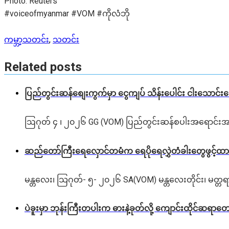
Photo: Reuters
#voiceofmyanmar #VOM #ကိုလံဘို
ကမ္ဘာ့သတင်း
,
သတင်း
Related posts
ပြည်တွင်းဆန်စျေးကွက်မှာ ငွေကျပ် သိန်းပေါင်း ငါး​သောင်
ဩဂုတ် ၄ ၊ ၂၀၂၆ GG (VOM) ပြည်တွင်းဆန်စပါးအရောင်းအဝ
ဆည်တော်ကြီးရေလှောင်တမံက ရေပိုရေလွှဲတံခါးတွေဖွင့်ထား
မန္တလေး၊ သြဂုတ်- ၅- ၂၀၂၆ SA(VOM) မန္တလေးတိုင်း၊ မတ္တရ
ပဲခူးမှာ ဘုန်းကြီးတပါးက ဓားနဲ့ခုတ်လို့ ကျောင်းထိုင်ဆရာတော