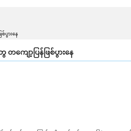
ြစ်ပွားနေ
တွေ တကျော့ပြန်ဖြစ်ပွားနေ