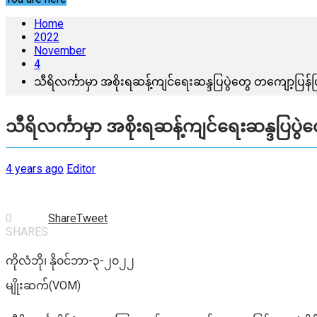
Home
2022
November
4
သီရိလင်္ကာမှာ အစိုးရဆန့်ကျင်ရေးဆန္ဒပြပွဲတွေ တကျော့ပြန်ဖ
သီရိလင်္ကာမှာ အစိုးရဆန့်ကျင်ရေးဆန္ဒပြပွဲ
4 years ago
Editor
0
Share
Tweet
SHARES
ကိုလံဘို၊ နို၀င်ဘာ-၃-၂၀၂၂
မျိုးဆက်(VOM)