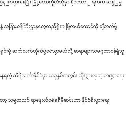
ြန်ဖြစ်ပွားနေပြီး မြို့တော်ကိုလံဘိုမှာ နို၀င်ဘာ ၂ ရက်က ဆန္ဒပြမှု
ဲ့ အခြား၀န်ကြီးဌာနတွေတည်ရှိရာ မြိ့လယ်ကောင်ကို ချီတက်ဖို့
င်းဖို့ ဆက်လက်တိုက်ပွဲ၀င်သွာမယ်လို့ ဆရာများသမဂ္ဂတာ၀န်ရှိသူ
ရတဲ့ သီရိလင်္ကာနိုင်ငံမှာ ယခုနှစ်အတွင်း ဆိုးရွားလှတဲ့ ဘဏ္ဍာရေး
ာ့ သမ္မတသစ် ရာနေးလ်၀စ်ခရီမီဆင်းဟာ နိုင်ငံစီးပွားရေး