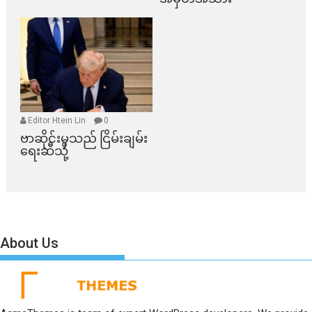
Editor Htein Lin
0
ဗာဆိုင်းမှသည် ငြိမ်းချမ်း
ရေးဆီသို့
About Us