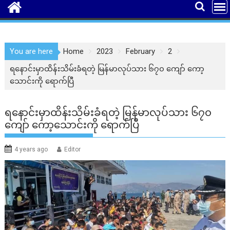
You are here
Home
2023
February
2
ရနောင်းမှာထိန်းသိမ်းခံရတဲ့ မြန်မာလုပ်သား ၆၇၀ ကျော် ကော့
သောင်းကို ရောက်ပြီ
ရနောင်းမှာထိန်းသိမ်းခံရတဲ့ မြန်မာလုပ်သား ၆၇၀
ကျော် ကော့သောင်းကို ရောက်ပြီ
4 years ago
Editor