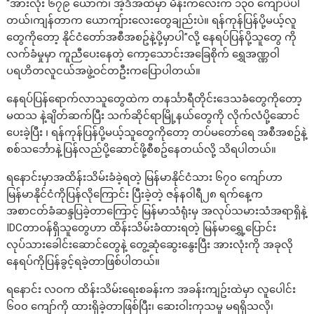
“အားလုံး ၆၇၉ ယောက်၊ အဲ့ဒီအထဲမှာ မိန်းကလေးက ၁၃၀ ကျော်ပဲပါ
တယ်၊ကျန်တာက ယောကျ်ားလေးတွေချည်းပဲ။ ရန်ကုန်ပြန်ပို့မယ့်လူ
တွေကိုတော့ နိုင်ငံတော်အစီအစဥ်နဲ့ပို့မှာပါ”လို့ နေရပ်ပြန်ပို့သူတွေ ကို
လက်ခံမှုမှာ ကူညီပေးနေတဲ့ ကော့သောင်းအခြေစိုက် ရွှေအဏ္ဏဝါ
ပရဟိတလူငယ်အဖွဲ့ဝင်တဦးကပြောပါတယ်။
နေရပ်ပြန်ရောက်လာသူတွေထဲက တနင်္သာရီတိုင်းဒေသခံတွေကိုတော့
မထသ နဲ့ချိတ်ဆက်ပြီး သက်ဆိုင်ရာမြို့နယ်တွေကို လိုက်လံပို့ဆောင်
ပေးခဲ့ပြီး ၊ ရန်ကုန်ပြန်ပို့မယ့်သူတွေကိုတော့ တပ်မတော်ရေ အစီအစဥ်နဲ့
စစ်သင်္ဘောနဲ့ပြန်လည်ပို့ဆောင်ဖို့စီစဥ်နေတယ်လို့ သိရပါတယ်။
ရနောင်းမှာအထိန်းသိမ်းခံခဲ့ရတဲ့ မြန်မာနိုင်ငံသား ၆၇၀ ကျော်ဟာ
မြန်မာနိုင်ငံကိုပြန်လိုကြောင်း ပြီးခဲ့တဲ့ ဇန်နဝါရီ၂၈ ရက်နေ့က
အစာငတ်ခံဆန္ဒပြခဲ့တာကြောင့် မြန်မာသံရုံးမှ အလုပ်သမားသံအရာရှိနဲ့
IDCတာဝန်ရှိသူတွေဟာ ထိန်းသိမ်းခံထားရတဲ့ မြန်မာရွှေ့ပြောင်း
လုပ်သားခေါင်းဆောင်တွေနဲ့ တွေ့ဆုံဆွေးနွေးပြီး အားလုံးကို အခုလို
နေရပ်ကိုပြန်ခွင့်ရခဲ့တာဖြစ်ပါတယ်။
ရနောင်း လဝက ထိန်းသိမ်းရေးစခန်းက အခန်းကျဥ်းထဲမှာ လူပေါင်း
၆၀၀ ကျော်ကို ထားရှိခဲ့တာဖြစ်ပြီး၊ ဆေးဝါးကုသမှု မရရှိသလို၊