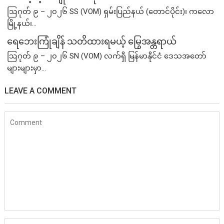
ဩဂုတ် ၉ – ၂၀၂၆ SS (VOM) ရှမ်းပြည်နယ် (တောင်ပိုင်း)၊ ကလော
မြို့နယ်၊...
ရေဘေးကြုံချိန် သတိထားရမယ့် မြွေအန္တရာယ်
ဩဂုတ် ၉ – ၂၀၂၆ SN (VOM) လက်ရှိ မြန်မာနိုင်ငံ ဒေသအတော်
များများမှာ...
LEAVE A COMMENT