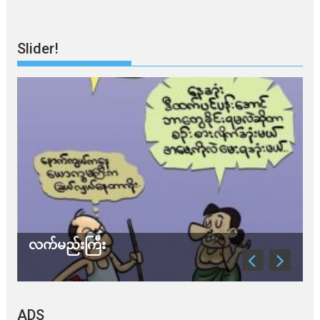
Slider!
လက်မည်းကြီး
သ
ADS