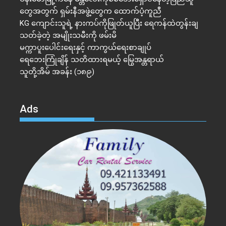
တွေအတွက် ရှမ်းနီအဖွဲ့တွေက ထောက်ပံ့ကူညီ
KG ကျောင်းသူရဲ့ နားကပ်ကိုဖြုတ်ယူပြီး ရေကန်ထဲတွန်းချ
သတ်ခဲ့တဲ့ အမျိုးသမီးကို ဖမ်းမိ
မက္ကာပူးပေါင်းရေးနှင့် ကာကွယ်ရေးစာချုပ်
ရေဘေးကြုံချိန် သတိထားရမယ့် မြွေအန္တရာယ်
သူတို့အိမ် အခန်း (၁၈၉)
Ads