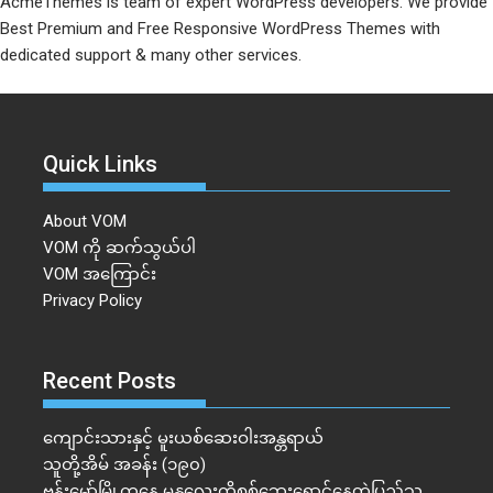
AcmeThemes is team of expert WordPress developers. We provide
Best Premium and Free Responsive WordPress Themes with
dedicated support & many other services.
Quick Links
About VOM
VOM ကို ဆက်သွယ်ပါ
VOM အကြောင်း
Privacy Policy
Recent Posts
ကျောင်းသားနှင့် မူးယစ်ဆေးဝါးအန္တရာယ်
သူတို့အိမ် အခန်း (၁၉၀)
ဗန်းမော်မြို့ကနေ မန္တလေးကိုစစ်ဘေးရှောင်နေတဲ့ပြည်သူ