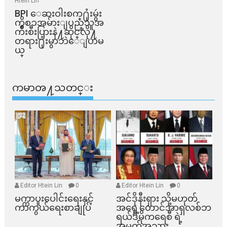
Htein Lin
BPI ​ေဆးဝါးစက္​႐ုံးမွဴး
ကိစၥအမ်ားျပည္​သူအ
က်ိဳးစီးပြားနဲ႔ဆိုင္​လို႔
တရား႐ုံးမွာဘဲေျပာမ
ယ္​
ကမာၻ႔သတင္း
Editor Htein Lin
0
Editor Htein Lin
0
မက္ကာပူးပေါင်းရေးနှင့်
အင်ဒိုနီးရှား သို့မဟုတ်
ကာကွယ်ရေးစာချုပ်
အရှေ့တောင်အာရှလစ်ဘ
ရယ်ဒီမိုကရေစီ ရဲ့
အမှတ်အသား