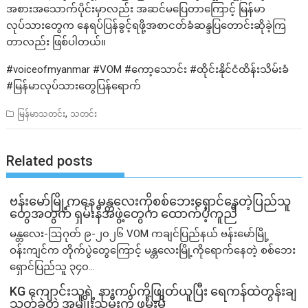
အစားအသောက်ပိုင်းမှာလည်း အဆင်မပြေတာကြောင့် မြန်မာ
လုပ်သားတွေက နေရပ်ပြန်ခွင့်ရဖို့အစာငတ်ခံဆန္ဒပြတောင်းဆိုခဲ့ကြ
တာလည်း ဖြစ်ပါတယ်။
#voiceofmyanmar #VOM #ကော့သောင်း #ထိုင်းနိုင်ငံထိန်းသိမ်းခံ
#မြန်မာလုပ်သားတွေပြန်ရောက်
,
မြန်မာသတင်း
သတင်း
Related posts
ဗန်းမော်မြို့ကနေ မန္တလေးကိုစစ်ဘေးရှောင်နေတဲ့ပြည်သူ
တွေအတွက် ရှမ်းနီအဖွဲ့တွေက ထောက်ပံ့ကူညီ
မန္တလေး-ဩဂုတ် ၉-၂၀၂၆ VOM ကချင်ပြည်နယ် ဗန်းမော်မြို့
ဝန်းကျင်က တိုက်ပွဲတွေကြောင့် မန္တလေးမြို့ကိုရောက်နေတဲ့ စစ်ဘေး
ရှောင်ပြည်သူ ၃၄၀...
KG ကျောင်းသူရဲ့ နားကပ်ကိုဖြုတ်ယူပြီး ရေကန်ထဲတွန်းချ
သတ်ခဲ့တဲ့ အမျိုးသမီးကို ဖမ်းမိ