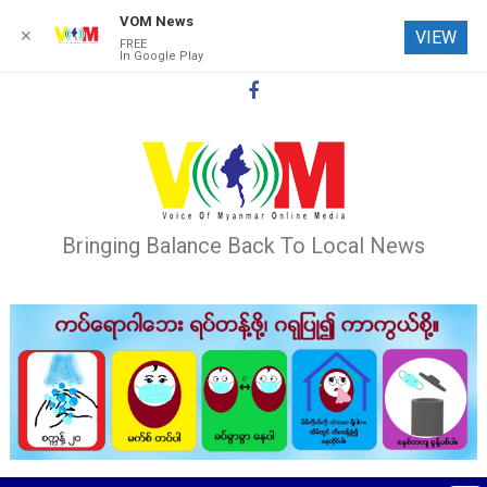
VOM News
✕
VIEW
FREE
In Google Play
Skip
to
content
Bringing Balance Back To Local News