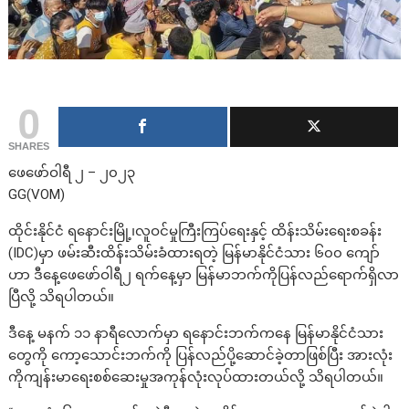
0
SHARES
ဖေဖော်ဝါရီ ၂ – ၂၀၂၃
GG(VOM)
ထိုင်းနိုင်ငံ ရနောင်းမြို့၊လူဝင်မှုကြီးကြပ်ရေးနှင့် ထိန်းသိမ်းရေးစခန်း
(IDC)မှာ ဖမ်းဆီးထိန်းသိမ်းခံထားရတဲ့ မြန်မာနိုင်ငံသား ၆၀၀ ကျော်
ဟာ ဒီနေ့ဖေဖော်ဝါရီ၂ ရက်နေ့မှာ မြန်မာဘက်ကိုပြန်လည်ရောက်ရှိလာ
ပြီလို့ သိရပါတယ်။
ဒီနေ့ မနက် ၁၁ နာရီလောက်မှာ ရနောင်းဘက်ကနေ မြန်မာနိုင်ငံသား
တွေကို ကော့သောင်းဘက်ကို ပြန်လည်ပို့ဆောင်ခဲ့တာဖြစ်ပြီး အားလုံး
ကိုကျန်းမာရေးစစ်ဆေးမှုအကုန်လုံးလုပ်ထားတယ်လို့ သိရပါတယ်။