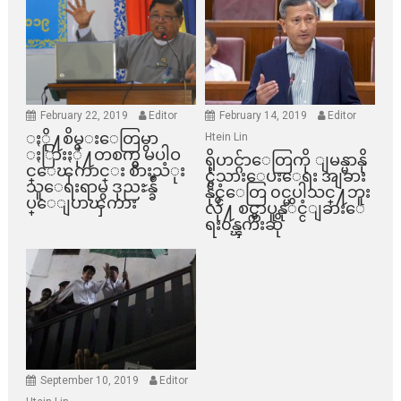
February 22, 2019
Editor
February 14, 2019
Editor
ႏို႔စိမ္းေတြမွာ
Htein Lin
ႏြားႏို႔တစက္မွ မပါဝ
ရိုဟင္ဂ်ာေတြကို ျမန္မာနို
င္ေၾကာင္း စားသံုး
င္ငံသားေပးေရး အျခား
သူေရးရာမွ ဒုညႊန္ခ်ဳ
နိုင္ငံေတြ ၀င္မပါသင္႔ဘူး
ပ္ေျပာၾကား
လို႔ စင္ကာပူနုိင္ငံျခားေ
ရး၀န္ၾကီးဆို
September 10, 2019
Editor