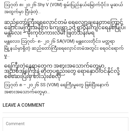
ဩဂုတ် ၈၊ ၂၀၂၆ Shy V (VOM) ရှမ်းပြည်နယ်မြောက်ပိုင်း၊ မူဆယ်
အထွက်မှာ ပြီးခဲ့တဲ့...
ဆည်တော်ကြီးရေလှောင်တမံ ရေလျှော့ချနေတာကြောင့်
ချောင်းမကြီးအနီးက ကျေးရွာ ၁၀ ရွာဝန်းကျင်ရေနစ်မြုပ်၊
မန္တလေး – မိုးကုတ်ကားလမ်း ဖြတ်သန်းမရ
မန္တလေး၊ သြဂုတ်- ၈- ၂၀၂၆ SA(VOM) မန္တလေးတိုင်း၊ မတ္တရာ
မြို့နယ်မှာရှိတဲ့ ဆည်တော်ကြီးရေလှောင်တမံအတွင်း ရေဝင်ရောက်
မှု...
ရေကြီးတဲ့​နေရာ​တွေက အစားအသောက်တွေမှာ
အညစ်အကြေးနဲ့ ဓာတုပစ္စည်းတွေ ရောနှောပါဝင်နိုင်လို့
စစ်ဆေးပြီးမှ စားသုံးစေလို
ဩဂုတ် ၈ – ၂၀၂၆ SS (VOM) ရေကြီးမှုတွေ ဖြစ်ပြီးနောက်
အစားအသောက်တွေမှာ...
LEAVE A COMMENT