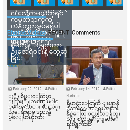
သက်ဆိုင်ရာတာဝန်ရှိ
သူတွေက ဂရန်တွေချ
ပေးလိုက်မယ်ဆိုရင်
ကုမ္ပဏီဘက်က
ကန့်ကွက်ခွင့်မရှိပါ
ဘူး” ဆိုတဲ့ အမရပူရ
Photos Videos
RECENT
Comments
မြို့ပြဖွံ့ဖြိုးရေး
စီမံကိန်း ဒါရိုက်တာ
ဦးဇော်ရဲဝင်းနဲ့ တွေ့ဆုံ
ခြင်း
February 22, 2019
Editor
February 14, 2019
Editor
ႏို႔စိမ္းေတြမွာ
Htein Lin
ႏြားႏို႔တစက္မွ မပါဝ
ရိုဟင္ဂ်ာေတြကို ျမန္မာနို
င္ေၾကာင္း စားသံုး
င္ငံသားေပးေရး အျခား
သူေရးရာမွ ဒုညႊန္ခ်ဳ
နိုင္ငံေတြ ၀င္မပါသင္႔ဘူး
ပ္ေျပာၾကား
လို႔ စင္ကာပူနုိင္ငံျခားေ
ရး၀န္ၾကီးဆို