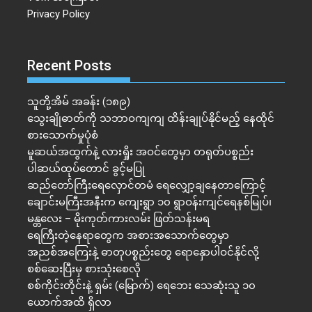
Privacy Policy
Recent Posts
သူတို့အိမ် အခန်း (၁၈၉)
သွေးချိုဓာတ်ကို သဘာဝကျကျ ထိန်းချုပ်နိုင်မည့် နေထိုင်
စားသောက်မှုပုံစံ
မူဆယ်အထွက်နဲ့ လားရှိုး အဝင်တွေမှာ တရုတ်ပစ္စည်း
ပါဆယ်ထုပ်တောင် ခွင့်မပြု
ဆည်တော်ကြီးရေလှောင်တမံ ရေလျှော့ချနေတာကြောင့်
ချောင်းမကြီးအနီးက ကျေးရွာ ၁၀ ရွာဝန်းကျင်ရေနစ်မြုပ်၊
မန္တလေး – မိုးကုတ်ကားလမ်း ဖြတ်သန်းမရ
ရေကြီးတဲ့​နေရာ​တွေက အစားအသောက်တွေမှာ
အညစ်အကြေးနဲ့ ဓာတုပစ္စည်းတွေ ရောနှောပါဝင်နိုင်လို့
စစ်ဆေးပြီးမှ စားသုံးစေလို
စစ်ကိုင်းတိုင်းနဲ့ ရှမ်း (မြောက်) ရေဘေး သေဆုံးသူ ၁၀
ယောက်အထိ ရှိလာ