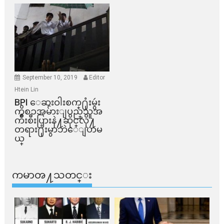
September 10, 2019
Editor
Htein Lin
BPI ​ေဆးဝါးစက္​႐ုံးမွဴး
ကိစၥအမ်ားျပည္​သူအ
က်ိဳးစီးပြားနဲ႔ဆိုင္​လို႔
တရား႐ုံးမွာဘဲေျပာမ
ယ္​
ကမာၻ႔သတင္း