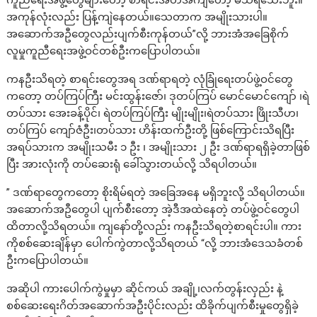
ကူညီရေးအဖွဲ့တွေများတော့ စာရင်းအတိအကျတော့ မသိရသေးဘူး။
အကုန်လုံးလည်း ပြန့်ကျဲနေတယ်။သေတာက အမျိုးသားပါ။
အဆောက်အဦတွေလည်းပျက်စီးကုန်တယ်”လို့ ဘားအံအခြေစိုက်
လူမှုကူညီရေးအဖွဲ့ဝင်တစ်ဦးကပြောပါတယ်။
ကနဦးသိရတဲ့ စာရင်းတွေအရ ဒဏ်ရာရတဲ့ လုံခြုံရေးတပ်ဖွဲ့ဝင်တွေ
ကတော့ တပ်ကြပ်ကြီး မင်းထွန်းဇော်၊ ဒုတပ်ကြပ် မောင်မောင်ကျော် ၊ရဲ
တပ်သား အေးခန့်ပိုင်၊ ရဲတပ်ကြပ်ကြီး မျိုးမျိုး၊ရဲတပ်သား ဖြိုးသီဟ၊
တပ်​ကြပ် ကျော်ဇံဦး၊တပ်သား ဟိန်းထက်ဦးတို့ ဖြစ်ကြောင်းသိရပြီး
အရပ်သားက အမျိုးသမီး ၁ ဦး ၊ အမျိုးသား ၂ ဦး ဒဏ်ရာရရှိခဲ့တာဖြစ်
ပြီး အားလုံးကို တပ်ဆေးရုံ ခေါ်သွားတယ်လို့ သိရပါတယ်။
” ဒဏ်ရာတွေကတော့ စိုးရိမ်ရတဲ့ အခြေအနေ မရှိဘူးလို့ သိရပါတယ်။
အဆောက်အဦတွေပါ ပျက်စီးတော့ အဲ့ဒီအထဲနေတဲ့ တပ်ဖွဲ့ဝင်တွေပါ
ထိတာလို့သိရတယ်။ ကျနော်တို့လည်း ကနဦးသိရတဲ့စာရင်းပါ။ ကား
ကိုစစ်ဆေးချိန်မှာ ပေါက်ကွဲတာလို့သိရတယ် “လို့ ဘားအံဒေသခံတစ်
ဦးကပြောပါတယ်။
အဆိုပါ ကားပေါက်ကွဲမှုမှာ ဆိုင်ကယ် အချို့၊လက်တွန်းလှည်း နဲ့
စစ်ဆေးရေးဂိတ်အဆောက်အဦးပိုင်းလည်း ထိခိုက်ပျက်စီးမှုတွေရှိခဲ့