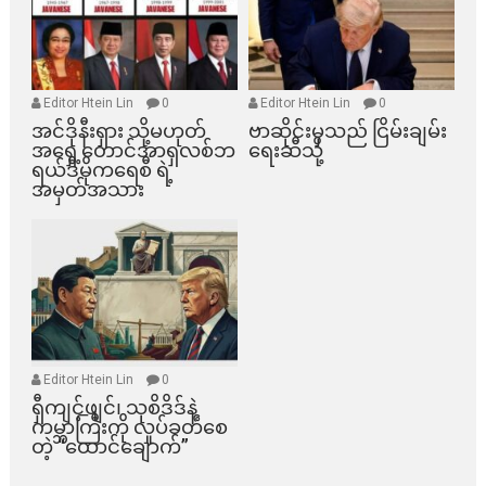
Editor Htein Lin
0
Editor Htein Lin
0
အင်ဒိုနီးရှား သို့မဟုတ်
ဗာဆိုင်းမှသည် ငြိမ်းချမ်း
အရှေ့တောင်အာရှလစ်ဘ
ရေးဆီသို့
ရယ်ဒီမိုကရေစီ ရဲ့
အမှတ်အသား
Editor Htein Lin
0
ရှီကျင့်ဖျင်၊ သုစိဒိဒ်နဲ့
ကမ္ဘာကြီးကို လှုပ်ခတ်စေ
တဲ့ “ထောင်ချောက်”