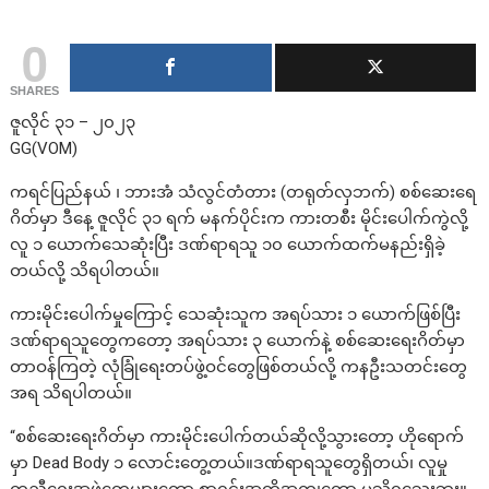
0
SHARES
ဇူလိုင် ၃၁ – ၂၀၂၃
GG(VOM)
ကရင်ပြည်နယ် ၊ ဘားအံ သံလွင်တံတား (တရုတ်လှဘက်) စစ်ဆေးရေ
ဂိတ်မှာ ဒီနေ့ ဇူလိုင် ၃၁ ရက် မနက်ပိုင်းက ကားတစီး မိုင်းပေါက်ကွဲလို့
လူ ၁ ယောက်သေဆုံးပြီး ဒဏ်ရာရသူ ၁၀ ယောက်ထက်မနည်းရှိခဲ့
တယ်လို့ သိရပါတယ်။
ကားမိုင်းပေါက်မှုကြောင့် သေဆုံးသူက အရပ်သား ၁ ယောက်ဖြစ်ပြီး
ဒဏ်ရာရသူတွေကတော့ အရပ်သား ၃ ယောက်နဲ့ စစ်ဆေးရေးဂိတ်မှာ
တာဝန်ကြတဲ့ လုံခြုံရေးတပ်ဖွဲ့ဝင်တွေဖြစ်တယ်လို့ ကနဦးသတင်းတွေ
အရ သိရပါတယ်။
“စစ်ဆေးရေးဂိတ်မှာ ကားမိုင်းပေါက်တယ်ဆိုလို့သွားတော့ ဟိုရောက်
မှာ Dead Body ၁ လောင်းတွေ့တယ်။ဒဏ်ရာရသူတွေရှိတယ်၊ လူမှု