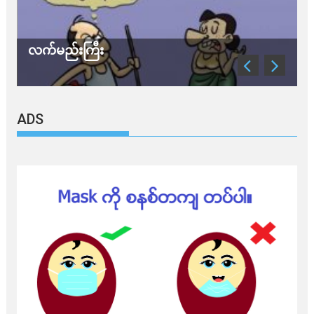
လက်မည်းကြီး
သ
ADS