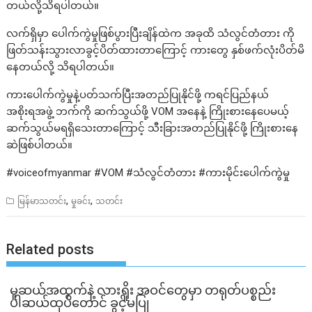
တယ်လို့သိရပါတယ်။
လက်ရှိမှာ ပေါက်ကွဲမှုဖြစ်ပွားပြီးချိန်ထဲက အခုထိ သံလွင်တံတား ကို
ဖြတ်သန်းသွားလာခွင့်ပိတ်ထားတာကြောင့် ကားတွေ နှစ်ဖက်လုံးပိတ်မိ
နေတယ်လို့ သိရပါတယ်။
ကားပေါက်ကွဲမှုနဲ့ပတ်သက်ပြီးအတည်ပြုနိုင်ဖို့ ကရင်ပြည်နယ်
အစိုးရအဖွဲ့ ဘက်ကို ဆက်သွယ်ဖို့ VOM အနေနဲ့ ကြိုးစားနေပေမယ့်
ဆက်သွယ်မရရှိသေးတာကြောင့် သီးခြားအတည်ပြုနိုင်ဖို့ ကြိုးစားနေ
ဆဲဖြစ်ပါတယ်။
#voiceofmyanmar #VOM #သံလွင်တံတား #ကားမိုင်းပေါက်ကွဲမှု
,
,
မြန်မာသတင်း
မှုခင်း
သတင်း
Related posts
မူဆယ်အထွက်နဲ့ လားရှိုး အဝင်တွေမှာ တရုတ်ပစ္စည်း
ပါဆယ်ထုပ်တောင် ခွင့်မပြု