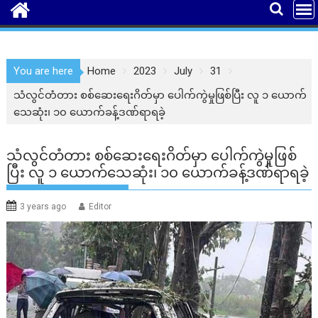
You are here
Home
2023
July
31
သံလွင်တံတား စစ်ဆေးရေးဂိတ်မှာ ပေါက်ကွဲမှုဖြစ်ပြီး လူ ၁ ယောက်
သေဆုံး၊ ၁၀ ယောက်ခန့်ဒဏ်ရာရခဲ့
သံလွင်တံတား စစ်ဆေးရေးဂိတ်မှာ ပေါက်ကွဲမှုဖြစ်
ပြီး လူ ၁ ယောက်သေဆုံး၊ ၁၀ ယောက်ခန့်ဒဏ်ရာရခဲ့
3 years ago
Editor