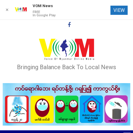
VOM News
✕
VIEW
FREE
In Google Play
Skip
to
content
Bringing Balance Back To Local News