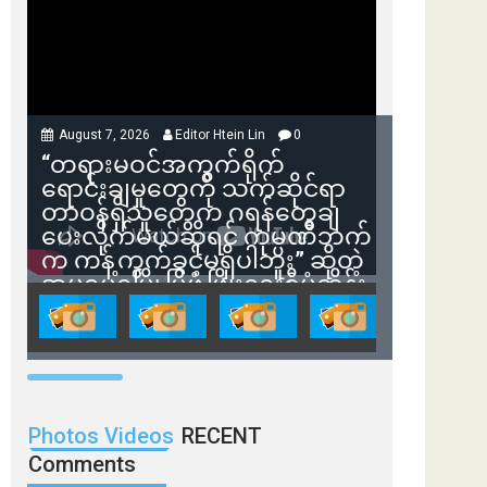
August 7, 2026
Editor Htein Lin
0
“တရားမဝင်အကွက်ရိုက်
ရောင်းချမှုတွေကို သက်ဆိုင်ရာ
တာဝန်ရှိသူတွေက ဂရန်တွေချ
ပေးလိုက်မယ်ဆိုရင် ကုမ္ပဏီဘက်
က ကန့်ကွက်ခွင့်မရှိပါဘူး” ဆိုတဲ့
အမရပူရမြို့ပြဖွံ့ဖြိုးရေးစီမံကိန်း
ဒါရိုက်တာ ဦးဇော်ရဲဝင်းနဲ့ တွေ့ဆုံ
ခြင်း
Photos Videos
RECENT
Comments