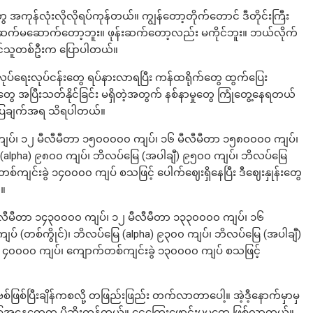
ုန်လုံးလိုလိုရပ်ကုန်တယ်။ ကျွန်တော့တိုက်တောင် ဒီတိုင်းကြီး
်မဆောက်တော့ဘူး။ ဖုန်းဆက်တော့လည်း မကိုင်ဘူး။ ဘယ်လိုက်
ထိုင်သူတစ်ဦးက ပြောပါတယ်။
ုပ်ရေးလုပ်ငန်းတွေ ရပ်နားလာရပြီး ကန်ထရိုက်တွေ ထွက်ပြေး
တွေ အပြီးသတ်နိုင်ခြင်း မရှိတဲ့အတွက် နစ်နာမှုတွေ ကြုံတွေ့နေရတယ်
့ပြောပြချက်အရ သိရပါတယ်။
ျပ်၊ ၁၂ မီလီမီတာ ၁၅၀၀၀၀၀ ကျပ်၊ ၁၆ မီလီမီတာ ၁၅၈၀၀၀၀ ကျပ်၊
ေ (alpha) ၉၈၀၀ ကျပ်၊ ဘိလပ်မြေ (အပါချီ) ၉၅၀၀ ကျပ်၊ ဘိလပ်မြေ
စ်ကျင်းခွဲ ၁၄၀၀၀၀ ကျပ် စသဖြင့် ပေါက်ဈေးရှိနေပြီး ဒီဈေးနှုန်းတွေ
်။
၀ မီလီမီတာ ၁၄၃၀၀၀၀ ကျပ်၊ ၁၂ မီလီမီတာ ၁၃၃၀၀၀၀ ကျပ်၊ ၁၆
ပ် (တစ်ကွိုင်)၊ ဘိလပ်မြေ (alpha) ၉၃၀၀ ကျပ်၊ ဘိလပ်မြေ (အပါချီ)
ွဲ ၄၀၀၀၀ ကျပ်၊ ကျောက်တစ်ကျင်းခွဲ ၁၃၀၀၀၀ ကျပ် စသဖြင့်
ဖြစ်ပြီးချိန်ကစလို့ တဖြည်းဖြည်း တက်လာတာပေါ့။ အဲ့ဒီ့နောက်မှာမှ
ြေအနေတွေက ပိုဆိုးကုန်တယ်။ ငွေကြေးဖောင်းပွမှုတွေ ဖြစ်လာတယ်။