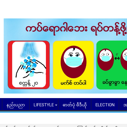
နည်းပညာ
LIFESTYLE
ဓာတ်ပုံ ဗီဒီယို
ELECTION
အ