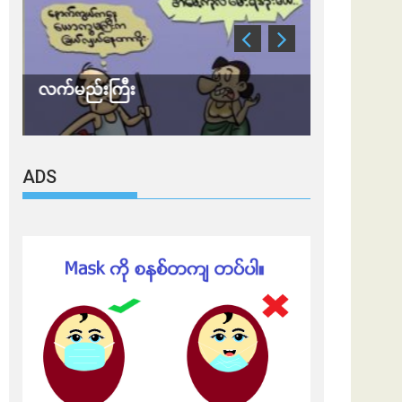
လက်မည်းကြီး
သတိ အိုမီခရ
ADS