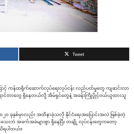
ဘာလျှော့မလဲ
Tweet
ကြောင့် ကန်ထရိုက်ဆောက်လုပ်ရေးလုပ်ငန်း လည်ပတ်မှုတွေ ကျဆင်းလာ
ာင်တာတွေ ရှိနေတယ်လို့ အိမ်ရှင်တွေနဲ့ အခန်းကြိုပွိုင့်၀ယ်ယူထားသူ
ခုနှစ်မှာလည်း အထိနာခဲ့သလို နိုင်ငံရေးအပြောင်းအလဲ ဖြစ်ခဲ့တဲ့
င်သေးဘဲ အခက်အခဲများစွာ ရှိနေပြီး တချို့ လုပ်ငန်းတွေကတော့
့ သိရပါတယ်။