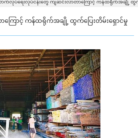
ာက်လုပ်ရေးလုပ်ငန်းတွေ ကျဆင်းလာတာကြောင့် ကန်ထရိုက်အချို့ ထွက်ပြ
ာင့် ကန်ထရိုက်အချို့ ထွက်ပြေးတိမ်းရှောင်မှု