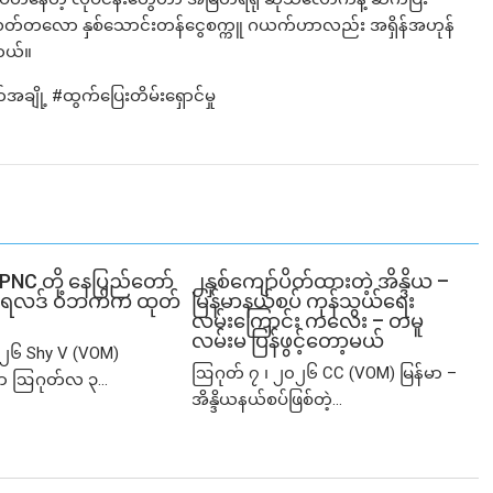
တ်တလော နှစ်သောင်းတန်ငွေစက္ကူ ဂယက်ဟာလည်း အရှိန်အဟုန်
ါတယ်။
ို့ #ထွက်ပြေးတိမ်းရှောင်မှု
SPNC တို့ နေပြည်တော်
၂နှစ်​ကျော်ပိတ်ထားတဲ့ အိန္ဒိယ –
ံမှု ရလဒ် ဝဘက်က ထုတ်
မြန်မာနယ်စပ် ကုန်သွယ်ရေး
လမ်းကြောင်း ကလေး – တမူ
လမ်းမ ပြန်ဖွင့်တော့မယ်
၂၆ Shy V (VOM)
ဩဂုတ် ၇ ၊ ၂၀၂၆ CC (VOM) မြန်မာ –
ာ ဩဂုတ်လ ၃...
အိန္ဒိယနယ်စပ်ဖြစ်တဲ့...