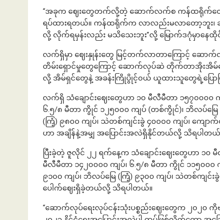
“အခုက ဈေးတွေတက်လို့တဲ့ ဆောက်လက်စ ကန်ထရိုက်တွေ အက
ရပ်ထားရတယ်။ ကန်ထရိုက်က လာလည်းမလာတော့ဘူး၊ ဆက
လို့ လိုက်ရမှန်းလည်း မသိသေးဘူး”လို့ မြောက်ဒဂုံမှာနေ
လက်ရှိမှာ ဈေးနှုန်းတွေ မြင့်တက်လာတာကြောင့် ဆောက်လ
တိမ်းရှောင်မှုတွေကြောင့် ဆောက်လုပ်ဆဲ တိုက်တာအိုးအိမ်
လို့ အိမ်ရှင်တွေနဲ့ အခန်းကြိုပွိုင့်၀ယ် ယူထားသူတွေရဲ
လက်ရှိ သံချောင်းဈေးတွေဟာ ၁၀ မီလီမီတာ ၁၅၇၀၀၀၀ က
၆.၅/၈ မီတာ ကွိုင် ၁၂၅၀၀၀ ကျပ် (တစ်ကွိုင်)၊ ဘိလပ်မြ
(ကြံ့) ၉၈၀၀ ကျပ်၊ သဲတစ်ကျင်းခွဲ ၄၀၀၀၀ ကျပ်၊ ကျောက်တ
ဟာ အချိန်နဲ့အမျှ အပြောင်းအလဲရှိနိုင်တယ်လို့ သိရပါတယ
ပြီးခဲ့တဲ့ ဇူလိုင် ၂၂ ရက်နေ့က သံချောင်းဈေးတွေဟာ ၁
မီလီမီတာ ၁၄၂၀၀၀၀ ကျပ်၊ ၆.၅/၈ မီတာ ကွိုင် ၁၁၅၀၀၀ ကျ
၉၁၀၀ ကျပ်၊ ဘိလပ်မြေ (ကြံ့) ၉၃၀၀ ကျပ်၊ သဲတစ်ကျင်းခ
ပေါက်ဈေးရှိခဲ့တယ်လို့ သိရပါတယ်။
“ဆောက်လုပ်ရေးလုပ်ငန်းသုံးပစ္စည်းဈေးတွေက ၂၀၂၀ ကိုဗစ်
၂၀၂၁ နိုင်ငံရေးအပြောင်းအလဲပါ ထပ်ဖြစ်လိုက်တော့ အခ