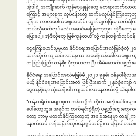
အဲ့ဒါရဲ့ အကျိုးဆက် ကုန်ဈေးနှုန်းတွေ မတရားတက်လာတ
ကြောင့် အများစုက လုပ်ငန်းတွေ ဆက်မလုပ်နိုင်ကြတော့ဘူး
ချိန်က ကာလပေါက်ဈေးအတိုင်း တွက်ချက်ပြီးမှ လက်ခ
ဘယ်လိုဆက်လုပ်မလဲ၊ အဆင်မပြေတော့ဘူး။ အဲ့ဒီတော့ ဆ
ပြေးပေါ့။ အဲ့ဒီလိုတွေ ဖြစ်ကုန်တယ်”လို့ ကန်ထရိုက်လုပ်
ငွေကြေးဖောင်းပွမှုဟာ နိုင်ငံရေးအပြောင်းအလဲဖြစ်ခဲ့တဲ့ 
ဆက်တိုက် ကျဆင်းလာနေကာ အမေရိကန်ဒေါ်လာဈေး၊ ယွမ်ဈ
တဖြည်းဖြည်း တန်ဖိုး ပိုကွာဟလာပြီး အိမ်ဆောက်ပစ္စည
နိုင်ငံရေး အပြောင်းအလဲမဖြစ်မီ ၂၀၂၁ ခုနှစ်၊ ဇန်နဝါရ
မယ့် နိုင်ငံရေးအပြောင်းအလဲ ဖြစ်ပြီးနောက် ၂ နှစ်ခွဲ
ငွေတန်ဖိုးမှာ သုံးဆနီးပါး ကျဆင်းလာနေတယ်လို့ သိရပါ
“ကန်ထရိုက်အများစုက ကန်ထရိုက် တိုက် အလုံးပေါင်းမျ
ပေါ်တော့ဘူး။ အရင်က တက်ရင်းစွဲရှိတဲ့ ပစ္စည်းဈေးတွေက
တော့ ဘာမှ မတတ်နိုင်ကြတော့တဲ့ အခြေအနေမှာ တချို့ကန်
နောက်ထပ် ကန်ထရိုက်လုပ်ငန်းရှင်တစ်ဦးက ပြောပါတယ်။
ဆောက်လုပ်ရေးလုပ်ငန်းရှင်အများစုကတော့ လက်ရှိ လည်ပ