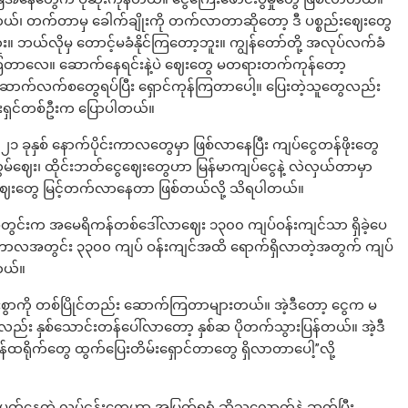
ယ်၊ တက်တာမှ ခေါက်ချိုးကို တက်လာတာဆိုတော့ ဒီ ပစ္စည်းဈေးတွေ
။ ဘယ်လိုမှ တောင့်မခံနိုင်ကြတော့ဘူး။ ကျွန်တော်တို့ အလုပ်လက်ခံ
ံကြတာလေ။ ဆောက်နေရင်းနဲ့ပဲ ဈေးတွေ မတရားတက်ကုန်တော့
ောက်လက်စတွေရပ်ပြီး ရှောင်ကုန်ကြတာပေါ့။ ပြေးတဲ့သူတွေလည်း
ငန်းရှင်တစ်ဦးက ပြောပါတယ်။
၂၀၂၁ ခုနှစ် နောက်ပိုင်းကာလတွေမှာ ဖြစ်လာနေပြီး ကျပ်ငွေတန်ဖိုးတွေ
ေး၊ ထိုင်းဘတ်ငွေဈေးတွေဟာ မြန်မာကျပ်ငွေနဲ့ လဲလှယ်တာမှာ
်းဈေးတွေ မြင့်တက်လာနေတာ ဖြစ်တယ်လို့ သိရပါတယ်။
ီလအတွင်းက အမေရိကန်တစ်ဒေါ်လာဈေး ၁၃၀၀ ကျပ်ဝန်းကျင်သာ ရှိခဲ့ပေ
ကျော် ကာလအတွင်း ၃၃၀၀ ကျပ် ဝန်းကျင်အထိ ရောက်ရှိလာတဲ့အတွက် ကျပ်
တယ်။
ားစွာကို တစ်ပြိုင်တည်း ဆောက်ကြတာများတယ်။ အဲ့ဒီတော့ ငွေက မ
လည်း နှစ်သောင်းတန်ပေါ်လာတော့ နှစ်ဆ ပိုတက်သွားပြန်တယ်။ အဲ့ဒီ
ထရိုက်တွေ ထွက်ပြေးတိမ်းရှောင်တာတွေ ရှိလာတာပေါ့”လို့
တ်နေတဲ့ လုပ်ငန်းတွေဟာ အမြတ်ရရုံ ဆိုသလောက်နဲ့ ဆက်ပြီး