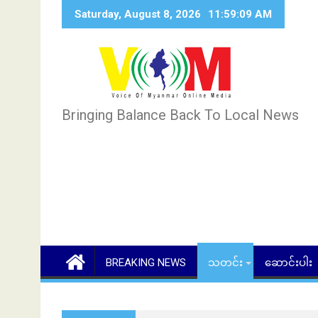
Skip
Saturday, August 8, 2026
11:59:10 AM
to
content
Bringing Balance Back To Local News
BREAKING NEWS
သတင်း
ဆောင်းပါး