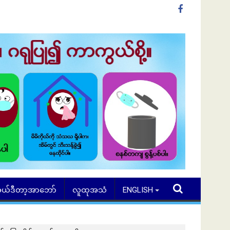
ယ်ဒီတာ့အာဘော်
လူထုအသံ
ENGLISH