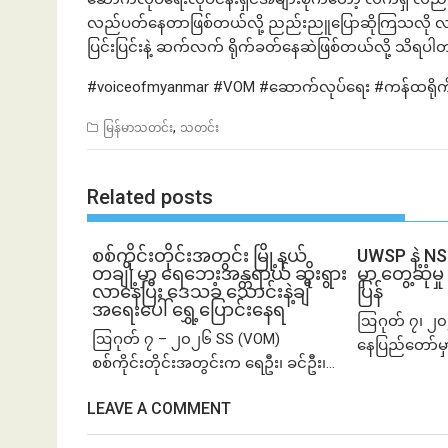
လည်ပတ်နေတာဖြစ်တယ်လို့ ညည်းညူပြောဆိုကြသလို လ
ပြင်းပြင်းနဲ့ ဆက်လက် ရိုက်ခတ်နေဆဲဖြစ်တယ်လို့ သိရပ
#voiceofmyanmar #VOM #ဆောက်လုပ်ရေး #ကန်ထရိုက်အချ
,
မြန်မာသတင်း
သတင်း
Related posts
စစ်ကိုင်းတိုင်းအတွင်း မြို့နယ်
UWSP နဲ့ N
တချို့မှာ ရေဘေးအန္တရာယ် ဆိုးရွား
မှာ တွေ့ဆု
လာနေပြီး ဒေသခံ သောင်းနဲ့ချီ
ပြန်
အရေးပေါ် ရွှေ့ပြောင်းနေရ
ဩဂုတ် ၇၊ ၂၀
ဩဂုတ် ၇ – ၂၀၂၆ SS (VOM)
နေပြည်တော်မှ
စစ်ကိုင်းတိုင်းအတွင်းက ရေဦး၊ ခင်ဦး၊...
LEAVE A COMMENT