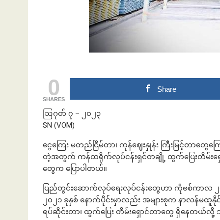
ဘဏ်နဲ့အကြွေး
0
Share
SHARES
ဩဂုတ် ၇ – ၂၀၂၃
SN (VOM)
ငွေကြေး မတည်ငြိမ်တာ၊ ကုန်ဈေးနှုန်း ကြီးမြင့်တာတွေ
တဲ့အတွက် ကန်ထရိုက်လုပ်ငန်းရှင်တချို့ ထွက်ပြေးတိမ်းရှေ
တွေက ပြောပါတယ်။
ပြည်တွင်းဆောက်လုပ်ရေးလုပ်ငန်းတွေဟာ ကိုဗစ်ကာလ ၂၀၂၀ 
၂၀၂၁ ခုနှစ် နောက်ပိုင်းမှာလည်း အများစုက နာလန်မထူနို
ရပ်ဆိုင်းတာ၊ ထွက်ပြေး တိမ်းရှောင်တာတွေ ရှိနေတယ်လို