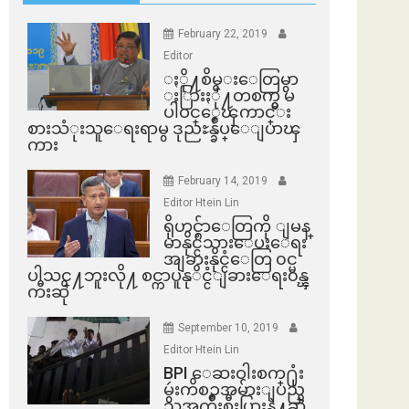
February 22, 2019
Editor
ႏို႔စိမ္းေတြမွာ
ႏြားႏို႔တစက္မွ မ
ပါဝင္ေၾကာင္း
စားသံုးသူေရးရာမွ ဒုညႊန္ခ်ဳပ္ေျပာၾ
ကား
February 14, 2019
Editor Htein Lin
ရိုဟင္ဂ်ာေတြကို ျမန္
မာနိုင္ငံသားေပးေရး
အျခားနိုင္ငံေတြ ၀င္မ
ပါသင္႔ဘူးလို႔ စင္ကာပူနုိင္ငံျခားေရး၀န္ၾ
ကီးဆို
September 10, 2019
Editor Htein Lin
BPI ​ေဆးဝါးစက္​႐ုံး
မွဴးကိစၥအမ်ားျပည္​
သူအက်ိဳးစီးပြားနဲ႔ဆို