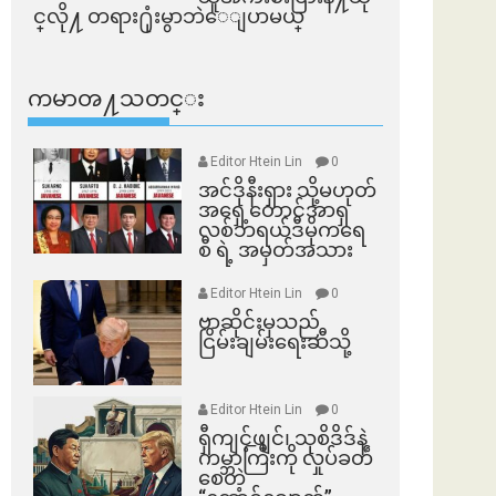
င္​လို႔ တရား႐ုံးမွာဘဲေျပာမယ္​
ကမာၻ႔သတင္း
Editor Htein Lin
0
အင်ဒိုနီးရှား သို့မဟုတ်
အရှေ့တောင်အာရှ
လစ်ဘရယ်ဒီမိုကရေ
စီ ရဲ့ အမှတ်အသား
Editor Htein Lin
0
ဗာဆိုင်းမှသည်
ငြိမ်းချမ်းရေးဆီသို့
Editor Htein Lin
0
ရှီကျင့်ဖျင်၊ သုစိဒိဒ်နဲ့
ကမ္ဘာကြီးကို လှုပ်ခတ်
စေတဲ့