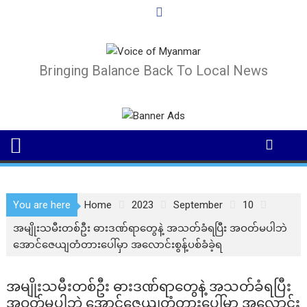
Skip
to
content
Bringing Balance Back To Local News
You are here
Home
2023
September
10
အမျိုးသမီးတစ်ဦး ဓားဒဏ်ရာတွေနဲ့ အသတ်ခံရပြီး အဝတ်မပါဘဲ
အောင်ဇေယျတံတားပေါ်မှာ အလောင်းစွန့်ပစ်ခံခဲ့ရ
အမျိုးသမီးတစ်ဦး ဓားဒဏ်ရာတွေနဲ့ အသတ်ခံရပြီး
အဝတ်မပါဘဲ အောင်ဇေယျတံတားပေါ်မှာ အလောင်း