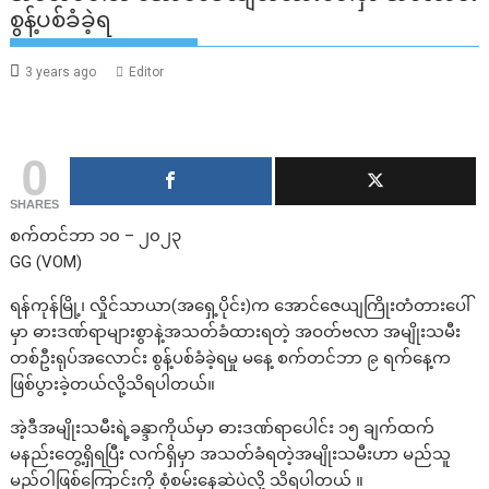
စွန့်ပစ်ခံခဲ့ရ
3 years ago
Editor
0
SHARES
စက်တင်ဘာ ၁၀ – ၂၀၂၃
GG (VOM)
ရန်ကုန်မြို့၊ လှိုင်သာယာ(အရှေ့ပိုင်း)က အောင်ဇေယျကြိုးတံတားပေါ်
မှာ ဓားဒဏ်ရာများစွာနဲ့အသတ်ခံထားရတဲ့ အဝတ်ဗလာ အမျိုးသမီး
တစ်ဦးရုပ်အလောင်း စွန့်ပစ်ခံခဲ့ရမှု မနေ့ စက်တင်ဘာ ၉ ရက်နေ့က
ဖြစ်ပွားခဲ့တယ်လို့သိရပါတယ်။
အဲ့ဒီအမျိုးသမီးရဲ့ခန္ဒာကိုယ်မှာ ဓားဒဏ်ရာပေါင်း ၁၅ ချက်ထက်
မနည်းတွေ့ရှိရပြီး လက်ရှိမှာ အသတ်ခံရတဲ့အမျိုးသမီးဟာ မည်သူ
မည်ဝါဖြစ်ကြောင်းကို စုံစမ်းနေဆဲပဲလို့ သိရပါတယ် ။