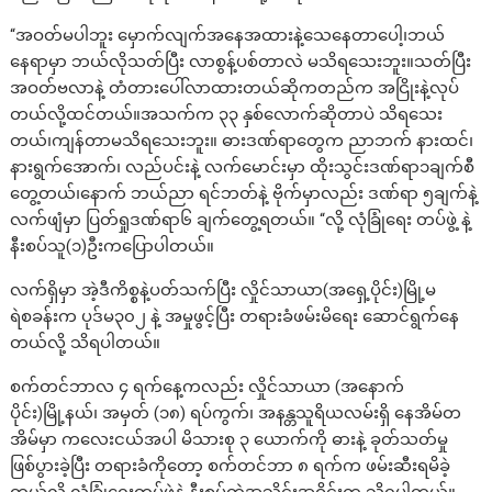
“အဝတ်မပါဘူး မှောက်လျက်အနေအထားနဲ့သေနေတာပေါ့၊ဘယ်
နေရာမှာ ဘယ်လိုသတ်ပြီး လာစွန့်ပစ်တာလဲ မသိရသေးဘူး။သတ်ပြီး
အဝတ်ဗလာနဲ့ တံတားပေါ်လာထားတယ်ဆိုကတည်က အငြိုးနဲ့လုပ်
တယ်လို့ထင်တယ်။အသက်က ၃၃ နှစ်လောက်ဆိုတာပဲ သိရသေး
တယ်၊ကျန်တာမသိရသေးဘူး။ ဓားဒဏ်ရာတွေက ညာဘက် နားထင်၊
နားရွက်အောက်၊ လည်ပင်းနဲ့ လက်မောင်းမှာ ထိုးသွင်းဒဏ်ရာ၁ချက်စီ
တွေ့တယ်၊နောက် ဘယ်ညာ ရင်ဘတ်နဲ့ ဗိုက်မှာလည်း ဒဏ်ရာ ၅ချက်နဲ့
လက်ဖျံမှာ ပြတ်ရှုဒဏ်ရာ၆ ချက်တွေ့ရတယ်။ “လို့ လုံခြုံရေး တပ်ဖွဲ့ နဲ့
နီးစပ်သူ(၁)ဦးကပြောပါတယ်။
လက်ရှိမှာ အဲ့ဒီကိစ္စနဲ့ပတ်သက်ပြီး လှိုင်သာယာ(အရှေ့ပိုင်း)မြို့မ
ရဲစခန်းက ပုဒ်မ၃၀၂ နဲ့ အမှုဖွင့်ပြီး တရားခံဖမ်းမိရေး ဆောင်ရွက်နေ
တယ်လို့ သိရပါတယ်။
စက်တင်ဘာလ ၄ ရက်နေ့ကလည်း လှိုင်သာယာ (အနောက်
ပိုင်း)မြို့နယ်၊ အမှတ် (၁၈) ရပ်ကွက်၊ အနန္တသူရိယလမ်းရှိ နေအိမ်တ
အိမ်မှာ ကလေးငယ်အပါ မိသားစု ၃ ယောက်ကို ဓားနဲ့ ခုတ်သတ်မှု
ဖြစ်ပွားခဲ့ပြီး တရားခံကိုတော့ စက်တင်ဘာ ၈ ရက်က ဖမ်းဆီးရမိခဲ့