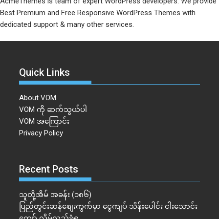
AcmeThemes is team of expert WordPress developers. We provide
Best Premium and Free Responsive WordPress Themes with
dedicated support & many other services.
Quick Links
About VOM
VOM ကို ဆက်သွယ်ပါ
VOM အကြောင်း
Privacy Policy
Recent Posts
သူတို့အိမ် အခန်း (၁၈၆)
ပြည်တွင်းဆန်စျေးကွက်မှာ ငွေကျပ် သိန်းပေါင်း ငါး​သောင်း
ကျော် လိမ်လည်ခံရ