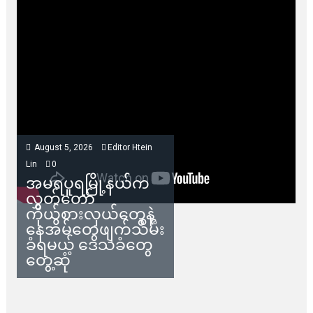
August 5, 2026
Editor Htein
Lin
0
အမရပူရမြို့နယ်က
လွှတ်တော်
ကိုယ်စားလှယ်တွေနဲ့
နေအိမ်တွေဖျက်သိမ်း
ခံရမယ့် ဒေသခံတွေ
တွေ့ဆုံ