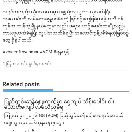
တယ်လို့ လုံခြုံရေးတပ်ဖွဲ့နဲ့ နီးစပ်တဲ့အသိုင်းအဝိုင်းက သိရပါတယ်။
အရင်ကလည်း လှိုင်သာယာမှာ ပစ္စည်းလုယူကာ လူသတ်ပြီး
အလောင်းကို လမ်းဘေးစွန့်ပစ်ခံရတဲ့ ဖြစ်စဥ်တွေဖြစ်ပွားခဲ့သလို ရန်
ကုန်က ကျန်တဲ့မြို့နယ်တွေမှာလည်း အငှားယာဥ်မောင်းတချို့လည်း
ကားလုယက်ခံရပြီး လူပါအသတ်ခံရပြီး အလောင်းစွန့်ပစ်ခံရတဲ့ဖြစ်စဥ်
တွေ ရှိခဲ့ပါတယ်။
#voiceofmyanmar #VOM #ရန်ကုန်
,
,
မြန်မာသတင်း
မှုခင်း
သတင်း
Related posts
ပြည်တွင်းဆန်စျေးကွက်မှာ ငွေကျပ် သိန်းပေါင်း ငါး​
သောင်းကျော် လိမ်လည်ခံရ
ဩဂုတ် ၄ ၊ ၂၀၂၆ GG (VOM) ပြည်တွင်းဆန်စပါးအရောင်းအဝယ်
စျေးကွက်မှာ ဆန်ကုန်သည်တွေ ၊...