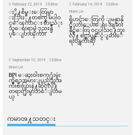
February 22, 2019
Editor
February 14, 2019
Editor
ႏို႔စိမ္းေတြမွာ
Htein Lin
ႏြားႏို႔တစက္မွ မပါဝ
ရိုဟင္ဂ်ာေတြကို ျမန္မာနို
င္ေၾကာင္း စားသံုး
င္ငံသားေပးေရး အျခား
သူေရးရာမွ ဒုညႊန္ခ်ဳ
နိုင္ငံေတြ ၀င္မပါသင္႔ဘူး
ပ္ေျပာၾကား
လို႔ စင္ကာပူနုိင္ငံျခားေ
ရး၀န္ၾကီးဆို
September 10, 2019
Editor
Htein Lin
BPI ​ေဆးဝါးစက္​႐ုံးမွဴး
ကိစၥအမ်ားျပည္​သူအ
က်ိဳးစီးပြားနဲ႔ဆိုင္​လို႔
တရား႐ုံးမွာဘဲေျပာမ
ယ္​
ကမာၻ႔သတင္း