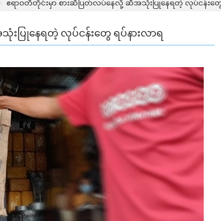
ဧရာဝတီတိုင်းမှာ စားဆီပြတ်လပ်နေလို့ ဆီအသုံးပြုနေရတဲ့ လုပ်ငန်းတ
သုံးပြုနေရတဲ့ လုပ်ငန်းတွေ ရပ်နားလာရ