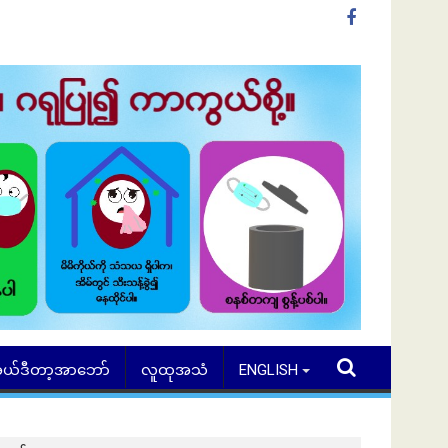
ယ်ဒီတာ့အာဘော်
လူထုအသံ
ENGLISH