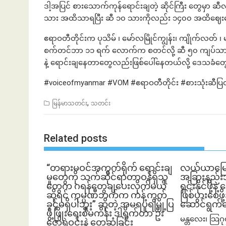
ဒါ့အပြင် စားသောက်ကုန်ရောင်းချတဲ့ ဆိုင်ကြီး တွေမှာ
သား အထိသာရပြီး ဆီ ၁၀ သားကိုလည်း ၁၄၀၀ အထိဈေး
ဧရာဝတီတိုင်းက ပုသိမ် ၊ မော်လမြိုင်ကျွန်း၊ ကျိုက်လတ် ၊ 
စက်တင်ဘာ ၁၁ ရက် လောက်က စတင်လို့ ဆီ ၅၀ ကျပ်သားဝ
နဲ့ ရောင်းချနေတာတွေလည်းဖြစ်ပေါ်နေတယ်လို့ ဒေသခံတ
#voiceofmyanmar #VOM #ဧရာဝတီတိုင်း #စားသုံးဆီပြတ
,
မြန်မာသတင်း
သတင်း
Related posts
“တရားမဝင်အကွက်ရိုက် ရောင်းချ
လယ်ယာမြေကို 
မှုတွေကို သက်ဆိုင်ရာတာဝန်ရှိသူ
အခြားနည်းအသ
တွေက ဂရန်တွေချပေးလိုက်မယ်
ရှင်းနိုင်ဖို့န
ဆိုရင် ကုမ္ပဏီဘက်က ကန့်ကွက်
ဖြစ်ပွားစေဖိ
ခွင့်မရှိပါဘူး” ဆိုတဲ့ အမရပူရမြို့ပြ
ဆောင်ရွက်
ဖွံ့ဖြိုးရေးစီမံကိန်း ဒါရိုက်တာ ဦး
မန္တလေး၊ သြဂ
ဇော်ရဲဝင်းနဲ့ တွေ့ဆုံခြင်း