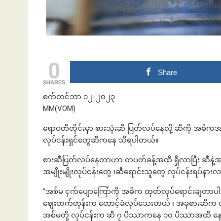
ဘဏ်နဲ့အကြွေး
0
Share
SHARES
စက်တင်ဘာ ၁၂-၂၀၂၃
MM(VOM)
ဧရာဝတီတိုင်းမှာ စားသုံးဆီ ပြတ်လပ်နေလို့ ဆီကို အဓိက
လုပ်ငန်းရှင်တွေဆီကနေ သိရပါတယ်။
စားဆီပြတ်လပ်နေတာဟာ တပတ်ခန့်အထိ ရှိလာပြီး ဆီနဲ့အဓိက
အမျိုးမျိုးလုပ်ငန်းတွေ ၊ဆီရောင်းသူတွေ လုပ်ငန်းရပ်န
”အစ်မ ငှက်ပျောကြော်ကို အဓိက ထုတ်လုပ်ရောင်းချတာပါ ၊ 
ဈေးတက်တုန်းက တောင့်ခံလုပ်သေးတယ် ၊ အခုစားဆီက လု
အစ်မတို့ လုပ်ငန်းက ဆီ ၇ ပိဿာကနေ ၁၀ ပိဿာအထိ နေ့တိုင်