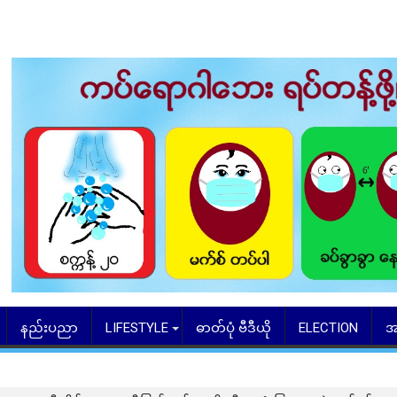
နည်းပညာ
LIFESTYLE
ဓာတ်ပုံ ဗီဒီယို
ELECTION
အ