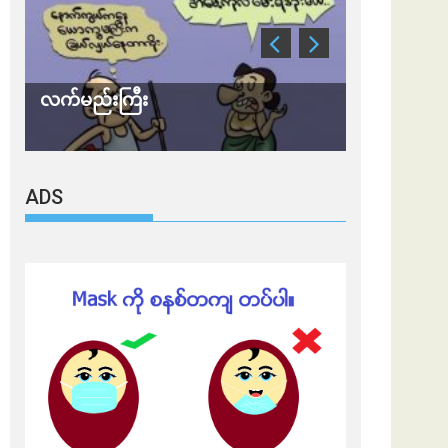
လက်မည်းကြီး
သတိ အိုမီခရ
ADS