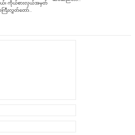
ု့နယ်၊ ကိုယ်စားလှယ်အမှတ်
သကြီးလွှတ်တော်...