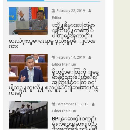
February 22, 2019
Editor
ႏို႔စိမ္းေတြမွာ
ႏြားႏို႔တစက္မွ မ
ပါဝင္ေၾကာင္း
စားသံုးသူေရးရာမွ ဒုညႊန္ခ်ဳပ္ေျပာၾ
ကား
February 14, 2019
Editor Htein Lin
ရိုဟင္ဂ်ာေတြကို ျမန္
မာနိုင္ငံသားေပးေရး
အျခားနိုင္ငံေတြ ၀င္မ
ပါသင္႔ဘူးလို႔ စင္ကာပူနုိင္ငံျခားေရး၀န္ၾ
ကီးဆို
September 10, 2019
Editor Htein Lin
BPI ​ေဆးဝါးစက္​႐ုံး
မွဴးကိစၥအမ်ားျပည္​
သူအက်ိဳးစီးပြားနဲ႔ဆို