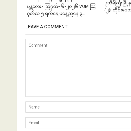
ပုသိမ်ကြီးမြိ
မန္တလေး- သြဂုတ်- ၆-၂၀၂၆ VOM သြ
(၂)၊ တိုင်းဒေ
ဂုတ်လ ၅ ရက်နေ့ မနေ့ညနေ ၃...
LEAVE A COMMENT