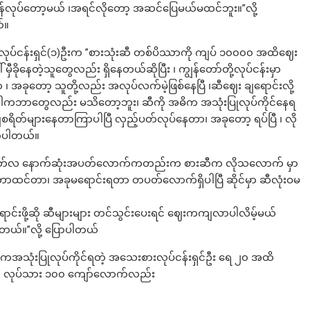
လုပ်တော့မယ် ၊အရင်လိုတော့ အဆင်ပြေမယ်မထင်ဘူး။”လို့
်။
တဲ့ လုပ်ငန်းရှင်(၁)ဦးက ”စားသုံးဆီ တစ်ပိဿာကို ကျပ် ၁၀၀၀၀ အထိဈေး
ှီခိုနေတဲ့သူတွေလည်း ရှိနေတယ်ဆိုပြီး ၊ ကျွန်တော်တို့လုပ်ငန်းမှာ
အခုတော့ သူတို့လည်း အလုပ်လက်မဲ့ဖြစ်နေပြီ ၊ဆီဈေး ချရောင်းလို့
ဒါကဘာတွေလည်း မသိတော့ဘူး၊ ဆီကို အဓိက အသုံးပြုလုပ်ကိုင်နေရ
ျစရိတ်များနေတာကြာပါပြီ လှည့်ပတ်လုပ်နေတာ၊ အခုတော့ ရပ်ပြီ ၊ လို
ောပါတယ်။
 သြဂုတ်လ နောက်ဆုံးအပတ်လောက်ကတည်းက စားဆီက လိုသလောက် မှာ
တာထင်တာ၊ အခုမရောင်းရတာ တပတ်လောက်ရှိပါပြီ ဆိုင်မှာ ဆီလုံးဝမ
်းဖို့ဆို ဆီများများ တင်သွင်းပေးရင် ဈေးကကျလာပါလိမ့်မယ်
ျင်တယ်။”လို့ ပြောပါတယ်
အသုံးပြုလုပ်ကိုင်ရတဲ့ အသေးစားလုပ်ငန်းရှင်ဦး ရေ ၂၀ အထိ
ုနေတဲ့ လုပ်သား ၁၀၀ ကျော်လောက်လည်း