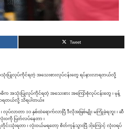
ဘာလျှော့မလဲ
Tweet
အသုံးပြုလုပ်ကိုင်ရတဲ့ အသေးစားလုပ်ငန်းတွေ ရပ်နားလာရတယ်လို့
 အသုံးပြုလုပ်ကိုင်ရတဲ့ အသေးစား အကြော်စုံလုပ်ငန်းတွေ ၊ မုန့်
ားလာရတယ်လို့ သိရပါတယ်။
လုပ်လာတာ ၁၁ နှစ်ထဲရောက်လာပြီ ဒီလိုအဖြစ်မျိုး မကြုံခဲ့ရဘူး ၊ ဆီ
ံးဝကို ပြတ်လပ်နေတာ ၊
းသုံးရတာ ၊ လုံးဝယ်မရတော့ စိတ်ကုန်သွားပြီ ဒါ့ကြောင့် လုံးဝရပ်