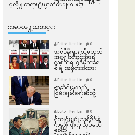
င္​လို႔ တရား႐ုံးမွာဘဲေျပာမယ္​
ကမာၻ႔သတင္း
Editor Htein Lin
0
အင်ဒိုနီးရှား သို့မဟုတ်
အရှေ့တောင်အာရှ
လစ်ဘရယ်ဒီမိုကရေ
စီ ရဲ့ အမှတ်အသား
Editor Htein Lin
0
ဗာဆိုင်းမှသည်
ငြိမ်းချမ်းရေးဆီသို့
Editor Htein Lin
0
ရှီကျင့်ဖျင်၊ သုစိဒိဒ်နဲ့
ကမ္ဘာကြီးကို လှုပ်ခတ်
စေတဲ့