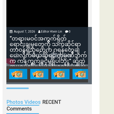
August 7, 2026
Editor Htein Lin
0
“တရားမဝင်အကွက်ရိုက်
ရောင်းချမှုတွေကို သက်ဆိုင်ရာ
တာဝန်ရှိသူတွေက ဂရန်တွေချ
ပေးလိုက်မယ်ဆိုရင် ကုမ္ပဏီဘက်
က ကန့်ကွက်ခွင့်မရှိပါဘူး” ဆိုတဲ့
အမရပူရမြို့ပြဖွံ့ဖြိုးရေးစီမံကိန်း
ဒါရိုက်တာ ဦးဇော်ရဲဝင်းနဲ့ တွေ့ဆုံ
ခြင်း
Photos Videos
RECENT
Comments