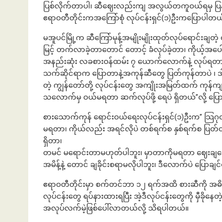
ပြစ်လိုက်တာပါ၊ ဆီဈေးလည်းကျ အလွယ်တကူဝယ်ရမှ ပြန်
ဧရာဝတီတိုင်းကအကြော်စုံ လုပ်ငန်းရှင်(၁)ဦးကပြောပါတယ
မအူပင်မြို့က ဆီကြော်မုန့်အမျိုးမျိုးထုတ်လုပ်ရောင်းချ
မြင့် တက်လာခဲ့တာတောင် တောင့် ခံလုပ်ခဲ့တာ၊ ကိုယ့်အပေါ် မ
အနည်းဆုံး လခစားဝန်ထမ်း ၇ ယောက်လောက်နဲ့ လုပ်ရတာ ၊ 
သက်ဆိုင်ရာက ပြောတာနဲ့အကုန်ဆီတွေ ပြတ်ကုန်တာပဲ ၊ 
တဲ့ ကျွန်တော်တို့ လုပ်ငန်းတွေ အကျိုးအမြတ်ထက် ကုန်က
သလောက်မှ ဝယ်မရတာ ဆက်လုပ်ဖို့ ရေပဲ ရှိတယ်”လို့ ပြ
စားသောက်ကုန် ရောင်းဝယ်ရေးလုပ်ငန်းရှင်(၁)ဦးက”
မရတာ၊ ကိုယ်လည်း အရင်လိုပဲ တစ်ရက်စ နှစ်ရက်စ ပြတ်
ရှိတာ၊
တမင် မရောင်းတာမဟုတ်ပါဘူး၊ မှာတာကိုမရတာ ဈေးချရောင
အမိန့်နဲ့ တောင် ချခိုင်းစရာမလိုပါဘူး၊ ဒီလောက်ပဲ ပြောခ
ဧရာဝတီတိုင်းမှာ စက်တင်ဘာ ၁၂ ရက်အထိ စားဆီကို အဓိက
လုပ်ငန်းတွေ ရပ်နားထားရပြီး အဲ့ဒီလုပ်ငန်းတွေကို မှီခိ
အလုပ်လက်မဲ့ဖြစ်ပေါ်လာတယ်လို့ သိရပါတယ်။