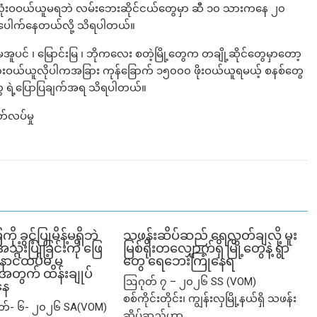
 ဆီလုံးဝဝယ်ယူမရဘဲ လမ်းဘေးဆိုင်ငယ်တွေမှာ ဆီ ၁၀ သားကနေ ၂၀
ပေါက်နေတယ်လို့ သိရပါတယ်။
မအူပင် ၊ မြောင်းမြ ၊ ဘိုကလေး စတဲ့မြို့တွေက တချို့ဆိုင်တွေမှာတော့
ယ်ယူလိုပါကအခြား ကုန်ခြောက် ၁၅၀၀၀ ဖိုးဝယ်ယူရမယ့် စနစ်တွေ
ွေ ရဲ့ပြောပြချက်အရ သိရပါတယ်။
်လပ်မှု
ခွင့်ပြုမိန့်မရှိဘဲ
သဖန်းဆိပ်ဆည် ရေလွှတ်ချလို့ မူး
ုံးပြုခြင်းကို ဖြေ
မြစ်ရိုးတလျှောက်ရှိ မြို့တွေနဲ့ ရွာ
ဲ့ နောင်ထပ်မံ မ
တွေ ရေဘေးကြုံနေရ
ု့အတွက် ထိန်းချုပ်
ဩဂုတ် ၇ – ၂၀၂၆ SS (VOM)
နေ
စစ်ကိုင်းတိုင်း၊ ကျွန်းလှမြို့နယ်ရှိ သဖန်း
ုတ်- ၆- ၂၀၂၆ SA(VOM)
ဆိပ်ဆည်ဟာ...