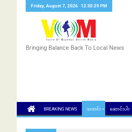
Skip
Friday, August 7, 2026
12:30:30 PM
to
content
Bringing Balance Back To Local News
BREAKING NEWS
သတင်း
ဆောင်းပါး