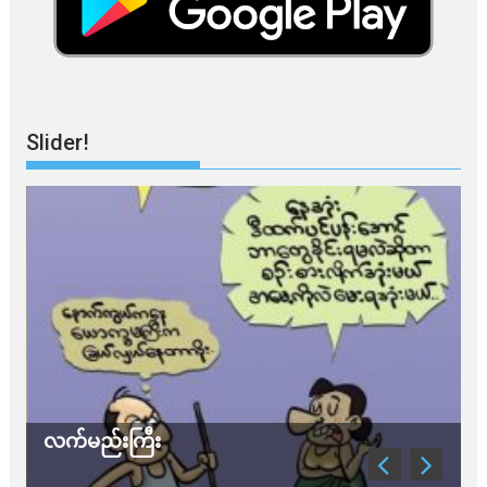
Slider!
လက်မည်းကြီး
သ