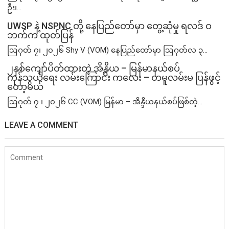
ဦး၊...
UWSP နဲ့ NSPNC တို့ နေပြည်တော်မှာ တွေ့ဆုံမှု ရလဒ် ဝ
ဘက်က ထုတ်ပြန်
ဩဂုတ် ၇၊ ၂၀၂၆ Shy V (VOM) နေပြည်တော်မှာ ဩဂုတ်လ ၃...
၂နှစ်​ကျော်ပိတ်ထားတဲ့ အိန္ဒိယ – မြန်မာနယ်စပ်
ကုန်သွယ်ရေး လမ်းကြောင်း ကလေး – တမူလမ်းမ ပြန်ဖွင့်
တော့မယ်
ဩဂုတ် ၇ ၊ ၂၀၂၆ CC (VOM) မြန်မာ – အိန္ဒိယနယ်စပ်ဖြစ်တဲ့...
LEAVE A COMMENT