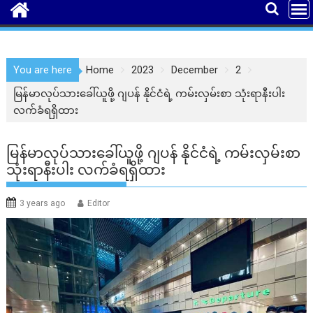
You are here
Home
2023
December
2
မြန်မာလုပ်သားခေါ်ယူဖို့ ဂျပန် နိုင်ငံရဲ့ ကမ်းလှမ်းစာ သုံးရာနီးပါး
လက်ခံရရှိထား
မြန်မာလုပ်သားခေါ်ယူဖို့ ဂျပန် နိုင်ငံရဲ့ ကမ်းလှမ်းစာ
သုံးရာနီးပါး လက်ခံရရှိထား
3 years ago
Editor