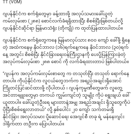
TT (VOM)
ဂျပန်နိုင်ငံက စက်ရုံတွေမှာ ခန့်ထားဖို့ အလုပ်သမားခေါ်ယူတဲ့
ကမ်းလှမ်းစာ (၂၈၈) စောင်လက်ခံရရှိထားပြီး စိစစ်ပြီးဖြစ်တယ်လို့
ဂျပန်နိုင်ငံဆိုင်ရာ မြန်မာသံရုံး (တိုကျို) က ထုတ်ပြန်ထားပါတယ်။
ဂျပန်နိုင်ငံက စက်ရုံတွေကနေ မြန်မာလုပ်သား ၈၀၀ ကျော် ခေါ်ဖို့ ရှိနေ
တဲ့ အထဲကနေမှ နိုဝင်ဘာလ (၁၆)ရက်နေ့ကနေ နိုဝင်ဘာလ (၃၀)ရက်
နေ့ အတွင်း စိစစ်ပြီး နိုင်ငံခြားရေးဝန်ကြီးဌာနကို ပေးပို့ပြန်ကြားခဲ့တဲ့
အလုပ်ကမ်းလှမ်းစာ ၂၈၈ စောင် ကို လက်ခံရထားတာပဲ ဖြစ်ပါတယ်။
“ဂျပန်က အလုပ်ကမ်းလှမ်းစာတွေ က တသုတ်ပြီး တသုတ် ရောက်နေ
တာပါ။ ကိုယ့်နိုင်ငံက လူငယ်တွေဘက်က အရည်အချင်းရှိအောင်
ကြိုတင်ပြင်ဆင်ထားဖို့ လိုပါတယ် ၊ ဂျပန်ကုမ္မဏီတွေဖက် လူတွေ့
အင်တာဗျူးတွေမှာ တကယ် ကျွမ်းကျင်တဲ့ သူမျိုး ကိုပဲ ရွေးချယ် ခေါ်
ယူတာပါ။ ခေါ်ယူတဲ့ဦးရေ များတာနဲ့အမျှ အရည်အချင်း ရှိသူတွေကိုပဲ
ပိုပြီးစိစစ်ရွေးလာတယ်” လို့ နှစ်ပေါင်း ၂၀ ကျော် သက်တမ်းရှိ
နိုင်ငံခြား အလုပ်သမား ပို့ဆောင်ရေး အေဂျင်စီ တခု ရဲ့ မန်နေးဂျင်း
ဒါရိုက်တာ တဦးက ပြောပါတယ်။