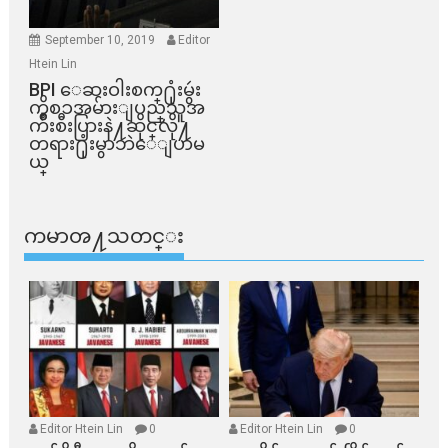
September 10, 2019
Editor
Htein Lin
BPI ​ေဆးဝါးစက္​႐ုံးမွဴး
ကိစၥအမ်ားျပည္​သူအ
က်ိဳးစီးပြားနဲ႔ဆိုင္​လို႔
တရား႐ုံးမွာဘဲေျပာမ
ယ္​
ကမာၻ႔သတင္း
Editor Htein Lin
0
Editor Htein Lin
0