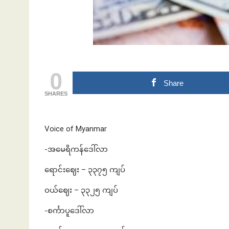
ဘဏ်နဲ့အကြွေး
0
Share
SHARES
Voice of Myanmar
-အမေရိကန်ဒေါ်လာ
ရောင်းဈေး – ၃၃၇၅ ကျပ်
ဝယ်ဈေး – ၃၃၂၅ ကျပ်
-စင်္ကာပူဒေါ်လာ