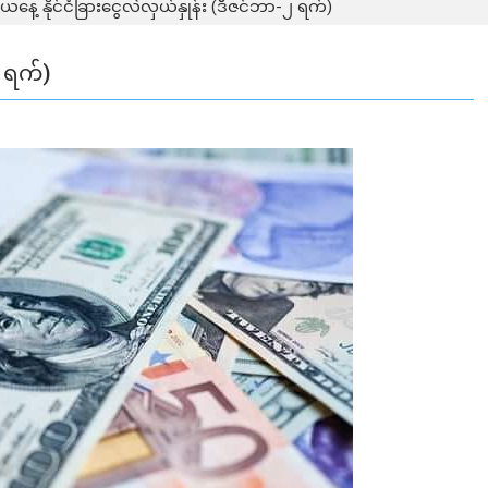
ယနေ့ နိုင်ငံခြားငွေလဲလှယ်နှုန်း (ဒီဇင်ဘာ-၂ ရက်)
၂ ရက်)