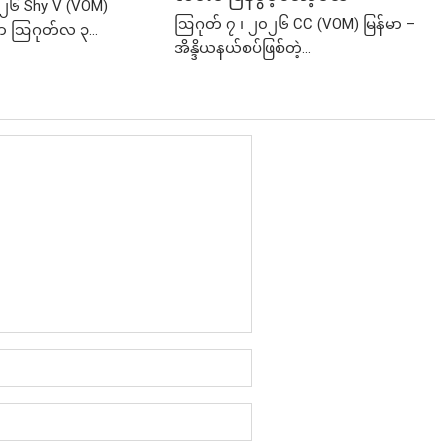
၂၆ Shy V (VOM)
ဩဂုတ် ၇ ၊ ၂၀၂၆ CC (VOM) မြန်မာ –
ာ ဩဂုတ်လ ၃...
အိန္ဒိယနယ်စပ်ဖြစ်တဲ့...