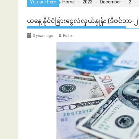
You are here
Home
2023
December
2
ယနေ့ နိုင်ငံခြားငွေလဲလှယ်နှုန်း (ဒီဇင်ဘာ-
3 years ago
Editor