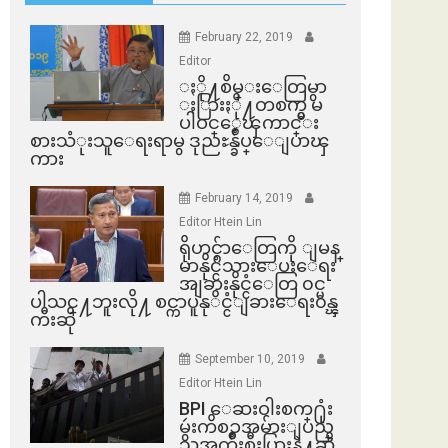
February 22, 2019
Editor
ႏို႔စိမ္းေတြမွာ
ႏြားႏို႔တစက္မွ မ
ပါဝင္ေၾကာင္း
စားသံုးသူေရးရာမွ ဒုညႊန္ခ်ဳပ္ေျပာၾ
ကား
February 14, 2019
Editor Htein Lin
ရိုဟင္ဂ်ာေတြကို ျမန္
မာနိုင္ငံသားေပးေရး
အျခားနိုင္ငံေတြ ၀င္မ
ပါသင္႔ဘူးလို႔ စင္ကာပူနုိင္ငံျခားေရး၀န္ၾ
ကီးဆို
September 10, 2019
Editor Htein Lin
BPI ​ေဆးဝါးစက္​႐ုံး
မွဴးကိစၥအမ်ားျပည္​
သူအက်ိဳးစီးပြားနဲ႔ဆို