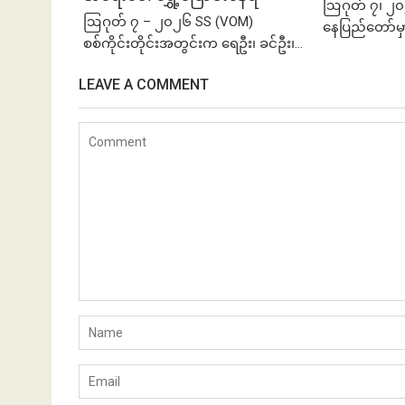
ဩဂုတ် ၇၊ ၂၀
ဩဂုတ် ၇ – ၂၀၂၆ SS (VOM)
နေပြည်တော်မှ
စစ်ကိုင်းတိုင်းအတွင်းက ရေဦး၊ ခင်ဦး၊...
LEAVE A COMMENT