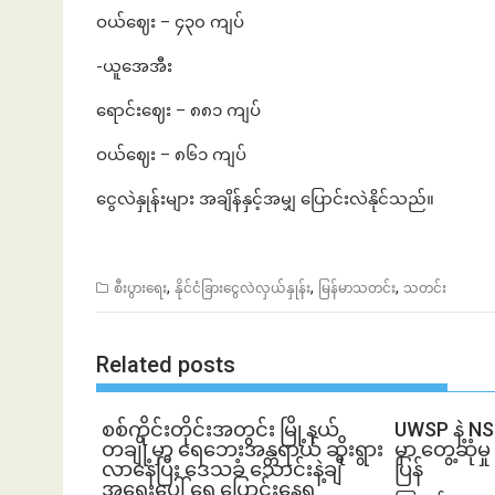
ဝယ်ဈေး – ၄၃၀ ကျပ်
-ယူအေအီး
ရောင်းဈေး – ၈၈၁ ကျပ်
ဝယ်ဈေး – ၈၆၁ ကျပ်
ငွေလဲနှုန်းများ အချိန်နှင့်အမျှ ပြောင်းလဲနိုင်သည်။
,
,
,
စီးပွားရေး
နိုင်ငံခြားငွေလဲလှယ်နှုန်း
မြန်မာသတင်း
သတင်း
Related posts
စစ်ကိုင်းတိုင်းအတွင်း မြို့နယ်
UWSP နဲ့ N
တချို့မှာ ရေဘေးအန္တရာယ် ဆိုးရွား
မှာ တွေ့ဆု
လာနေပြီး ဒေသခံ သောင်းနဲ့ချီ
ပြန်
အရေးပေါ် ရွှေ့ပြောင်းနေရ