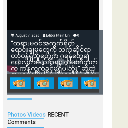
August 7, 2026
Editor Htein Lin
0
“တရားမဝင်အကွက်ရိုက်
ရောင်းချမှုတွေကို သက်ဆိုင်ရာ
တာဝန်ရှိသူတွေက ဂရန်တွေချ
ပေးလိုက်မယ်ဆိုရင် ကုမ္ပဏီဘက်
က ကန့်ကွက်ခွင့်မရှိပါဘူး” ဆိုတဲ့
အမရပူရမြို့ပြဖွံ့ဖြိုးရေးစီမံကိန်း
ဒါရိုက်တာ ဦးဇော်ရဲဝင်းနဲ့ တွေ့ဆုံ
ခြင်း
Photos Videos
RECENT
Comments