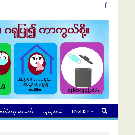
ယ်ဒီတာ့အာဘော်
လူထုအသံ
ENGLISH