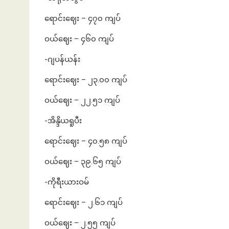
ရောင်းဈေး – ၄၇၀ ကျပ်
ဝယ်ဈေး – ၄၆၀ ကျပ်
-ဂျပန်ယန်း
ရောင်းဈေး – ၂၃.၀၀ ကျပ်
ဝယ်ဈေး – ၂၂.၅၁ ကျပ်
-အိန္ဒိယရူပီး
ရောင်းဈေး – ၄၀.၅၈ ကျပ်
ဝယ်ဈေး – ၃၉.၆၅ ကျပ်
-ကိုရီးယားဝမ်
ရောင်းဈေး – ၂.၆၁ ကျပ်
ဝယ်ဈေး – ၂.၅၅ ကျပ်