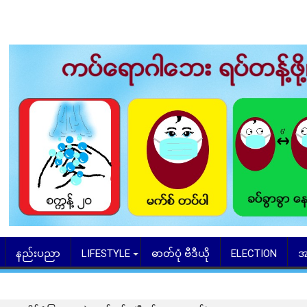
နည်းပညာ
LIFESTYLE
ဓာတ်ပုံ ဗီဒီယို
ELECTION
အ