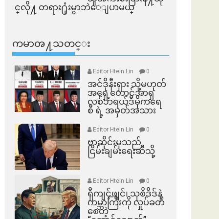
င္​လို႔ တရား႐ုံးမွာဘဲေျပာမယ္​
ကမာၻ႔သတင္း
Editor Htein Lin
0
အင်ဒိုနီးရှား သို့မဟုတ်
အရှေ့တောင်အာရှ
လစ်ဘရယ်ဒီမိုကရေ
စီ ရဲ့ အမှတ်အသား
Editor Htein Lin
0
ဗာဆိုင်းမှသည်
ငြိမ်းချမ်းရေးဆီသို့
Editor Htein Lin
0
ရှီကျင့်ဖျင်၊ သုစိဒိဒ်နဲ့
ကမ္ဘာကြီးကို လှုပ်ခတ်
စေတဲ့