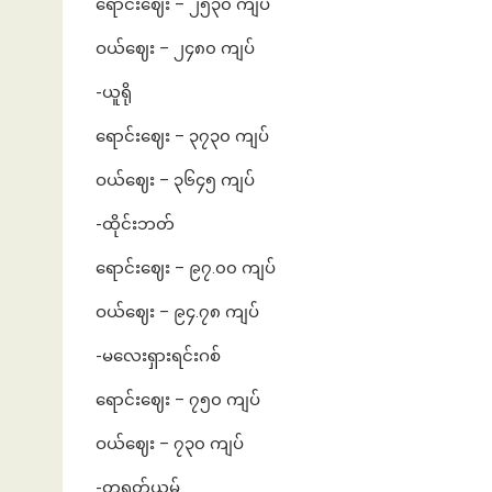
ရောင်းဈေး – ၂၅၃၀ ကျပ်
ဝယ်ဈေး – ၂၄၈၀ ကျပ်
-ယူရို
ရောင်းဈေး – ၃၇၃၀ ကျပ်
ဝယ်ဈေး – ၃၆၄၅ ကျပ်
-ထိုင်းဘတ်
ရောင်းဈေး – ၉၇.၀၀ ကျပ်
ဝယ်ဈေး – ၉၄.၇၈ ကျပ်
-မလေးရှားရင်းဂစ်
ရောင်းဈေး – ၇၅၀ ကျပ်
ဝယ်ဈေး – ၇၃၀ ကျပ်
-တရုတ်ယွမ်