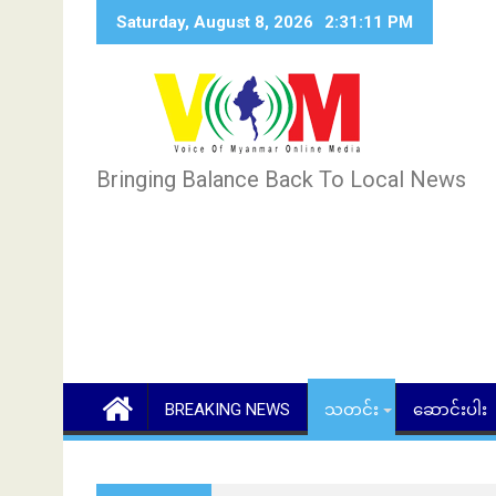
Skip
Saturday, August 8, 2026
2:31:12 PM
to
content
Bringing Balance Back To Local News
BREAKING NEWS
သတင်း
ဆောင်းပါး