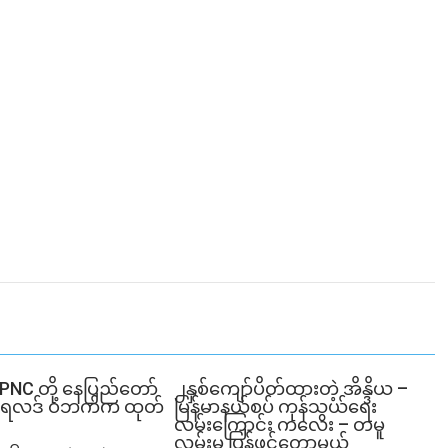
SPNC တို့ နေပြည်တော်
၂နှစ်​ကျော်ပိတ်ထားတဲ့ အိန္ဒိယ –
ံမှု ရလဒ် ဝဘက်က ထုတ်
မြန်မာနယ်စပ် ကုန်သွယ်ရေး
လမ်းကြောင်း ကလေး – တမူ
လမ်းမ ပြန်ဖွင့်တော့မယ်