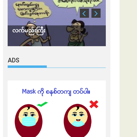
လက်မည်းကြီး
သတိ အိုမီခရ
ADS