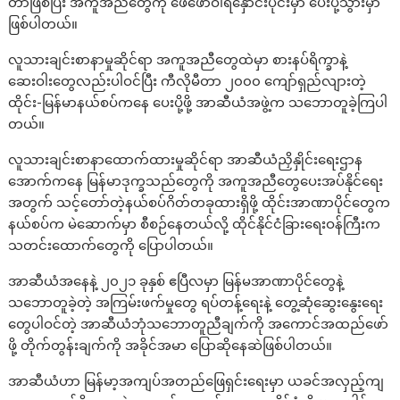
တာဖြစ်ပြီး အကူအညီတွေကို ဖေဖော်ဝါရီနှောင်းပိုင်းမှာ ပေးပို့သွားမှာ
ဖြစ်ပါတယ်။
လူသားချင်းစာနာမှုဆိုင်ရာ အကူအညီတွေထဲမှာ စားနပ်ရိက္ခာနဲ့
ဆေးဝါးတွေလည်းပါဝင်ပြီး ကီလိုမီတာ ၂၀၀၀ ကျော်ရှည်လျားတဲ့
ထိုင်း-မြန်မာနယ်စပ်ကနေ ပေးပို့ဖို့ အာဆီယံအဖွဲ့က သဘောတူခဲ့ကြပါ
တယ်။
လူသားချင်းစာနာထောက်ထားမှုဆိုင်ရာ အာဆီယံညှိနှိုင်းရေးဌာန
အောက်ကနေ မြန်မာဒုက္ခသည်တွေကို အကူအညီတွေပေးအပ်နိုင်ရေး
အတွက် သင့်တော်တဲ့နယ်စပ်ဂိတ်တခုထားရှိဖို့ ထိုင်းအာဏာပိုင်တွေက
နယ်စပ်က မဲဆောက်မှာ စီစဉ်နေတယ်လို့ ထိုင်နိုင်ငံခြားရေးဝန်ကြီးက
သတင်းထောက်တွေကို ပြောပါတယ်။
အာဆီယံအနေနဲ့ ၂၀၂၁ ခုနှစ် ဧပြီလမှာ မြန်မအာဏာပိုင်တွေနဲ့
သဘောတူခဲ့တဲ့ အကြမ်းဖက်မှုတွေ ရပ်တန့်ရေးနဲ့ တွေ့ဆုံဆွေးနွေးရေး
တွေပါဝင်တဲ့ အာဆီယံဘုံသဘောတူညီချက်ကို အကောင်အထည်ဖော်
ဖို့ တိုက်တွန်းချက်ကို အခိုင်အမာ ပြောဆိုနေဆဲဖြစ်ပါတယ်။
အာဆီယံဟာ မြန်မာ့အကျပ်အတည်ဖြေရှင်းရေးမှာ ယခင်အလှည့်ကျ