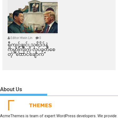
Editor Htein Lin
0
ရှီကျင့်ဖျင်၊ သုစိဒိဒ်နဲ့
ကမ္ဘာကြီးကို လှုပ်ခတ်စေ
တဲ့ “ထောင်ချောက်”
About Us
AcmeThemes is team of expert WordPress developers. We provide