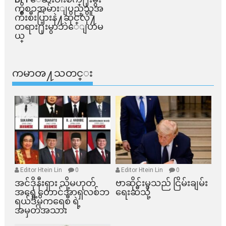
ကိစၥအမ်ားျပည္​သူအ
က်ိဳးစီးပြားနဲ႔ဆိုင္​လို႔
တရား႐ုံးမွာဘဲေျပာမ
ယ္​
ကမာၻ႔သတင္း
Editor Htein Lin
0
Editor Htein Lin
0
အင်ဒိုနီးရှား သို့မဟုတ်
ဗာဆိုင်းမှသည် ငြိမ်းချမ်း
အရှေ့တောင်အာရှလစ်ဘ
ရေးဆီသို့
ရယ်ဒီမိုကရေစီ ရဲ့
အမှတ်အသား