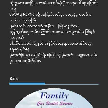
ဆိုးရွားလာနေပြီး ဒေသခံ သောင်းနဲ့ချီ အရေးပေါ် ရွှေ့ပြောင်း
နေရ
UWSP နဲ့ NSPNC တို့ နေပြည်တော်မှာ တွေ့ဆုံမှု ရလဒ် ဝ
ဘက်က ထုတ်ပြန်
၂နှစ်​ကျော်ပိတ်ထားတဲ့ အိန္ဒိယ – မြန်မာနယ်စပ်
ကုန်သွယ်ရေး လမ်းကြောင်း ကလေး – တမူလမ်းမ ပြန်ဖွင့်
တော့မယ်
ငါးသိုင်းချောင်းမြို့နယ် အနိမ့်ပိုင်းနေရာတွေက အိမ်​တွေ
ရေနစ်မြုပ်နေ
မိုးကုတ်မြို့မှာ ရေကြီးပြီး မြေပြိုလို့ မိုးကုတ် – မန္တလေးလမ်း
မှာ ကားတွေပိတ်မိနေ
Ads