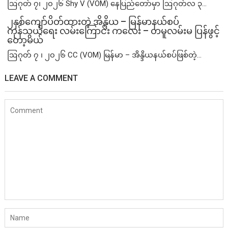
ဩဂုတ် ၇၊ ၂၀၂၆ Shy V (VOM) နေပြည်တော်မှာ ဩဂုတ်လ ၃...
၂နှစ်​ကျော်ပိတ်ထားတဲ့ အိန္ဒိယ – မြန်မာနယ်စပ်
ကုန်သွယ်ရေး လမ်းကြောင်း ကလေး – တမူလမ်းမ ပြန်ဖွင့်
တော့မယ်
ဩဂုတ် ၇ ၊ ၂၀၂၆ CC (VOM) မြန်မာ – အိန္ဒိယနယ်စပ်ဖြစ်တဲ့...
LEAVE A COMMENT