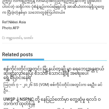
ဥက္ကဌ၊ လက်ရှိဥက္ကဌနဲ့ လာမယ့်အလှည့်ကျဥက္ကဌနိုင်ငံတို့ ပူူးပေါင်း
ပါဝင်တဲ့ ထရိုင်ကာ ပုံစံနဲ့ချဉ်းကပ်ဖြေရှင်းဖို့ အာဆီယံတာဝန်ရှိသူတွေ
က ပြီးခဲ့တဲ့နှစ်မှာ သဘောတူခဲ့ကြပါတယ်။
Ref:Nikkei Asia
Photo:AFP
,
ကမ္ဘာ့သတင်း
သတင်း
Related posts
စစ်ကိုင်းတိုင်းအတွင်း မြို့နယ်တချို့မှာ ရေဘေးအန္တရာယ်
ဆိုးရွားလာနေပြီး ဒေသခံ သောင်းနဲ့ချီ အရေးပေါ်
ရွှေ့ပြောင်းနေရ
ဩဂုတ် ၇ – ၂၀၂၆ SS (VOM) စစ်ကိုင်းတိုင်းအတွင်းက ရေဦး၊ ခင်
ဦး၊...
UWSP နဲ့ NSPNC တို့ နေပြည်တော်မှာ တွေ့ဆုံမှု ရလဒ် ဝ
ဘက်က ထုတ်ပြန်