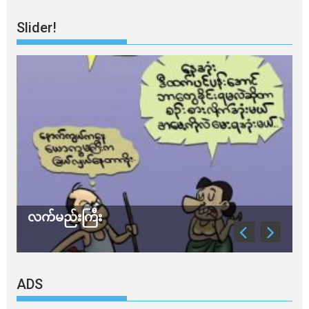
Slider!
လက်မည်းကြီး
သ
ADS