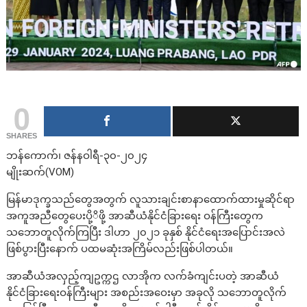
0
SHARES
ဘန်ကောက်၊ ဇန်နဝါရီ-၃၀-၂၀၂၄
မျိုးဆက်(VOM)
မြန်မာဒုက္ခသည်တွေအတွက် လူသားချင်းစာနာထောက်ထားမှုဆိုင်ရာ
အကူအညီတွေပေးပို့ိဖို့ အာဆီယံနိုင်ငံခြားရေး ဝန်ကြီးတွေက
သဘောတူလိုက်ကြပြီး ဒါဟာ ၂၀၂၁ ခုနှစ် နိုင်ငံရေးအပြောင်းအလဲ
ဖြစ်ပွားပြီးနောက် ပထမဆုံးအကြိမ်လည်းဖြစ်ပါတယ်။
အာဆီယံအလှည့်ကျဥက္ကဌ လာအိုက လက်ခံကျင်းပတဲ့ အာဆီယံ
နိုင်ငံခြားရေးဝန်ကြီးများ အစည်းအဝေးမှာ အခုလို သဘောတူလိုက်