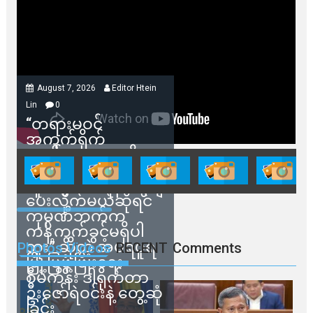
August 7, 2026
Editor Htein
Lin
0
“တရားမဝင်
အကွက်ရိုက်
ရောင်းချမှုတွေကို
သက်ဆိုင်ရာတာဝန်ရှိ
သူတွေက ဂရန်တွေချ
ပေးလိုက်မယ်ဆိုရင်
ကုမ္ပဏီဘက်က
ကန့်ကွက်ခွင့်မရှိပါ
ဘူး” ဆိုတဲ့ အမရပူရ
Photos Videos
RECENT
Comments
မြို့ပြဖွံ့ဖြိုးရေး
စီမံကိန်း ဒါရိုက်တာ
ဦးဇော်ရဲဝင်းနဲ့ တွေ့ဆုံ
ခြင်း