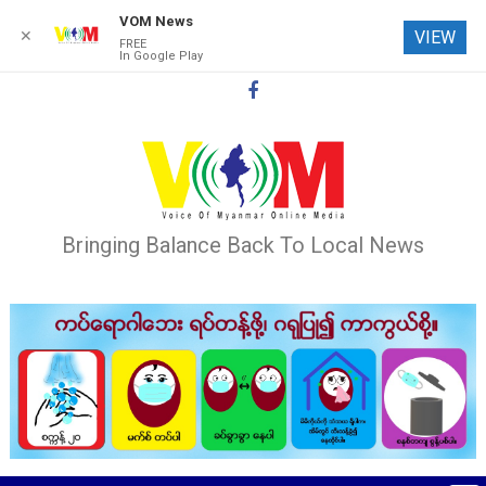
VOM News
✕
VIEW
FREE
In Google Play
Skip
to
content
Bringing Balance Back To Local News