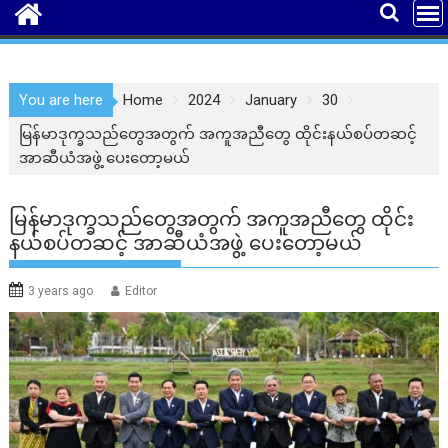
You are here
Home
2024
January
30
မြန်မာဒုက္ခသည်တွေအတွက် အကူအညီတွေ ထိုင်းနယ်စပ်တဆင့်
အာဆီယံအဖွဲ့ ပေးတော့မယ်
မြန်မာဒုက္ခသည်တွေအတွက် အကူအညီတွေ ထိုင်း
နယ်စပ်တဆင့် အာဆီယံအဖွဲ့ ပေးတော့မယ်
3 years ago
Editor