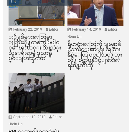
February 22, 2019
Editor
February 14, 2019
Editor
ႏို႔စိမ္းေတြမွာ
Htein Lin
ႏြားႏို႔တစက္မွ မပါဝ
ရိုဟင္ဂ်ာေတြကို ျမန္မာနို
င္ေၾကာင္း စားသံုး
င္ငံသားေပးေရး အျခား
သူေရးရာမွ ဒုညႊန္ခ်ဳ
နိုင္ငံေတြ ၀င္မပါသင္႔ဘူး
ပ္ေျပာၾကား
လို႔ စင္ကာပူနုိင္ငံျခားေ
ရး၀န္ၾကီးဆို
September 10, 2019
Editor
Htein Lin
BPI ​ေဆးဝါးစက္​႐ုံးမွဴး