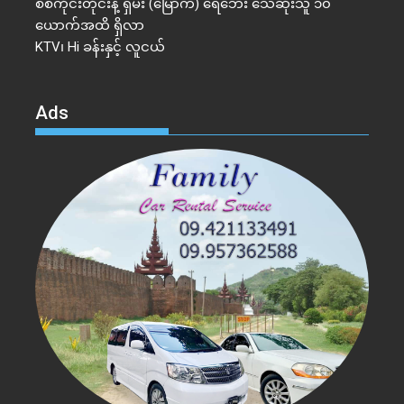
စစ်ကိုင်းတိုင်းနဲ့ ရှမ်း (မြောက်) ရေဘေး သေဆုံးသူ ၁၀
ယောက်အထိ ရှိလာ
KTV၊ Hi ခန်းနှင့် လူငယ်
Ads