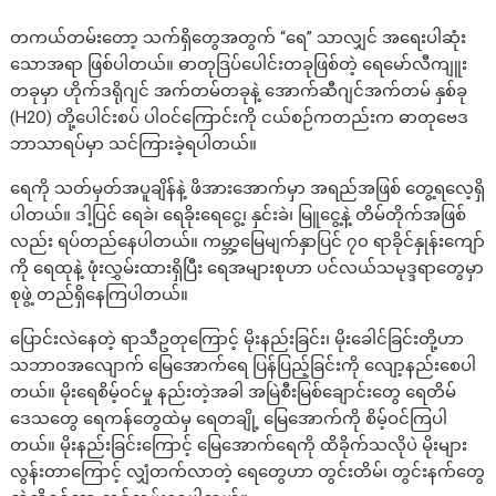
တကယ်တမ်းတော့ သက်ရှိတွေအတွက် “ရေ” သာလျှင် အရေးပါဆုံး
သောအရာ ဖြစ်ပါတယ်။ ဓာတုဒြပ်ပေါင်းတခုဖြစ်တဲ့ ရေမော်လီကျူး
တခုမှာ ဟိုက်ဒရိုဂျင် အက်တမ်တခုနဲ့ အောက်ဆီဂျင်အက်တမ် နှစ်ခု
(H2O) တို့ပေါင်းစပ် ပါဝင်ကြောင်းကို ငယ်စဉ်ကတည်းက ဓာတုဗေဒ
ဘာသာရပ်မှာ သင်ကြားခဲ့ရပါတယ်။
ရေကို သတ်မှတ်အပူချိန်နဲ့ ဖိအားအောက်မှာ အရည်အဖြစ် တွေ့ရလေ့ရှိ
ပါတယ်။ ဒါ့ပြင် ရေခဲ၊ ရေခိုးရေငွေ့၊ နှင်းခဲ၊ မြူငွေ့နဲ့ တိမ်တိုက်အဖြစ်
လည်း ရပ်တည်နေပါတယ်။ ကမ္ဘာ့မြေမျက်နှာပြင် ၇၀ ရာခိုင်နှုန်းကျော်
ကို ရေထုနဲ့ ဖုံးလွှမ်းထားရှိပြီး ရေအများစုဟာ ပင်လယ်သမုဒ္ဒရာတွေမှာ
စုဖွဲ့ တည်ရှိနေကြပါတယ်။
ပြောင်းလဲနေတဲ့ ရာသီဥတုကြောင့် မိုးနည်းခြင်း၊ မိုးခေါင်ခြင်းတို့ဟာ
သဘာဝအလျောက် မြေအောက်ရေ ပြန်ပြည့်ခြင်းကို လျော့နည်းစေပါ
တယ်။ မိုးရေစိမ့်ဝင်မှု နည်းတဲ့အခါ အမြဲစီးမြစ်ချောင်းတွေ ရေတိမ်
ဒေသတွေ ရေကန်တွေထဲမှ ရေတချို့ မြေအောက်ကို စိမ့်ဝင်ကြပါ
တယ်။ မိုးနည်းခြင်းကြောင့် မြေအောက်ရေကို ထိခိုက်သလိုပဲ မိုးများ
လွန်းတာကြောင့် လျှံတက်လာတဲ့ ရေတွေဟာ တွင်းတိမ်၊ တွင်းနက်တွေ