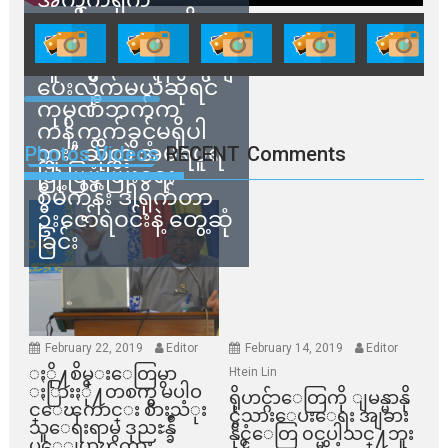
ရောင်းချမှုတွေကို
သက်ဆိုင်ရာတာဝန်ရှိ
သူတွေက ဂရန်တွေချ
ပေးလိုက်မယ်ဆိုရင်
ကုမ္ပဏီဘက်က
ကန့်ကွက်ခွင့်မရှိပါ
ဘူး” ဆိုတဲ့ အမရပူရ
Photos Videos
RECENT
Comments
မြို့ပြဖွံ့ဖြိုးရေး
စီမံကိန်း ဒါရိုက်တာ
ဦးဇော်ရဲဝင်းနဲ့ တွေ့ဆုံ
ခြင်း
February 22, 2019
Editor
February 14, 2019
Editor
ႏို႔စိမ္းေတြမွာ
Htein Lin
ႏြားႏို႔တစက္မွ မပါဝ
ရိုဟင္ဂ်ာေတြကို ျမန္မာနို
င္ေၾကာင္း စားသံုး
င္ငံသားေပးေရး အျခား
သူေရးရာမွ ဒုညႊန္ခ်ဳ
နိုင္ငံေတြ ၀င္မပါသင္႔ဘူး
ပ္ေျပာၾကား