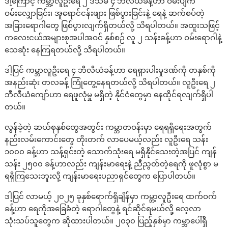
ဒါ့ကြောင့် ကမ္ဘာ့လူဦးရေ ၂ ဒသမ ၄ ဘီလီယံခန့်ဟာ ဝမ်းပျက်
ဝမ်းလျှောခြင်း၊ အူရောင်ငန်းဖျား ဖြစ်ပွားခြင်းနဲ့ ရေနဲ့ ဆက်စပ်တဲ့
အခြားရောဂါတွေ ဖြစ်ပွားလျက်ရှိတယ်လို့ သိရပါတယ်။ အထူးသဖြင့်
ကလေးငယ်အများစုအပါအဝင် နှစ်စဉ် လူ ၂ သန်းခန့်ဟာ ဝမ်းရောဂါနဲ့
သေဆုံး နေကြရတယ်လို့ သိရပါတယ်။
ဒါ့ပြင် ကမ္ဘာလူဦးရေ ၄ ဘီလီယံခန့်ဟာ ရေရှားပါးမှုဒဏ်ကို တနှစ်ကို
အနည်းဆုံး တလခန့် ကြုံတွေ့နေရတယ်လို့ သိရပါတယ်။ လူဦးရေ ၂
ဘီလီယံကျော်ဟာ ရေဖူလုံမှု မရှိတဲ့ နိုင်ငံတွေမှာ နေထိုင်ရလျက်ရှိပါ
တယ်။
လွန်ခဲ့တဲ့ ဆယ်စုနှစ်တွေအတွင်း ကမ္ဘာတဝန်းမှာ ရေရရှိရေးအတွက်
နည်းလမ်းကောင်းတွေ တိုးတက် လာပေမယ့်လည်း လူဦးရေ သန်း
၁၀၀၀ ခန့်ဟာ သန့်ရှင်းတဲ့ သောက်သုံးရေ မရှိနိုင်သေးတဲ့အပြင် ကျန်
သန်း ၂၅၀၀ ခန့်ဟာလည်း ကျန်းမာရေးနဲ့ ညီညွတ်တဲ့ရေကို ဖူလုံစွာ မ
ရရှိကြသေးဘူးလို့ ကျန်းမာရေးပညာရှင်တွေက ပြောပါတယ်။
ဒါ့ပြင် လာမယ့် ၂၀၂၅ ခုနှစ်ရောက်ရှိချိန်မှာ ကမ္ဘာ့လူဦးရေ ထက်ဝက်
ခန့်ဟာ ရေကိုအခြေခံတဲ့ ရောဂါတွေနဲ့ ရင်ဆိုင်ရမယ်လို့ လေ့လာ
သုံးသပ်သူတွေက ဆိုထားပါတယ်။ ၂၀၃၀ ပြည့်နှစ်မှာ ကမ္ဘာပေါ်ရှိ