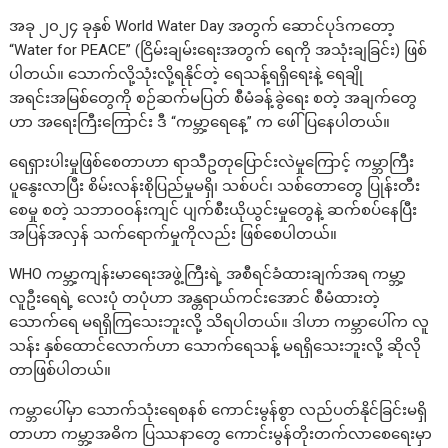
အခု ၂၀၂၄ ခုနှစ် World Water Day အတွက် ဆောင်ပုဒ်ကတော့
“Water for PEACE” (ငြိမ်းချမ်းရေးအတွက် ရေကို အသုံးချခြင်း) ဖြစ်
ပါတယ်။ သောက်လို့သုံးလို့ရနိုင်တဲ့ ရေသန့်ရရှိရေးနဲ့ ရေချို
အရင်းအမြစ်တွေကို စဉ်ဆက်မပြတ် စီမံခန့်ခွဲရေး စတဲ့ အချက်တွေ
ဟာ အရေးကြီးကြောင်း ဒီ “ကမ္ဘာ့ရေနေ့” က ဖေါ်ပြနေပါတယ်။
ရေရှားပါးမှုဖြစ်စေတာဟာ ရာသီဥတုပြောင်းလဲမှုကြောင့် ကမ္ဘာကြီး
ပူနွေးလာပြီး စိမ်းလန်းစိုပြည်မှုမရှိ၊ သစ်ပင်၊ သစ်တောတွေ ပြုန်းတီး
စေမှု စတဲ့ သဘာဝဝန်းကျင် ပျက်စီးယိုယွင်းမှုတွေနဲ့ ဆက်စပ်နေပြီး
အပြန်အလှန် သက်ရောက်မှုကိုလည်း ဖြစ်စေပါတယ်။
WHO ကမ္ဘာ့ကျန်းမာရေးအဖွဲ့ကြီးရဲ့ အစီရင်ခံထားချက်အရ ကမ္ဘာ့
လူဦးရေရဲ့ လေးပုံ တပုံဟာ အန္တရာယ်ကင်းအောင် စီမံထားတဲ့
သောက်ရေ မရရှိကြသေးဘူးလို့ သိရပါတယ်။ ဒါဟာ ကမ္ဘာပေါ်က လူ
သန်း နှစ်ထောင်လောက်ဟာ သောက်ရေသန့် မရရှိသေးဘူးလို့ ဆိုလို
တာဖြစ်ပါတယ်။
ကမ္ဘာပေါ်မှာ သောက်သုံးရေစနစ် ကောင်းမွန်စွာ လည်ပတ်နိုင်ခြင်းမရှိ
တာဟာ ကမ္ဘာ့အဓိက ပြဿနာတွေ ကောင်းမွန်တိုးတက်လာစေရေးမှာ