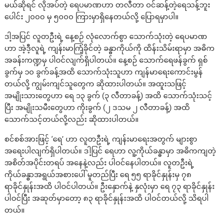
မယ်ဆိုရင် လိုအပ်တဲ့ ရေပမာဏဟာ တလီတာ ဝင်ဆန့်တဲ့ရေသန့်ဘူး
ပေါင်း ၂၀၀၀ မှ ၅၀၀၀ ကြားမှာရှိနေတယ်လို့ ပြောရမှာပါ။
ဒါ့အပြင် လူတဦးရဲ့ နေ့စဉ် လုံလောက်စွာ သောက်သုံးတဲ့ ရေပမာဏ
ဟာ အဲ့ဒီ့လူရဲ့ ကျန်းမာကြံ့ခိုင်တဲ့ ခန္ဓာကိုယ်ကို ထိန်းသိမ်းရာမှာ အဓိက
အခန်းကဏ္ဍမှ ပါဝင်လျက်ရှိပါတယ်။ နေ့စဉ် သောက်ရေဖန်ခွက် ရှစ်
ခွက်မှ ၁၀ ခွက်ခန့်အထိ သောက်သုံးသူဟာ ကျန်မာရေးကောင်းမွန်
တယ်လို့ ကျွမ်းကျင်သူတွေက ဆိုထားပါတယ်။ အထူးသဖြင့်
အမျိုးသားတွေဟာ ရေ ၁၃ ခွက် (၃ လီတာခန့်) အထိ သောက်သုံးသင့်
ပြီး အမျိုးသမီးတွေဟာ ကိုးခွက် (၂ ဒသမ ၂ လီတာခန့်) အထိ
သောက်သင့်တယ်လို့လည်း ဆိုထားပါတယ်။
စင်စစ်အားဖြင့် ‘ရေ’ ဟာ လူတဦးရဲ့ ကျန်းမာရေးအတွက် များစွာ
အရေးပါလျက်ရှိပါတယ်။ ဒါ့ပြင် ရေဟာ လူ့ကိုယ်ခန္ဓာမှာ အဓိကကျတဲ့
အစိတ်အပိုင်းတရပ် အနေနဲ့လည်း ပါဝင်နေပါတယ်။ လူတဦးရဲ့
ကိုယ်ခန္ဓာအရွယ်အစားပေါ် မူတည်ပြီး ရေ ၅၅ ရာခိုင်နှုန်းမှ ၇၈
ရာခိုင်နှုန်းအထိ ပါဝင်ပါတယ်။ ဦးနှောက်နဲ့ နှလုံးမှာ ရေ ၇၃ ရာခိုင်နှုန်း
ပါဝင်ပြီး အဆုတ်မှာတော့ ၈၃ ရာခိုင်နှုန်းအထိ ပါဝင်တယ်လို့ သိရပါ
တယ်။