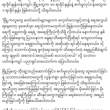
ရာခိုင်နှုန်းဝန်းကျင်၊ မြို့တွေက ၁၀ ရာခိုင်နှုန်းနဲ့ စက်မှုလုပ်ငန်းတွေက
၁ ရာခိုင်နှုန်း ဖြစ်တယ်လို့ သိရပါတယ်။
“မြို့ကလူ‌တွေ တော်တော်များများက ခလုတ်လေးဖွင့်တာနဲ့ ရေအလွယ်
ရနေတော့ ခုခေတ်မှာ ရေသုံးတာမဟုတ်ဘဲ ဖြုန်းသလိုဖြစ်နေတယ်။
ရေကို ချွေတာဖို့၊ ရေရဲ့ အရေးကြီးပုံကိုသိဖို့ လိုတယ်။ နောက်တခု နှစ်
တိုင်းဖြစ်နေကျ ပြဿနာက နွေရာသီရောက်ပြီဆိုရင် ကျေးလက်နေ
ပြည်သူတွေက ရေရှားပါးမှုဒဏ်ကို အဆိုးဆုံး ရင်ဆိုင်နေရတယ်။ ဒါ့
ကြောင့် သောက်သုံးရေ ဖူလုံရေးအတွက် ထိရောက်တဲ့ ရေရှည်စီမံချက်
တွေ ချမှတ် အကောင်အထည်ဖော် ပေးသင့်တယ်” လို့ သဘာဝ
ပတ်ဝန်းကျင် ပညာရှင်တယောက်က ပြောပါတယ်။
မြို့ပြတွေ တိုးချဲ့တည်ဆောက်ခြင်း၊ စက်မှုလုပ်ငန်းတွေ ထူထောင်ခြင်း
နဲ့ သဘာဝသစ်တောတွေကို လွန်ကဲစွာ ခုတ်လှဲခြင်းဟာ ရေရှားပါးရ
ခြင်းရဲ့ အခြေခံအကြောင်းတရားတွေပဲ ဖြစ်တယ်လို့ သိရပါတယ်။
ရာသီဥတု ဖောက်ပြန်ခြင်းကြောင့် အပူလွန်ကဲခြင်း၊ မိုးခေါင်ခြင်း၊ မိုး
ကြီးခြင်း၊ ရေကြီးခြင်း၊ ဆီးနှင်းတွေကျခြင်း၊ ရေခဲတောင်တွေ အရည်
ပျော်ခြင်းတို့ကို ဖြစ်ပေါ်စေပါတယ်။