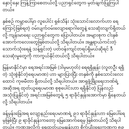
နှောင့်နှေး ကြန့်ကြာစေတယ်လို့ ပညာရှင်တွေက မှတ်ချက်ပြုကြပါ
တယ်။
နှစ်စဉ် ကမ္ဘာပေါ်မှာ လူပေါင်း ရှစ်သိန်း သုံးသောင်းလောက်ဟာ ရေ
ကြောင့်ဖြစ်ရတဲ့ ဝမ်းပျက်ဝမ်းလျောရောဂါတွေနဲ့ သေဆုံးလျက်ရှိတယ်
လို့ ကျန်းမာရေး ပညာရှင်တွေက ပြောပါတယ်။ အများစုက ငါးနှစ်
အောက်ကလေးတွေဖြစ်တယ်လို့ သိရပါတယ်။ အန္တရာယ်ကင်းတဲ့
သောက်သုံးရေနဲ့ သန့်ရှင်းတဲ့ ပတ်ဝန်းကျင်တရပ်ရှိမယ်ဆိုရင် ဒီ
သေဆုံးမှုတွေကို ကာကွယ်နိုင်တယ်လို့ သိရပါတယ်။
မြန်မာနိုင်ငံမှာ ရေအရင်းအမြစ် (ဒါမှမဟုတ်) ရေရရှိနှုန်း (လူတဦး ရရှိ
တဲ့ သုံးစွဲနိုင်တဲ့ရေပမာဏ) ဟာ များပြားပြီး တနှစ်ကို နှစ်သောင်းလေး
ထောင် ကုဗမီတာ ရှိတယ်လို့ သိရပါတယ်။ အာရှဖွံ့ဖြိုးရေးဘဏ်ရဲ့
အဆိုအရ ထုတ်ယူရေပမာဏ စုစုပေါင်းဟာ ရရှိနိုင်တဲ့ ပြန်လည်
အသုံးပြုနိုင်တဲ့ အရင်းအမြစ်တွေရဲ့ ၅ ရာခိုင်နှုန်းအောက်မှာ ရှိနေတယ်
လို့ သိရပါတယ်။
ခန့်မှန်းခြေအရ လျော့နည်းရေပမာဏရဲ့ ၉၁ ရာခိုင်နှုန်းဟာ မြေပေါ်ရေ
မှဖြစ်ပြီး ၉ ရာခိုင်နှုန်းကတော့ မြေအောက်ရေမှ ဖြစ်တယ်လို့ သိရပါ
တယ်။ ကဏ္ဍအလိုက် ရေထုတ်ယူမှုနှုန်းဟာ စိုက်ပျိုးရေးကဏ္ဍက ၈၉