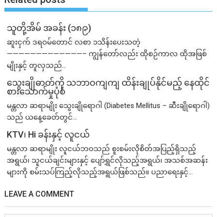
သူတို့အိမ် အခန်း (၁၈၉)
ဆူးငှက် ဒရဝမ်တောင် လစာ ၁သိန်းပေးသတဲ့
—————————————– ကျွန်တော်လည်း ထိုစဉ်ကာလ ထိုအဖြစ်
မျိုးနှင့် တူလှသည်...
သွေးချိုဓာတ်ကို သဘာဝကျကျ ထိန်းချုပ်နိုင်မည့် နေထိုင်
စားသောက်မှုပုံစံ
မန္တလာ ဆရာမျိုး သွေးချိုရောဂါ (Diabetes Mellitus – ဆီးချိုရောဂါ)
သည် ယနေ့ခေတ်တွင်...
KTV၊ Hi ခန်းနှင့် လူငယ်
မန္တလာ ဆရာမျိုး လူငယ်ဘဝသည် စူးစမ်းလိုစိတ်အပြည့်ရှိသည့်
အရွယ်၊ သူငယ်ချင်းများနှင့် ပျော်ရွှင်လိုသည့်အရွယ်၊ အသစ်အဆန်း
များကို စမ်းသပ်ကြည့်လိုသည့်အရွယ်ဖြစ်သည်။ ပညာရေးနှင့်...
LEAVE A COMMENT