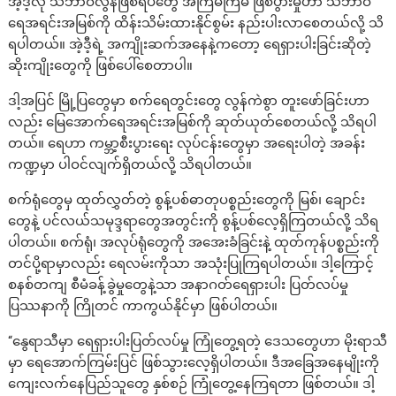
အဲ့ဒီ့လို သဘာဝလွန်ဖြစ်ရပ်တွေ အကြိမ်ကြိမ် ဖြစ်ပွားမှုဟာ သဘာဝ
ရေအရင်းအမြစ်ကို ထိန်းသိမ်းထားနိုင်စွမ်း နည်းပါးလာစေတယ်လို့ သိ
ရပါတယ်။ အဲ့ဒီ့ရဲ့ အကျိုးဆက်အနေနဲ့ကတော့ ရေရှားပါးခြင်းဆိုတဲ့
ဆိုးကျိုးတွေကို ဖြစ်ပေါ်စေတာပါ။
ဒါ့အပြင် မြို့ပြတွေမှာ စက်ရေတွင်းတွေ လွန်ကဲစွာ တူးဖော်ခြင်းဟာ
လည်း မြေအောက်ရေအရင်းအမြစ်ကို ဆုတ်ယုတ်စေတယ်လို့ သိရပါ
တယ်။ ရေဟာ ကမ္ဘာ့စီးပွားရေး လုပ်ငန်းတွေမှာ အရေးပါတဲ့ အခန်း
ကဏ္ဍမှာ ပါဝင်လျက်ရှိတယ်လို့ သိရပါတယ်။
စက်ရုံတွေမှ ထုတ်လွှတ်တဲ့ စွန့်ပစ်ဓာတုပစ္စည်းတွေကို မြစ်၊ ချောင်း
တွေနဲ့ ပင်လယ်သမုဒ္ဒရာတွေအတွင်းကို စွန့်ပစ်လေ့ရှိကြတယ်လို့ သိရ
ပါတယ်။ စက်ရုံ၊ အလုပ်ရုံတွေကို အအေးခံခြင်းနဲ့ ထုတ်ကုန်ပစ္စည်းကို
တင်ပို့ရာမှာလည်း ရေလမ်းကိုသာ အသုံးပြုကြရပါတယ်။ ဒါ့ကြောင့်
စနစ်တကျ စီမံခန့်ခွဲမှုတွေနဲ့သာ အနာဂတ်ရေရှားပါး ပြတ်လပ်မှု
ပြဿနာကို ကြိုတင် ကာကွယ်နိုင်မှာ ဖြစ်ပါတယ်။
“နွေရာသီမှာ ရေရှားပါးပြတ်လပ်မှု ကြုံတွေ့ရတဲ့ ဒေသတွေဟာ မိုးရာသီ
မှာ ရေအောက်ကြမ်းပြင် ဖြစ်သွားလေ့ရှိပါတယ်။ ဒီအခြေအနေမျိုးကို
ကျေးလက်နေပြည်သူတွေ နှစ်စဉ် ကြုံတွေ့နေကြရတာ ဖြစ်တယ်။ ဒါ့