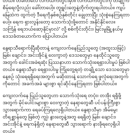
တယ်။ တခါတလေ လက်ယက်တွင်းမှာ။ လက်ယက်တွင်းကို တချို့က
စိမ့်ရေလို့လည်း ခေါ်တာပေါ့။ တူရွင်းတွေနဲ့တိုက်တူးရပါတယ်။ ကျပ်
မြေထဲက ထွက်တဲ့ ဒီရေကိုနှစ်စဉ်နှစ်တိုင်း ချွေတာပြီး သုံးစွဲနေကြရတာ
ပေါ့။ ရေက ရှားလွန်း‌တော့ သောက်သုံးဖို့တောင် အနိုင်နိုင်လေ။
သင်္ကြန် ရေဘယ်ဆော့နိုင်မှာလဲ” လို့ စစ်ကိုင်းတိုင်း၊ မြင်းမူမြို့နယ်မှ
ဒေသခံတယောက်က ပြောပါတယ်။
နွေရာသီရောက်ပြီဆိုတာနဲ့ ကျေးလက်နေပြည်သူတွေ (အထူးသဖြင့်)
မြစ်၊ ချောင်း၊ အင်းအိုင်နဲ့ ဝေးကွာတဲ့ ဒေသတွေမှာ နေထိုင်သူတွေ
အတွက် ခေါင်းအခဲရဆုံး ပြဿနာဟာ သောက်သုံးရေရှားပါးမှုပဲ ဖြစ်ပါ
တယ်။ နွေရာသီမှာ ရေရှားပါးမှု ကြုံတွေ့ရတဲ့ တချို့သော ဒေသတွေမှာ
နေ့စဉ် သုံးရေရရှိရေးအတွက် မဆိုထားနဲ့ သောက်ရေ ဖူလုံရေးအတွက်
ကိုတောင် အခက်အခဲ များစွာ ရင်ဆိုင်နေကြရတာ ဖြစ်ပါတယ်။
ကျေးလက်နေ ပြည်သူတွေဟာ သောက်သုံးရေ တပုံး၊ တအိုး ရရှိဖို့
အတွက် မိုင်ပေါင်းများစွာ ဝေးကွာတဲ့ နေရာတွေဆီ ပင်ပန်းကြီးစွာ
သွားရောက်ကာ ရေခပ်ကြရလေ့ရှိပါတယ်။ နွေရာသီမှာ အိမ်မွေး
တိရစ္ဆာန်တွေ ဖြစ်တဲ့ ကျွဲ၊ နွားတွေနဲ့အတူ ရေရှိတဲ့ မြစ်၊ ချောင်း၊
အင်းအိုင်နဲ့ ရေကန်ရှိတဲ့ နေရာတွေဆီ သွားရောက် နားခိုရလေ့ရှိပါ
တယ်။