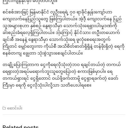
ကြွင်းကျန်နိုင်မှာ မဟုတ်ပါဘူး။
စင်စစ်အားဖြင့် မြန်မာနိုင်ငံ လူဦးရေရဲ့ ၇၀ ရာခိုင်နှုန်းကျော်ဟာ
ကျေးလက်နေပြည်သူတွေ ဖြစ်ကြပါတယ်။ အဲ့ဒီ့ ကျေးလက်နေ ပြည်
သူအများစုဟာ နှစ်စဉ် နွေရာသီမှာ သောက်သုံးရေရှားပါးမှုဒဏ်ကို
ခါးစည်းခံရလေ့ရှိကြပါတယ်။ ဒါ့ကြောင့် နိုင်ငံသား တဦးတယောက်
ချင်းစီ အနေနဲ့ နွေရာသီမှာ သောက်သုံးရေ ဖူလုံစေရေးအတွက်
ကြိုတင် မျှော်တွေးကာ ကိုယ်စီ အသိစိတ်ဓာတ်ရှိရှိနဲ့ တန်ဖိုးရှိတဲ့ ရေကို
စနစ်တကျ ချွေတာ သုံးစွဲသွားစေချင်ပါတယ်။
တချို့ပြောကြတာက ငွေကိုရေလိုသုံးတဲ့ဘဝ ရချင်တယ်တဲ့ တကယ်
ရေရှားတဲ့အရပ်မရောက်ဘူးသူတွေပြောတဲ့ စကားဖြစ်မှာပါ။ ရေ
တကယ်ရှားရင် ငွေရှိတောင် ဝယ်ဖို့ခက်တာမို့ ငွေရှာရခက်တဲ့ ခေတ်
ကြီးမှာ ရေကို ငွေလိုသုံးပါလို့သာ သတိပေးပါရစေ။
ဆောင်းပါး
Related posts