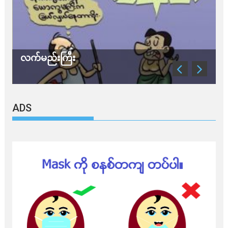
သတိ အိုမီခရွန်တဲ့
ADS