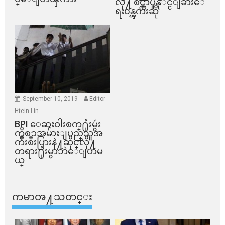
လို႔ စင္ကာပူနုိင္ငံျခားေ
ရး၀န္ၾကီးဆို
September 10, 2019
Editor
Htein Lin
BPI ​ေဆးဝါးစက္​႐ုံးမွဴး
ကိစၥအမ်ားျပည္​သူအ
က်ိဳးစီးပြားနဲ႔ဆိုင္​လို႔
တရား႐ုံးမွာဘဲေျပာမ
ယ္​
ကမာၻ႔သတင္း