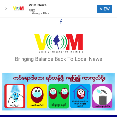
VOM News
✕
VIEW
FREE
In Google Play
Skip
to
content
Bringing Balance Back To Local News