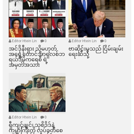
Editor Htein Lin
0
Editor Htein Lin
0
အင်ဒိုနီးရှား သို့မဟုတ်
ဗာဆိုင်းမှသည် ငြိမ်းချမ်း
အရှေ့တောင်အာရှလစ်ဘ
ရေးဆီသို့
ရယ်ဒီမိုကရေစီ ရဲ့
အမှတ်အသား
Editor Htein Lin
0
ရှီကျင့်ဖျင်၊ သုစိဒိဒ်နဲ့
ကမ္ဘာကြီးကို လှုပ်ခတ်စေ