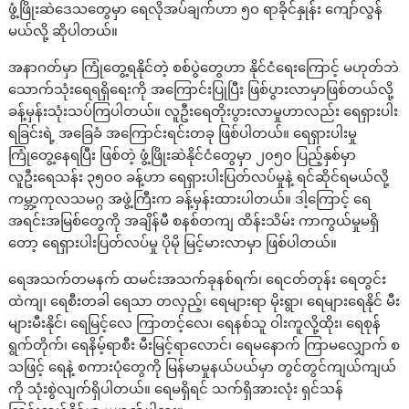
ဖွံ့ဖြိုးဆဲဒေသတွေမှာ ရေလိုအပ်ချက်ဟာ ၅၀ ရာခိုင်နှုန်း ကျော်လွန်
မယ်လို့ ဆိုပါတယ်။
အနာဂတ်မှာ ကြုံတွေ့ရနိုင်တဲ့ စစ်ပွဲတွေဟာ နိုင်ငံရေးကြောင့် မဟုတ်ဘဲ
သောက်သုံးရေရရှိရေးကို အကြောင်းပြုပြီး ဖြစ်ပွားလာမှာဖြစ်တယ်လို့
ခန့်မှန်းသုံးသပ်ကြပါတယ်။ လူဦးရေတိုးပွားလာမှုဟာလည်း ရေရှားပါး
ရခြင်းရဲ့ အခြေခံ အကြောင်းရင်းတခု ဖြစ်ပါတယ်။ ရေရှားပါးမှု
ကြုံတွေ့နေရပြီး ဖြစ်တဲ့ ဖွံ့ဖြိုးဆဲနိုင်ငံတွေမှာ ၂၀၅၀ ပြည့်နှစ်မှာ
လူဦးရေသန်း ၃၅၀၀ ခန့်ဟာ ရေရှားပါးပြတ်လပ်မှုနဲ့ ရင်ဆိုင်ရမယ်လို့
ကမ္ဘာ့ကုလသမဂ္ဂ အဖွဲ့ကြီးက ခန့်မှန်းထားပါတယ်။ ဒါ့ကြောင့် ရေ
အရင်းအမြစ်တွေကို အချိန်မီ စနစ်တကျ ထိန်းသိမ်း ကာကွယ်မှုမရှိ
တော့ ရေရှားပါးပြတ်လပ်မှု ပိုမို မြင့်မားလာမှာ ဖြစ်ပါတယ်။
ရေအသက်တမနက် ထမင်းအသက်ခုနစ်ရက်၊ ရေငတ်တုန်း ရေတွင်း
ထဲကျ၊ ရေစီးတခါ ရေသာ တလှည့်၊ ရေများရာ မိုးရွာ၊ ရေများရေနိုင် မီး
များမီးနိုင်၊ ရေမြင့်လေ ကြာတင့်‌လေ၊ ရေနစ်သူ ဝါးကူလို့ထိုး၊ ရေစုန်
ရွက်တိုက်၊ ရေနိမ့်ရာစီး မီးမြင့်ရာလောင်၊ ရေမနောက် ကြာမလျှောက် စ
သဖြင့် ရေနဲ့ စကားပုံတွေကို မြန်မာမှုနယ်ပယ်မှာ တွင်တွင်ကျယ်ကျယ်
ကို သုံးစွဲလျက်ရှိပါတယ်။ ရေမရှိရင် သက်ရှိအားလုံး ရှင်သန်