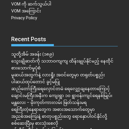
VOM ကို ဆက်သွယ်ပါ
VOM အကြောင်း
Privacy Policy
Recent Posts
သူတို့အိမ် အခန်း (၁၈၉)
သွေးချိုဓာတ်ကို သဘာဝကျကျ ထိန်းချုပ်နိုင်မည့် နေထိုင်
စားသောက်မှုပုံစံ
မူဆယ်အထွက်နဲ့ လားရှိုး အဝင်တွေမှာ တရုတ်ပစ္စည်း
ပါဆယ်ထုပ်တောင် ခွင့်မပြု
ဆည်တော်ကြီးရေလှောင်တမံ ရေလျှော့ချနေတာကြောင့်
ချောင်းမကြီးအနီးက ကျေးရွာ ၁၀ ရွာဝန်းကျင်ရေနစ်မြုပ်၊
မန္တလေး – မိုးကုတ်ကားလမ်း ဖြတ်သန်းမရ
ရေကြီးတဲ့​နေရာ​တွေက အစားအသောက်တွေမှာ
အညစ်အကြေးနဲ့ ဓာတုပစ္စည်းတွေ ရောနှောပါဝင်နိုင်လို့
စစ်ဆေးပြီးမှ စားသုံးစေလို