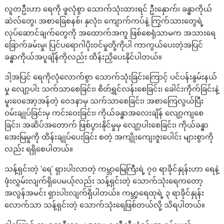
လူတဦးဟာ ရေကို ဖူလုံစွာ သောက်သုံးထားရင် ဦးနှောက်၊ ခန္ဓာကိုယ်
ဆဲလ်တွေ၊ အစာခြေစနစ်၊ နှလုံး၊ ကျောက်ကပ်နဲ့ ကြွက်သားတွေရဲ့
လုပ်ဆောင်ချက်တွေကို အထောက်အကူ ဖြစ်စေရုံသာမက အသားရေ
ခြောက်ခမ်းမှု၊ ပြင်ပရောဂါပိုးဝင်မှုတို့ကိုပါ ကာကွယ်ပေးတဲ့အပြင်
ခန္ဓာကိုယ်အပူချိန်ကိုလည်း ထိန်းညှိပေးနိုင်ပါတယ်။
ဒါ့အပြင် ရေကိုလုံလောက်စွာ သောက်သုံးခြင်းကြောင့် ပင်ပန်းနွမ်းနယ်
မှု လျော့ပါး သက်သာစေခြင်း၊ စိတ်ရွှင်လန်းစေခြင်း၊ ခေါင်းကိုက်ခြင်းနဲ့
မူးဝေအော့အန်တဲ့ ဝေဒနာမှ သက်သာစေခြင်း၊ အစာကြေလွယ်ပြီး
ဝမ်းချုပ်ခြင်းမှ ကင်းဝေးခြင်း၊ ကိုယ်ခန္ဓာအလေးချိန် လျော့ကျစေ
ခြင်း၊ အဆိပ်အတောက် ဖြစ်ပွားနိုင်မှုမှ လျော့ပါးစေခြင်း၊ ကိုယ်ခန္ဓာ
အေးမြမှုကို ထိန်းချုပ်ပေးခြင်း စတဲ့ အကျိုးကျေးဇူးပေါင်း များစွာကို
လည်း ရရှိစေပါတယ်။
သန့်ရှင်းတဲ့ ‘ရေ’ ရှားပါးလာတဲ့ ကမ္ဘာမြေကြီးရဲ့ ၇၀ ရာခိုင်နှုန်းဟာ ရေနဲ့
ဖုံးလွှမ်းလျက်ရှိပေမယ့်လည်း သန့်ရှင်းတဲ့ သောက်သုံးရေကတော့
အလွန်အမင်း ရှားပါးလျက်ရှိပါတယ်။ ကမ္ဘာ့ရေထုရဲ့ ၃ ရာခိုင်နှုန်း
လောက်သာ သန့်ရှင်းတဲ့ သောက်သုံးရေဖြစ်တယ်လို့ သိရပါတယ်။