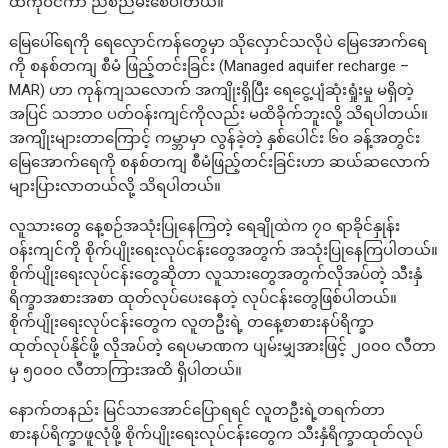
ထဲကိုဝင်ကာ ညစ်ညမ်းစေပါတယ်။
မြေပေါ်ရေကို ရေလှောင်ကန်တွေမှာ သိုလှောင်သလိုပဲ မြေအောက်ရေ
ကို စနစ်တကျ စီမံ ဖြည့်တင်းခြင်း (Managed aquifer recharge –
MAR) ဟာ ကုန်ကျသလောက် အကျိုးရှိပြီး ရေငွေ့ပျံဆုံးရှုံးမှု မရှိတဲ့
အပြင် သဘာ၀ ပတ်ဝန်းကျင်ကိုလည်း မထိခိုက်ဘူးလို့ သိရပါတယ်။
အကျိုးများတာကြောင့် ကမ္ဘာမှာ လွန်ခဲ့တဲ့ နှစ်ပေါင်း ၆၀ ခန့်အတွင်း
မြေအောက်ရေကို စနစ်တကျ စီမံဖြည့်တင်းခြင်းဟာ ဆယ်ဆလောက်
များပြားလာတယ်လို့ သိရပါတယ်။
လူသားတွေ နေ့စဉ်အသုံးပြုနေကြတဲ့ ရေချိုထဲက ၇၀ ရာခိုင်နှုန်း
ဝန်းကျင်ကို စိုက်ပျိုးရေးလုပ်ငန်းတွေအတွက် အသုံးပြုနေကြပါတယ်။
စိုက်ပျိုးရေးလုပ်ငန်းတွေဆိုတာ လူသားတွေအတွက်လိုအပ်တဲ့ သီးနှံ
ရိက္ခာအစားအစာ ထုတ်လုပ်ပေးနေတဲ့ လုပ်ငန်းတွေဖြစ်ပါတယ်။
စိုက်ပျိုးရေးလုပ်ငန်းတွေက လူတဦးရဲ့ တနေ့စာစားနပ်ရိက္ခာ
ထုတ်လုပ်နိုင်ဖို့ လိုအပ်တဲ့ ရေပမာဏက ပျမ်းမျှအားဖြင့် ၂၀၀၀ လီတာ
မှ ၅၀၀၀ လီတာကြားအထိ ရှိပါတယ်။
နောက်တနည်း မြင်သာအောင်ပြောရရင် လူတဦးရဲ့တရက်တာ
စားနပ်ရိက္ခာဖူလုံဖို့ စိုက်ပျိုးရေးလုပ်ငန်းတွေက သီးနှံရိက္ခာထုတ်လုပ်