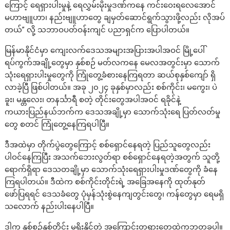
ကြောင့် ရေရှားပါးမှုနဲ့ ရေလွှမ်းမိုးမှုဒဏ်ကနေ ကင်းဝေးရလေအောင်
မဟာဗျူဟာ၊ နည်းဗျူဟာတွေ ချမှတ်ဆောင်ရွက်သွားဖို့လည်း လိုအပ်
တယ်” လို့ သဘာဝပတ်ဝန်းကျင် ပညာရှင်က ပြောပါတယ်။
မြန်မာနိုင်ငံမှာ ကျေးလက်ဒေသအများအပြားအပါအဝင် မြို့ပေါ်
ရပ်ကွက်အချို့တွေမှာ နှစ်စဉ် မတ်လကနေ မေလအတွင်းမှာ သောက်
သုံးရေရှားပါးမှုတွေကို ကြုံတွေ့ခံစားနေကြရတာ ဆယ်စုနှစ်ကျော် ရှိ
လာခဲ့ပြီ ဖြစ်ပါတယ်။ အခု ၂၀၂၄ ခုနှစ်မှာလည်း စစ်ကိုင်း၊ မကွေး၊ ပဲ
ခူး၊ မန္တလေး၊ တနင်္သာရီ စတဲ့ တိုင်းတွေအပါအဝင် ရခိုင်နဲ့
ကယားပြည်နယ်ဘက်က ဒေသအချို့မှာ သောက်သုံးရေ ပြတ်လတ်မှု
တွေ စတင် ကြုံတွေ့နေကြရပါပြီ။
ဒီအထဲမှာ တိုက်ပွဲတွေကြောင့် စစ်ရှောင်နေရတဲ့ ပြည်သူတွေလည်း
ပါဝင်နေကြပြီး အသက်ဘေးလွတ်ရာ စစ်ရှောင်နေရတဲ့အတွက် သူတို့
ရောက်ရှိရာ ဒေသတချို့မှာ သောက်သုံးရေရှားပါးမှုဒဏ်တွေကို ခံနေ
ကြရပါတယ်။ ဒီထဲက စစ်ကိုင်းတိုင်းရဲ့ အခြေအနေကို ထုတ်နုတ်
ဖော်ပြရရင် ဒေသခံတွေ ပုံမှန်သုံးစွဲနေကျတွင်းတွေ၊ ကန်တွေမှာ ရေမရှိ
သလောက် နည်းပါးနေပါပြီ။
ဒါက နှစ်စဉ်နှစ်တိုင်း မရိုးနိုင်တဲ့ အကြောင်းတရားတွေထဲကဘတခုပါ။