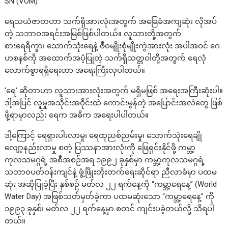
SN (VOM)
ရေသယံဇာတဟာ သက်ရှိအားလုံးအတွက် အခြေခံအကျဆုံး လိုအပ်
တဲ့ သဘာဝအရင်းအမြစ်ဖြစ်ပါတယ်။ လူသားတို့အတွက်
စားရေရိက္ခာ၊ သောက်သုံးရေနဲ့ ဇီဝမျိုးစုံမျိုးကွဲ‌အားလုံး အပါအဝင် ဂေ
ဟစနစ်ကို အထောက်အပံ့ပြုတဲ့ သက်ရှိသတ္တဝါတို့အတွက် ရေလုံ
လောက်စွာရရှိရေးဟာ အရေးကြီးလှပါတယ်။
‘ရေ’ ဆိုတာဟာ လူသားအားလုံးအတွက် မရှိမဖြစ် အရေးအကြီးဆုံးပါ။
ဒါ့အပြင် လူမှုအသိုင်းအဝိုင်းထဲ ကောင်းမွန်တဲ့ အပြောင်းအလဲတွေ ဖြစ်
ဖို့ရာမှာလည်း ရေက အဓိက အရေးပါပါတယ်။
ဒါ့ကြောင့် ရေရှားပါးလာမှု၊ ရေထုညစ်ညမ်းမှု၊ သောက်သုံးရေချို
လျော့နည်းလာမှု စတဲ့ ပြဿနာအားလုံးကို ဖြေရှင်းနိုင်ဖို့ ကမ္ဘာ့
ကုလသမဂ္ဂရဲ့ အစီအစဉ်အရ ၁၉၉၂ ခုနှစ်မှာ ကမ္ဘာ့ကုလသမဂ္ဂရဲ့
သဘာဝပတ်ဝန်းကျင်နဲ့ ဖွံ့ဖြိုးတိုးတက်ရေးဆိုင်ရာ ညီလာခံမှာ ပထမ
ဆုံး အဆိုပြုခဲ့ပြီး နှစ်စဉ် မတ်လ ၂၂ ရက်နေ့ကို “ကမ္ဘာ့ရေနေ့” (World
Water Day) အဖြစ်သတ်မှတ်ခဲ့ကာ ပထမဆုံးသော “ကမ္ဘာ့ရေနေ့” ကို
၁၉၉၃ ခုနှစ်၊ မတ်လ ၂၂ ရက်နေ့မှာ စတင် ကျင်းပခဲ့တယ်လို့ သိရပါ
တယ်။