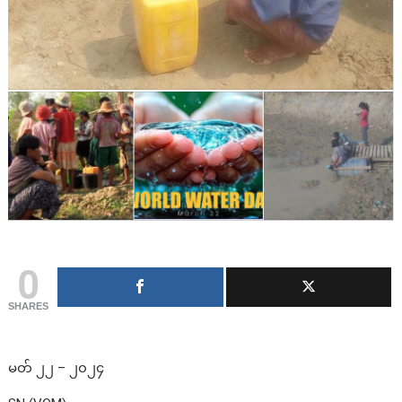
0
SHARES
မတ် ၂၂ – ၂၀၂၄