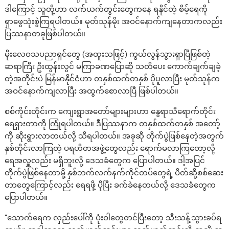
ဒါကြောင့် သူတို့ဟာ လက်ယက်တွင်းတွေကနေ ရနိုင်တဲ့ စိမ့်ရေကို
ရှာဖွေသုံးစွဲကြရပါတယ်။ မုတ်သုန်မိုး အဝင်နောက်ကျနေတာကလည်း
ပြဿနာတခုဖြစ်ပါတယ်။
မိုးလေဝသပညာရှင်တွေ (အထူးသဖြင့်) ကွယ်လွန်သွားရှာပြီဖြစ်တဲ့
ဆရာကြီး ဦးထွန်းလွင် မကြာခဏပြောဆို သတိပေး ကောက်ချက်ချခဲ့
တဲ့အတိုင်းပဲ မြန်မာနိုင်ငံဟာ တနှစ်ထက်တနှစ် ပိုပူလာပြီး မုတ်သုန်က
အဝင်နောက်ကျလာပြီး အထွက်စောလာပြီ ဖြစ်ပါတယ်။
စစ်ကိုင်းတိုင်းက ကျေးရွာအတော်များများဟာ နွေရာသီရောက်တိုင်း
ရေရှားတာကို ကြုံရပါတယ်။ ဒီပြဿနာက တနှစ်ထက်တနှစ် အတော့်
ကို ဆိုးရွားလာတယ်လို့ သိရပါတယ်။ အခုဆို တိုက်ပွဲဖြစ်နေတဲ့အတွက်
နှစ်တိုင်းလာကြတဲ့ ပရဟိတအဖွဲ့တွေလည်း ရောက်မလာကြတော့လို့
ရေအလှူလည်း မရှိဘူးလို့ ဒေသခံတွေက ပြောပါတယ်။ ဒါ့အပြင်
တိုက်ပွဲဖြစ်နေတာမို့ နှစ်ဘက်လက်နက်ကိုင်တပ်တွေရဲ့ ပိတ်ဆို့စစ်ဆေး
တာတွေကြောင့်လည်း ရေရဖို့ ပိုပြီး ခက်ခဲနေတယ်လို့ ဒေသခံတွေက
ပြောပါတယ်။
“သောက်ရေက လှည်းပေါ်ကို ပုံးဝါတွေတင်ပြီးတော့ သီးသန့်သွားခပ်ရ