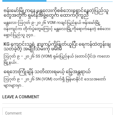
ဗန်းမော်မြို့ကနေ မန္တလေးကိုစစ်ဘေးရှောင်နေတဲ့ပြည်သူ
တွေအတွက် ရှမ်းနီအဖွဲ့တွေက ထောက်ပံ့ကူညီ
မန္တလေး-ဩဂုတ် ၉-၂၀၂၆ VOM ကချင်ပြည်နယ် ဗန်းမော်မြို့
ဝန်းကျင်က တိုက်ပွဲတွေကြောင့် မန္တလေးမြို့ကိုရောက်နေတဲ့ စစ်ဘေး
ရှောင်ပြည်သူ ၃၄၀...
KG ကျောင်းသူရဲ့ နားကပ်ကိုဖြုတ်ယူပြီး ရေကန်ထဲတွန်းချ
သတ်ခဲ့တဲ့ အမျိုးသမီးကို ဖမ်းမိ
ဩဂုတ် ၉ – ၂၀၂၆ SS (VOM) ရှမ်းပြည်နယ် (တောင်ပိုင်း)၊ ကလော
မြို့နယ်၊...
ရေဘေးကြုံချိန် သတိထားရမယ့် မြွေအန္တရာယ်
ဩဂုတ် ၉ – ၂၀၂၆ SN (VOM) လက်ရှိ မြန်မာနိုင်ငံ ဒေသအတော်
များများမှာ...
LEAVE A COMMENT