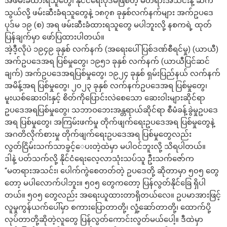
အဖမ်းခံထားရသူတွေ၊ နိုင်ငံရေးပုဒ်မဖြစ်တဲ့ မတရားအသင်းနဲ့ ဆက်
သွယ်လို့ ဖမ်းဆီးခံရသူတွေနဲ့ ၁၈၇၈ ခုနှစ်လက်နက်များ အက်ဥပဒေ
ပုဒ်မ ၁၉ (စ) အရ ဖမ်းဆီးခံထားရသူတွေ မပါဘူးလို့ နစကရဲ့ ထုတ်
ပြန်ချက်မှာ ဖော်ပြထားပါတယ်။
အဲ့ဒီ့လိုပဲ ၁၉၄၉ ခုနှစ် လက်နက် (အရေးပေါ်ပြစ်ဒဏ်စီရင်မှု) (ယာယီ)
အက်ဥပဒေအရ ပြစ်မှုတွေ၊ ၁၉၅၁ ခုနှစ် လက်နက် (ယာယီပြင်ဆင်
ချက်) အက်ဥပဒေအရပြစ်မှုတွေ၊ ၁၉၂၄ ခုနှစ် ရှမ်းပြည်နယ် လက်နက်
အမိန့်အရ ပြစ်မှုတွေ၊ ၂၀၂၃ ခုနှစ် လက်နက်ဥပဒေအရ ပြစ်မှုတွေ၊
မူးယစ်ဆေးဝါးနှင့် စိတ်ကိုပြောင်းလဲစေသော ဆေးဝါးများဆိုင်ရာ
ဥပဒေအရပြစ်မှုတွေ၊ သဘာဝဘေးအန္တရာယ်ဆိုင်ရာ စီမံခန့်ခွဲမှုဥပဒေ
အရ ပြစ်မှုတွေ၊ အကြမ်းဖက်မှု တိုက်ဖျက်ရေးဥပဒေအရ ပြစ်မှုတွေနဲ့
အဂတိလိုက်စားမှု တိုက်ဖျက်ရေးဥပဒေအရ ပြစ်မှုတွေလည်း
လွတ်ငြိမ်းသက်သာခွင့်ေပးတဲ့ထဲမှာ မပါဝင်ဘူးလို့ သိရပါတယ်။
ဒါနဲ့ ပတ်သက်လို့ နိုင်ငံရေးလေ့လာသုံးသပ်သူ ဦးသက်ဇော်က
“မတရားအသင်း၊ ပေါက်ကွဲစေတတ်တဲ့ ဥပဒေတို့ ဆိုတာမှာ ၅၀၅ တွေ
တော့ မပါလောက်ပါဘူး။ ၅၀၅ တွေကတော့ ပြန်လွတ်နိုင်ခြေ ရှိပါ
တယ်။ ၅၀၅ တွေလည်း အရေးယူထားတာရှိတယ်လေ။ ဥပမာအားဖြင့်
လူမှုကွန်ယက်ပေါ်မှာ စကားပြောတာတို့၊ လှုံ့ဆော်တာတို့၊ ထောက်ပို့
လုပ်တာတို့ဆိုတဲ့လူတွေ ပြန်လွတ်ကောင်းလွတ်မယ်ပေါ့။ ဒီထဲမှာ