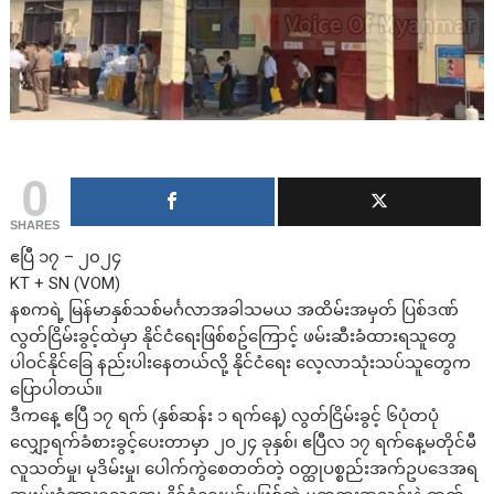
0
SHARES
ဧပြီ ၁၇ – ၂၀၂၄
KT + SN (VOM)
နစကရဲ့ မြန်မာနှစ်သစ်မင်္ဂလာအခါသမယ အထိမ်းအမှတ် ပြစ်ဒဏ်
လွတ်ငြိမ်းခွင့်ထဲမှာ နိုင်ငံရေးဖြစ်စဥ်ကြောင့် ဖမ်းဆီးခံထားရသူတွေ
ပါဝင်နိုင်ခြေ နည်းပါးနေတယ်လို့ နိုင်ငံရေး လေ့လာသုံးသပ်သူတွေက
ပြောပါတယ်။
ဒီကနေ့ ဧပြီ ၁၇ ရက် (နှစ်ဆန်း ၁ ရက်နေ့) လွတ်ငြိမ်းခွင့် ၆ပုံတပုံ
လျှော့ရက်ခံစားခွင့်ပေးတာမှာ ၂၀၂၄ ခုနှစ်၊ ဧပြီလ ၁၇ ရက်နေ့မတိုင်မီ
လူသတ်မှု၊ မုဒိမ်းမှု၊ ပေါက်ကွဲစေတတ်တဲ့ ဝတ္ထုပစ္စည်းအက်ဥပဒေအရ