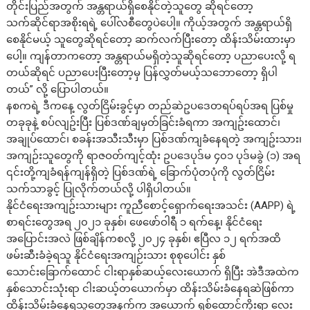
တိုင်းပြည်အတွက် အန္တရာယ်ရှိစေနိုင်တဲ့သူတွေ ဆိုရင်တော့
သက်ဆိုင်ရာအစိုးရရဲ့ ပေါ်လစီတွေပဲပေါ့။ ကိုယ့်အတွက် အန္တရာယ်ရှိ
စေနိုင်မယ့် သူတွေဆိုရင်တော့ ဆက်လက်ပြီးတော့ ထိန်းသိမ်းထားမှာ
ပေါ့။ ကျန်တာကတော့ အန္တရာယ်မရှိတဲ့သူဆိုရင်တော့ ပညာပေးလို့ ရ
တယ်ဆိုရင် ပညာပေးပြီးတော့မှ ပြန်လွှတ်မယ့်သဘောတော့ ရှိပါ
တယ်” လို့ ပြောပါတယ်။
နစကရဲ့ ဒီကနေ့ လွတ်ငြိမ်းခွင့်မှာ တည်ဆဲဥပဒေတရပ်ရပ်အရ ပြစ်မှု
တခုခုနဲ့ စပ်လျဥ်းပြီး ပြစ်ဒဏ်ချမှတ်ခြင်းခံရကာ အကျဥ်းထောင်၊
အချုပ်ထောင်၊ စခန်းအသီးသီးမှာ ပြစ်ဒဏ်ကျခံနေရတဲ့ အကျဥ်းသား၊
အကျဉ်းသူတွေကို ရာဇဝတ်ကျင့်ထုံး ဥပဒေပုဒ်မ ၄၀၁ ပုဒ်မခွဲ (၁) အရ
၎င်းတို့ကျခံရန်ကျန်ရှိတဲ့ ပြစ်ဒဏ်ရဲ့ ခြောက်ပုံတပုံကို လွတ်ငြိမ်း
သက်သာခွင့် ပြုလိုက်တယ်လို့ ပါရှိပါတယ်။
နိုင်ငံရေးအကျဥ်းသားများ ကူညီစောင့်ရှောက်ရေးအသင်း (AAPP) ရဲ့
စာရင်းတွေအရ ၂၀၂၁ ခုနှစ်၊ ဖေဖော်ဝါရီ ၁ ရက်နေ့၊ နိုင်ငံရေး
အပြောင်းအလဲ ဖြစ်ချိန်ကစလို့ ၂၀၂၄ ခုနှစ်၊ ဧပြီလ ၁၂ ရက်အထိ
ဖမ်းဆီးခံခဲ့ရသူ နိုင်ငံရေးအကျဉ်းသား စုစုပေါင်း နှစ်
သောင်းခြောက်ထောင် ငါးရာနှစ်ဆယ့်လေးယောက် ရှိပြီး အဲဒီအထဲက
နှစ်သောင်းသုံးရာ ငါးဆယ့်တယောက်မှာ ထိန်းသိမ်းခံနေရဆဲဖြစ်ကာ
ထိန်းသိမ်းခံနေရသူတွေအနက်က အယောက် ရှစ်ထောင့်ကိုးရာ လေး