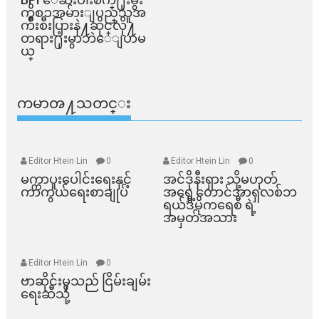
ကိစၥအမ်ားျပည္​သူအ
က်ိဳးစီးပြားနဲ႔ဆိုင္​လို႔
တရား႐ုံးမွာဘဲေျပာမ
ယ္​
ကမာၻ႔သတင္း
Editor Htein Lin
0
Editor Htein Lin
0
မက္ကာပူးပေါင်းရေးနှင့်
အင်ဒိုနီးရှား သို့မဟုတ်
ကာကွယ်ရေးစာချုပ်
အရှေ့တောင်အာရှလစ်ဘ
ရယ်ဒီမိုကရေစီ ရဲ့
အမှတ်အသား
Editor Htein Lin
0
ဗာဆိုင်းမှသည် ငြိမ်းချမ်း
ရေးဆီသို့