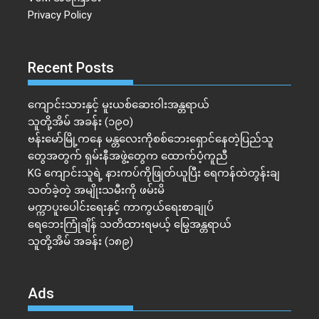
Privacy Policy
Recent Posts
ကျောင်းသားနှင့် မူးယစ်ဆေးဝါးအန္တရာယ်
သူတို့အိမ် အခန်း (၁၉၀)
ဗန်းမော်မြို့ကနေ မန္တလေးကိုစစ်ဘေးရှောင်နေတဲ့ပြည်သူ
တွေအတွက် ရှမ်းနီအဖွဲ့တွေက ထောက်ပံ့ကူညီ
KG ကျောင်းသူရဲ့ နားကပ်ကိုဖြုတ်ယူပြီး ရေကန်ထဲတွန်းချ
သတ်ခဲ့တဲ့ အမျိုးသမီးကို ဖမ်းမိ
မက္ကာပူးပေါင်းရေးနှင့် ကာကွယ်ရေးစာချုပ်
ရေဘေးကြုံချိန် သတိထားရမယ့် မြွေအန္တရာယ်
သူတို့အိမ် အခန်း (၁၈၉)
Ads