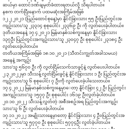
ဆယ်မှာ ထောင်ဒဏ်ချမှတ်ခံထားရတယ်လို့ သိရပါတယ်။
နစက တက်ပြီးနောက် ပထမဆုံးအကြိမ်အဖြစ်
၁၂.၂.၂၀၂၁ (ပြည်ထောင်စုနေ့)မှာ နိူင်ငံခြားသား ၅၅ ဦးပြည်တွင်းအ
ကျဥ်းသား/သူ ၂၃၃၁၄ စုစုပေါင်း ၂၃၃၆၉ ဦး ကို လွတ်ပေးခဲ့ပါတယ်။
ဒုတိယအနေနဲ့ ၁၇.၄.၂၀၂၁ မြန်မာနှစ်သစ်ကူးနေ့မှာ နိူင်ငံခြားသား
၁၃၇ဦး ပြည်တွင်းအကျဥ်းသား/သူ ၂၃၀၄၇ ဦး စုစုပေါင်း ၂၃၁၈၄ ဦး
လွတ်ပေးခဲ့ပါတယ်။
တတိယအကြိမ်အဖြစ် ၁၈.၁၀.၂၀၂၁ (သီတင်းကျွတ်အခါသမယ)
အနေနဲ့ အကျဥ်း
သား/သူ ၅၆၇၀ ဦး ကို လွတ်ငြိမ်းသက်သာခွင့်နဲ့ လွတ်ပေးပါတယ်။
၂.၃.၂၀၂၂မှာ သီးသန်ံ့လွတ်ငြိမ်းခွင့်နဲ့ နိူင်ငံခြားသား ၁ ဦး ပြည်တွင်းအ
ကျဥ်းသား/သူ ၆ စုစုပေါင်း ၇ ဦးကို လွတ်ပေးခဲ့ပါသေးတယ်။
၁၇.၄.၂၀၂၂ မြန်မာနှစ်သစ်ကူးနေ့မှာေတာ့ နိူင်ငံခြား ၄၂ ဦး ပြည်တွင်း
အကျဥ်းသား/သူ ၁၅၇၇ ဦး စုစုပေါင်း ၁၆၁၉ ဦးလွတ်ခဲ့ပါတယ်။
၂၀.၁၀.၂၀၂၂ သီးသန့်လွှတ်တဲ့ အစီအစဥ်အရ ပြည်တွင်းအကျဥ်း
သား/သူ ၆ ဦး လွှတ်ပေးခဲ့ပါတယ်။
၁၇.၁၁.၂၀၂၂ အမျိုးသားနေ့မှာတော့ နိူင်ငံခြားသား ၄ ဦး၊ပြည်တွင်းအ
ကျဥ်းသား/သူ ၅၇၇၀ ဦး စုစုပေါင်း ၅၇၇၄ဦး လွတ်ခဲ့ပါတယ်။