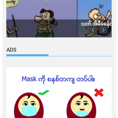
သတိ အိုမီခရွန်တဲ့
ADS