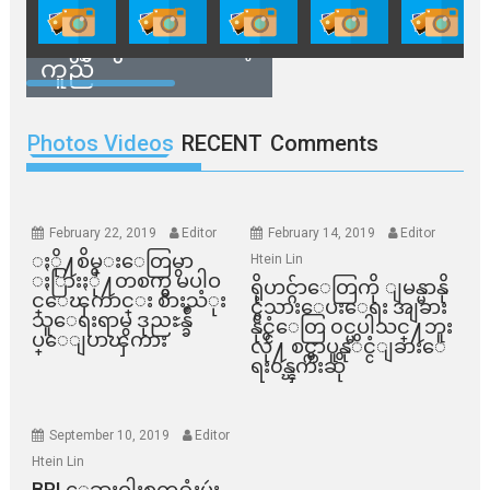
တွေအတွက် ရှမ်းနီ
အဖွဲ့တွေက ထောက်ပံ့
ကူညီ
Photos Videos
RECENT
Comments
February 22, 2019
Editor
February 14, 2019
Editor
ႏို႔စိမ္းေတြမွာ
Htein Lin
ႏြားႏို႔တစက္မွ မပါဝ
ရိုဟင္ဂ်ာေတြကို ျမန္မာနို
င္ေၾကာင္း စားသံုး
င္ငံသားေပးေရး အျခား
သူေရးရာမွ ဒုညႊန္ခ်ဳ
နိုင္ငံေတြ ၀င္မပါသင္႔ဘူး
ပ္ေျပာၾကား
လို႔ စင္ကာပူနုိင္ငံျခားေ
ရး၀န္ၾကီးဆို
September 10, 2019
Editor
Htein Lin
BPI ​ေဆးဝါးစက္​႐ုံးမွဴး