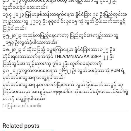
၄.၁.၂၀၂၃ လွတ်လပ်ရေးနေ့ကေတာ့ အကျဥ်းသား/သူ ၇၀၁၂ ဦး
လွှတ်ပေးခဲ့ပါသေးတယ်။
၁၇.၄.၂၀၂၃ မြန်မာနှစ်ဆန်းတရက်နေ့က နိူင်ငံခြား ၉၈ ဦးပြည်တွင်းအ
ကျဥ်းသား/သူ ၂၉၁၇ ဦး စုစုပေါင်း ၃၀၁၅ ကို လွတ်ငြိမ်းသက်သာခွင့်
ပြုခဲ့ပါတယ်။
၃.၅.၂၀၂၃ ကဆုန်လပြည့်နေ့ကေတာ့ ပြည်တွင်းအကျဥ်းသား/သူ
၂၁၅၃ ဦးလွှတ်ခဲ့ပါသေးတယ်။
၁.၈.၂၀၂၃ ဝါဆိုလပြည့် ဓမ္မစကြာနေ့မှာ နိူင်ငံခြားသား ၁၂၅ ဦး၊
တိုင်းရင်းသားလက်နက်ကိုင် TNLA/MNDAA/AA၊SSPP ၂၂ ဦး
ပြည်တွင်းအကျဥ်းသား/သူ ၇၆၀၂ဦး လွှတ်ပေးခဲ့တာကို
၄.၁.၂၀၂၄ လွတ်လပ်ရေးနေ့က ၉၆၅၂ ဦး လွတ်ပေးခဲ့တာကို VOM ရဲ့
မှတ်တမ်းတွေအရ ေတွ့ရပါတယ်။
မှတ်တမ်းတွေအရ နစကတက်ပြီးနောက် လွတ်ငြိမ်းသက်သာခွင့် ၁၃
ကြိမ်ပေးတာမှာ အကျဥ်းသားစုစုပေါင်း ကိုးသောင်းသုံးေထာင်နီးပါးရှိ
တာကို တွေ့ရှိရပါတယ်။
,
မြန်မာသတင်း
သတင်း
Related posts