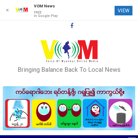
VOM News
✕
VIEW
FREE
In Google Play
Skip
to
content
Bringing Balance Back To Local News