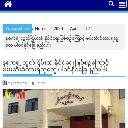
You are here
Home
2024
April
17
နစကရဲ့ လွတ်ငြိမ်းထဲ နိုင်ငံရေးဖြစ်စဥ်ကြောင့် ဖမ်းဆီးခံထားရသူ
တွေ ပါဝင်နိုင်ခြေ နည်းပါး
နစကရဲ့ လွတ်ငြိမ်းထဲ နိုင်ငံရေးဖြစ်စဥ်ကြောင့်
ဖမ်းဆီးခံထားရသူတွေ ပါဝင်နိုင်ခြေ နည်းပါး
2 years ago
Editor