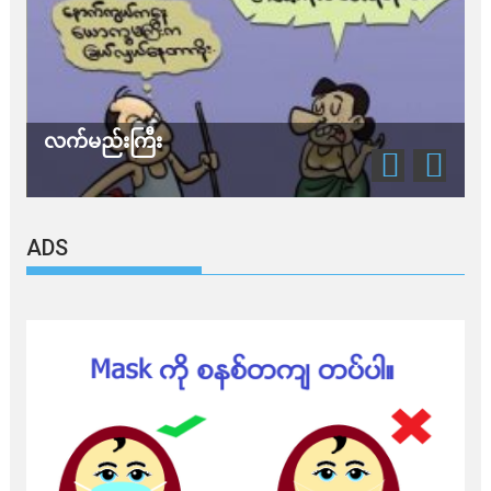
သတိ အိုမီခရွန်တဲ့
ADS