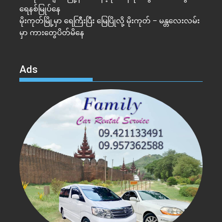
ရေနစ်မြုပ်နေ
မိုးကုတ်မြို့မှာ ရေကြီးပြီး မြေပြိုလို့ မိုးကုတ် – မန္တလေးလမ်း
မှာ ကားတွေပိတ်မိနေ
Ads