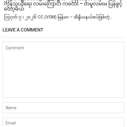
ကုန်သွယ်ရေး လမ်းကြောင်း ကလေး – တမူလမ်းမ ပြန်ဖွင့်
တော့မယ်
ဩဂုတ် ၇ ၊ ၂၀၂၆ CC (VOM) မြန်မာ – အိန္ဒိယနယ်စပ်ဖြစ်တဲ့...
LEAVE A COMMENT