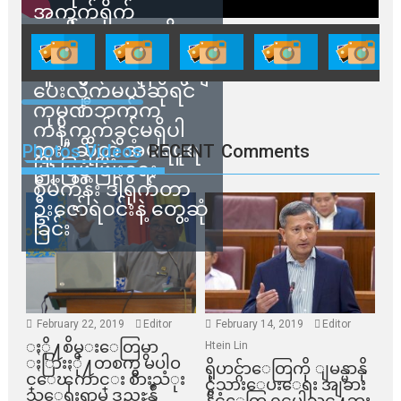
အကွက်ရိုက်
ရောင်းချမှုတွေကို
သက်ဆိုင်ရာတာဝန်ရှိ
သူတွေက ဂရန်တွေချ
ပေးလိုက်မယ်ဆိုရင်
ကုမ္ပဏီဘက်က
ကန့်ကွက်ခွင့်မရှိပါ
ဘူး” ဆိုတဲ့ အမရပူရ
Photos Videos
RECENT
Comments
မြို့ပြဖွံ့ဖြိုးရေး
စီမံကိန်း ဒါရိုက်တာ
ဦးဇော်ရဲဝင်းနဲ့ တွေ့ဆုံ
ခြင်း
February 22, 2019
Editor
February 14, 2019
Editor
ႏို႔စိမ္းေတြမွာ
Htein Lin
ႏြားႏို႔တစက္မွ မပါဝ
ရိုဟင္ဂ်ာေတြကို ျမန္မာနို
င္ေၾကာင္း စားသံုး
င္ငံသားေပးေရး အျခား
သူေရးရာမွ ဒုညႊန္ခ်ဳ
နိုင္ငံေတြ ၀င္မပါသင္႔ဘူး