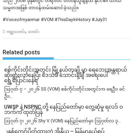
သည် ၂၀၀၈ ခုနှစ်တွင် တရားဝင် တာဝန်ယူချိန်ထိ နိုင်ငံ၏ ယာယီ
သမ္မတအဖြစ် တာဝန်ထမ်းဆောင်ခဲ့သည်။
#Voiceofmyanmar #VOM #ThisDayInHistory #July31
,
ကမ္ဘာ့သတင်း
သတင်း
Related posts
စစ်ကိုင်းတိုင်းအတွင်း မြို့နယ်တချို့မှာ ရေဘေးအန္တရာယ်
ဆိုးရွားလာနေပြီး ဒေသခံ သောင်းနဲ့ချီ အရေးပေါ်
ရွှေ့ပြောင်းနေရ
ဩဂုတ် ၇ – ၂၀၂၆ SS (VOM) စစ်ကိုင်းတိုင်းအတွင်းက ရေဦး၊ ခင်
ဦး၊...
UWSP နဲ့ NSPNC တို့ နေပြည်တော်မှာ တွေ့ဆုံမှု ရလဒ် ဝ
ဘက်က ထုတ်ပြန်
ဩဂုတ် ၇၊ ၂၀၂၆ Shy V (VOM) နေပြည်တော်မှာ ဩဂုတ်လ ၃...
၂နှစ်​ကျော်ပိတ်ထားတဲ့ အိန္ဒိယ – မြန်မာနယ်စပ်