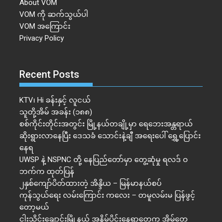
About VOM
VOM ကို ဆက်သွယ်ပါ
VOM အကြောင်း
Privacy Policy
Recent Posts
KTV၊ Hi ခန်းနှင့် လူငယ်
သူတို့အိမ် အခန်း (၁၈၈)
စစ်ကိုင်းတိုင်းအတွင်း မြို့နယ်တချို့မှာ ရေဘေးအန္တရာယ်
ဆိုးရွားလာနေပြီး ဒေသခံ သောင်းနဲ့ချီ အရေးပေါ် ရွှေ့ပြောင်း
နေရ
UWSP နဲ့ NSPNC တို့ နေပြည်တော်မှာ တွေ့ဆုံမှု ရလဒ် ဝ
ဘက်က ထုတ်ပြန်
၂နှစ်​ကျော်ပိတ်ထားတဲ့ အိန္ဒိယ – မြန်မာနယ်စပ်
ကုန်သွယ်ရေး လမ်းကြောင်း ကလေး – တမူလမ်းမ ပြန်ဖွင့်
တော့မယ်
ငါးသိုင်းချောင်းမြို့နယ် အနိမ့်ပိုင်းနေရာတွေက အိမ်​တွေ