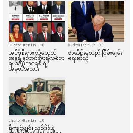
Editor Htein Lin
0
Editor Htein Lin
0
အင်ဒိုနီးရှား သို့မဟုတ်
ဗာဆိုင်းမှသည် ငြိမ်းချမ်း
အရှေ့တောင်အာရှလစ်ဘ
ရေးဆီသို့
ရယ်ဒီမိုကရေစီ ရဲ့
အမှတ်အသား
Editor Htein Lin
0
ရှီကျင့်ဖျင်၊ သုစိဒိဒ်နဲ့