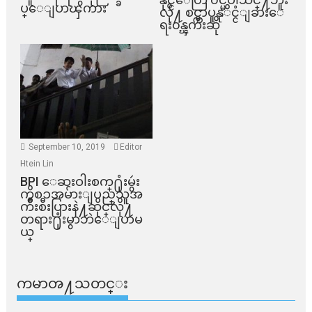
ပ္ေျပာၾကား
လို႔ စင္ကာပူနုိင္ငံျခားေ
ရး၀န္ၾကီးဆို
September 10, 2019
Editor
Htein Lin
BPI ​ေဆးဝါးစက္​႐ုံးမွဴး
ကိစၥအမ်ားျပည္​သူအ
က်ိဳးစီးပြားနဲ႔ဆိုင္​လို႔
တရား႐ုံးမွာဘဲေျပာမ
ယ္​
ကမာၻ႔သတင္း