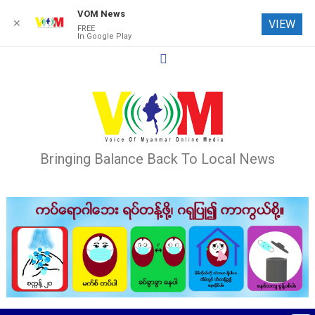
VOM News
✕
VIEW
FREE
In Google Play
Skip
to
content
Bringing Balance Back To Local News