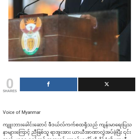
0
SHARES
Voice of Myanmar
ကျူးဘားခေါင်းဆောင် ဖီဒယ်လ်ကက်စထရိုသည် ကျန်းမာရေးပြသ
နာများကြောင့် ညီဖြစ်သူ ရာအူးအား ယာယီအာဏာလွှဲအပ်ခဲ့ပြီး ၎င်း