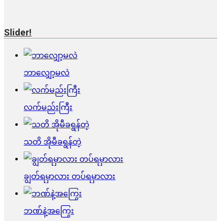
Slider!
ဘာလျှော့မလဲ
လက်မည်းကြီး
သတိ အိုမီခရွန်တဲ့
ချွတ်ရမှာလား တပ်ရမှာလား
ဘဏ်နဲ့အကြွေး