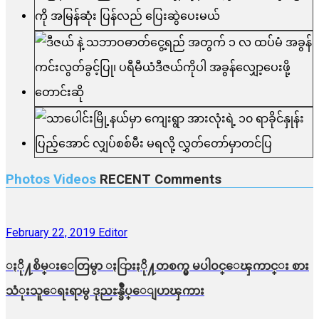
Photos Videos
RECENT
Comments
February 22, 2019
Editor
ႏို႔စိမ္းေတြမွာ ႏြားႏို႔တစက္မွ မပါဝင္ေၾကာင္း စား
သံုးသူေရးရာမွ ဒုညႊန္ခ်ဳပ္ေျပာၾကား