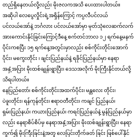
တည်ရှိနေတယ်လို့လည်း မိုးဇလကအသိ ပေးထားပါတယ်။
အဆိုပါ လေပွေလှိုင်းရဲ့အရှိန်ကြောင့် ကပ္ပလီပင်လယ်
ပင်လယ်အော်နဲ့ ဘင်္ဂလား ပင်လယ်အော်မှာ မုတ်သုံလေဆက်လက်
အားကောင်းနိုင်ခြင်းကြောင့်ဒီနေ့ စက်တင်ဘာလ ၁၂ ရက်နေ့မနက်
ပိုင်းကစပြီး ၁၅ ရက်နေ့အတွင်းမှာလည်း စစ်ကိုင်းတိုင်းအောက်
ပိုင်း၊ မကွေးတိုင်း ၊ ချင်းပြည်နယ်နဲ့ ရခိုင်ပြည်နယ်မှာ နေရာ
အနှံ့အပြား မိုးထစ်ချုန်းရွာပြီး၊ ဒေသအလိုက် မိုးကြီးနိုင်တယ်လို့
သိရပါတယ်။
နေပြည်တော်၊ စစ်ကိုင်းတိုင်းအထက်ပိုင်း၊ မန္တလေး တိုင်း၊
ပဲခူးတိုင်း၊ ရန်ကုန်တိုင်း၊ ဧရာဝတီတိုင်း၊ ကချင် ပြည်နယ်၊
ရှမ်းပြည်နယ်၊ ကယားပြည်နယ်၊ ကရင်ပြည်နယ်နဲ့ မွန်ပြည်နယ်မှာ
လည်း နေရာစိပ်စိပ်မှ နေရာအနှံ့အပြား မိုးထစ်ချုန်းရွာပြီး၊ နေရာ
ကွက်၍ မိုးကြီးခြင်းနဲ့အတူ လေပြင်းတိုက်ခတ် ခြင်း ဖြစ်ပေါ်နိုင်