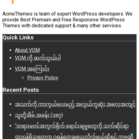
AcmeThemes is team of expert WordPress developers. We
provide Best Premium and Free Responsive WordPress
Themes with dedicated support & many other services.
Quick Links
About VOM
VOM ကို ဆက်သွယ်ပါ
VOM အကြောင်း
Privacy Policy
Recent Posts
အသက်ကို ကာကွယ်ပေးမည့် အလွယ်ကူဆုံး အလေ့အကျင့်
သူတို့အိမ် အခန်း (၁၈၇)
“တရားမဝင်အကွက်ရိုက် ရောင်းချမှုတွေကို သက်ဆိုင်ရာ
တာဝန်ရှိသူတွေက ဂရန်တွေချပေးလိုက်မယ်ဆိုရင် ကုမ္ပဏီ