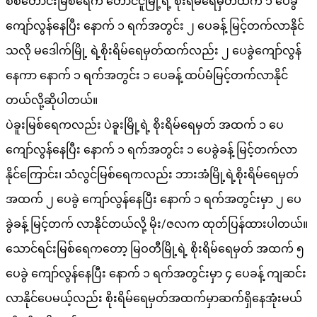
စစ်တောင်းမြစ်ရေက တောင်ငူမြို့ရဲ့ စိုးရိမ်ရေမှတ်ထက် ၁ ပေခွဲ
ကျော်လွန်နေပြီး နောက် ၁ ရက်အတွင်း ၂ ပေခန့် မြင့်တက်လာနိုင်
သလို မဒေါက်မြို့ ရဲ့စိုးရိမ်ရေမှတ်ထက်လည်း ၂ ပေခွဲကျော်လွန်
နေကာ နောက် ၁ ရက်အတွင်း ၁ ပေခန့် ထပ်မံမြင့်တက်လာနိုင်
တယ်လို့ဆိုပါတယ်။
ပဲခူးမြစ်ရေကလည်း ပဲခူးမြို့ရဲ့ စိုးရိမ်ရေမှတ် အထက် ၁ ပေ
ကျော်လွန်နေပြီး နောက် ၁ ရက်အတွင်း ၁ ပေခွဲခန့် မြင့်တက်လာ
နိုင်ကြောင်း၊ သံလွင်မြစ်ရေကလည်း ဘားအံမြို့ရဲ့စိုးရိမ်ရေမှတ်
အထက် ၂ ပေခွဲ ကျော်လွန်နေပြီး နောက် ၁ ရက်အတွင်းမှာ ၂ ပေ
ခွဲခန့် မြင့်တက် လာနိုင်တယ်လို့ မိုး/ဇလက ထုတ်ပြန်ထားပါတယ်။
သောင်ရင်းမြစ်ရေကတော့ မြဝတီမြို့ရဲ့ စိုးရိမ်ရေမှတ် အထက် ၅
ပေခွဲ ကျော်လွန်နေပြီး နောက် ၁ ရက်အတွင်းမှာ ၄ ပေခန့် ကျဆင်း
လာနိုင်ပေမယ့်လည်း စိုးရိမ်ရေမှတ်အထက်မှာဆက်ရှိနေအုံးမယ်