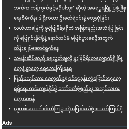
ဘက်က ကန့်ကွက်ခွင့်မရှိပါဘူး” ဆိုတဲ့ အမရပူရမြို့ပြဖွံ့ဖြိုး
ရေးစီမံကိန်း ဒါရိုက်တာ ဦးဇော်ရဲဝင်းနဲ့ တွေ့ဆုံခြင်း
လယ်ယာမြေကို ခွင့်ပြုမိန့်မရှိဘဲ အခြားနည်းအသုံးပြုခြင်း
ကို ဖြေရှင်းနိုင်ဖို့နဲ့ နောင်ထပ်မံ မဖြစ်ပွားစေဖို့အတွက်
ထိန်းချုပ်ဆောင်ရွက်နေ
သဖန်းဆိပ်ဆည် ရေလွှတ်ချလို့ မူးမြစ်ရိုးတလျှောက်ရှိ မြို့
တွေနဲ့ ရွာတွေ ရေဘေးကြုံနေရ
ပြည်ပလုပ်သား စေလွှတ်မှုနဲ့ ဝင်ငွေခွန်၊ လွှဲပြောင်းငွေတွေ
ရရှိရေး တင်းကျပ်နိုင်ဖို့ ကော်မတီဖွဲ့စည်းမှု အလုပ်သမား
တွေ ဝေဖန်
လူတစ်ယောက်၏ ကံကြမ္မာကို ပြောင်းလဲဖို့ စာဖတ်ကြပါစို့
Ads