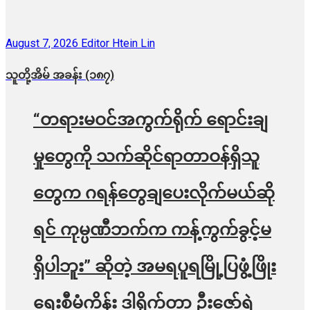
August 7, 2026
Editor Htein Lin
သူတို့အိမ် အခန်း (၁၈၇)
“တရားမဝင်အကွက်ရိုက် ရောင်းချ
မှုတွေကို သက်ဆိုင်ရာတာဝန်ရှိသူ
တွေက ဂရန်တွေချပေးလိုက်မယ်ဆို
ရင် ကုမ္ပဏီဘက်က ကန့်ကွက်ခွင့်မ
ရှိပါဘူး” ဆိုတဲ့ အမရပူရမြို့ပြဖွံ့ဖြိုး
ရေးစီမံကိန်း ဒါရိုက်တာ ဦးဇော်ရဲ