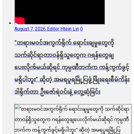
August 7, 2026
Editor Htein Lin
0
“တရားမဝင်အကွက်ရိုက် ရောင်းချမှုတွေကို
သက်ဆိုင်ရာတာဝန်ရှိသူတွေက ဂရန်တွေချ
ပေးလိုက်မယ်ဆိုရင် ကုမ္ပဏီဘက်က ကန့်ကွက်ခွင့်
မရှိပါဘူး” ဆိုတဲ့ အမရပူရမြို့ပြဖွံ့ဖြိုးရေးစီမံကိန်း
ဒါရိုက်တာ ဦးဇော်ရဲဝင်းနဲ့ တွေ့ဆုံခြင်း