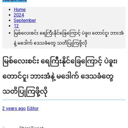
Home
2024
September
12
မြစ်လေးစင်း ရေကြီးနိုင်ခြေကြောင့် ပဲခူး၊ တောင်ငူ၊ ဘားအံ
နဲ့ မဒေါက် ဒေသခံတွေ သတိပြုကြဖို့လို
မြစ်လေးစင်း ရေကြီးနိုင်ခြေကြောင့် ပဲခူး၊
တောင်ငူ၊ ဘားအံနဲ့ မဒေါက် ဒေသခံတွေ
သတိပြုကြဖို့လို
2 years ago
Editor