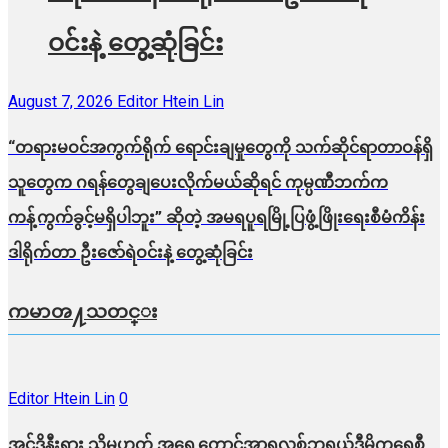
ဝင်းနဲ့ တွေ့ဆုံခြင်း
August 7, 2026
Editor Htein Lin
“တရားမဝင်အကွက်ရိုက် ရောင်းချမှုတွေကို သက်ဆိုင်ရာတာဝန်ရှိ
သူတွေက ဂရန်တွေချပေးလိုက်မယ်ဆိုရင် ကုမ္ပဏီဘက်က
ကန့်ကွက်ခွင့်မရှိပါဘူး” ဆိုတဲ့ အမရပူရမြို့ပြဖွံ့ဖြိုးရေးစီမံကိန်း
ဒါရိုက်တာ ဦးဇော်ရဲဝင်းနဲ့ တွေ့ဆုံခြင်း
ကမာၻ႔သတင္း
Editor Htein Lin
0
အင်ဒိုနီးရှား သို့မဟုတ် အရှေ့တောင်အာရှလစ်ဘရယ်ဒီမိုကရေစီ