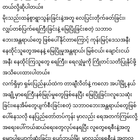
တယ်လို့ဆိုပါတယ်။
မိုးသည်းထန်စွာရွာသွန်းခြင်းနဲ့အတူ လေပြင်းတိုက်ခတ်ခြင်း၊
လျှပ်တစ်ပြက်ရေကြီးခြင်းနဲ့ မြေပြိုခြင်းစတဲ့ သဘာဝ
ဘေးအန္တရာယ်တွေ ဖြစ်ပေါ်နိုင်တာကြောင့် ကုန်းမြင့်ဒေသအနီး
နေထိုင်သူတွေအနေနဲ့ မြေပြိုမှုအန္တရာယ်၊ မြစ်ငယ်၊ ချောင်းငယ်
အနီး နေထိုင်ကြသူတွေ ရေကြီး၊ ရေလျှံမှုကို ကြိုတင်သတိပြုနိုင်ဖို့
အသိပေးထားပါတယ်။
လက်ရှိမှာ ရှမ်းပြည်နယ်ထဲက တာချီလိတ်နဲ့ ကလော အပါမြို့နယ်
အချို့မှာရေကြီးနစ်မြုပ်မှုတွေဖြစ်နေပြီး မြေပြိုခြင်း၊လူသေဆုံး
ခြင်း၊နေအိမ်တွေပျက်စီးခြင်းစတဲ့ သဘာဝဘေးအန္တရာယ်တွေဖြစ်
ပေါ်နေသလို နေပြည်တော်တပ်ကုန်း မှာလည်း ရေအတက်ကြမ်းလို့
အရေးပေါ်ကယ်ဆယ်ရေးတွေလုပ်နေရပြီး လူတွေရေစီးနဲ့အတူ
မျောပါပျောက်ဆုံးခြင်း၊ ပျော်ဘွယ်မြို့ မှာလည်းရေစီးနဲ့ အတူလူ