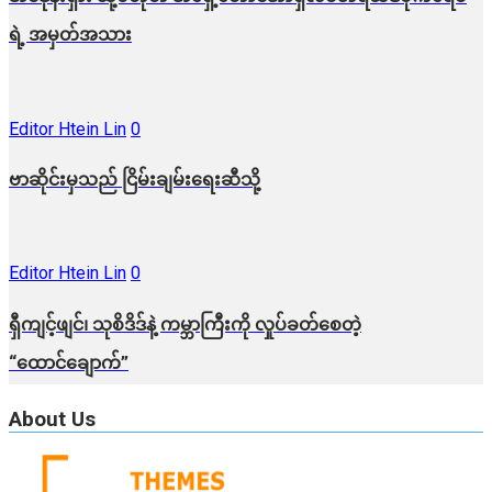
ရဲ့ အမှတ်အသား
Editor Htein Lin
0
ဗာဆိုင်းမှသည် ငြိမ်းချမ်းရေးဆီသို့
Editor Htein Lin
0
ရှီကျင့်ဖျင်၊ သုစိဒိဒ်နဲ့ ကမ္ဘာကြီးကို လှုပ်ခတ်စေတဲ့
“ထောင်ချောက်”
About Us