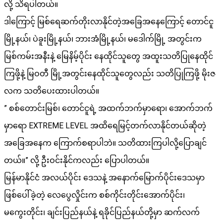
လို့ သိရပါတယ်။
ဒါကြောင့် မြစ်ရေဆက်တိုးလာနိုင်တဲ့အခြေအနေကြောင့် တောင်ငူ
မြို့နယ်၊ ပဲခူးမြို့နယ်၊ ဘားအံမြို့နယ်၊ မဒေါက်မြို့ အတွင်းက
မြစ်ကမ်းအနီးနဲ့ မြေနိမ့်ပိုင်း နေထိုင်သူတွေ အထူးသတိပြုနေထိုင်
ကြဖို့နဲ့ မြဝတီ မြို့အတွင်းနေထိုင်သူတွေလည်း သတိပြုကြဖို့ မိုးဇ
လက သတိပေးထားပါတယ်။
” စစ်တောင်းမြစ်၊ တောင်ငူရဲ့ အထက်ဘက်မှာရော၊ အောက်ဘက်
မှာရော EXTREME LEVEL အထိရေမြင့်တက်လာနိုင်တယ်ဆိုတဲ့
အခြေအနေက ကြောက်စရာပါဘဲ။ သတိထားကြပါလို့ပြောချင်
တယ်။” လို့ ဦးဝင်းနိုင်ကလည်း ပြောပါတယ်။
မြန်မာနိုင်ငံ အလယ်ပိုင်း ဒေသနဲ့ အနောက်မြောက်ပိုင်းဒေသမှာ
ဖြစ်ပေါ်ခဲ့တဲ့ လေပွေလှိုင်းက စစ်ကိုင်းတိုင်းအောက်ပိုင်း၊
မကွေးတိုင်း၊ ချင်းပြည်နယ်နဲ့ ရခိုင်ပြည်နယ်တို့မှာ ဆက်လက်