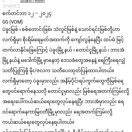
0
Share
Tweet
SHARES
စက်တင်ဘာ ၁၂ – ၂၀၂၄
GG (VOM)
ပဲခူးမြစ် ၊ စစ်တောင်းမြစ်၊ သံလွင်မြစ်နဲ့ သောင်ရင်းမြစ်တို့ဟာ
လက်ရှိမှာ စိုးရိမ်ရေမှတ်အထက်ကို ကျော်လွန်နေပြီး ထပ်မံ မြင့်
တက်လာနိုင်ခြေကြောင့် ပဲခူးမြို့နယ် ၊ တောင်ငူမြို့နယ် ၊ ဘားအံ
မြို့နယ်နဲ့ မဒေါက်မြို့မှာနေတဲ့ ဒေသခံတွေအနေနဲ့ ရေကြီးရေလျှံ
သတိပြုကြဖို့ မိုး/ဇလက သတိပေးထုတ်ပြန်ထားပါတယ်။
လက်ရှိမှာတော့ ပဲခူးမှာလည်း အနိမ့်ပိုင်းရပ်ကွက်တွေကိုမြစ်ရေ
တွေဝင်ရောက်နေသလို တောင်ငူမှာလည်း မြစ်ရေအတက်ကြမ်းလို့
အရေးပေါ်ကယ်ဆယ်ရေးတွေလုပ်နေရပြီး ဘားအံမှာလည်း ရေ
ဝင်ရောက်နေကာမြဝတီမြို့မှာလည်း ရေအတက်ကြမ်းလို့
ကယ်ဆယ်ရေးတွေလုပ်နေရပါတယ်။