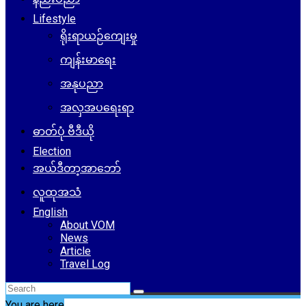
Lifestyle
ရိုးရာယဉ်ကျေးမှု
ကျန်းမာရေး
အနုပညာ
အလှအပရေးရာ
ဓာတ်ပုံ ဗီဒီယို
Election
အယ်ဒီတာ့အာဘော်
လူထုအသံ
English
About VOM
News
Article
Travel Log
You are here