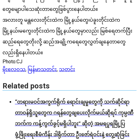
တွေမျောပါသေဆုံးတာတွေဖြစ်ပွားနေပါတယ်။
အလားတူ မန္တလေးတိုင်းထဲက မြို့နယ်တွေ၊ပဲခူးတိုင်းထဲက
မြို့နယ်၊မကွေးတိုင်းထဲက မြို့နယ်တွေမှာလည်း မြစ်ရေတက်ပြီး
ဆည်ရေတွေတိုးလို့ ဆည်အချို့ကရေတွေလွှတ်ချနေတာတွေ
လည်းရှိနေပါတယ်။
Photo:CJ
မိုးလေဝသ
,
မြန်မာသတင်း
,
သတင်း
Related posts
“တရားမဝင်အကွက်ရိုက် ရောင်းချမှုတွေကို သက်ဆိုင်ရာ
တာဝန်ရှိသူတွေက ဂရန်တွေချပေးလိုက်မယ်ဆိုရင် ကုမ္ပဏီ
ဘက်က ကန့်ကွက်ခွင့်မရှိပါဘူး” ဆိုတဲ့ အမရပူရမြို့ပြ
ဖွံ့ဖြိုးရေးစီမံကိန်း ဒါရိုက်တာ ဦးဇော်ရဲဝင်းနဲ့ တွေ့ဆုံခြင်း