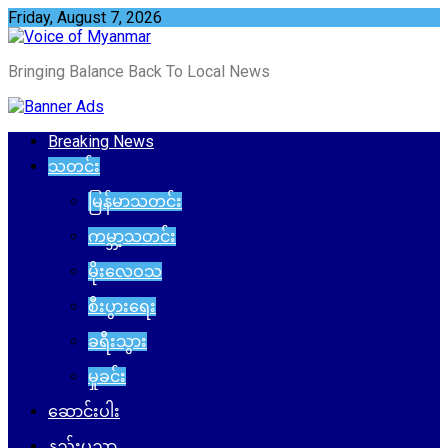
Skip
Friday, August 7, 2026
to
content
Bringing Balance Back To Local News
Breaking News
သတင်း
မြန်မာသတင်း
ကမ္ဘာ့သတင်း
မိုးလေဝသ
စီးပွားရေး
ခရီးသွား
မှုခင်း
ဆောင်းပါး
နည်းပညာ