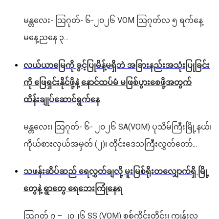
မန္တလေး- သြဂုတ်- ၆-၂၀၂၆ VOM သြဂုတ်လ ၅ ရက်နေ့
မနေ့ညနေ ၃...
လယ်ယာမြေကို ခွင့်ပြုမိန့်မရှိဘဲ အခြားနည်းအသုံးပြုခြင်း
ကို ဖြေရှင်းနိုင်ဖို့နဲ့ နောင်ထပ်မံ မဖြစ်ပွားစေဖို့အတွက်
ထိန်းချုပ်ဆောင်ရွက်နေ
မန္တလေး၊ သြဂုတ်- ၆- ၂၀၂၆ SA(VOM) ပုသိမ်ကြီးမြို့နယ်၊
ကိုယ်စားလှယ်အမှတ် (၂)၊ တိုင်းဒေသကြီးလွှတ်တော်...
သဖန်းဆိပ်ဆည် ရေလွှတ်ချလို့ မူးမြစ်ရိုးတလျှောက်ရှိ မြို့
တွေနဲ့ ရွာတွေ ရေဘေးကြုံနေရ
ဩဂုတ် ၇ – ၂၀၂၆ SS (VOM) စစ်ကိုင်းတိုင်း၊ ကျွန်းလှ