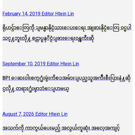
February 14, 2019
Editor Htein Lin
ရိုဟင္ဂ်ာေတြကို ျမန္မာနိုင္ငံသားေပးေရး အျခားနိုင္ငံေတြ ၀င္မပါ
သင္႔ဘူးလို႔ စင္ကာပူနုိင္ငံျခားေရး၀န္ၾကီးဆို
September 10, 2019
Editor Htein Lin
BPI ​ေဆးဝါးစက္​႐ုံးမွဴးကိစၥအမ်ားျပည္​သူအက်ိဳးစီးပြားနဲ႔ဆို
င္​လို႔ တရား႐ုံးမွာဘဲေျပာမယ္​
August 7, 2026
Editor Htein Lin
အသက်ကို ကာကွယ်ပေးမည့် အလွယ်ကူဆုံး အလေ့အကျင့်