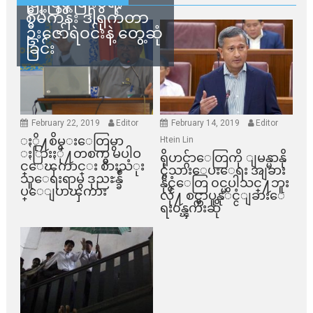
မြို့ပြဖွံ့ဖြိုးရေး
စီမံကိန်း ဒါရိုက်တာ
ဦးဇော်ရဲဝင်းနဲ့ တွေ့ဆုံ
ခြင်း
February 22, 2019
Editor
February 14, 2019
Editor
ႏို႔စိမ္းေတြမွာ
Htein Lin
ႏြားႏို႔တစက္မွ မပါဝ
ရိုဟင္ဂ်ာေတြကို ျမန္မာနို
င္ေၾကာင္း စားသံုး
င္ငံသားေပးေရး အျခား
သူေရးရာမွ ဒုညႊန္ခ်ဳ
နိုင္ငံေတြ ၀င္မပါသင္႔ဘူး
ပ္ေျပာၾကား
လို႔ စင္ကာပူနုိင္ငံျခားေ
ရး၀န္ၾကီးဆို