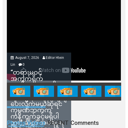
August 7, 2026
Editor Htein
Lin
0
“တရားမဝင်
အကွက်ရိုက်
ရောင်းချမှုတွေကို
သက်ဆိုင်ရာတာဝန်ရှိ
သူတွေက ဂရန်တွေချ
ပေးလိုက်မယ်ဆိုရင်
ကုမ္ပဏီဘက်က
ကန့်ကွက်ခွင့်မရှိပါ
ဘူး” ဆိုတဲ့ အမရပူရ
Photos Videos
RECENT
Comments