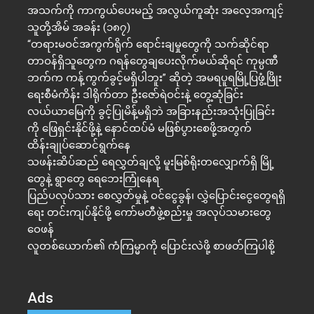
အသက်ကို ကာကွယ်ပေးမည့် အလွယ်ကူဆုံး အလေ့အကျင့်
သူတို့အိမ် အခန်း (၁၈၇)
“တရားမဝင်အကွက်ရိုက် ရောင်းချမှုတွေကို သက်ဆိုင်ရာ
တာဝန်ရှိသူတွေက ဂရန်တွေချပေးလိုက်မယ်ဆိုရင် ကုမ္ပဏီ
ဘက်က ကန့်ကွက်ခွင့်မရှိပါဘူး” ဆိုတဲ့ အမရပူရမြို့ပြဖွံ့ဖြိုး
ရေးစီမံကိန်း ဒါရိုက်တာ ဦးဇော်ရဲဝင်းနဲ့ တွေ့ဆုံခြင်း
လယ်ယာမြေကို ခွင့်ပြုမိန့်မရှိဘဲ အခြားနည်းအသုံးပြုခြင်း
ကို ဖြေရှင်းနိုင်ဖို့နဲ့ နောင်ထပ်မံ မဖြစ်ပွားစေဖို့အတွက်
ထိန်းချုပ်ဆောင်ရွက်နေ
သဖန်းဆိပ်ဆည် ရေလွှတ်ချလို့ မူးမြစ်ရိုးတလျှောက်ရှိ မြို့
တွေနဲ့ ရွာတွေ ရေဘေးကြုံနေရ
ပြည်ပလုပ်သား စေလွှတ်မှုနဲ့ ဝင်ငွေခွန်၊ လွှဲပြောင်းငွေတွေရရှိ
ရေး တင်းကျပ်နိုင်ဖို့ ကော်မတီဖွဲ့စည်းမှု အလုပ်သမားတွေ
ဝေဖန်
လူတစ်ယောက်၏ ကံကြမ္မာကို ပြောင်းလဲဖို့ စာဖတ်ကြပါစို့
Ads