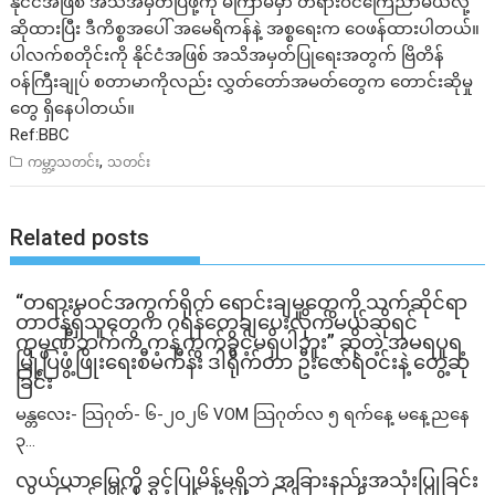
နိုင်ငံအဖြစ် အသိအမှတ်ပြဖို့ကို မကြာမီမှာ တရားဝင်ကြေညာမယ်လို့
ဆိုထားပြီး ဒီကိစ္စအပေါ် အမေရိကန်နဲ့ အစ္စရေးက ဝေဖန်ထားပါတယ်။
ပါလက်စတိုင်းကို နိုင်ငံအဖြစ် အသိအမှတ်ပြုရေးအတွက် ဗြိတိန်
ဝန်ကြီးချုပ် စတာမာကိုလည်း လွှတ်တော်အမတ်တွေက တောင်းဆိုမှု
တွေ ရှိနေပါတယ်။
Ref:BBC
,
ကမ္ဘာ့သတင်း
သတင်း
Related posts
“တရားမဝင်အကွက်ရိုက် ရောင်းချမှုတွေကို သက်ဆိုင်ရာ
တာဝန်ရှိသူတွေက ဂရန်တွေချပေးလိုက်မယ်ဆိုရင်
ကုမ္ပဏီဘက်က ကန့်ကွက်ခွင့်မရှိပါဘူး” ဆိုတဲ့ အမရပူရ
မြို့ပြဖွံ့ဖြိုးရေးစီမံကိန်း ဒါရိုက်တာ ဦးဇော်ရဲဝင်းနဲ့ တွေ့ဆုံ
ခြင်း
မန္တလေး- သြဂုတ်- ၆-၂၀၂၆ VOM သြဂုတ်လ ၅ ရက်နေ့ မနေ့ညနေ
၃...
လယ်ယာမြေကို ခွင့်ပြုမိန့်မရှိဘဲ အခြားနည်းအသုံးပြုခြင်း