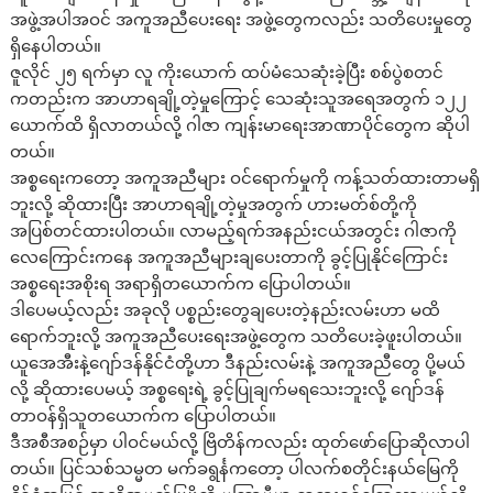
အဖွဲ့အပါအဝင် အကူအညီပေးရေး အဖွဲ့တွေကလည်း သတိပေးမှုတွေ
ရှိနေပါတယ်။
ဇူလိုင် ၂၅ ရက်မှာ လူ ကိုးယောက် ထပ်မံသေဆုံးခဲ့ပြီး စစ်ပွဲစတင်
ကတည်းက အာဟာရချို့တဲ့မှုကြောင့် သေဆုံးသူအရေအတွက် ၁၂၂
ယောက်ထိ ရှိလာတယ်လို့ ဂါဇာ ကျန်းမာရေးအာဏာပိုင်တွေက ဆိုပါ
တယ်။
အစ္စရေးကတော့ အကူအညီများ ဝင်ရောက်မှုကို ကန့်သတ်ထားတာမရှိ
ဘူးလို့ ဆိုထားပြီး အာဟာရချို့တဲ့မှုအတွက် ဟားမတ်စ်တို့ကို
အပြစ်တင်ထားပါတယ်။ လာမည့်ရက်အနည်းငယ်အတွင်း ဂါဇာကို
လေကြောင်းကနေ အကူအညီများချပေးတာကို ခွင့်ပြုနိုင်ကြောင်း
အစ္စရေးအစိုးရ အရာရှိတယောက်က ပြောပါတယ်။
ဒါပေမယ့်လည်း အခုလို ပစ္စည်းတွေချပေးတဲ့နည်းလမ်းဟာ မထိ
ရောက်ဘူးလို့ အကူအညီပေးရေးအဖွဲ့တွေက သတိပေးခဲ့ဖူးပါတယ်။
ယူအေအီးနဲ့ဂျော်ဒန်နိုင်ငံတို့ဟာ ဒီနည်းလမ်းနဲ့ အကူအညီတွေ ပို့မယ်
လို့ ဆိုထားပေမယ့် အစ္စရေးရဲ့ ခွင့်ပြုချက်မရသေးဘူးလို့ ဂျော်ဒန်
တာဝန်ရှိသူတယောက်က ပြောပါတယ်။
ဒီအစီအစဉ်မှာ ပါဝင်မယ်လို့ ဗြိတိန်ကလည်း ထုတ်ဖော်ပြောဆိုလာပါ
တယ်။ ပြင်သစ်သမ္မတ မက်ခရွင်္နကတော့ ပါလက်စတိုင်းနယ်မြေကို