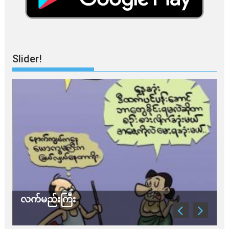
Slider!
လက်မည်းကြီး
သ