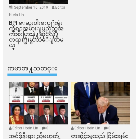
September 10, 2019
Editor
Htein Lin
BPI ​ေဆးဝါးစက္​႐ုံးမွဴး
ကိစၥအမ်ားျပည္​သူအ
က်ိဳးစီးပြားနဲ႔ဆိုင္​လို႔
တရား႐ုံးမွာဘဲေျပာမ
ယ္​
ကမာၻ႔သတင္း
Editor Htein Lin
0
Editor Htein Lin
0
အင်ဒိုနီးရှား သို့မဟုတ်
ဗာဆိုင်းမှသည် ငြိမ်းချမ်း