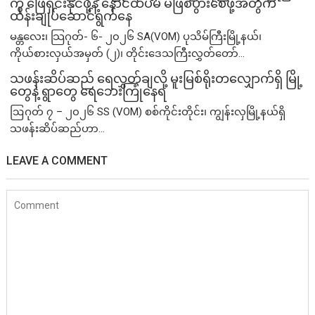
ကို ဖြေရှင်းနိုင်ဖို့နဲ့ နောင်ထပ်မံ မဖြစ်ပွားစေဖို့အတွက်
ထိန်းချုပ်ဆောင်ရွက်နေ
မန္တလေး၊ သြဂုတ်- ၆- ၂၀၂၆ SA(VOM) ပုသိမ်ကြီးမြို့နယ်၊
ကိုယ်စားလှယ်အမှတ် (၂)၊ တိုင်းဒေသကြီးလွှတ်တော်...
သဖန်းဆိပ်ဆည် ရေလွှတ်ချလို့ မူးမြစ်ရိုးတလျှောက်ရှိ မြို့
တွေနဲ့ ရွာတွေ ရေဘေးကြုံနေရ
ဩဂုတ် ၇ – ၂၀၂၆ SS (VOM) စစ်ကိုင်းတိုင်း၊ ကျွန်းလှမြို့နယ်ရှိ
သဖန်းဆိပ်ဆည်ဟာ...
LEAVE A COMMENT