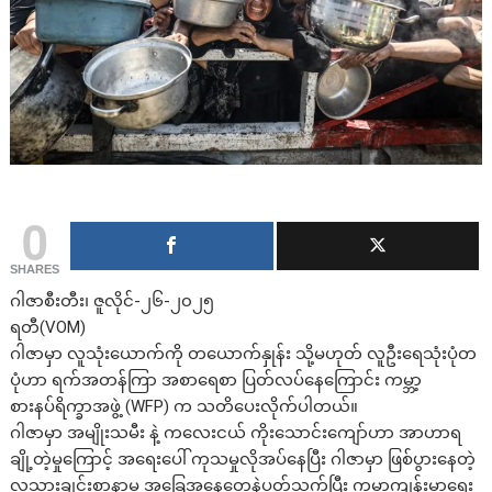
0
SHARES
ဂါဇာစီးတီး၊ ဇူလိုင်-၂၆-၂၀၂၅
ရတီ(VOM)
ဂါဇာမှာ လူသုံးယောက်ကို တယောက်နှုန်း သို့မဟုတ် လူဦးရေသုံးပုံတ
ပုံဟာ ရက်အတန်ကြာ အစာရေစာ ပြတ်လပ်နေကြောင်း ကမ္ဘာ့
စားနပ်ရိက္ခာအဖွဲ့ (WFP) က သတိပေးလိုက်ပါတယ်။
ဂါဇာမှာ အမျိုးသမီး နဲ့ ကလေးငယ် ကိုးသောင်းကျော်ဟာ အာဟာရ
ချို့တဲ့မှုကြောင့် အရေးပေါ် ကုသမှုလိုအပ်နေပြီး ဂါဇာမှာ ဖြစ်ပွားနေတဲ့
လူသားချင်းစာနာမှု အခြေအနေတွေနဲ့ပတ်သက်ပြီး ကမ္ဘာ့ကျန်းမာရေး