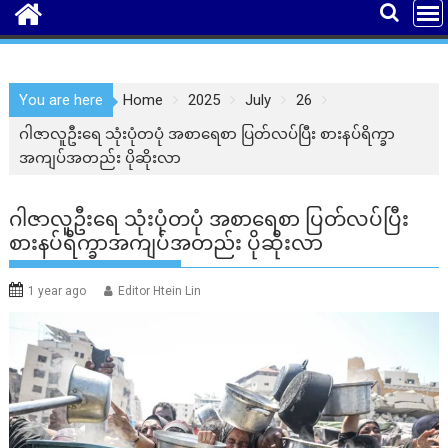
You are here
Home
2025
July
26
ဂါဇာလူဦးရေ သုံးပုံတပုံ အစာရေစာ ပြတ်လပ်ပြီး စားနပ်ရိက္ခာ
အကျပ်အတည်း ပိုဆိုးလာ
ဂါဇာလူဦးရေ သုံးပုံတပုံ အစာရေစာ ပြတ်လပ်ပြီး
စားနပ်ရိက္ခာအကျပ်အတည်း ပိုဆိုးလာ
1 year ago
Editor Htein Lin