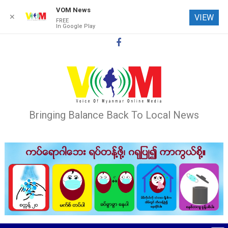
VOM News
✕
VIEW
FREE
In Google Play
Skip
to
content
Bringing Balance Back To Local News