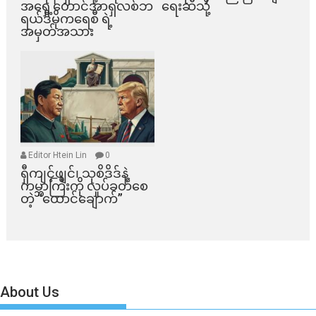
အရှေ့တောင်အာရှလစ်ဘ
ရေးဆီသို့
ရယ်ဒီမိုကရေစီ ရဲ့
အမှတ်အသား
Editor Htein Lin
0
ရှီကျင့်ဖျင်၊ သုစိဒိဒ်နဲ့
ကမ္ဘာကြီးကို လှုပ်ခတ်စေ
တဲ့ “ထောင်ချောက်”
About Us