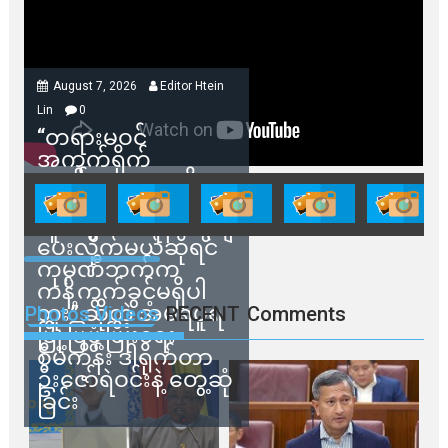
August 7, 2026
Editor Htein
Lin
0
“တရားမဝင်
အကွက်ရိုက်
ရောင်းချမှုတွေကို
သက်ဆိုင်ရာတာဝန်ရှိ
သူတွေက ဂရန်တွေချ
ပေးလိုက်မယ်ဆိုရင်
ကုမ္ပဏီဘက်က
ကန့်ကွက်ခွင့်မရှိပါ
ဘူး” ဆိုတဲ့ အမရပူရ
Photos Videos
RECENT
Comments
မြို့ပြဖွံ့ဖြိုးရေး
စီမံကိန်း ဒါရိုက်တာ
ဦးဇော်ရဲဝင်းနဲ့ တွေ့ဆုံ
ခြင်း