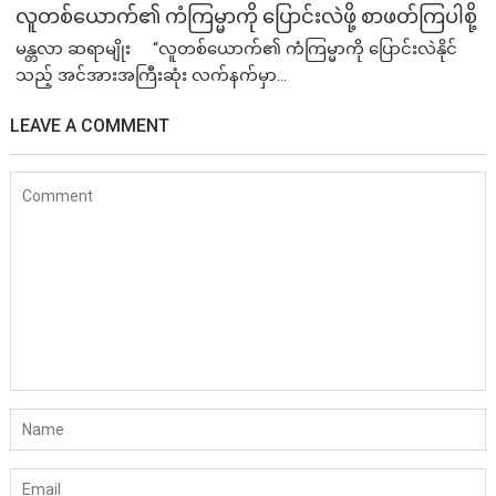
လူတစ်ယောက်၏ ကံကြမ္မာကို ပြောင်းလဲဖို့ စာဖတ်ကြပါစို့
မန္တလာ ဆရာမျိုး “လူတစ်ယောက်၏ ကံကြမ္မာကို ပြောင်းလဲနိုင်
သည့် အင်အားအကြီးဆုံး လက်နက်မှာ...
LEAVE A COMMENT