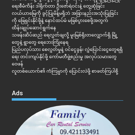
ရေးစီမံကိန်း ဒါရိုက်တာ ဦးဇော်ရဲဝင်းနဲ့ တွေ့ဆုံခြင်း
လယ်ယာမြေကို ခွင့်ပြုမိန့်မရှိဘဲ အခြားနည်းအသုံးပြုခြင်း
ကို ဖြေရှင်းနိုင်ဖို့နဲ့ နောင်ထပ်မံ မဖြစ်ပွားစေဖို့အတွက်
ထိန်းချုပ်ဆောင်ရွက်နေ
သဖန်းဆိပ်ဆည် ရေလွှတ်ချလို့ မူးမြစ်ရိုးတလျှောက်ရှိ မြို့
တွေနဲ့ ရွာတွေ ရေဘေးကြုံနေရ
ပြည်ပလုပ်သား စေလွှတ်မှုနဲ့ ဝင်ငွေခွန်၊ လွှဲပြောင်းငွေတွေရရှိ
ရေး တင်းကျပ်နိုင်ဖို့ ကော်မတီဖွဲ့စည်းမှု အလုပ်သမားတွေ
ဝေဖန်
လူတစ်ယောက်၏ ကံကြမ္မာကို ပြောင်းလဲဖို့ စာဖတ်ကြပါစို့
Ads