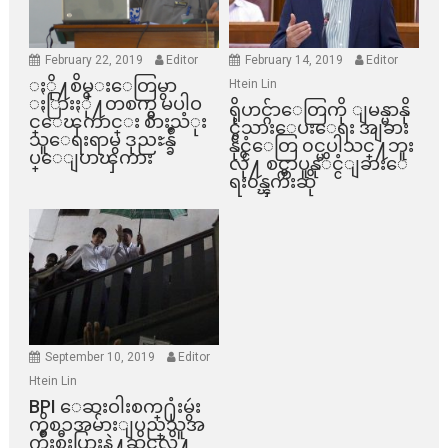
February 22, 2019
Editor
February 14, 2019
Editor
ႏို႔စိမ္းေတြမွာ
Htein Lin
ႏြားႏို႔တစက္မွ မပါဝ
ရိုဟင္ဂ်ာေတြကို ျမန္မာနို
င္ေၾကာင္း စားသံုး
င္ငံသားေပးေရး အျခား
သူေရးရာမွ ဒုညႊန္ခ်ဳ
နိုင္ငံေတြ ၀င္မပါသင္႔ဘူး
ပ္ေျပာၾကား
လို႔ စင္ကာပူနုိင္ငံျခားေ
ရး၀န္ၾကီးဆို
September 10, 2019
Editor
Htein Lin
BPI ​ေဆးဝါးစက္​႐ုံးမွဴး
ကိစၥအမ်ားျပည္​သူအ
က်ိဳးစီးပြားနဲ႔ဆိုင္​လို႔