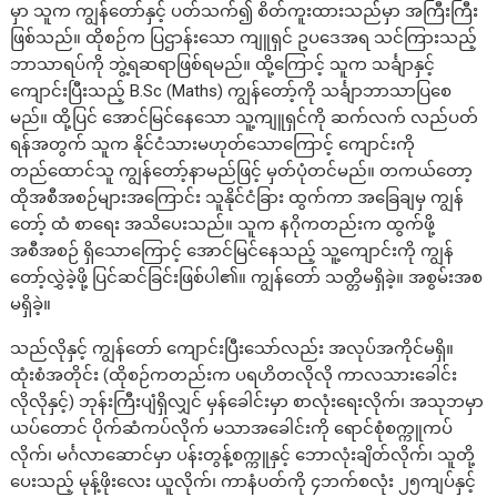
မှာ သူက ကျွန်တော်နှင့် ပတ်သက်၍ စိတ်ကူးထားသည်မှာ အကြီးကြီး
ဖြစ်သည်။ ထိုစဉ်က ပြဌာန်းသော ကျူရှင် ဥပဒေအရ သင်ကြားသည့်
ဘာသာရပ်ကို ဘွဲ့ရဆရာဖြစ်ရမည်။ ထို့ကြောင့် သူက သင်္ချာနှင့်
ကျောင်းပြီးသည့် B.Sc (Maths) ကျွန်တော့်ကို သင်္ချာဘာသာပြစေ
မည်။ ထို့ပြင် အောင်မြင်နေသော သူ့ကျူရှင်ကို ဆက်လက် လည်ပတ်
ရန်အတွက် သူက နိုင်ငံသားမဟုတ်သောကြောင့် ကျောင်းကို
တည်ထောင်သူ ကျွန်တော့်နာမည်ဖြင့် မှတ်ပုံတင်မည်။ တကယ်တော့
ထိုအစီအစဉ်များအကြောင်း သူနိုင်ငံခြား ထွက်ကာ အခြေချမှ ကျွန်
တော့် ထံ စာရေး အသိပေးသည်။ သူက နဂိုကတည်းက ထွက်ဖို့
အစီအစဉ် ရှိသောကြောင့် အောင်မြင်နေသည့် သူ့ကျောင်းကို ကျွန်
တော့်လွှဲခဲ့ဖို့ ပြင်ဆင်ခြင်းဖြစ်ပါ၏။ ကျွန်တော် သတ္တိမရှိခဲ့။ အစွမ်းအစ
မရှိခဲ့။
သည်လိုနှင့် ကျွန်တော် ကျောင်းပြီးသော်လည်း အလုပ်အကိုင်မရှိ။
ထုံးစံအတိုင်း (ထိုစဉ်ကတည်းက ပရဟိတလိုလို ကာလသားခေါင်း
လိုလိုနှင့်) ဘုန်းကြီးပျံရှိလျှင် မှန်ခေါင်းမှာ စာလုံးရေးလိုက်၊ အသုဘမှာ
ယပ်တောင် ပိုက်ဆံကပ်လိုက် မသာအခေါင်းကို ရောင်စုံစက္ကူကပ်
လိုက်၊ မင်္ဂလာဆောင်မှာ ပန်းတွန့်စက္ကူနှင့် ဘောလုံးချိတ်လိုက်၊ သူတို့
ပေးသည့် မုန့်ဖိုးလေး ယူလိုက်၊ ကာနံပတ်ကို ၄ဘက်စလုံး ၂၅ကျပ်နှင့်