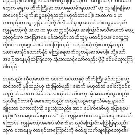
ဖြေသည်။ ခဏမျှ အသံတိတ်သွားပြီးမှ သူက “ ကျော်ဆန်း.. မင်းမိဘ
တွေက ရှေ့က တိုက်ကြီးမှာ ဘာအမှုထမ်းရတာလဲ” ဟု သူ ချိန်ချိန်ဆ
ဆမေးရင်း မျက်နှာပူနေပုံရသည်။ ဟုတ်တာပေါ့။ အ.ထ.က ၁ မှာ
ကတည်းက သူကျွန်တော့်ကို ဒီလိုထင်မှာမှ မဟုတ်ဘဲ။ သူမှမဟုတ်
ကျွန်တော့်ကို အ.ထ.က မှာ တက္ကသိုလ်မှာ အကြောင်းမသိသေးဘဲ တွေ့
သူတိုင်းက အခြေအနေ မှန်အတိုင်း ဘယ်သူမှ မထင်ခဲ့ပေ။ စတွေ့သူ
တိုင်းက သူဌေးသားပဲ ထင်ကြသည်။ အနည်းဆုံး ပွဲစားကုန်သည်
သား၊ စားနိုင်သောက်နိုင် ကြေးရေတက်လူတန်းစားပဲပေါ့။ သို့သော်
အခြေအနေမှန်သိကြတော့ အံ့အားသင့်သော်လည်း ပိုမို ခင်မင်သွားကြ
ပါသည်။
အခုလည်း ကိုလှဘော်က ဝင်းထဲ ဝင်တာနှင့် တိုက်ကြီးမြင်သည်။ သူ
ထင်သလို မှန်သည်ဟု ဆုံးဖြတ်မည်။ နောက် မဟုတ်ဘဲ ခေါင်းငုံ့ဝင်ရ
သည့် တဲသာသာ အိမ်ကလေးဆိုတာ သိတော့ အံ့အားသင့်သွားမည်။
သူသိချင်တာကို မေးတော့လည်း အလွန်ယဉ်ကျေးသိမ်မွေ့ နားဝင်
ချိုသော စကားလုံးကို ရွေးသုံးသည်။ အာဂ ပေါက်ဖော်ဟု ပြောရပေ
မည်။ “ဘာအမှုထမ်းရတာလဲ” တဲ့။ ကျွန်တော်က အမှုထမ်းများမဟုတ်
ကြောင်း၊ ကျွန်တော့်အဖေပဲ ဆီစက်မှာ လုပ်ကြောင်း ပြောပြရသည်။
သူက ခဏနေမှ လာရင်းအကြောင်းကို စိတ်ချလက်ချပြောတော့၏။