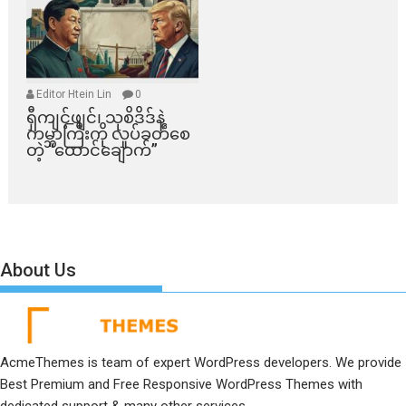
Editor Htein Lin
0
ရှီကျင့်ဖျင်၊ သုစိဒိဒ်နဲ့
ကမ္ဘာကြီးကို လှုပ်ခတ်စေ
တဲ့ “ထောင်ချောက်”
About Us
AcmeThemes is team of expert WordPress developers. We provide
Best Premium and Free Responsive WordPress Themes with
dedicated support & many other services.