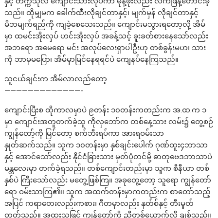
နှင့် တက္ကသိုလ် ကျောင်းသားလုပ်ကာ မုန့်ဖိုးလည်း လက်ဖြန့်တောင်းခဲ့
သည်။ ထိုမျှမက ခေါက်ထီးလိုချင်တာနှင့်၊ မျက်မှန် လိုချင်တာနှင့်
မိဘမျက်ရည်ကို ကျခဲ့စေသေးသည်။ ကျောင်းမသွားရတော့လို့ အိမ်
မှာ ထမင်းအိုးလှပ် ဟင်းအိုးလှပ် အခန့်သင့် ခူးခတ်စားနေသော်လည်း
အဘရော အမေရော မင်း အလုပ်လေးရှာပါဦးဟု တစ်ခွန်းမဟ၊ သား
ကို ဘာမှမပြော၊ အိမ်မှာမြင်နေရရင်ပဲ ကျေနပ်နေကြသည်။
သူငယ်ချင်းက အိမ်လာလည်တော့
—————————————-
ကျောင်းပြီးစ ထိုကာလမှာပဲ ၉တန်း ၁၀တန်းကတည်းက အ.ထ.က ၁
မှာ ကျောင်းအတူတက်ခဲ့သူ ကိုလှဘော်က တစ်နေ့သား လမ်း၌ တွေ့စဉ်
ကျွန်တော့်ကို မြင်တော့ စက်ဘီးရပ်ကာ အားရဝမ်းသာ
နှုတ်ဆက်သည်။ သူက ၁၀တန်းမှာ နှစ်ချင်းပေါက် ဂုဏ်ထူး၄ဘာသာ
နှင့် အောင်သော်လည်း နိုင်ငံခြားသား မှတ်ပုံတင်မို့ ဓာတုဗေဒဘာသာပဲ
မန္တလေးမှာ တက်ခဲ့ရသည်။ တစ်ကျောင်းတည်းမှာ သူက စီနီယာ တစ်
နှစ်ပဲ ကြီးသော်လည်း မတွေ့ဖြစ်ကြ။ အခုတွေ့တော့ သူရော ကျွန်တော်
ရော ဝမ်းသာကြ၏။ သူက အထက်တန်းမှာကတည်းက စာတော်သည့်
အပြင် ကရာတေးလည်းကစား၊ ဂီတမှာလည်း နုတ်စ်နှင့် တီးမှုတ်
တတ်သည်။ အထူးသဖြင့် ကျွန်တော့်ကို ညီတစ်ယောက်လို ချစ်သည်။