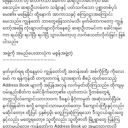
ဖြေနိုင်လား ဟု လောက်သာ မေးကာ ဆရာဦးဘမင်းကိုပဲ မေး
စေသည်။ ဆရာဦးဘမ်းက သင်္ချာနှင့် ပတ်သက်သော ပုစ္ဆာတစ်ပုဒ်
မေး၏။ မဖြေနိုင်၊ ထို့နောက် အာကာသနှင့် စကြဝဠာအကြောင်း
မေးသည်။ ကျွန်တော် ဘာတွေဖြေသလဲမသိ၊ မှတ်မိတာကတော့ ကျွန်
တော့်အဖြေ လုံးချာပတ်ချာလိုက်နေစဉ် ဆရာဦးဘမင်းက ခေါင်းရမ်း
ကာ ရယ်ပြီး ရပါပြီ၊ ရပါပြီ သွားပါတော့ဟု လက်စသတ်လိုက်ခြင်း ဖြစ်
ပါသည်။
အဖွဲ့ကို အမည်ပေးထားပုံက မစွန်အဖွဲ့တဲ့
———————————————-
မှတ်မှတ်ရရ ထိုနေ့မှာပဲ ကျွန်တော်တို့ အတန်းဖော် အစ်ကိုကြီး ကိုလေး
မော် က ရန်ကုန်ထိ တကူးတကန့် သွားရောက် စီစဉ် ထုတ်ဝေသည့်
Address Book များကို အပြန်အလှန် လက်မှတ်ထိုးကြသည်။ ထိုကျမှ
ဝမ်းနည်းစိတ်က ခေါင်ခိုက်တော့၏။ ဟုတ်တာပဲ၊ ဒို့တစ်တွေရဲ့
တက္ကသိုလ်ကျောင်းသားဘဝက ဒီနေ့ပဲ နိဂုံးကမ္ပတ် အဆုံးသတ်ပြီပဲ။
နက်ဖြန်ခါက စလို့ ကျောင်းသားမဟုတ်တော့၊ ဒီကျောင်းကြီးနှင့်လည်း
မဆိုင်တော့။ ထို့ပြင် ၄နှစ်၄မိုး တွေ့ကြဆုံကြရသော ဒီသူငယ်ချင်းတွေ
နှင့်လည်း မတွေ့ရတော့။ သူတို့လည်း သူတို့ဇာတိ မြို့ရွာတွေ ပြန်ကြ
တော့မယ်လေ။ ကျွန်တော်က Address Book မှာ အများတကာလို