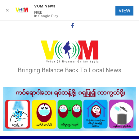
VOM News
✕
VIEW
FREE
In Google Play
Skip
to
content
Bringing Balance Back To Local News