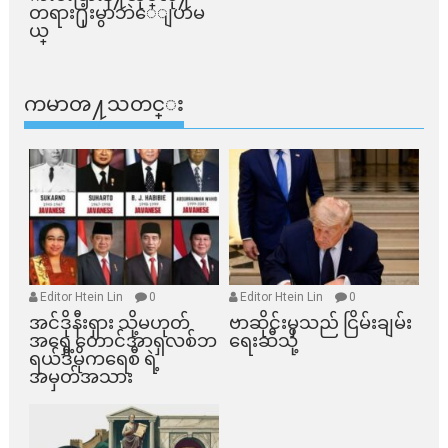
တရား႐ုံးမွာဘဲေျပာမ
ယ္​
ကမာၻ႔သတင္း
Editor Htein Lin
0
Editor Htein Lin
0
အင်ဒိုနီးရှား သို့မဟုတ်
ဗာဆိုင်းမှသည် ငြိမ်းချမ်း
အရှေ့တောင်အာရှလစ်ဘ
ရေးဆီသို့
ရယ်ဒီမိုကရေစီ ရဲ့
အမှတ်အသား