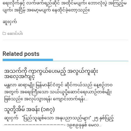
ရေးလိုက်နှင့် လက်ဖက်ရည်ဆိုင် အထိုင်မပျက်၊ ဘောလုံးပွဲ အကြည့်မ
ပျက်၊ အငြိမ့် အမော့မပျက် နေထိုင်ခဲ့တော့သည်။
ဆူးငှက်
ဆောင်းပါး
Related posts
အသက်ကို ကာကွယ်ပေးမည့် အလွယ်ကူဆုံး
အလေ့အကျင့်
မန္တလာ ဆရာမျိုး မြန်မာနိုင်ငံတွင် ဆိုင်ကယ်သည် နေ့စဉ်ဘဝ
အတွက် အရေးကြီးသော သယ်ယူပို့ဆောင်ရေးယာဉ်တစ်မျိုး
ဖြစ်သည်။ အလုပ်သွားရန်၊ ကျောင်းတက်ရန်၊...
သူတို့အိမ် အခန်း (၁၈၇)
ဆူးငှက် “ပြည်သူချစ်သော အနုပညာသည်များ” ၂၅ နှစ်ပြည့်
—————————————————- ၁၉၈၉ခုနှစ် မေလ...