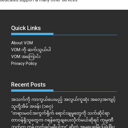
Quick Links
About VOM
VOM ကို ဆက်သွယ်ပါ
VOM အကြောင်း
Privacy Policy
Recent Posts
အသက်ကို ကာကွယ်ပေးမည့် အလွယ်ကူဆုံး အလေ့အကျင့်
သူတို့အိမ် အခန်း (၁၈၇)
“တရားမဝင်အကွက်ရိုက် ရောင်းချမှုတွေကို သက်ဆိုင်ရာ
တာဝန်ရှိသူတွေက ဂရန်တွေချပေးလိုက်မယ်ဆိုရင် ကုမ္ပဏီ
ဘက်က ကန့်ကွက်ခွင့်မရှိပါဘူး” ဆိုတဲ့ အမရပူရမြို့ပြဖွံ့ဖြိုး