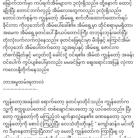
မြောက်ဘက်မှာ ကပ်ရက်အိမ်များက ၃လုံးရှိသည်။ ထို့နောက် ထောင့်
ချိုးပြီး တောင်ဘက်လှည့် အိမ်လေးတွေကလည်း ၃လုံးရှိသည်။
တောင်ဘက်စွန်က ကျွန်တော့် အိမ်ရှေ့ စက်ဘီးထောက်ထောက်ရပ်
ခိုင်းကာ ကိုလှဘော်ကို အိမ်ပေါ်ခေါ်၏။ အိမ်ရှေ့မှာ ထိုင်စရာမှမရှိတာ၊
အမေက အိမ်ရှေ့ခုတင်ပေါ် နှီးယပ်တောင်ကြီး တဘုန်းဘုန်းခတ်ပြီး
တုံးလုံးပက်လက်လှဲနေသည်။ ခုတင်ခြေရင်းမှာ မီးဖိုနှင့် ကြောင်အိမ်၊
ကိုလှဘော် အိမ်ပေါ်တက်တော့ သူ့အရပ်နှင့် အိမ်ရှေ့ ဇောင်းက
တံစက်မြိတ်နှင့် မလွတ်လို့ ခေါင်းငုံ့ ဝင်ရ၏။ အိမ်ထဲ ကျွန်တော့် အခန်း
ဝင်ပေါက် ကွပ်ပျစ်ပေါ်မှာလည်း မမခင်မြက ဈေးရောင်းအပြန် လှဲကာ
ကလေးနို့တိုက်နေသည်။
ဘာအမှုထမ်းရတာလဲ
—————————-
ကျွန်တော့အခန်းထဲ ရောက်တော့ ခုတင်မှာထိုင်သည်။ ကျွန်တော်က
သူ့ကို စက္ကူယပ်တောင် တစ်ချောင်းပေးတော့ သူ ယပ်ခတ်သည်။ ပြီး
တော့ ကျွန်တော့်ကို မကြည့်ဘဲ မျက်နှာလွှဲနေ၏။ ခဏနေတော့ သူက
ကျွန်တော့်ကို စောင်ငဲ့ကြည့်ပြီး လေသံတိုးတိုးနှင့် “ ကျော်ဆန်း၊ မင်းတို့
က ဒီမှာနေတာကြာပြီလား” ဟု မေးလို့ ကျွန်တော်က ကြာပြီဗျ ဟု