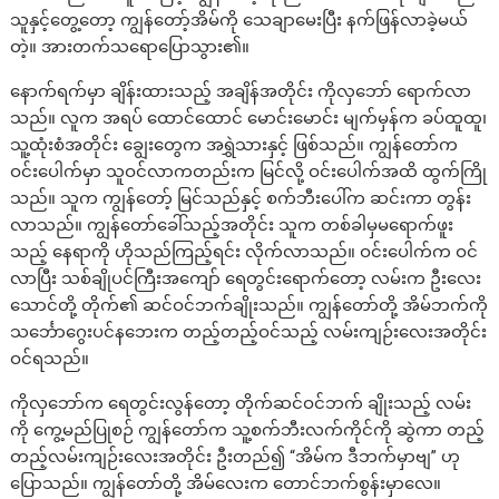
သူနှင့်တွေ့တော့ ကျွန်တော့်အိမ်ကို သေချာမေးပြီး နက်ဖြန်လာခဲ့မယ်
တဲ့။ အားတက်သရောပြောသွား၏။
နောက်ရက်မှာ ချိန်းထားသည့် အချိန်အတိုင်း ကိုလှဘော် ရောက်လာ
သည်။ လူက အရပ် ထောင်ထောင် မောင်းမောင်း မျက်မှန်က ခပ်ထူထူ၊
သူ့ထုံးစံအတိုင်း ချွေးတွေက အရွှဲသားနှင့် ဖြစ်သည်။ ကျွန်တော်က
ဝင်းပေါက်မှာ သူဝင်လာကတည်းက မြင်လို့ ဝင်းပေါက်အထိ ထွက်ကြို
သည်။ သူက ကျွန်တော့် မြင်သည်နှင့် စက်ဘီးပေါ်က ဆင်းကာ တွန်း
လာသည်။ ကျွန်တော်ခေါ်သည့်အတိုင်း သူက တစ်ခါမှမရောက်ဖူး
သည့် နေရာကို ဟိုသည်ကြည့်ရင်း လိုက်လာသည်။ ဝင်းပေါက်က ဝင်
လာပြီး သစ်ချိုပင်ကြီးအကျော် ရေတွင်းရောက်တော့ လမ်းက ဦးလေး
သောင်တို့ တိုက်၏ ဆင်ဝင်ဘက်ချိုးသည်။ ကျွန်တော်တို့ အိမ်ဘက်ကို
သင်္ဘောဂွေးပင်နဘေးက တည့်တည့်ဝင်သည့် လမ်းကျဉ်းလေးအတိုင်း
ဝင်ရသည်။
ကိုလှဘော်က ရေတွင်းလွန်တော့ တိုက်ဆင်ဝင်ဘက် ချိုးသည့် လမ်း
ကို ကွေ့မည်ပြုစဉ် ကျွန်တော်က သူ့စက်ဘီးလက်ကိုင်ကို ဆွဲကာ တည့်
တည့်လမ်းကျဉ်းလေးအတိုင်း ဦးတည်၍ “အိမ်က ဒီဘက်မှာဗျ” ဟု
ပြောသည်။ ကျွန်တော်တို့ အိမ်လေးက တောင်ဘက်စွန်းမှာလေ။