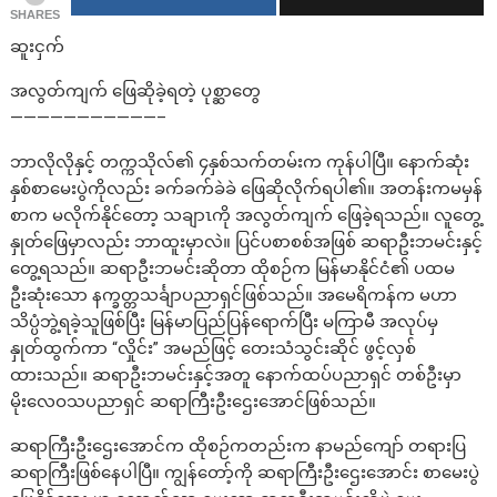
SHARES
ဆူးငှက်
အလွတ်ကျက် ဖြေဆိုခဲ့ရတဲ့ ပုစ္ဆာတွေ
———————————–
ဘာလိုလိုနှင့် တက္ကသိုလ်၏ ၄နှစ်သက်တမ်းက ကုန်ပါပြီ။ နောက်ဆုံး
နှစ်စာမေးပွဲကိုလည်း ခက်ခက်ခဲခဲ ဖြေဆိုလိုက်ရပါ၏။ အတန်းကမမှန်
စာက မလိုက်နိုင်တော့ သချာၤကို အလွတ်ကျက် ဖြေခဲ့ရသည်။ လူတွေ့
နှုတ်ဖြေမှာလည်း ဘာထူးမှာလဲ။ ပြင်ပစာစစ်အဖြစ် ဆရာဦးဘမင်းနှင့်
တွေ့ရသည်။ ဆရာဦးဘမင်းဆိုတာ ထိုစဉ်က မြန်မာနိုင်ငံ၏ ပထမ
ဦးဆုံးသော နက္ခတ္တသင်္ချာပညာရှင်ဖြစ်သည်။ အမေရိကန်က မဟာ
သိပ္ပံဘွဲ့ရခဲ့သူဖြစ်ပြီး မြန်မာပြည်ပြန်ရောက်ပြီး မကြာမီ အလုပ်မှ
နှုတ်ထွက်ကာ “လှိုင်း” အမည်ဖြင့် တေးသံသွင်းဆိုင် ဖွင့်လှစ်
ထားသည်။ ဆရာဦးဘမင်းနှင့်အတူ နောက်ထပ်ပညာရှင် တစ်ဦးမှာ
မိုးလေဝသပညာရှင် ဆရာကြီးဦးဌေးအောင်ဖြစ်သည်။
ဆရာကြီးဦးဌေးအောင်က ထိုစဉ်ကတည်းက နာမည်ကျော် တရားပြ
ဆရာကြီးဖြစ်နေပါပြီ။ ကျွန်တော့်ကို ဆရာကြီးဦးဌေးအောင်း စာမေးပွဲ