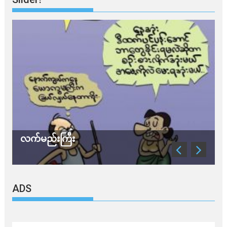
က်မည်းကြီး
သတိ အိုမ
ADS