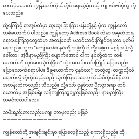
ဓာတ်ပုံမပေးဘဲ ကျွန်တော်ကိုယ်တိုင် ရေးဆွဲခဲ့သည့် ကျုဗစ်ဇင်ပုံတူ ကို
ပေးသည်။
ထို့ကြောင့် စာအုပ်ထဲမှာ ထူးထူးခြားခြား ပန်းချီနှင့် ပုံက ကျွန်တော်
တစ်ယောက်ပဲ ပါသည်။ ကျွန်တော့ Address Book ထဲမှာ အမှတ်တရ
ရေးပေးကြသူတွေထဲမှာ အတန်းဖော် မသင်းသင်းကြိုင်ရေးတာ မှတ်မိ
နေသည်။ သူက “ကျော်ဆန်း၊ နင်တို့ အဖွဲ့ကို ငါတို့အဖွဲ့က မစွန်အဖွဲ့လို့
ခေါ်တာ။ အဲ့ဒီနာမည်ကြီး ပျောက်အောင် ငါက နင်တို့ထဲက တစ်
ယောက်ကို လုပ်ပေးလိုက်ပြီဟ” တဲ့။ မသင်းသင်းကြိုင် ပြောလည်း
ပြောလောက်စရာပါပဲ။ ဒီ၉ယောက်က ၄နှစ်လးုံ တတွဲတွဲ၊ တက္ကသိုလ်
ရောက်လို့ ဟိုဟိုသည်သည် လိုက်ကြတာတော့ ကိုယ်စီကိုယ်စီရှိတာ
အတန်းထဲကလည်း သိသည်။ သို့သော် ၄နှစ်သာပြီးသွားရော တစ်
ယောက်မှ အဖြစ်မရှိ၊ လန်ကျကြသူချည်းဖြစ်သည်။ နာမည်ကြီး
ထမင်းငတ်ပါလေ။
သမီးရည်းစားလည်းမကျ၊ ဘာမှလည်း မဖြစ်
————————————————
ကျွန်တော်တို့ အချင်းချင်းမှာ ပြောလေ့ရှိသည့် စကားရှိသည်။ ထို