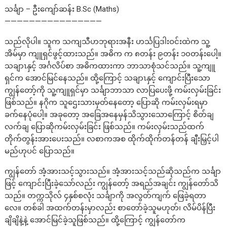
သင်္ချာ – ဦးကျော်ဆန်း B.Sc (Maths)
————————————————
သည်လိုပါ။ သူက သကျသီဟဘုရားအနီး ဟင်္သပြဒါးဝင်းထဲက သူ့
အိမ်မှာ ကျူရှင်ဖွင့်ထားသည်။ အဓိက က ၈တန်း ၉တန်း ၁၀တန်းပေါ့။
သချာၤနှင့် အင်္ဂလိပ်စာ အဓိကထားကာ ဘာသာစုံသင်သည်။ သူ့ကျူ
ရှင်က အောင်မြင်နေသည်။ ထို့ကြောင့် သချာၤနှင့် ကျောင်းပြီးသော
ကျွန်တော့်ကို သူ့ကျူရှင်မှာ သင်္ချာဘာသာ လာပြပေးဖို့ ကမ်းလှမ်းခြင်း
ဖြစ်သည်။ နဂိုက သူဌေးသားမှတ်နေတော့ ပြောဆို ကမ်းလှမ်းရမှာ
ခက်နေပုံပေါ့။ အခုတော့ အခြေအနေမှန်သိသွားသောကြောင့် စိတ်ချ
လက်ချ ပြောဆိုကမ်းလှမ်းခြင်း ဖြစ်သည်။ ကမ်းလှမ်းသည်ထက်
တိုက်တွန်းအားပေးသည်။ လစာကအစ ထိုက်ထိုက်တန်တန် ချီးမြှင့်ပါ
မည်ဟုပင် ပြောသည်။
ကျွန်တော် အံ့အားသင့်သွားသည်။ အံ့အားသင့်သည်ဆိုသည်က သင်္ချာ
ဖြင့် ကျောင်းပြီးခဲ့သော်လည်း ကျွန်တော့် အရည်အချင်း ကျွန်တော်သိ
သည်။ တက္ကသိုလ် ၄နှစ်စလုံး သင်္ချာကို အလွတ်ကျက် ဖြေခဲ့ရတာ
လေ။ တစ်ခါ အထက်တန်းမှာလည်း စာတော်ခဲ့သူမဟုတ်၊ လိမ်ပိန်ပြီး
ချိချိနဲ့နဲ့ အောင်မြင်ခဲ့သူဖြစ်သည်။ ထို့ကြောင့် ကျွန်တော်က