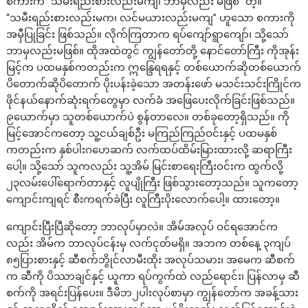
စကားက “သမီးရည်းစားလည်းမကျ၊ ဘာမှလည်း မဖြစ်” တဲ့။
“သမီးရည်းစားလည်းမက၊ လင်မယားလည်းမကျ” ဟူသော စကားကို
အမှီပြုခြင်း ဖြစ်သည်။ လိုက်ကြတာက ရပ်ကျော်ရွာကျော်၊ သို့သော်
ဘာမှလည်းမဖြစ်။ ထိုအထဲတွင် ကျွန်တော်တို့ နောင်တော်ကြီး ကိုအုန်း
မြင့်က ပထမနှစ်ကတည်းက ဣန္ဒြေရရနှင့် တစ်ယောက်ဆိုတစ်ယောက်
ပိတောက်ဆိုပိတောက် ပိုးပန်းခဲ့သော အတန်းဖော် မသင်းသင်းကြိုင်က
ဖိုင်နယ်နောက်ဆုံးရက်တွေမှာ လက်ခံ အဖြေပေးလိုက်ခြင်းဖြစ်သည်။
၉ယောက်မှာ သူတစ်ယောက်ပဲ စွန်တာလေ။ တစ်ခုတော့ရှိသည်။ ကို
မြင့်အောင်ကတော့ သူ့ငယ်ချစ်ဦး မကြည်ကြည်ဝင်းနှင့် ပထမနှစ်
ကတည်းက နှစ်ပါးဂဟေဆက် လက်ထပ်ထိမ်းမြားထားလို့ ဆရာကြီး
ပေါ့။ သို့သော် သူကလည်း သူ့အိမ် မြင်းစာရေးကြီးဝင်းက ထွက်လို့
၂၃လမ်းပေါ်ရောက်တာနှင့် လူပျိုကြီး ဖြစ်သွားတော့သည်။ သူကတော့
ကျောင်းကျရင် စီးကရက်ခဲပြီး လူကြီးပိုးလောက်ပေါ့။ ထားတော့။
ကျောင်းပြီးပြီဆိုတော့ ဘာလုပ်မှာလဲ။ အိမ်အလုပ် ဝင်ရအောင်က
လည်း အိမ်က ဘာလုပ်ငန်းမှ လက်ငုတ်မရှိ။ အဘက တစ်နေ့ ၃ကျပ်
၈၅ပြားစားနှင့် ဆီစက်ဘွိုင်လာမီးထိုး အလုပ်သမား၊ အမေက ဆီစက်
က ဆီကို ပိဿာချင်နှင့် ယူကာ ရပ်ကွက်ထဲ လည်ရောင်း၊ ပြန်လာမှ ဆီ
စက်ကို အရင်းပြန်ပေး။ ဒီမိဘ၂ပါးလုပ်စာမှာ ကျွန်တော်က အခန့်သား