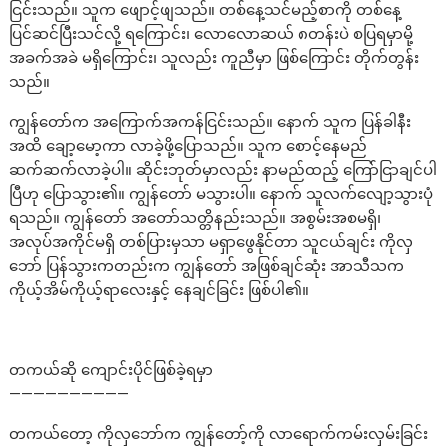
ငြင်းသည်။ သူက ဖျောင့်ဖျသည်။ တစ်နေ့သင်မည့်စာကို တစ်နေ့
ပြင်ဆင်ပြီးသင်လို့ ရကြောင်း၊ လောလောဆယ် ၈တန်းပဲ စပြရမှာမို့
အခက်အခဲ မရှိကြောင်း၊ သူလည်း ကူညီမှာ ဖြစ်ကြောင်း တိုက်တွန်း
သည်။
ကျွန်တော်က အကြောက်အကန်ငြင်းသည်။ နောက် သူက ပြန်ခါနီး
အထိ ချော့မော့ကာ လာခဲ့ဖို့ပြောသည်။ သူက စောင့်နေမည်
ဆက်ဆက်လာခဲ့ပါ။ ဆိုင်းဘုတ်မှာလည်း နာမည်ထည့် ကြော်ငြာချင်ပါ
ပြီဟု ပြောသွား၏။ ကျွန်တော် မသွားပါ။ နောက် သူလက်လျော့သွားပုံ
ရသည်။ ကျွန်တော် အတော်သတ္တိနည်းသည်။ အစွမ်းအစမရှိ၊
အလုပ်အကိုင်မရှိ တစ်ပြားမှသာ မရှာဖွေနိုင်တာ သူငယ်ချင်း ကိုလှ
ဘော် ပြန်သွားကတည်းက ကျွန်တော် အဖြစ်ချင်ဆုံး အာသီသက
ကိုယ့်အိမ်ကိုယ့်ရာလေးနှင့် နေချင်ခြင်း ဖြစ်ပါ၏။
တကယ်ဆို ကျောင်းပိုင်ဖြစ်ခဲ့ရမှာ
——————————
တကယ်တော့ ကိုလှဘော်က ကျွန်တော့်ကို လာရောက်ကမ်းလှမ်းခြင်း