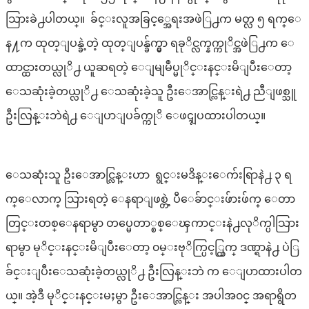
သြားခဲ႕ပါတယ္။ ခ်င္းလူအခြင့္အေရးအဖဲြ႕က မတ္လ ၅ ရက္ေ
န႔က ထုတ္ျပန္ခဲ့တဲ့ ထုတ္ျပန္ခ်က္မွာ ရခုိင္လက္နက္ကုိင္အဖဲြ႕က ေ
ထာင္ထားတယ္လုိ႕ ယူဆရတဲ့ ေျမျမဳပ္မုိင္းနင္းမိျပီးေတာ့
ေသဆုံးခဲ့တယ္လုိ႕ ေသဆုံးခဲ့သူ ဦးေအာင္လြန္းရဲ႕ ညီျဖစ္သူ
ဦးလြန္းဘဲရဲ႕ ေျပာျပခ်က္ကုိ ေဖၚျပထားပါတယ္။
ေသဆုံးသူ ဦးေအာင္လြန္းဟာ ရွင္းမဒိန္းေက်းရြာနဲ႕ ၃ ရ
က္ေလာက္ သြားရတဲ့ ေနရာျဖစ္တဲ့ ပီေခ်ာင္းဖ်ားဖ်က္ ေတာ
တြင္းတစ္ေနရာမွာ တပ္မေတာ္စစ္ေၾကာင္းနဲ႕လုိက္ပါသြား
ရာမွာ မုိင္းနင္းမိျပီးေတာ့ ၀မ္းဗုိက္ပြင့္ထြက္ ဒဏ္ရာနဲ႕ ပဲြ
ခ်င္းျပီးေသဆုံးခဲ့တယ္လုိ႕ ဦးလြန္းဘဲ က ေျပာထားပါတ
ယ္။ အဲ့ဒီ မုိင္းနင္းမႈမွာ ဦးေအာင္လြန္း အပါအ၀င္ အရာရွိတ