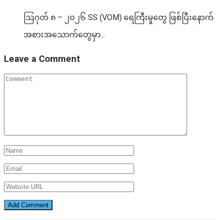
ဩဂုတ် ၈ – ၂၀၂၆ SS (VOM) ရေကြီးမှုတွေ ဖြစ်ပြီးနောက်
အစားအသောက်တွေမှာ...
Leave a Comment