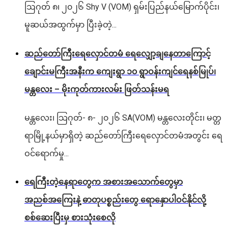
ဩဂုတ် ၈၊ ၂၀၂၆ Shy V (VOM) ရှမ်းပြည်နယ်မြောက်ပိုင်း၊
မူဆယ်အထွက်မှာ ပြီးခဲ့တဲ့...
ဆည်တော်ကြီးရေလှောင်တမံ ရေလျှော့ချနေတာကြောင့်
ချောင်းမကြီးအနီးက ကျေးရွာ ၁၀ ရွာဝန်းကျင်ရေနစ်မြုပ်၊
မန္တလေး – မိုးကုတ်ကားလမ်း ဖြတ်သန်းမရ
မန္တလေး၊ သြဂုတ်- ၈- ၂၀၂၆ SA(VOM) မန္တလေးတိုင်း၊ မတ္တ
ရာမြို့နယ်မှာရှိတဲ့ ဆည်တော်ကြီးရေလှောင်တမံအတွင်း ရေ
ဝင်ရောက်မှု...
ရေကြီးတဲ့​နေရာ​တွေက အစားအသောက်တွေမှာ
အညစ်အကြေးနဲ့ ဓာတုပစ္စည်းတွေ ရောနှောပါဝင်နိုင်လို့
စစ်ဆေးပြီးမှ စားသုံးစေလို