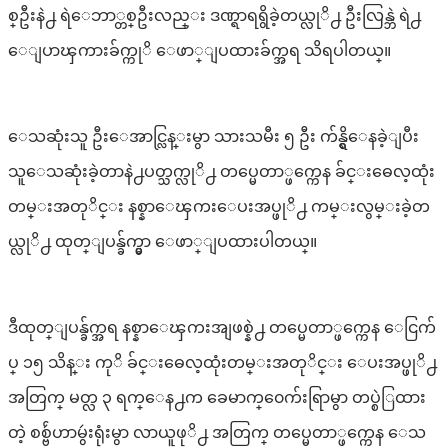
စ္ဦးနဲ႕ ရဲေဘာ္တစ္ဦးလည္း ဒဏ္ရာရရွိခဲ့တယ္လုိ႕ ဦးလြန္ဘဲ ရဲ႕
ေျပာၾကားခ်က္ကုိ ေဖာ္ျပထားခ်က္အရ သိရပါတယ္။
ေသဆုံးသူ ဦးေအာင္လြန္းမွာ သားသမီး ၅ ဦး က်န္ရွိေနခဲ့ျပီး
သူေသဆုံးခဲ့တာနဲ႕ပတ္သက္လုိ႕ တပ္မေတာ္ဖက္ကေန ခ်င္းဓေလ့ထုံး
တမ္းအတုိင္း နစ္နာေၾကးေပးအပ္ဖုိ႕ ကမ္းလွမ္းခဲ့တ
ယ္လုိ႕ ထုတ္ျပန္ခ်က္မွာ ေဖာ္ျပထားပါတယ္။
ဒီထုတ္ျပန္ခ်က္အရ နစ္နာေၾကးအျဖစ္နဲ႕ တပ္မေတာ္ဖက္ကေန ေငြက်
ပ္ ၁၅ သိန္း ကုိ ခ်င္းဓေလ့ထုံးတမ္းအတုိင္း ေပးအပ္ဖုိ႕
အတြက္ မတ္လ ၃ ရက္ေန႕က ခေမာက္၀ေက်းရြာမွာ တပ္စဲြထား
တဲ့ စစ္ဗ်ဴဟာမွဴးရုံးမွာ လာယူဖုိ႕ အတြက္ တပ္မေတာ္ဖက္ကေန ေသ