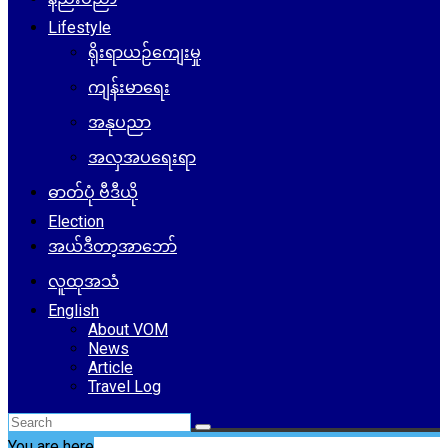
Lifestyle
ရိုးရာယဉ်ကျေးမှု
ကျန်းမာရေး
အနုပညာ
အလှအပရေးရာ
ဓာတ်ပုံ ဗီဒီယို
Election
အယ်ဒီတာ့အာဘော်
လူထုအသံ
English
About VOM
News
Article
Travel Log
You are here