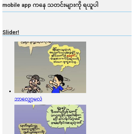
mobile app ​​ကနေ ​​သတင်းများကို ရယူပါ
Slider!
ဘာလျှော့မလဲ