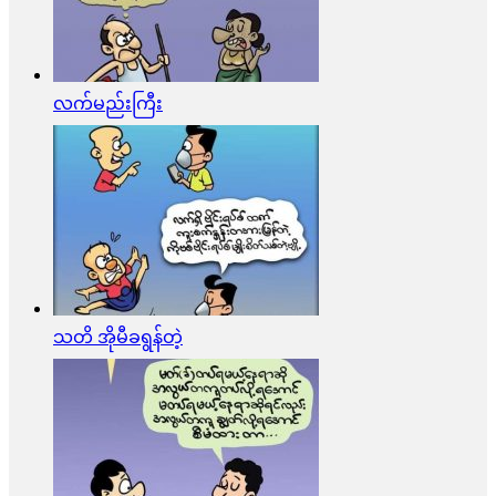
လက်မည်းကြီး
သတိ အိုမီခရွန်တဲ့