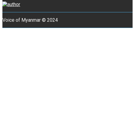
Voice of Myanmar © 2024