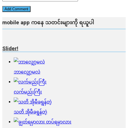
mobile app ​​ကနေ ​​သတင်းများကို ရယူပါ
Slider!
ဘာလျှော့မလဲ
လက်မည်းကြီး
သတိ အိုမီခရွန်တဲ့