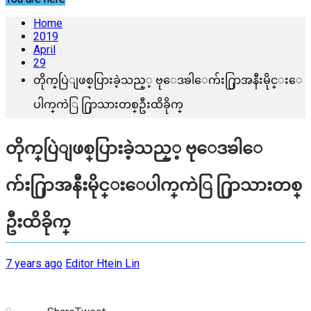
Home
2019
April
29
တိုက္​ပြဲျဖစ္​ပြားခဲ့သည္​့ ဗုေဒၶါေက်း႐ြာအနီးမိုင္​းေ
ပါက္​ကဲြ ႐ြာသားတစ္​ဦးထိခိုက္​
တိုက္​ပြဲျဖစ္​ပြားခဲ့သည္​့ ဗုေဒၶါေ
က်း႐ြာအနီးမိုင္​းေပါက္​ကဲြ ႐ြာသားတစ္​
ဦးထိခိုက္​
7 years ago
Editor Htein Lin