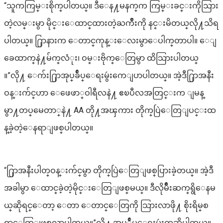
“သူကကြမ္​းစိုက္​ပါတယ္​။ ဒီေန႔မနက္​က ကြမ္​းခင္​းကိုသြား
တဲ့လမ္​းမွာ မိုင္​းေထာင္​ထားတဲ့ႀကိဳးကို နင္​းမိတယ္​လို႔သိရ
ပါတယ္​။ ႐ြာနားက ေတာင္​ကုန္​းေလးမွာေပါက္​တာပါ။ ေျ
ခေထာက္​နဲ႔မ်က္​လံုး၊ ဝမ္​းဗိုက္​ေတြမွာ ထိသြားပါတယ္​
။”လို႔ ေက်း႐ြာအုပ္​ခ်ဳပ္​ေရးမွဴးကေျပာပါတယ္​။ အဲ့ဒီ႐ြာအနီး
ဝန္​းက်င္​ဟာ ေဖေဖာ္​ဝါရီလနဲ႔ ဧၿပီလအတြင္​းက ျမန္​
မွာ႔တပ္​မေတာ္​နဲ႔ AA တို႔အၾကား တိုက္​ပြဲေတြျပင္​းထ
န္​ခဲ့တဲ့ေနရာျဖစ္​ပါတယ္​။
“႐ြာအနီးပါတ္​ဝန္​းက်င္​မွာ တိုက္​ပြဲေတြျဖစ္​ပြားခဲ့တယ္​။ အဲ့ဒီ
အခါမွာ ေထာင္​ခဲ့တဲ့မိုင္​းေတြျဖစ္​မယ္​။ ဒီလိုမ်ိဳးဆက္​ရွိေနမ
ယ္​ဆိုရင္​ေတာ့ ေတာ ေတာင္​ေတြကို သြားလာဖို႔ စိုးရိမ္​စ
ရာေတြျဖစ္​လာပါတယ္​။”လို႔ အုပ္​်ဳပ္​ေရးမွဴးကဆိုပါတယ္​။