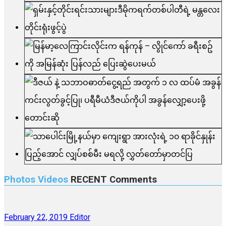
Photos Videos
RECENT
Comments
February 22, 2019
Editor