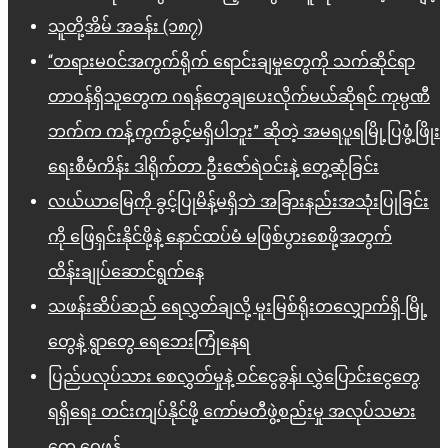
သူတို့အိမ် အခန်း (၁၈၇)
“တရားမဝင်အကွက်ရိုက် ရောင်းချမှုတွေကို သက်ဆိုင်ရာ
တာဝန်ရှိသူတွေက ဂရန်တွေချပေးလိုက်မယ်ဆိုရင် ကုမ္ပဏီ
ဘက်က ကန့်ကွက်ခွင့်မရှိပါဘူး” ဆိုတဲ့ အမရပူရမြို့ပြဖွံ့ဖြိုး
ရေးစီမံကိန်း ဒါရိုက်တာ ဦးဇော်ရဲဝင်းနဲ့ တွေ့ဆုံခြင်း
လယ်ယာမြေကို ခွင့်ပြုမိန့်မရှိဘဲ အခြားနည်းအသုံးပြုခြင်း
ကို ဖြေရှင်းနိုင်ဖို့နဲ့ နောင်ထပ်မံ မဖြစ်ပွားစေဖို့အတွက်
ထိန်းချုပ်ဆောင်ရွက်နေ
သဖန်းဆိပ်ဆည် ရေလွှတ်ချလို့ မူးမြစ်ရိုးတလျှောက်ရှိ မြို့
တွေနဲ့ ရွာတွေ ရေဘေးကြုံနေရ
ပြည်ပလုပ်သား စေလွှတ်မှုနဲ့ ဝင်ငွေခွန်၊ လွှဲပြောင်းငွေတွေ
ရရှိရေး တင်းကျပ်နိုင်ဖို့ ကော်မတီဖွဲ့စည်းမှု အလုပ်သမား
တွေ ဝေဖန်