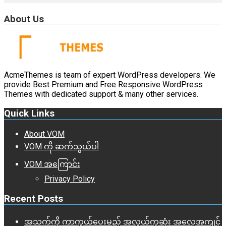
About Us
AcmeThemes is team of expert WordPress developers. We
provide Best Premium and Free Responsive WordPress
Themes with dedicated support & many other services.
Quick Links
About VOM
VOM ကို ဆက်သွယ်ပါ
VOM အကြောင်း
Privacy Policy
Recent Posts
အသက်ကို ကာကွယ်ပေးမည့် အလွယ်ကူဆုံး အလေ့အကျင့်