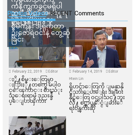
ကန့်ကွက်ခွင့်မရှိပါ
ဘူး” ဆိုတဲ့ အမရပူရ
Photos Videos
RECENT
Comments
မြို့ပြဖွံ့ဖြိုးရေး
စီမံကိန်း ဒါရိုက်တာ
ဦးဇော်ရဲဝင်းနဲ့ တွေ့ဆုံ
ခြင်း
February 22, 2019
Editor
February 14, 2019
Editor
ႏို႔စိမ္းေတြမွာ
Htein Lin
ႏြားႏို႔တစက္မွ မပါဝ
ရိုဟင္ဂ်ာေတြကို ျမန္မာနို
င္ေၾကာင္း စားသံုး
င္ငံသားေပးေရး အျခား
သူေရးရာမွ ဒုညႊန္ခ်ဳ
နိုင္ငံေတြ ၀င္မပါသင္႔ဘူး
ပ္ေျပာၾကား
လို႔ စင္ကာပူနုိင္ငံျခားေ
ရး၀န္ၾကီးဆို