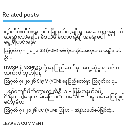
Related posts
စစ်ကိုင်းတိုင်းအတွင်း မြို့နယ်တချို့မှာ ရေဘေးအန္တရာယ်
ဆိုးရွားလာနေပြီး ဒေသခံ သောင်းနဲ့ချီ အရေးပေါ်
ရွှေ့ပြောင်းနေရ
ဩဂုတ် ၇ – ၂၀၂၆ SS (VOM) စစ်ကိုင်းတိုင်းအတွင်းက ရေဦး၊ ခင်
ဦး၊...
UWSP နဲ့ NSPNC တို့ နေပြည်တော်မှာ တွေ့ဆုံမှု ရလဒ် ဝ
ဘက်က ထုတ်ပြန်
ဩဂုတ် ၇၊ ၂၀၂၆ Shy V (VOM) နေပြည်တော်မှာ ဩဂုတ်လ ၃...
၂နှစ်​ကျော်ပိတ်ထားတဲ့ အိန္ဒိယ – မြန်မာနယ်စပ်
ကုန်သွယ်ရေး လမ်းကြောင်း ကလေး – တမူလမ်းမ ပြန်ဖွင့်
တော့မယ်
ဩဂုတ် ၇ ၊ ၂၀၂၆ CC (VOM) မြန်မာ – အိန္ဒိယနယ်စပ်ဖြစ်တဲ့...
LEAVE A COMMENT