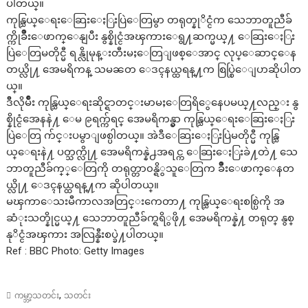
ပါတယ္။
ကုန္သြယ္ေရးေဆြးေႏြးပြဲေတြမွာ တရုတ္နုိင္ငံက သေဘာတူညီခ်
က္ကိုခ်ိဳးေဖာက္ေနျပီး နွစ္နိုင္ငံအၾကားေရွ႔ဆက္မယ္႔ ေဆြးေႏြး
ပြဲေတြမတိုင္မီ ရန္လိုမုန္းတီးမႈေတြျဖစ္ေအာင္ လုပ္ေဆာင္ေန
တယ္လို႔ အေမရိကန္ သမၼတ ေဒၚနယ္ထရန္႔က စြပ္စြဲေျပာဆိုပါတ
ယ္။
ဒီိလိုမ်ိဳး ကုန္သြယ္ေရးဆိုင္ရာတင္းမာမႈေတြရိွေနေပမယ္႔လည္း နွ
စ္နိုင္ငံအေနနဲ႔ ေမ ၉ရက္က်ရင္ အေမရိကန္မွာ ကုန္သြယ္ေရးေဆြးေႏြး
ပြဲေတြ က်င္းပမွာျဖစ္ပါတယ္။ အဲဒီေဆြးေႏြးပြဲမတိုင္မီ ကုန္သြ
ယ္ေရးနဲ႔ ပတ္သက္လို႔ အေမရိကန္နဲ႕အရင္က ေဆြးေႏြးခဲ႔တဲ႔ သေ
ဘာတူညီခ်က္္ေတြကို တရုတ္တာ၀န္ရိွသူေတြက ခ်ိဳးေဖာက္ေနတ
ယ္လို႔ ေဒၚနယ္ထရန္႔က ဆိုပါတယ္။
မၾကာေသးမီကာလအတြင္းကေတာ႔ ကုန္သြယ္ေရးစစ္ပြဲကို အ
ဆံုးသတ္နိုင္မယ္႔ သေဘာတူညီခ်က္ရရိွဖို႔ အေမရိကန္နဲ႔ တရုတ္ နွစ္
နုိင္ငံအၾကား အလြန္နီးစပ္ခဲ႔ပါတယ္။
Ref : BBC Photo: Getty Images
,
ကမ္ဘာ့သတင်း
သတင်း