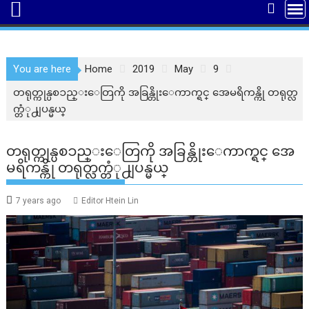
You are here
Home
2019
May
9
တရုတ္ကုန္ပစၥည္းေတြကို အခြန္တိုးေကာက္ရင္ အေမရိကန္ကို တရုတ္လ
က္တံု႕ျပန္မယ္
တရုတ္ကုန္ပစၥည္းေတြကို အခြန္တိုးေကာက္ရင္ အေ
မရိကန္ကို တရုတ္လက္တံု႕ျပန္မယ္
7 years ago
Editor Htein Lin