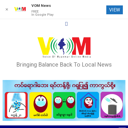
VOM News
✕
VIEW
FREE
In Google Play
Skip
to
content
Bringing Balance Back To Local News