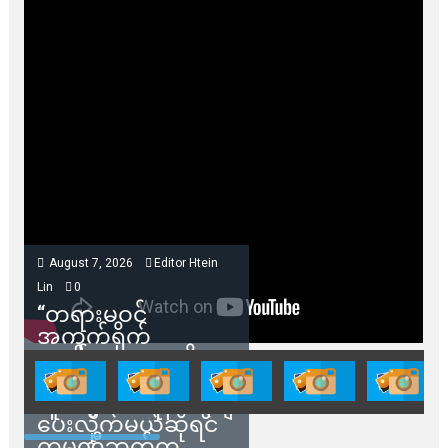
August 7, 2026
Editor Htein
Lin
0
“တရားမဝင်
အကွက်ရိုက်
ရောင်းချမှုတွေကို
သက်ဆိုင်ရာတာဝန်ရှိ
သူတွေက ဂရန်တွေချ
ပေးလိုက်မယ်ဆိုရင်
ကုမ္ပဏီဘက်က