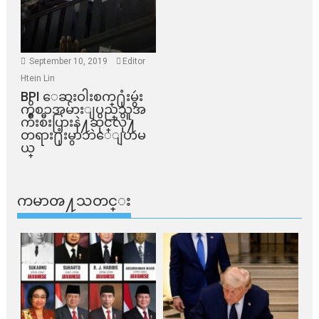
September 10, 2019
Editor
Htein Lin
BPI ​ေဆးဝါးစက္​႐ုံးမွဴး
ကိစၥအမ်ားျပည္​သူအ
က်ိဳးစီးပြားနဲ႔ဆိုင္​လို႔
တရား႐ုံးမွာဘဲေျပာမ
ယ္​
ကမာၻ႔သတင္း