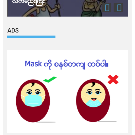
လက်မည်းကြီး
သ
ADS