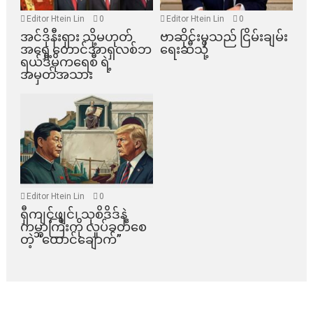
Editor Htein Lin
0
Editor Htein Lin
0
အင်ဒိုနီးရှား သို့မဟုတ်
ဗာဆိုင်းမှသည် ငြိမ်းချမ်း
အရှေ့တောင်အာရှလစ်ဘ
ရေးဆီသို့
ရယ်ဒီမိုကရေစီ ရဲ့
အမှတ်အသား
Editor Htein Lin
0
ရှီကျင့်ဖျင်၊ သုစိဒိဒ်နဲ့
ကမ္ဘာကြီးကို လှုပ်ခတ်စေ
တဲ့ “ထောင်ချောက်”