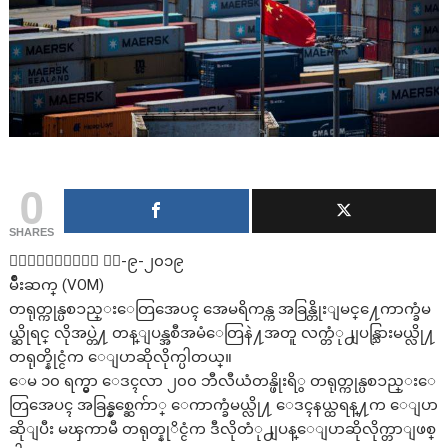
0
SHARES
၀ါရွင္တန္၊ ေမ-၉-၂၀၁၉
မ်ိဳးဆက္ (VOM)
တရုတ္ကုန္ပစၥည္းေတြအေပၚ အေမရိကန္က အခြန္တိုးျမင္႔ေကာက္ခံမ
ယ္ဆိုရင္ လိုအပ္တဲ႔ တန္ျပန္အစီအမံေတြနဲ႔အတူ လက္တံု႕ျပန္သြားမယ္လို႔
တရုတ္နိုင္ငံက ေျပာဆိုလိုက္ပါတယ္။
ေမ ၁၀ ရက္မွာ ေဒၚလာ ၂၀၀ ဘီလီယံတန္ဖိုးရိွ တရုတ္ကုန္ပစၥည္းေ
တြအေပၚ အခြန္နွစ္ဆေက်ာ္ ေကာက္ခံမယ္လို႔ ေဒၚနယ္ထရန္႔က ေျပာ
ဆိုျပီး မၾကာမီ တရုတ္နုိင္ငံက ဒီလိုတံု႕ျပန္ေျပာဆိုလိုက္တာျဖစ္