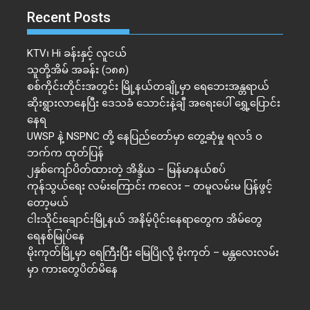
Recent Posts
KTV၊ Hi ခန်းနှင့် လူငယ်
သူတို့အိမ် အခန်း (၁၈၈)
စစ်ကိုင်းတိုင်းအတွင်း မြို့နယ်တချို့မှာ ရေဘေးအန္တရာယ်
ဆိုးရွားလာနေပြီး ဒေသခံ သောင်းနဲ့ချီ အရေးပေါ် ရွှေ့ပြောင်း
နေရ
UWSP နဲ့ NSPNC တို့ နေပြည်တော်မှာ တွေ့ဆုံမှု ရလဒ် ဝ
ဘက်က ထုတ်ပြန်
၂နှစ်​ကျော်ပိတ်ထားတဲ့ အိန္ဒိယ – မြန်မာနယ်စပ်
ကုန်သွယ်ရေး လမ်းကြောင်း ကလေး – တမူလမ်းမ ပြန်ဖွင့်
တော့မယ်
ငါးသိုင်းချောင်းမြို့နယ် အနိမ့်ပိုင်းနေရာတွေက အိမ်​တွေ
ရေနစ်မြုပ်နေ
မိုးကုတ်မြို့မှာ ရေကြီးပြီး မြေပြိုလို့ မိုးကုတ် – မန္တလေးလမ်း
မှာ ကားတွေပိတ်မိနေ