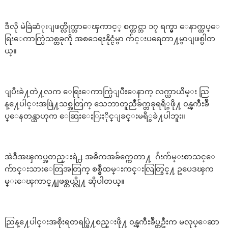
ဒီလို မဲခြဲဆံုးျဖတ္လိုက္တာေၾကာင့္ စက္တင္ဘာ ၁၇ ရက္မွာ ေနာက္ထပ္ေ
ရြးေကာက္ပြဲသစ္တခုကို အစၥေရးနိုင္ငံမွာ က်င္းပရေတာ႔မွာျဖစ္ပါတ
ယ္။
ျပီးခဲ႔တဲ႔လက ေရြးေကာက္ပြဲျပီးေနာက္ လက္ယာယိမ္း ညြ
န္႔ေပါင္းအဖြဲ႔သစ္အတြက္ သေဘာတူညီခ်က္တခုရရိွဖို႔ ၀န္ၾကီးခ်ဳ
ပ္ေနတန္ယာဟုက ေဆြးေႏြးႏိုင္ျခင္းမရိွခဲ႔ပါဘူး။
အဲဒီအၾကပ္အတည္းရဲ႕ အဓိကအခ်က္ကေတာ႔ ဂ်ဴးက်မ္းစာသင္ေ
က်ာင္းသားေတြအတြက္ စစ္မွဳထမ္းကင္းလြတ္ခြင္႔ ဥပေဒၾက
မ္းေၾကာင္႔ျဖစ္တယ္လို႔ ဆိုပါတယ္။
ညြန္႔ေပါင္းအစိုးရတရပ္ဖြဲ႔စည္းဖို႔ ၀န္ၾကီးခ်ဳပ္တဦးက မလုပ္ေဆာ