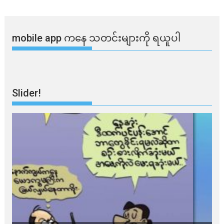
mobile app ​​ကနေ ​​သတင်းများကို ရယူပါ
Slider!