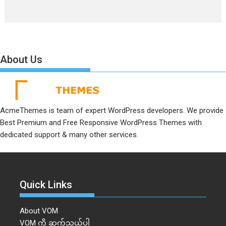
About Us
AcmeThemes is team of expert WordPress developers. We provide
Best Premium and Free Responsive WordPress Themes with
dedicated support & many other services.
Quick Links
About VOM
VOM ကို ဆက်သွယ်ပါ