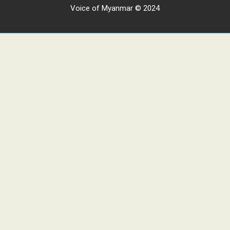
Voice of Myanmar © 2024