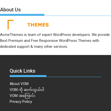
About Us
AcmeThemes is team of expert WordPress developers. We provide
Best Premium and Free Responsive WordPress Themes with
dedicated support & many other services.
Quick Links
About VOM
VOM ကို ဆက်သွယ်ပါ
VOM အကြောင်း
Privacy Policy