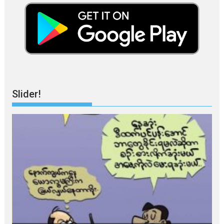
Slider!