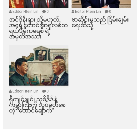
Editor Htein Lin
0
Editor Htein Lin
0
အင်ဒိုနီးရှား သို့မဟုတ်
ဗာဆိုင်းမှသည် ငြိမ်းချမ်း
အရှေ့တောင်အာရှလစ်ဘ
ရေးဆီသို့
ရယ်ဒီမိုကရေစီ ရဲ့
အမှတ်အသား
Editor Htein Lin
0
ရှီကျင့်ဖျင်၊ သုစိဒိဒ်နဲ့
ကမ္ဘာကြီးကို လှုပ်ခတ်စေ
တဲ့ “ထောင်ချောက်”