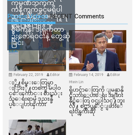
ကုမ္ပဏီဘက်က
ကန့်ကွက်ခွင့်မရှိပါ
ဘူး” ဆိုတဲ့ အမရပူရ
Photos Videos
RECENT
Comments
မြို့ပြဖွံ့ဖြိုးရေး
စီမံကိန်း ဒါရိုက်တာ
ဦးဇော်ရဲဝင်းနဲ့ တွေ့ဆုံ
ခြင်း
February 22, 2019
Editor
February 14, 2019
Editor
ႏို႔စိမ္းေတြမွာ
Htein Lin
ႏြားႏို႔တစက္မွ မပါဝ
ရိုဟင္ဂ်ာေတြကို ျမန္မာနို
င္ေၾကာင္း စားသံုး
င္ငံသားေပးေရး အျခား
သူေရးရာမွ ဒုညႊန္ခ်ဳ
နိုင္ငံေတြ ၀င္မပါသင္႔ဘူး
ပ္ေျပာၾကား
လို႔ စင္ကာပူနုိင္ငံျခားေ
ရး၀န္ၾကီးဆို