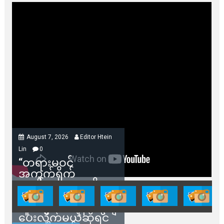
August 7, 2026
Editor Htein
Lin
0
“တရားမဝင်
အကွက်ရိုက်
ရောင်းချမှုတွေကို
သက်ဆိုင်ရာတာဝန်ရှိ
သူတွေက ဂရန်တွေချ
ပေးလိုက်မယ်ဆိုရင်