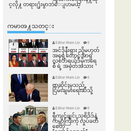
င္​လို႔ တရား႐ုံးမွာဘဲေျပာမယ္​
ကမာၻ႔သတင္း
Editor Htein Lin
0
အင်ဒိုနီးရှား သို့မဟုတ်
အရှေ့တောင်အာရှ
လစ်ဘရယ်ဒီမိုကရေ
စီ ရဲ့ အမှတ်အသား
Editor Htein Lin
0
ဗာဆိုင်းမှသည်
ငြိမ်းချမ်းရေးဆီသို့
Editor Htein Lin
0
ရှီကျင့်ဖျင်၊ သုစိဒိဒ်နဲ့
ကမ္ဘာကြီးကို လှုပ်ခတ်
စေတဲ့