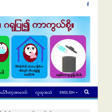
ယ်ဒီတာ့အာဘော်
လူထုအသံ
ENGLISH