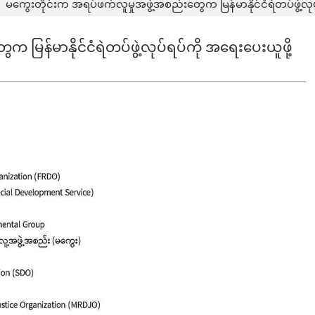
မကွေးတိုင်းက အရပ်ဖက်လူမှုအဖွဲ့အစည်းတွေက မြန်မာနိုင်ငံရဲတပ်ဖွဲ့လုပ
 မြန်မာနိုင်ငံရဲတပ်ဖွဲ့လုပ်ရပ်ကို အရေးပေးယူဖို့