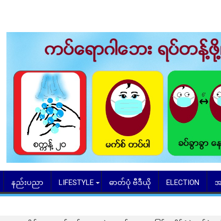
နည်းပညာ
LIFESTYLE
ဓာတ်ပုံ ဗီဒီယို
ELECTION
အ