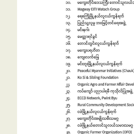
ဘဏ်နဲ့အကြွေး