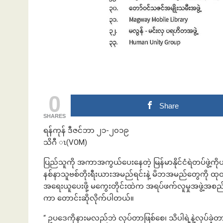
0
Share
SHARES
ရန်ကုန် ဒီဇင်ဘာ ၂၁-၂၀၁၉
သိဂီ ၤ(VOM)
ပြည်သူကို အကာအကွယ်ပေးနေတဲ့ မြန်မာနိုင်ငံရဲတပ်ဖွဲ့က
နစ်နာသူဗစ်တိုးရီးယားအမည်ရင်းနဲ့ မိဘအမည်တွေကို ထုတ်ပြန်ပြ
အရေးယူပေးဖို့ မကွေးတိုင်းထဲက အရပ်ဖက်လူမှုအဖွဲ့အစည
ကာ တောင်းဆိုလိုက်ပါတယ်။
“ ဥပဒေကိုနားမလည်ဘဲ လုပ်တာဖြစ်စေ၊ သိပါရဲ့နဲ့လုပ်ခဲ