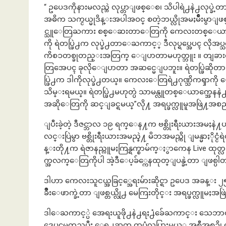
“ ဥပေဒကိုနားမလည္ဘဲ လုပ္တာျဖစ္ေစ၊ သိပါရဲ႕နဲ႕လုပ္
အဓိက သက္ငယ္မုဒိန္းအပါအဝင္ စတဲ့ဘယ္လိုအမႈမ်ိဳးမွာ
င္သူေတြႀကား စစ္ေဆးတာေတြကို ကေလးတစ္ေယာက္ရဲ
ကို ရဲတပ္ဖြဲ႕က လုပ္ခဲ႕တာေႀကာင့္ ဒီလုပ္ရပ္အေပၚ လိုအ
ကိစၥတစ္ခုတည္းအတြက္ ေျပာတာမဟုတ္ဘူး ။ တျခားကေလ
တြအေပၚ ခုလိုေျပာတာ အဆင္မေျပဘူး။ ရဲတပ္ဖြဲဆိုတာ 
ပ္ဖြဲ႕က ဒါကိုလုပ္ခဲ႕တယ္။ ကေလးေတြရဲ႕ဂုဏ္သိကၡာကို
သိမ္းရမယ္။ ရဲတပ္ဖြဲ႕မဟုတ္ပဲ သာမန္လူတစ္ေယာက္အေနန
အဆိုေတြကို ဆင္ျခင္ရမယ္”လို႔ အရပ္ဖက္လူမူအဖြဲ႔အစည
ျပီးခဲ့တဲ့ ဒီဇင္ဘာလ ၁၉ ရက္ေန႔က ဗစ္တိုးရီးယားအမႈနဲ႔ပတ
လင္းပြဲမွာ ဗစ္တိုးရီးယားအမည္နဲ႔ မိဘအမည္ကို ျမန္မာႏိုင္ငံရဲတပ
န္းတို႔က ရဲဇာနည္လူမႈကြန္ရက္စာမ်က္ႏွာကေန Live ထုတ္
က္အလက္ေတြကိုပါ အဲ့ဒီေပ့ခ်္ကေနထုတ္ျပန္ခဲ့တာ ျဖစ္ပါ
ဒါဟာ ကေလးသူငယ္အခြင့္အေရးမ်ားဆိုင္ရာ ဥပေဒ အခန္း ၂၅ ၊ 
ခ်ိဳးေဖာက္ခဲ့တာ ျဖစ္တယ္လို႕ မေကြးတိုင္း အရပ္ဖက္
ဒါေႀကာင့္ပဲ အေရးယူဖို႕နဲ႕ရႈ႕ံခ်ေႀကာင္း သေဘာထား
ဒ္အေပၚမူတည္ၿပီး ေရွ႕ဆက္ ထပ္မံလုပ္သြားမယ့္ အစီအစဥ