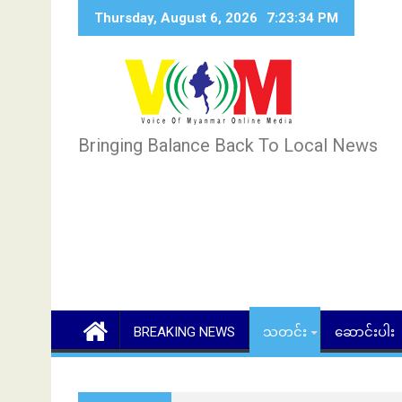
Skip
Thursday, August 6, 2026
7:23:35 PM
to
content
Bringing Balance Back To Local News
BREAKING NEWS
သတင်း
ဆောင်းပါး