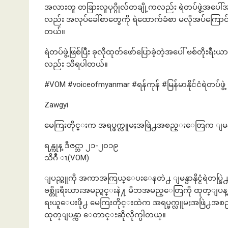
အလားတူ တခြားလူပုဂ္ဂိုလ်တချို့ကလည်း ရဲတပ်ဖွဲ့အပေါ်အ
လည်း အလုပ်ခေါ်စာတွေကို ရဲထောက်ခံစာ မလိုအပ်ကြောင်
တယ်။
ရဲတပ်ဖွဲ့ဖြစ်ပြီး ခုလိုထုတ်ဖော်ပြောခဲ့တဲ့အပေါ် ဗစ်တိုးရ
လည်း သိရပါတယ်။
#VOM #voiceofmyanmar #ရန်ကုန် #မြန်မာနိုင်ငံရဲတပ်ဖွဲ့
Zawgyi
မေကြးတိုင္းက အရပ္ဖက္လူမႈအဖြဲ႕အစည္းေတြက ျမန္မာနိုင
ရန္ကုန္ ဒီဇင္ဘာ ၂၁-၂၀၁၉
သိဂီ ၤ(VOM)
ျပည္သူကို အကာအကြယ္ေပးေနတဲ႕ ျမန္မာနိုင္ငံရဲတပ္ဖြဲ႕ကိုယ
ဗစ္တိုးရီးယားအမည္ရင္းနဲ႔ မိဘအမည္ေတြကို ထုတ္ျပန္ေျပာဆ
ရးယူေပးဖို႕ မေကြးတိုင္းထဲက အရပ္ဖက္လူမႈအဖြဲ႕
ထုတ္ျပန္ကာ ေတာင္းဆိုလိုက္ပါတယ္။