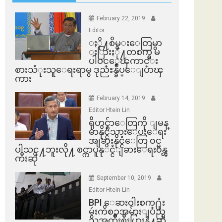
February 22, 2019
Editor
ႏို႔စိမ္းေတြမွာ
ႏြားႏို႔တစက္မွ မ
ပါဝင္ေၾကာင္း
စားသံုးသူေရးရာမွ ဒုညႊန္ခ်ဳပ္ေျပာၾ
ကား
February 14, 2019
Editor Htein Lin
ရိုဟင္ဂ်ာေတြကို ျမန္
မာနိုင္ငံသားေပးေရး
အျခားနိုင္ငံေတြ ၀င္မ
ပါသင္႔ဘူးလို႔ စင္ကာပူနုိင္ငံျခားေရး၀န္ၾ
ကီးဆို
September 10, 2019
Editor Htein Lin
BPI ​ေဆးဝါးစက္​႐ုံး
မွဴးကိစၥအမ်ားျပည္​
သူအက်ိဳးစီးပြားနဲ႔ဆို