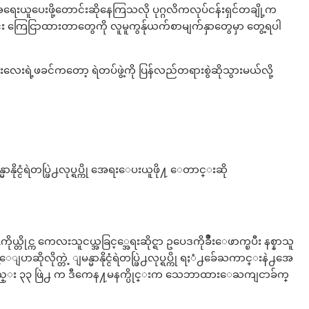
ရေးယူပေးဖို့တောင်းဆိုနေကြသလို ပုဂ္ဂလိကလုပ်ငန်းရှင်တချို့က
း ကြေငြာထားတာတွေကို လူမူကွန်ုယက်စာမျက်နှာတွေမှာ တွေ့ရပါ
ီးယားလေးရဲ့ဖခင်ကတော့ ရဲတပ်ဖွဲ့ကို ပြန်လည်တရားစွဲဆိုသွားမယ်လို့
္ငံရဲတပ္ဖြဲ႕လုပ္ရပ္ကို အေရးေပးယူဖို႔ ေတာင္းဆို
္တိုင္က ကေလးသူငယ္အခြင့္အေရးဆိုင္ရာ ဥပေဒကိုခ်ိဳးေဖာက္ၿပီး နစ္နာသူ
ိုလိုက္တဲ့ ျမန္မာနိုင္ငံရဲတပ္ဖြဲ႕လုပ္ရပ္ကို ရႈံ႕ခ်ေႀကာင္းနဲ႕အေ
အစည္း ၃၃ ဖြဲ႕ က ဒီကေန႔မနက္ပိုင္းက သေဘာထားေႀကျငာခ်က္