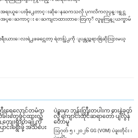
ၚအေရးယူေပးဖို႕ေတာင္းဆိုေနႀကသလို ပုဂၢလိကလုပ္ငန္းရွင္တ
မလိုအပ္ေႀကာင္း ေႀကျငာထားတာေတြကုိ လူမူကြန္ုယက္စာမ်
းရီးယားေလးရဲ႕ဖခင္ကေတာ့ ရဲတပ္ဖြဲ႕ကို ျပန္လည္တရားစြဲဆိုသြားမယ္
ြီးရေလှောင်တမံက
ပဲခူးမှာ ဘုန်းကြီးတပါးက ဓားနဲ့ခုတ်
ံခါးတွေဖွင့်ထားလို့
လို့ ကျောင်းထိုင်ဆရာတော် ပျံလွန်
ျေးရွာတချို့ကို
တော်မူ
ာင်းရွေးဖို့ အသိပေး
ဩဂုတ် ၅ ၊ ၂၀၂၆ GG (VOM) ပဲခူးတိုင်း ၊
ပဲခူးမြို့...