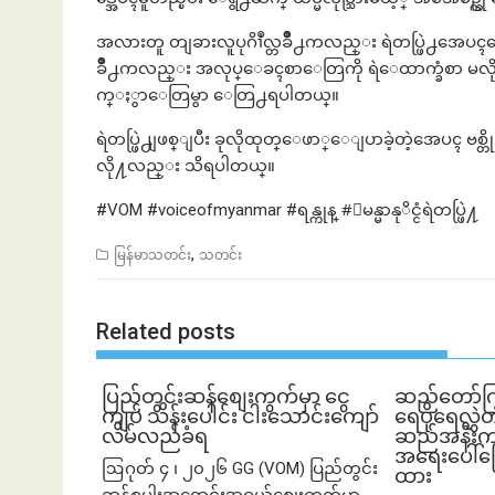
အလားတူ တျခားလူပုဂိၢဳလ္တခ်ိဳ႕ကလည္း ရဲတပ္ဖြဲ႕အေပ
ခ်ိဳ႕ကလည္း အလုပ္ေခၚစာေတြကို ရဲေထာက္ခံစာ 
က္ႏွာေတြမွာ ေတြ႕ရပါတယ္။
ရဲတပ္ဖြဲ႕ျဖစ္ျပီး ခုလိုထုတ္ေဖာ္ေျပာခဲ့တဲ့အေပၚ ဗစ္တို
လို႔လည္း သိရပါတယ္။
#VOM #voiceofmyanmar #ရန္ကုန္ #ျမန္မာနုိင္ငံရဲတပ္ဖြဲ႔
,
မြန်မာသတင်း
သတင်း
Related posts
ပြည်တွင်းဆန်စျေးကွက်မှာ ငွေ
ဆည်တော်က
ကျပ် သိန်းပေါင်း ငါး​သောင်းကျော်
ရေပိုရေလွှဲတ
လိမ်လည်ခံရ
ဆည်အနီးက က
အရေးပေါ်ပြေ
ဩဂုတ် ၄ ၊ ၂၀၂၆ GG (VOM) ပြည်တွင်း
ထား
ဆန်စပါးအရောင်းအဝယ်စျေးကွက်မှာ