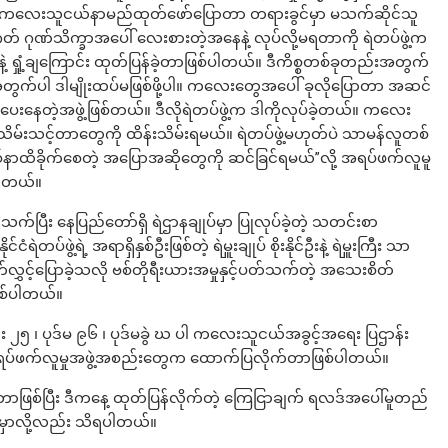
စေ၊ ကလေးသူငယ်နာမည်ထုတ်ဖော်ပြောတာ တရားခွင်မှာ မသက်ဆိုင်သူ
ဏ်သိက္ခာအပေါ် လေးစားတဲ့အနေနဲ့ လုပ်လို့မရတာကို ရဲတပ်ဖွဲ့က
နဲ့ ရှုံ့ချကြောင်း ထုတ်ပြန်ခဲ့တာဖြစ်ပါတယ်။ ဒီကိစ္စတစ်ခုတည်းအတွက်
်ပါ ဒါမျိုးထပ်မဖြစ်ဖို့ပါ။ ကလေးတွေအပေါ် ခုလိုပြောတာ အဆင်
းနေတဲ့အဖွဲ့ဖြစ်တယ်။ ဒီလိုရဲတပ်ဖွဲ့က ဒါကိုလုပ်ခဲ့တယ်။ ကလေး
းသိမ်းသင့်တာတွေကို ထိန်းသိမ်းရမယ်။ ရဲတပ်ဖွဲ့မဟုတ်ပဲ သာမန်လူတစ်
ာထိခိုက်စေတဲ့ အပြောအဆိုတွေကို ဆင်ခြင်ရမယ်”လို့ အရပ်ဖက်လူမူ
ပါတယ်။
သက်ပြီး နေပြည်တော်ရှိ ရဲဌာနချုပ်မှာ ပြုလုပ်ခဲ့တဲ့ သတင်းစာ
ဲတပ်ဖွဲ့ရဲ့ အရာရှိနှစ်ဦးဖြစ်တဲ့ ရဲမှူးချုပ် စိုးနိုင်ဦးနဲ့ ရဲမှူးကြီး သာ
လွှင့်ပြောခဲ့သလို ဗစ်တိုရီးယားအမှုနှင့်ပတ်သက်တဲ့ အသေးစိတ်
ြစ်ပါတယ်။
၅ ၊ ပုဒ်မ ၉၆ ၊ ပုဒ်မခွဲ ဃ ပါ ကလေးသူငယ်အခွင့်အရေး ပြဌာန်း
း အရပ်ဖက်လူမှုအဖွဲ့အစည်းတွေက ထောက်ပြလိုက်တာဖြစ်ပါတယ်။
ဲ့တာဖြစ်ပြီး ဒီကနေ့ ထုတ်ပြန်လိုက်တဲ့ ကြေငြာချက် ရလဒ်အပေါ်မူတည်
ားမှာလို့လည်း သိရပါတယ်။