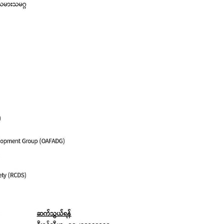
ဘာလျှော့မလဲ