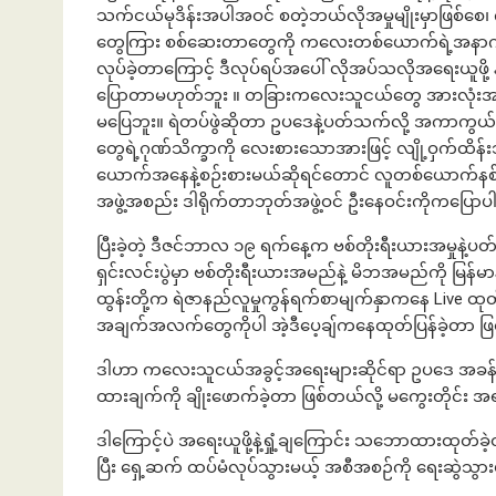
သက်ငယ်မုဒိန်းအပါအဝင် စတဲ့ဘယ်လိုအမှုမျိုးမှာဖြစ်
တွေကြား စစ်ဆေးတာတွေကို ကလေးတစ်ယောက်ရဲ့အနာဂတ် ဂု
လုပ်ခဲ့တာကြောင့် ဒီလုပ်ရပ်အပေါ် လိုအပ်သလိုအရေးယူဖို့ 
ပြောတာမဟုတ်ဘူး ။ တခြားကလေးသူငယ်တွေ အားလုံးအတွက
မပြေဘူး။ ရဲတပ်ဖွဲဆိုတာ ဥပဒေနဲ့ပတ်သက်လို့ အကာကွယ်ပေ
တွေရဲ့ဂုဏ်သိက္ခာကို လေးစားသောအားဖြင့် လျို့ဝှက်ထိန်
ယောက်အနေနဲ့စဉ်းစားမယ်ဆိုရင်တောင် လူတစ်ယောက်နစ်န
အဖွဲ့အစည်း ဒါရိုက်တာဘုတ်အဖွဲ့ဝင် ဦးနေဝင်းကိုကပြော
ပြီးခဲ့တဲ့ ဒီဇင်ဘာလ ၁၉ ရက်နေ့က ဗစ်တိုးရီးယားအမှုနဲ့ပတ်
ရှင်းလင်းပွဲမှာ ဗစ်တိုးရီးယားအမည်နဲ့ မိဘအမည်ကို မြန်မာနိုင်ငံရ
ထွန်းတို့က ရဲဇာနည်လူမှုကွန်ရက်စာမျက်နှာကနေ Live ထုတ်
အချက်အလက်တွေကိုပါ အဲ့ဒီပေ့ချ်ကနေထုတ်ပြန်ခဲ့တာ ဖ
ဒါဟာ ကလေးသူငယ်အခွင့်အရေးများဆိုင်ရာ ဥပဒေ အခန်း ၂
ထားချက်ကို ချိုးဖောက်ခဲ့တာ ဖြစ်တယ်လို့ မကွေးတိုင်
ဒါကြောင့်ပဲ အရေးယူဖို့နဲ့ရှုံ့ချကြောင်း သဘောထားထုတ်ခ
ပြီး ရှေ့ဆက် ထပ်မံလုပ်သွားမယ့် အစီအစဉ်ကို ရေးဆွဲသွ