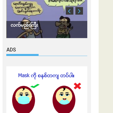
လက်မည်းကြီး
သတိ အိုမီခရ
ADS