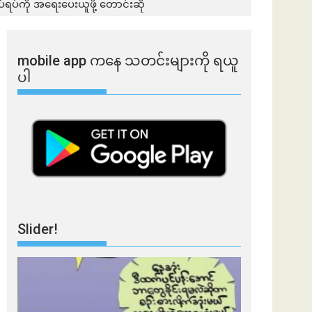
်ရပ်ကို အရေးပေးယူဖို့ တောင်းဆို
mobile app ​​ကနေ ​​သတင်းများကို ရယူ
ပါ
Slider!