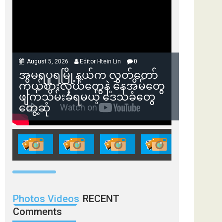
August 5, 2026
Editor Htein Lin
0
အမရပူရမြို့နယ်က လွှတ်တော်
ကိုယ်စားလှယ်တွေနဲ့ နေအိမ်တွေ
ဖျက်သိမ်းခံရမယ့် ဒေသခံတွေ
တွေ့ဆုံ
Photos Videos
RECENT
Comments