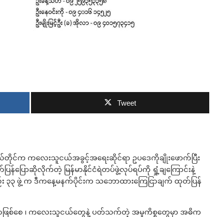
Tweet
ိုယ်တိုင်က ကလေးသူငယ်အခွင့်အရေးဆိုင်ရာ ဥပဒေကိုချိုးဖောက်ပြီး
ောဆိုလိုက်တဲ့ မြန်မာနိုင်ငံရဲတပ်ဖွဲ့လုပ်ရပ်ကို ရှုံ့ချကြောင်းနဲ့
်း ၃၃ ဖွဲ့ က ဒီကနေ့မနက်ပိုင်းက သဘောထားကြေငြာချက် ထုတ်ပြန်
့တာဖြစ်စေ ၊ ကလေးသူငယ်တွေနဲ့ ပတ်သက်တဲ့ အမှုကိစ္စတွေမှာ အဓိက