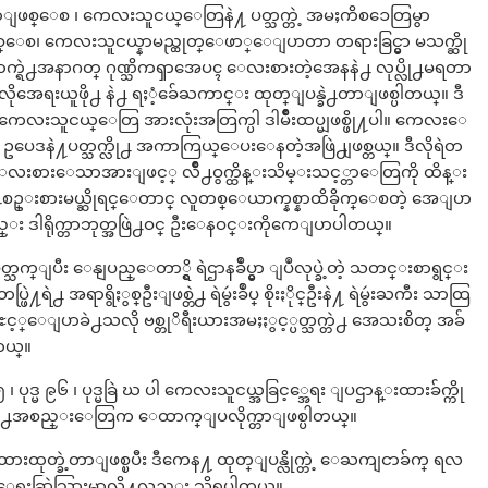
ခဲ့တာျဖစ္ေစ ၊ ကေလးသူငယ္ေတြနဲ႔ ပတ္သက္တဲ့ အမႈကိစၥေတြမွာ
ျဖစ္ေစ၊ ကေလးသူငယ္နာမည္ထုတ္ေဖာ္ေျပာတာ တရားခြင္မွာ မသက္ဆို
႕အနာဂတ္ ဂုဏ္သိကၡာအေပၚ ေလးစားတဲ့အေနနဲ႕ လုပ္လို႕မရတာ
ပ္သလိုအေရးယူဖို႕ နဲ႕ ရႈံ့ခ်ေႀကာင္း ထုတ္ျပန္ခဲ႕တာျဖစ္ပါတယ္။ ဒီ
းသူငယ္ေတြ အားလုံးအတြက္ပါ ဒါမ်ိဳးထပ္မျဖစ္ဖို႔ပါ။ ကေလးေ
ဥပေဒနဲ႔ပတ္သက္လို႕ အကာကြယ္ေပးေနတဲ့အဖြဲ႕ျဖစ္တယ္။ ဒီလိုရဲတ
 ေလးစားေသာအားျဖင့္ လ်ိဳ႕ဝွက္ထိန္းသိမ္းသင့္တာေတြကို ထိန္း
ဲ႕စဥ္းစားမယ္ဆိုရင္ေတာင္ လူတစ္ေယာက္နစ္နာထိခိုက္ေစတဲ့ အေျပာ
္း ဒါရိုက္တာဘုတ္အဖြဲ႕ဝင္ ဦးေနဝင္းကိုကေျပာပါတယ္။
္သက္ျပီး ေနျပည္ေတာ္ရွိ ရဲဌာနခ်ဳပ္မွာ ျပဳလုပ္ခဲ့တဲ့ သတင္းစာရွင္း
္ဖြဲ႔ရဲ႕ အရာရွိႏွစ္ဦးျဖစ္တဲ႕ ရဲမွဴးခ်ဳပ္ စိုးႏိုင္ဦးနဲ႔ ရဲမွဴးႀကီး သာထြ
လႊင့္ေျပာခဲ႕သလို ဗစ္တုိရီးယားအမႈႏွင့္ပတ္သက္တဲ႕ အေသးစိတ္ အခ်
တယ္။
ပုဒ္မ ၉၆ ၊ ပုဒ္မခြဲ ဃ ပါ ကေလးသူငယ္အခြင့္အေရး ျပဌာန္းထားခ်က္ကို
လူမႈအဖြဲ႕အစည္းေတြက ေထာက္ျပလိုက္တာျဖစ္ပါတယ္။
ထုတ္ခဲ့တာျဖစ္ၿပီး ဒီကေန႔ ထုတ္ျပန္လိုက္တဲ့ ေႀကျငာခ်က္ ရလ
္ကို ေရးဆြဲသြားမွာလို႔လည္း သိရပါတယ္။